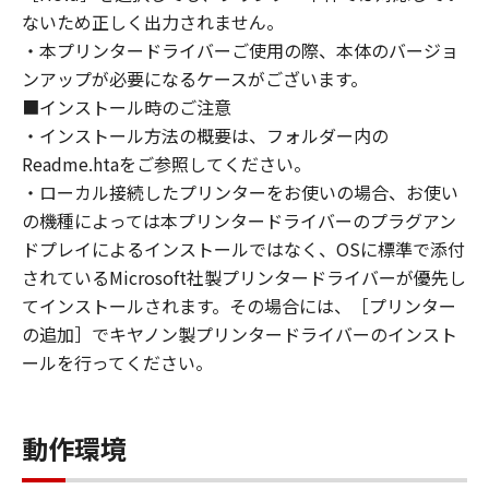
violation of any such laws, restrictions and
ないため正しく出力されません。
regulations, or without all necessary
・本プリンタードライバーご使用の際、本体のバージョ
approvals.
ンアップが必要になるケースがございます。
6. SUPPORT AND UPDATE
■インストール時のご注意
NEITHER CANON, CANON'S SUBSIDIARIES OR
・インストール方法の概要は、フォルダー内の
AFFILIATES, THEIR DISTRIBUTORS, OR
DEALERS NOR CANON'S LICENSORS ARE
Readme.htaをご参照してください。
RESPONSIBLE FOR MAINTAINING OR
・ローカル接続したプリンターをお使いの場合、お使い
HELPING YOU TO USE THE SOFTWARE, OR
の機種によっては本プリンタードライバーのプラグアン
PROVIDING YOU WITH ANY UPDATES, FIXES
ドプレイによるインストールではなく、OSに標準で添付
OR SUPPORT FOR THE SOFTWARE
されているMicrosoft社製プリンタードライバーが優先し
HEREUNDER.
てインストールされます。その場合には、［プリンター
7. DISCLAIMER OF WARRANTIES AND
の追加］でキヤノン製プリンタードライバーのインスト
LIABILITY
ールを行ってください。
[NO WARRANTY] THE SOFTWARE IS
PROVIDED "AS IS" WITHOUT WARRANTY OF
ANY KIND, EITHER EXPRESSED OR IMPLIED,
動作環境
INCLUDING, BUT NOT LIMITED TO THE
IMPLIED WARRANTIES OF MERCHANTABILITY