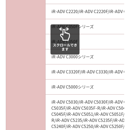
In the event that any section hereof is
declared or found to be illegal by any court or
iR-ADV C2220/iR-ADV C2220F/iR-ADV C2
tribunal of competent jurisdiction, such
section shall be null and void with respect to
iR-ADV C350Fシリーズ
the jurisdiction of that court or tribunal and
all the remaining provisions hereof shall
iR-ADV C350F
remain in full force and effect.
スクロールでき
ます
11. ACKNOWLEDGEMENT
BY CLICKING THE BUTTON INDICATING
iR-ADV C3000シリーズ
YOUR ACCEPTANCE AS STATED BELOW OR
INSTALLING THE SOFTWARE, YOU
iR-ADV C3320F/iR-ADV C3330/iR-ADV C3
ACKNOWLEDGE THAT YOU HAVE READ THIS
AGREEMENT, UNDERSTOOD IT, AND AGREE
iR-ADV C5000シリーズ
TO BE BOUND BY ITS TERMS AND
CONDITIONS. YOU ALSO AGREE THAT THIS
iR-ADV C5030/iR-ADV C5030F/iR-ADV C5
AGREEMENT IS THE COMPLETE AND
C5035F/iR-ADV C5035F-R/iR-ADV C5045/
EXCLUSIVE STATEMENT OF AGREEMENT
C5045F/iR-ADV C5051/iR-ADV C5051F/iR
BETWEEN YOU AND CANON CONCERNING
R/iR-ADV C5235/iR-ADV C5235F/iR-ADV 
THE SUBJECT MATTER HEREOF AND
C5240F/iR-ADV C5250/iR-ADV C5250F/iR