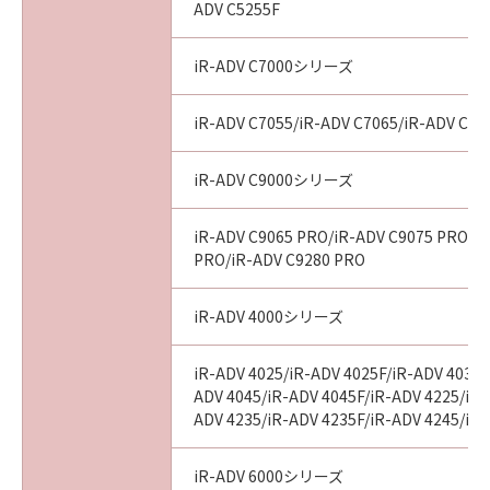
ADV C5255F
SUPERSEDES ALL PROPOSALS OR PRIOR
AGREEMENTS, VERBAL OR WRITTEN, AND
ANY OTHER COMMUNICATIONS BETWEEN
iR-ADV C7000シリーズ
YOU AND CANON RELATING TO THE
SUBJECT MATTER HEREOF. NO AMENDMENT
iR-ADV C7055/iR-ADV C7065/iR-ADV C72
TO THIS AGREEMENT SHALL BE EFFECTIVE
UNLESS SIGNED BY A DULY AUTHORISED
iR-ADV C9000シリーズ
REPRESENTATIVE OF CANON.
Should you have any questions concerning
iR-ADV C9065 PRO/iR-ADV C9075 PRO/i
this Agreement, or if you desire to contact
PRO/iR-ADV C9280 PRO
Canon for any reason, please write to Canon's
sales subsidiary or distributor/dealer, serving
iR-ADV 4000シリーズ
the country where you obtained the
Products.
iR-ADV 4025/iR-ADV 4025F/iR-ADV 4035/
ADV 4045/iR-ADV 4045F/iR-ADV 4225/iR-
No.025661
ADV 4235/iR-ADV 4235F/iR-ADV 4245/iR
iR-ADV 6000シリーズ