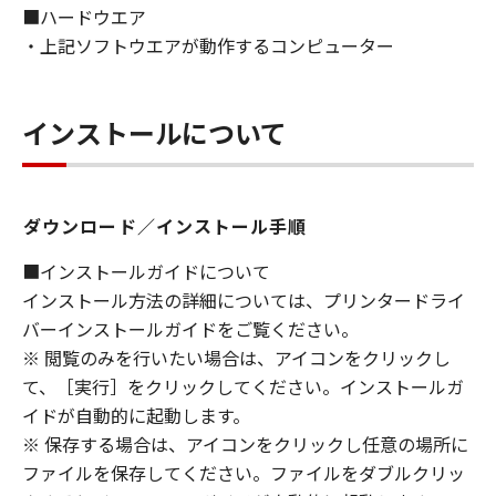
■ハードウエア
CONTAINED IN THE SOFTWARE WILL MEET
・上記ソフトウエアが動作するコンピューター
YOUR REQUIREMENTS OR THAT THE
OPERATION OF THE SOFTWARE WILL BE
UNINTERRUPTED OR ERROR FREE.
インストールについて
[NO LIABILITY FOR DAMAGES] IN NO EVENT
SHALL EITHER CANON, CANON'S
SUBSIDIARIES OR AFFILIATES, THEIR
DISTRIBUTORS DEALERS OR CANON'S
ダウンロード／インストール手順
LICENSORS BE LIABLE FOR ANY DAMAGES
WHATSOEVER (INCLUDING WITHOUT
■インストールガイドについて
LIMITATION, LOSS OF BUSINESS PROFITS,
インストール方法の詳細については、プリンタードライ
LOSS OF BUSINESS INFORMATION, LOSS OF
バーインストールガイドをご覧ください。
BUSINESS INTERRUPTION OR OTHER
※ 閲覧のみを行いたい場合は、アイコンをクリックし
COMPENSATORY, INCIDENTAL OR
て、［実行］をクリックしてください。インストールガ
CONSEQUENTIAL DAMAGES) ARISING OUT OF
イドが自動的に起動します。
THE SOFTWARE, USE THEREOF OR INABILITY
※ 保存する場合は、アイコンをクリックし任意の場所に
TO USE THE SOFTWARE EVEN IF EITHER
ファイルを保存してください。ファイルをダブルクリッ
CANON, CANON'S SUBSIDIARIES OR