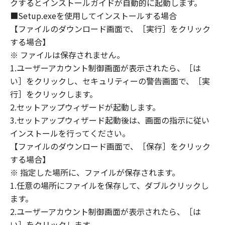
クするとインストールガイドが自動的に起動します。
AFFILIATES, THEIR DISTRIBUTORS, DEALERS
OR CANON'S LICENSORS HAVE BEEN ADVISED
■Setup.exeを使用してインストールする場合
OF THE POSSIBILITY OF SUCH DAMAGES.
【ファイルのダウンロード画面で、［実行］をクリック
SOME STATES OR LEGAL JURISDICTIONS DO
する場合】
NOT ALLOW THE LIMITATION OR EXCLUSION
※ ファイルは保存されません。
OF LIABILITY FOR INCIDENTAL OR
1.ユーザーアカウント制御画面が表示されたら、［は
CONSEQUENTIAL DAMAGES, OR PERSONAL
い］をクリックし、セキュリティーの警告画面で、［実
INJURY OR DEATH RESULTING FROM
行］をクリックします。
NEGLIGENCE ON THE PART OF THE SELLER,
2.セットアップウィザードが起動します。
SO THE ABOVE LIMITATION OR EXCLUSION
3.セットアップウィザード起動後は、画面の指示に従い
MAY NOT APPLY TO YOU.
インストールを行ってください。
[RELEASE OF LIABILITY] TO THE FULL
【ファイルのダウンロード画面で、［保存］をクリック
EXTENT PERMITTED BY APPLICABLE LAW,
する場合】
YOU HEREBY RELEASE CANON, CANON'S
SUBSIDIARIES AND AFFILIATES, THEIR
※ 指定した場所に、ファイルが保存されます。
DISTRIBUTORS, DEALERS AND CANON'S
1.任意の場所にファイルを保存して、ダブルクリックし
LICENSORS FROM ANY AND ALL LIABILITY
ます。
ARISING FROM OR RELATED TO ALL CLAIMS
2.ユーザーアカウント制御画面が表示されたら、［は
CONCERNING THE SOFTWARE OR ITS USE.
い］をクリックします。