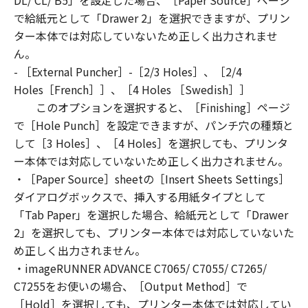
DL/ CL/ B5」を設定した場合、［Paper Source］ページ
3. COPYRIGHT NOTICE
で給紙元として「Drawer 2」を選択できますが、プリン
You shall not modify, remove or delete any
ター本体では対応していないため正しく出力されませ
copyright notice of Canon or its licensors
ん。
contained in the SOFTWARE, including any
- ［External Puncher］-［2/3 Holes］、［2/4
copy thereof.
Holes［French］］、［4 Holes ［Swedish］］
4. OWNERSHIP
このオプションを選択すると、［Finishing］ページ
Canon and its licensors retain in all respects
で［Hole Punch］を設定できますが、パンチ穴の種類と
the title, ownership and intellectual property
して［3 Holes］、［4 Holes］を選択しても、プリンタ
rights in and to the SOFTWARE. Except as
ー本体では対応していないため正しく出力されません。
expressly provided herein, no license or right,
・［Paper Source］sheetの［Insert Sheets Settings］
express or implied, is hereby conveyed or
granted by Canon to you for any intellectual
ダイアログボックスで、挿入する用紙タイプとして
property of Canon and its licensors.
「Tab Paper」を選択した場合、給紙元として「Drawer
5. EXPORT CONTROL
2」を選択しても、プリンター本体では対応していないた
You agree to comply with all export laws and
め正しく出力されません。
restrictions and regulations of the country
・imageRUNNER ADVANCE C7065/ C7055/ C7265/
involved, and not to export or re-export,
C7255をお使いの場合、［Output Method］で
directly or indirectly, the SOFTWARE in
［Hold］を選択しても、プリンター本体では対応してい