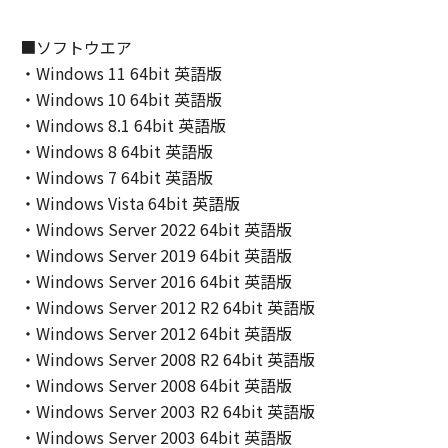
AND FITNESS FOR A PARTICULAR PURPOSE.
THE ENTIRE RISK AS TO THE QUALITY AND
■ソフトウエア
PERFORMANCE OF THE SOFTWARE IS WITH
・Windows 11 64bit 英語版
YOU. SHOULD THE SOFTWARE PROVE
・Windows 10 64bit 英語版
DEFECTIVE, YOU ASSUME THE ENTIRE COST
・Windows 8.1 64bit 英語版
OF ALL NECESSARY SERVICING, REPAIR OR
・Windows 8 64bit 英語版
CORRECTION. SOME STATES OR LEGAL
・Windows 7 64bit 英語版
JURISDICTIONS DO NOT ALLOW THE
・Windows Vista 64bit 英語版
EXCLUSION OF IMPLIED WARRANTIES, SO
・Windows Server 2022 64bit 英語版
THE ABOVE EXCLUSION MAY NOT APPLY TO
YOU.
・Windows Server 2019 64bit 英語版
THIS WARRANTY GIVES YOU SPECIFIC LEGAL
・Windows Server 2016 64bit 英語版
RIGHTS AND YOU MAY ALSO HAVE OTHER
・Windows Server 2012 R2 64bit 英語版
RIGHTS WHICH VARY FROM STATE TO STATE
・Windows Server 2012 64bit 英語版
OR JURISDICTION TO JURISDICTION.
・Windows Server 2008 R2 64bit 英語版
NEITHER CANON, CANON'S SUBSIDIARIES OR
・Windows Server 2008 64bit 英語版
AFFILIATES, THEIR DISTRIBUTORS, OR
・Windows Server 2003 R2 64bit 英語版
DEALERS NOR CANON'S LICENSORS
・Windows Server 2003 64bit 英語版
WARRANT THAT THE FUNCTIONS