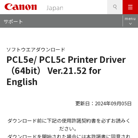
検
このページの本文へ
メ
索
ロ
ニ
menu
サポート
ー
ュ
カ
ー
ル
ナ
ソフトウエアダウンロード
ビ
PCL5e/ PCL5c Printer Driver
（64bit） Ver.21.52 for
English
更新日：2024年09月05日
ダウンロード前に下記の使用許諾契約書を必ずお読みく
ださい。
ダウンロードを開始された場合には本許諾書に同意され