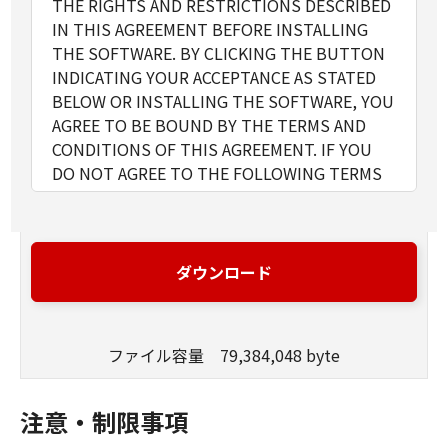
THE RIGHTS AND RESTRICTIONS DESCRIBED
IN THIS AGREEMENT BEFORE INSTALLING
THE SOFTWARE. BY CLICKING THE BUTTON
INDICATING YOUR ACCEPTANCE AS STATED
BELOW OR INSTALLING THE SOFTWARE, YOU
AGREE TO BE BOUND BY THE TERMS AND
CONDITIONS OF THIS AGREEMENT. IF YOU
DO NOT AGREE TO THE FOLLOWING TERMS
AND CONDITIONS OF THIS AGREEMENT, DO
NOT USE THE SOFTWARE.
1. GRANT OF LICENSE
Canon grants you a personal, limited and non-
ダウンロード
exclusive license to use ("use" as used herein
shall include storing, loading, installing,
accessing, executing or displaying) the
ファイル容量 79,384,048 byte
SOFTWARE solely for the use with Products
only on computers directly or via network
connected to the Products (the "Designated
注意・制限事項
Computer").