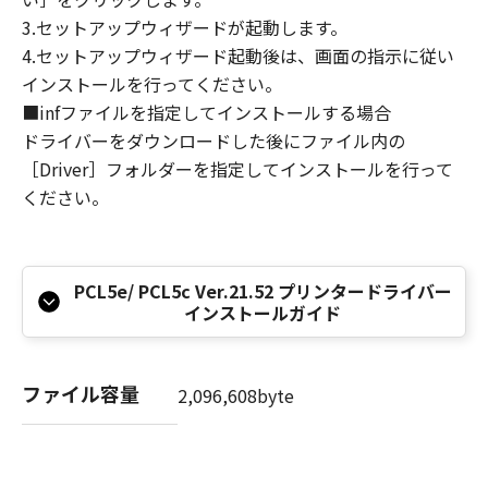
8. TERM
3.セットアップウィザードが起動します。
This Agreement is effective upon your
4.セットアップウィザード起動後は、画面の指示に従い
acceptance hereof by clicking the button
インストールを行ってください。
indicating your acceptance as stated below or
■infファイルを指定してインストールする場合
installing the SOFTWARE and remains in
ドライバーをダウンロードした後にファイル内の
effect until terminated. You may terminate
［Driver］フォルダーを指定してインストールを行って
this Agreement by destroying the SOFTWARE
ください。
including any and all copies thereof.
This Agreement shall also terminate if you fail
to comply with any terms hereof. Upon
termination of this Agreement, in addition to
PCL5e/ PCL5c Ver.21.52 プリンタードライバー
Canon enforcing its respective legal rights,
インストールガイド
you must then promptly destroy the
SOFTWARE including any and all copies
thereof. Notwithstanding the foregoing,
ファイル容量
2,096,608byte
Sections 4, and 7 through 11 shall survive any
termination of this Agreement.
9. U.S. GOVERNMENT RESTRICTED RIGHTS
NOTICE