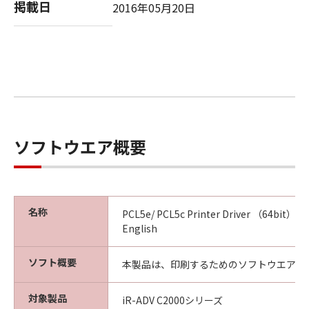
掲載日
2016年05月20日
A "US Government End User" shall mean any
agency or entity of the government of the
United States. If you are a US Government
End User, the following shall apply: The
SOFTWARE is a "commercial item," as that
term is defined at 48 C.F.R. 2.101 (October
1995), consisting of "commercial computer
software" and "commercial computer
ソフトウエア概要
software documentation," as such terms are
used in 48 C.F.R. 12.212 (September 1995).
Consistent with 48 C.F.R. 12.212 and 48 C.F.R.
227.7202-1 through 227.7202-4 (June 1995),
名称
all U.S. Government End Users shall acquire
PCL5e/ PCL5c Printer Driver （64bit） Ver
the SOFTWARE with only those rights set
English
forth herein. The manufacturer is Canon
Inc./30-2, Shimomaruko 3-chome, Ohta-ku,
ソフト概要
本製品は、印刷するためのソフトウエアで
Tokyo 146-8501, Japan.
10. SEVERABILITY
対象製品
iR-ADV C2000シリーズ