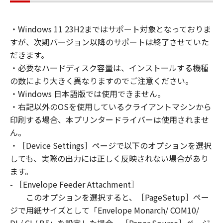
You may allow other users of other
computers connected to your Designated
・Windows 11 23H2まではサポート対象となっておりま
Computer to use the SOFTWARE, provided
すが、次期バージョン以降のサポートは終了させていた
that you must assure that all such users shall
abide by the terms of this Agreement and
だきます。
shall be subject to restrictions and
・必要なハードディスク容量は、インストールする機種
obligations borne by you hereunder.
の数により大きく異なりますのでご注意ください。
You may make one copy of the SOFTWARE
・Windows 日本語版では使用できません。
solely for a back-up purpose.
・右記以外のOSを使用しているクライアントマシンから
2. RESTRICTIONS
印刷する場合、本プリンタードライバーは使用されませ
You shall not use the SOFTWARE except as
ん。
expressly granted or permitted herein, and
・［Device Settings］ページで以下のオプションを選択
shall not assign, sublicense, sell, rent, lease,
しても、実際の出力には正しく反映されない場合があり
loan, convey or transfer to any third party the
ます。
SOFTWARE. You shall not alter, translate or
- ［Envelope Feeder Attachment］
convert to another programming language,
このオプションを選択すると、［PageSetup］ペー
modify, disassemble, decompile or otherwise
reverse engineer the SOFTWARE and you shall
ジで用紙サイズとして「Envelope Monarch/ COM10/
not have any third party to do so.