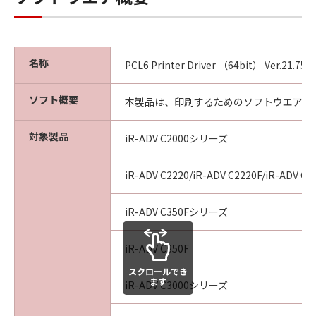
agency or entity of the government of the
United States. If you are a US Government
End User, the following shall apply: The
SOFTWARE is a "commercial item," as that
名称
PCL6 Printer Driver （64bit） Ver.21.75 f
term is defined at 48 C.F.R. 2.101 (October
1995), consisting of "commercial computer
ソフト概要
本製品は、印刷するためのソフトウエアで
software" and "commercial computer
software documentation," as such terms are
対象製品
iR-ADV C2000シリーズ
used in 48 C.F.R. 12.212 (September 1995).
Consistent with 48 C.F.R. 12.212 and 48 C.F.R.
227.7202-1 through 227.7202-4 (June 1995),
iR-ADV C2220/iR-ADV C2220F/iR-ADV C2
all U.S. Government End Users shall acquire
the SOFTWARE with only those rights set
iR-ADV C350Fシリーズ
forth herein. The manufacturer is Canon
Inc./30-2, Shimomaruko 3-chome, Ohta-ku,
iR-ADV C350F
Tokyo 146-8501, Japan.
スクロールでき
10. SEVERABILITY
ます
iR-ADV C3000シリーズ
In the event that any section hereof is
declared or found to be illegal by any court or