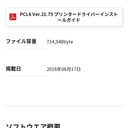
This Agreement is effective upon your
acceptance hereof by clicking the button
indicating your acceptance as stated below or
PCL6 Ver.21.75 プリンタードライバーインスト
ールガイド
installing the SOFTWARE and remains in
effect until terminated. You may terminate
this Agreement by destroying the SOFTWARE
ファイル容量
including any and all copies thereof.
734,948byte
This Agreement shall also terminate if you fail
to comply with any terms hereof. Upon
termination of this Agreement, in addition to
掲載日
Canon enforcing its respective legal rights,
2016年06月17日
you must then promptly destroy the
SOFTWARE including any and all copies
thereof. Notwithstanding the foregoing,
Sections 4, and 7 through 11 shall survive any
termination of this Agreement.
9. U.S. GOVERNMENT RESTRICTED RIGHTS
NOTICE
A "US Government End User" shall mean any
ソフトウエア概要