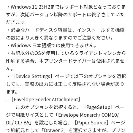
computers connected to your Designated
・Windows 11 23H2まではサポート対象となっておりま
Computer to use the SOFTWARE, provided
すが、次期バージョン以降のサポートは終了させていた
that you must assure that all such users shall
abide by the terms of this Agreement and
だきます。
shall be subject to restrictions and
・必要なハードディスク容量は、インストールする機種
obligations borne by you hereunder.
の数により大きく異なりますのでご注意ください。
You may make one copy of the SOFTWARE
・Windows 日本語版では使用できません。
solely for a back-up purpose.
・右記以外のOSを使用しているクライアントマシンから
2. RESTRICTIONS
印刷する場合、本プリンタードライバーは使用されませ
You shall not use the SOFTWARE except as
ん。
expressly granted or permitted herein, and
・［Device Settings］ページで以下のオプションを選択
shall not assign, sublicense, sell, rent, lease,
しても、実際の出力には正しく反映されない場合があり
loan, convey or transfer to any third party the
ます。
SOFTWARE. You shall not alter, translate or
- ［Envelope Feeder Attachment］
convert to another programming language,
このオプションを選択すると、［PageSetup］ペー
modify, disassemble, decompile or otherwise
reverse engineer the SOFTWARE and you shall
ジで用紙サイズとして「Envelope Monarch/ COM10/
not have any third party to do so.
DL/ CL/ B5」を設定した場合、［Paper Source］ページ
3. COPYRIGHT NOTICE
で給紙元として「Drawer 2」を選択できますが、プリン