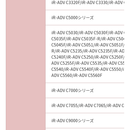
iR-ADV C3320F/iR-ADV C3330/iR-ADV C3
tribunal of competent jurisdiction, such
section shall be null and void with respect to
iR-ADV C5000シリーズ
the jurisdiction of that court or tribunal and
all the remaining provisions hereof shall
remain in full force and effect.
iR-ADV C5030/iR-ADV C5030F/iR-ADV C5
C5035F/iR-ADV C5035F-R/iR-ADV C5045/
11. ACKNOWLEDGEMENT
C5045F/iR-ADV C5051/iR-ADV C5051F/iR
BY CLICKING THE BUTTON INDICATING
R/iR-ADV C5235/iR-ADV C5235F/iR-ADV 
YOUR ACCEPTANCE AS STATED BELOW OR
C5240F/iR-ADV C5250/iR-ADV C5250F/iR
INSTALLING THE SOFTWARE, YOU
ADV C5255F/iR-ADV C5535/iR-ADV C5535
ACKNOWLEDGE THAT YOU HAVE READ THIS
C5540/iR-ADV C5540F/iR-ADV C5550/iR-
AGREEMENT, UNDERSTOOD IT, AND AGREE
ADV C5560/iR-ADV C5560F
TO BE BOUND BY ITS TERMS AND
CONDITIONS. YOU ALSO AGREE THAT THIS
iR-ADV C7000シリーズ
AGREEMENT IS THE COMPLETE AND
EXCLUSIVE STATEMENT OF AGREEMENT
iR-ADV C7055/iR-ADV C7065/iR-ADV C72
BETWEEN YOU AND CANON CONCERNING
THE SUBJECT MATTER HEREOF AND
iR-ADV C9000シリーズ
SUPERSEDES ALL PROPOSALS OR PRIOR