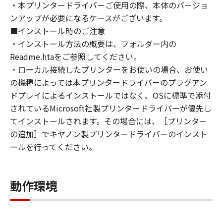
・本プリンタードライバーご使用の際、本体のバージョ
approvals.
ンアップが必要になるケースがございます。
6. SUPPORT AND UPDATE
■インストール時のご注意
NEITHER CANON, CANON'S SUBSIDIARIES OR
・インストール方法の概要は、フォルダー内の
AFFILIATES, THEIR DISTRIBUTORS, OR
DEALERS NOR CANON'S LICENSORS ARE
Readme.htaをご参照してください。
RESPONSIBLE FOR MAINTAINING OR
・ローカル接続したプリンターをお使いの場合、お使い
HELPING YOU TO USE THE SOFTWARE, OR
の機種によっては本プリンタードライバーのプラグアン
PROVIDING YOU WITH ANY UPDATES, FIXES
ドプレイによるインストールではなく、OSに標準で添付
OR SUPPORT FOR THE SOFTWARE
されているMicrosoft社製プリンタードライバーが優先し
HEREUNDER.
てインストールされます。その場合には、［プリンター
7. DISCLAIMER OF WARRANTIES AND
の追加］でキヤノン製プリンタードライバーのインスト
LIABILITY
ールを行ってください。
[NO WARRANTY] THE SOFTWARE IS
PROVIDED "AS IS" WITHOUT WARRANTY OF
ANY KIND, EITHER EXPRESSED OR IMPLIED,
動作環境
INCLUDING, BUT NOT LIMITED TO THE
IMPLIED WARRANTIES OF MERCHANTABILITY
AND FITNESS FOR A PARTICULAR PURPOSE.