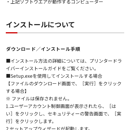
・上記ソフトウエアが動作するコンピューター
YOUR REQUIREMENTS OR THAT THE
OPERATION OF THE SOFTWARE WILL BE
UNINTERRUPTED OR ERROR FREE.
インストールについて
[NO LIABILITY FOR DAMAGES] IN NO EVENT
SHALL EITHER CANON, CANON'S
SUBSIDIARIES OR AFFILIATES, THEIR
DISTRIBUTORS DEALERS OR CANON'S
ダウンロード／インストール手順
LICENSORS BE LIABLE FOR ANY DAMAGES
WHATSOEVER (INCLUDING WITHOUT
■インストール方法の詳細については、プリンタードラ
LIMITATION, LOSS OF BUSINESS PROFITS,
イバーインストールガイドをご覧ください。
LOSS OF BUSINESS INFORMATION, LOSS OF
■Setup.exeを使用してインストールする場合
BUSINESS INTERRUPTION OR OTHER
【ファイルのダウンロード画面で、［実行］をクリック
COMPENSATORY, INCIDENTAL OR
する場合】
CONSEQUENTIAL DAMAGES) ARISING OUT OF
※ ファイルは保存されません。
THE SOFTWARE, USE THEREOF OR INABILITY
1.ユーザーアカウント制御画面が表示されたら、［は
TO USE THE SOFTWARE EVEN IF EITHER
い］をクリックし、セキュリティーの警告画面で、［実
CANON, CANON'S SUBSIDIARIES OR
行］をクリックします。
AFFILIATES, THEIR DISTRIBUTORS, DEALERS
OR CANON'S LICENSORS HAVE BEEN ADVISED
2.セットアップウィザードが起動します。