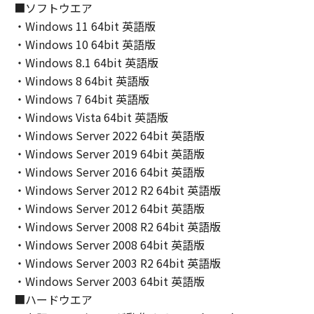
THE ENTIRE RISK AS TO THE QUALITY AND
■ソフトウエア
PERFORMANCE OF THE SOFTWARE IS WITH
・Windows 11 64bit 英語版
YOU. SHOULD THE SOFTWARE PROVE
・Windows 10 64bit 英語版
DEFECTIVE, YOU ASSUME THE ENTIRE COST
・Windows 8.1 64bit 英語版
OF ALL NECESSARY SERVICING, REPAIR OR
・Windows 8 64bit 英語版
CORRECTION. SOME STATES OR LEGAL
・Windows 7 64bit 英語版
JURISDICTIONS DO NOT ALLOW THE
・Windows Vista 64bit 英語版
EXCLUSION OF IMPLIED WARRANTIES, SO
・Windows Server 2022 64bit 英語版
THE ABOVE EXCLUSION MAY NOT APPLY TO
YOU.
・Windows Server 2019 64bit 英語版
THIS WARRANTY GIVES YOU SPECIFIC LEGAL
・Windows Server 2016 64bit 英語版
RIGHTS AND YOU MAY ALSO HAVE OTHER
・Windows Server 2012 R2 64bit 英語版
RIGHTS WHICH VARY FROM STATE TO STATE
・Windows Server 2012 64bit 英語版
OR JURISDICTION TO JURISDICTION.
・Windows Server 2008 R2 64bit 英語版
NEITHER CANON, CANON'S SUBSIDIARIES OR
・Windows Server 2008 64bit 英語版
AFFILIATES, THEIR DISTRIBUTORS, OR
・Windows Server 2003 R2 64bit 英語版
DEALERS NOR CANON'S LICENSORS
・Windows Server 2003 64bit 英語版
WARRANT THAT THE FUNCTIONS
■ハードウエア
CONTAINED IN THE SOFTWARE WILL MEET