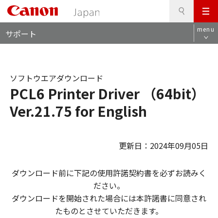
検
このページの本文へ
メ
索
ロ
ニ
menu
サポート
ー
ュ
カ
ー
ル
ナ
ソフトウエアダウンロード
ビ
PCL6 Printer Driver （64bit）
Ver.21.75 for English
更新日：2024年09月05日
ダウンロード前に下記の使用許諾契約書を必ずお読みく
ださい。
ダウンロードを開始された場合には本許諾書に同意され
たものとさせていただきます。