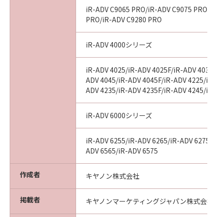
AGREEMENTS, VERBAL OR WRITTEN, AND
iR-ADV C9065 PRO/iR-ADV C9075 PRO/i
ANY OTHER COMMUNICATIONS BETWEEN
PRO/iR-ADV C9280 PRO
YOU AND CANON RELATING TO THE
SUBJECT MATTER HEREOF. NO AMENDMENT
iR-ADV 4000シリーズ
TO THIS AGREEMENT SHALL BE EFFECTIVE
UNLESS SIGNED BY A DULY AUTHORISED
REPRESENTATIVE OF CANON.
iR-ADV 4025/iR-ADV 4025F/iR-ADV 4035/
ADV 4045/iR-ADV 4045F/iR-ADV 4225/iR-
Should you have any questions concerning
ADV 4235/iR-ADV 4235F/iR-ADV 4245/iR
this Agreement, or if you desire to contact
Canon for any reason, please write to Canon's
iR-ADV 6000シリーズ
sales subsidiary or distributor/dealer, serving
the country where you obtained the
Products.
iR-ADV 6255/iR-ADV 6265/iR-ADV 6275/i
ADV 6565/iR-ADV 6575
No.027448
作成者
キヤノン株式会社
掲載者
キヤノンマーケティングジャパン株式会社