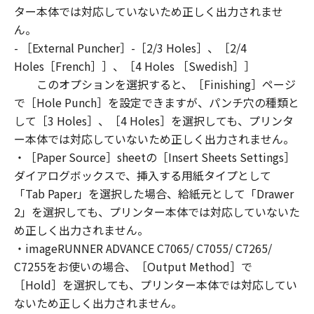
You shall not modify, remove or delete any
ター本体では対応していないため正しく出力されませ
copyright notice of Canon or its licensors
ん。
contained in the SOFTWARE, including any
- ［External Puncher］-［2/3 Holes］、［2/4
copy thereof.
Holes［French］］、［4 Holes ［Swedish］］
4. OWNERSHIP
このオプションを選択すると、［Finishing］ページ
Canon and its licensors retain in all respects
で［Hole Punch］を設定できますが、パンチ穴の種類と
the title, ownership and intellectual property
して［3 Holes］、［4 Holes］を選択しても、プリンタ
rights in and to the SOFTWARE. Except as
ー本体では対応していないため正しく出力されません。
expressly provided herein, no license or right,
・［Paper Source］sheetの［Insert Sheets Settings］
express or implied, is hereby conveyed or
granted by Canon to you for any intellectual
ダイアログボックスで、挿入する用紙タイプとして
property of Canon and its licensors.
「Tab Paper」を選択した場合、給紙元として「Drawer
5. EXPORT CONTROL
2」を選択しても、プリンター本体では対応していないた
You agree to comply with all export laws and
め正しく出力されません。
restrictions and regulations of the country
・imageRUNNER ADVANCE C7065/ C7055/ C7265/
involved, and not to export or re-export,
C7255をお使いの場合、［Output Method］で
directly or indirectly, the SOFTWARE in
［Hold］を選択しても、プリンター本体では対応してい
violation of any such laws, restrictions and
ないため正しく出力されません。
regulations, or without all necessary