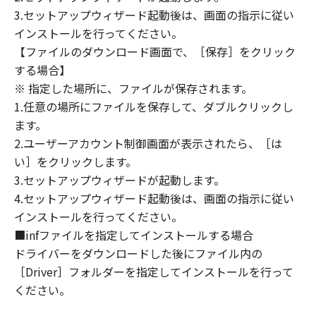
OF THE POSSIBILITY OF SUCH DAMAGES.
3.セットアップウィザード起動後は、画面の指示に従い
SOME STATES OR LEGAL JURISDICTIONS DO
インストールを行ってください。
NOT ALLOW THE LIMITATION OR EXCLUSION
【ファイルのダウンロード画面で、［保存］をクリック
OF LIABILITY FOR INCIDENTAL OR
する場合】
CONSEQUENTIAL DAMAGES, OR PERSONAL
※ 指定した場所に、ファイルが保存されます。
INJURY OR DEATH RESULTING FROM
1.任意の場所にファイルを保存して、ダブルクリックし
NEGLIGENCE ON THE PART OF THE SELLER,
ます。
SO THE ABOVE LIMITATION OR EXCLUSION
2.ユーザーアカウント制御画面が表示されたら、［は
MAY NOT APPLY TO YOU.
い］をクリックします。
[RELEASE OF LIABILITY] TO THE FULL
3.セットアップウィザードが起動します。
EXTENT PERMITTED BY APPLICABLE LAW,
4.セットアップウィザード起動後は、画面の指示に従い
YOU HEREBY RELEASE CANON, CANON'S
SUBSIDIARIES AND AFFILIATES, THEIR
インストールを行ってください。
DISTRIBUTORS, DEALERS AND CANON'S
■infファイルを指定してインストールする場合
LICENSORS FROM ANY AND ALL LIABILITY
ドライバーをダウンロードした後にファイル内の
ARISING FROM OR RELATED TO ALL CLAIMS
［Driver］フォルダーを指定してインストールを行って
CONCERNING THE SOFTWARE OR ITS USE.
ください。
8. TERM