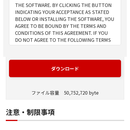
THE SOFTWARE. BY CLICKING THE BUTTON
INDICATING YOUR ACCEPTANCE AS STATED
BELOW OR INSTALLING THE SOFTWARE, YOU
AGREE TO BE BOUND BY THE TERMS AND
CONDITIONS OF THIS AGREEMENT. IF YOU
DO NOT AGREE TO THE FOLLOWING TERMS
AND CONDITIONS OF THIS AGREEMENT, DO
NOT USE THE SOFTWARE.
1. GRANT OF LICENSE
Canon grants you a personal, limited and non-
ダウンロード
exclusive license to use ("use" as used herein
shall include storing, loading, installing,
accessing, executing or displaying) the
ファイル容量 50,752,720 byte
SOFTWARE solely for the use with Products
only on computers directly or via network
connected to the Products (the "Designated
注意・制限事項
Computer").
You may allow other users of other