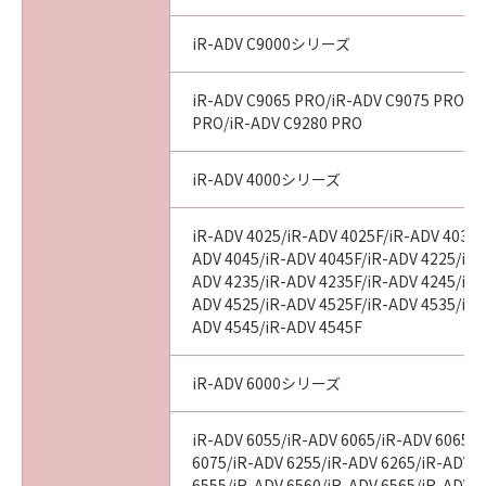
declared or found to be illegal by any court or
tribunal of competent jurisdiction, such
iR-ADV C9000シリーズ
section shall be null and void with respect to
the jurisdiction of that court or tribunal and
iR-ADV C9065 PRO/iR-ADV C9075 PRO/i
all the remaining provisions hereof shall
PRO/iR-ADV C9280 PRO
remain in full force and effect.
iR-ADV 4000シリーズ
11. ACKNOWLEDGEMENT
BY CLICKING THE BUTTON INDICATING
iR-ADV 4025/iR-ADV 4025F/iR-ADV 4035/
YOUR ACCEPTANCE AS STATED BELOW OR
ADV 4045/iR-ADV 4045F/iR-ADV 4225/iR-
INSTALLING THE SOFTWARE, YOU
ADV 4235/iR-ADV 4235F/iR-ADV 4245/iR-
ACKNOWLEDGE THAT YOU HAVE READ THIS
ADV 4525/iR-ADV 4525F/iR-ADV 4535/iR-
AGREEMENT, UNDERSTOOD IT, AND AGREE
ADV 4545/iR-ADV 4545F
TO BE BOUND BY ITS TERMS AND
CONDITIONS. YOU ALSO AGREE THAT THIS
iR-ADV 6000シリーズ
AGREEMENT IS THE COMPLETE AND
EXCLUSIVE STATEMENT OF AGREEMENT
iR-ADV 6055/iR-ADV 6065/iR-ADV 6065-
BETWEEN YOU AND CANON CONCERNING
6075/iR-ADV 6255/iR-ADV 6265/iR-ADV 
THE SUBJECT MATTER HEREOF AND
6555/iR-ADV 6560/iR-ADV 6565/iR-ADV 