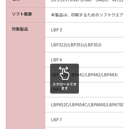
[NO LIABILITY FOR DAMAGES] IN NO EVENT
SHALL EITHER CANON, CANON'S
ソフト概要
SUBSIDIARIES OR AFFILIATES, THEIR
本製品は、印刷するためのソフトウエアで
DISTRIBUTORS DEALERS OR CANON'S
LICENSORS BE LIABLE FOR ANY DAMAGES
対象製品
LBP 3
WHATSOEVER (INCLUDING WITHOUT
LIMITATION, LOSS OF BUSINESS PROFITS,
LBP312i/LBP351i/LBP352i
LOSS OF BUSINESS INFORMATION,
BUSINESS INTERRUPTION OR OTHER
LBP 4
COMPENSATORY, INCIDENTAL OR
CONSEQUENTIAL DAMAGES) ARISING OUT OF
LBP441e/LBP441/LBP442/LBP443i
THE SOFTWARE, USE THEREOF OR INABILITY
TO USE THE SOFTWARE EVEN IF EITHER
スクロールでき
ます
LBP 6
CANON, CANON'S SUBSIDIARIES OR
AFFILIATES, THEIR DISTRIBUTORS, DEALERS
OR CANON'S LICENSORS HAVE BEEN ADVISED
LBP652C/LBP654C/LBP6600/LBP6700/L
OF THE POSSIBILITY OF SUCH DAMAGES.
SOME STATES OR LEGAL JURISDICTIONS DO
LBP 7
NOT ALLOW THE LIMITATION OR EXCLUSION