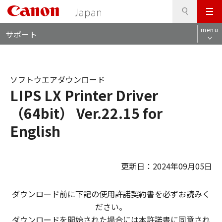
検
このページの本文へ
メ
索
ロ
ニ
menu
サポート
ー
ュ
カ
ー
ル
ナ
ソフトウエアダウンロード
ビ
LIPS LX Printer Driver
（64bit） Ver.22.15 for
English
更新日：2024年09月05日
ダウンロード前に下記の使用許諾契約書を必ずお読みく
ださい。
ダウンロードを開始された場合には本許諾書に同意され