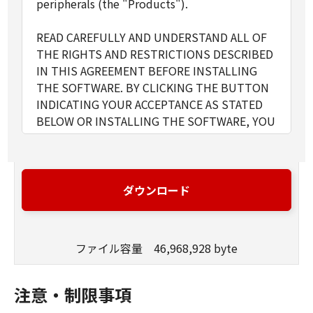
peripherals (the "Products").
READ CAREFULLY AND UNDERSTAND ALL OF
THE RIGHTS AND RESTRICTIONS DESCRIBED
IN THIS AGREEMENT BEFORE INSTALLING
THE SOFTWARE. BY CLICKING THE BUTTON
INDICATING YOUR ACCEPTANCE AS STATED
BELOW OR INSTALLING THE SOFTWARE, YOU
AGREE TO BE BOUND BY THE TERMS AND
CONDITIONS OF THIS AGREEMENT. IF YOU
DO NOT AGREE TO THE FOLLOWING TERMS
AND CONDITIONS OF THIS AGREEMENT, DO
ダウンロード
NOT USE THE SOFTWARE.
ファイル容量 46,968,928 byte
1. GRANT OF LICENSE
Canon grants you a personal, limited and non-
exclusive license to use ("use" as used herein
注意・制限事項
shall include storing, loading, installing,