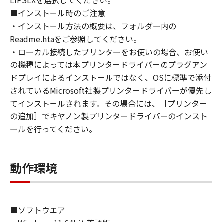
LIPSLXを選択してください。
shall not assign, sublicense, sell, rent, lease,
■インストール時のご注意
loan, convey or transfer to any third party the
・インストール方法の概要は、フォルダー内の
SOFTWARE. You shall not alter, translate or
Readme.htaをご参照してください。
convert to another programming language,
・ローカル接続したプリンターをお使いの場合、お使い
modify, disassemble, decompile or otherwise
の機種によっては本プリンタードライバーのプラグアン
reverse engineer the SOFTWARE and you shall
ドプレイによるインストールではなく、OSに標準で添付
not have any third party to do so.
されているMicrosoft社製プリンタードライバーが優先し
てインストールされます。その場合には、［プリンター
3. COPYRIGHT NOTICE
の追加］でキヤノン製プリンタードライバーのインスト
You shall not modify, remove or delete any
ールを行ってください。
copyright notice of Canon or its licensors
contained in the SOFTWARE, including any
copy thereof.
動作環境
4. OWNERSHIP
Canon and its licensors retain in all respects
the title, ownership and intellectual property
■ソフトウエア
rights in and to the SOFTWARE. Except as