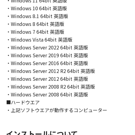
・Windows 11 64bit 英語版
expressly provided herein, no license or right,
・Windows 10 64bit 英語版
express or implied, is hereby conveyed or
・Windows 8.1 64bit 英語版
granted by Canon to you for any intellectual
property of Canon and its licensors.
・Windows 8 64bit 英語版
・Windows 7 64bit 英語版
5. EXPORT CONTROL
・Windows Vista 64bit 英語版
You agree to comply with all export laws and
・Windows Server 2022 64bit 英語版
restrictions and regulations of the country
・Windows Server 2019 64bit 英語版
involved, and not to export or re-export,
・Windows Server 2016 64bit 英語版
directly or indirectly, the SOFTWARE in
・Windows Server 2012 R2 64bit 英語版
violation of any such laws, restrictions and
・Windows Server 2012 64bit 英語版
regulations, or without all necessary
・Windows Server 2008 R2 64bit 英語版
approvals.
・Windows Server 2008 64bit 英語版
■ハードウエア
6. SUPPORT AND UPDATE
・上記ソフトウエアが動作するコンピューター
NEITHER CANON, CANON'S SUBSIDIARIES OR
AFFILIATES, THEIR DISTRIBUTORS, OR
DEALERS NOR CANON'S LICENSORS ARE
RESPONSIBLE FOR MAINTAINING OR
インストールについて