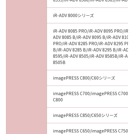
SUPERSEDES ALL PROPOSALS OR PRIOR
AGREEMENTS, VERBAL OR WRITTEN, AND
iR-ADV 8000シリーズ
ANY OTHER COMMUNICATIONS BETWEEN
YOU AND CANON RELATING TO THE
iR-ADV 8085 PRO/iR-ADV 8095 PRO/iR-A
SUBJECT MATTER HEREOF. NO AMENDMENT
ADV 8085 B/iR-ADV 8095 B/iR-ADV 8105 
TO THIS AGREEMENT SHALL BE EFFECTIVE
PRO/iR-ADV 8285 PRO/iR-ADV 8295 PRO
UNLESS SIGNED BY A DULY AUTHORISED
B/iR-ADV 8285 B/iR-ADV 8295 B/iR-ADV 
REPRESENTATIVE OF CANON.
8595/iR-ADV 8505/iR-ADV 8585B/iR-ADV
8505B
Should you have any questions concerning
imagePRESS C800/C60シリーズ
this Agreement, or if you desire to contact
Canon for any reason, please write to Canon's
imagePRESS C700/imagePRESS C700L/
sales subsidiary or distributor/dealer, serving
C800
the country where you obtained the
Products.
imagePRESS C850/C650シリーズ
No. I010G016926
imagePRESS C650/imagePRESS C750/i