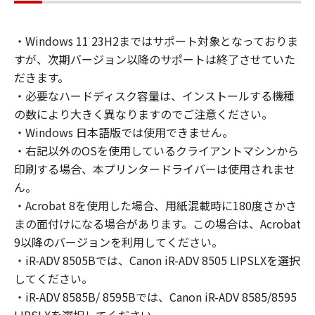
accessing, executing or displaying) the
SOFTWARE solely for the use with Products
・Windows 11 23H2まではサポート対象となっておりま
only on computers directly or via network
すが、次期バージョン以降のサポートは終了させていた
connected to the Products (the "Designated
Computer").
だきます。
You may allow other users of other
・必要なハードディスク容量は、インストールする機種
computers connected to your Designated
の数により大きく異なりますのでご注意ください。
Computer to use the SOFTWARE, provided
・Windows 日本語版では使用できません。
that you must assure that all such users shall
・右記以外のOSを使用しているクライアントマシンから
abide by the terms of this Agreement and
印刷する場合、本プリンタードライバーは使用されませ
shall be subject to restrictions and
ん。
obligations borne by you hereunder.
・Acrobat 8を使用した場合、用紙混載時に180度さかさ
まの面付けになる場合があります。この場合は、Acrobat
You may make one copy of the SOFTWARE
9以降のバージョンを利用してください。
solely for a back-up purpose.
・iR-ADV 8505Bでは、Canon iR-ADV 8505 LIPSLXを選択
してください。
2. RESTRICTIONS
You shall not use the SOFTWARE except as
・iR-ADV 8585B/ 8595Bでは、Canon iR-ADV 8585/8595
expressly granted or permitted herein, and