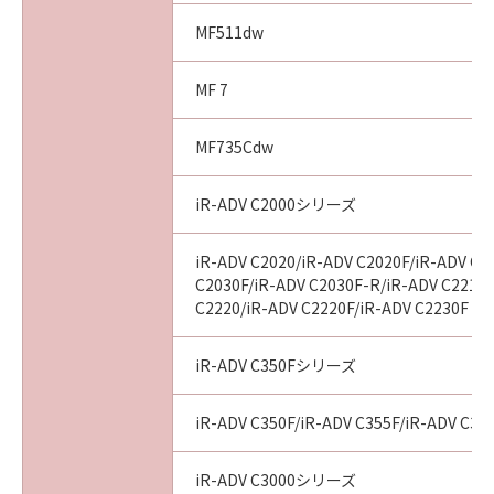
indicating your acceptance as stated below or
MF511dw
installing the SOFTWARE and remains in
effect until terminated. You may terminate
MF 7
this Agreement by destroying the SOFTWARE
including any and all copies thereof.
MF735Cdw
This Agreement shall also terminate if you fail
to comply with any terms hereof. Upon
iR-ADV C2000シリーズ
termination of this Agreement, in addition to
Canon enforcing its respective legal rights,
you must then promptly destroy the
iR-ADV C2020/iR-ADV C2020F/iR-ADV C2
C2030F/iR-ADV C2030F-R/iR-ADV C2218F
SOFTWARE including any and all copies
C2220/iR-ADV C2220F/iR-ADV C2230F
thereof. Notwithstanding the foregoing,
Sections 4, and 7 through 11 shall survive any
termination of this Agreement.
iR-ADV C350Fシリーズ
9. U.S. GOVERNMENT RESTRICTED RIGHTS
iR-ADV C350F/iR-ADV C355F/iR-ADV C356F
NOTICE
A "US Government End User" shall mean any
iR-ADV C3000シリーズ