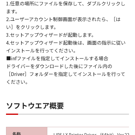
1.任意の場所にファイルを保存して、ダブルクリックし
JURISDICTIONS DO NOT ALLOW THE
ます。
EXCLUSION OF IMPLIED WARRANTIES, SO
2.ユーザーアカウント制御画面が表示されたら、［は
THE ABOVE EXCLUSION MAY NOT APPLY TO
い］をクリックします。
YOU.
3.セットアップウィザードが起動します。
THIS WARRANTY GIVES YOU SPECIFIC LEGAL
4.セットアップウィザード起動後は、画面の指示に従い
RIGHTS AND YOU MAY ALSO HAVE OTHER
RIGHTS WHICH VARY FROM STATE TO STATE
インストールを行ってください。
OR JURISDICTION TO JURISDICTION.
■infファイルを指定してインストールする場合
ドライバーをダウンロードした後にファイル内の
NEITHER CANON, CANON'S SUBSIDIARIES OR
［Driver］フォルダーを指定してインストールを行って
AFFILIATES, THEIR DISTRIBUTORS, OR
ください。
DEALERS NOR CANON'S LICENSORS
WARRANT THAT THE FUNCTIONS
CONTAINED IN THE SOFTWARE WILL MEET
ソフトウエア概要
YOUR REQUIREMENTS OR THAT THE
OPERATION OF THE SOFTWARE WILL BE
UNINTERRUPTED OR ERROR FREE.
名称
LIPS LX Printer Driver （64bit） Ver.22.15