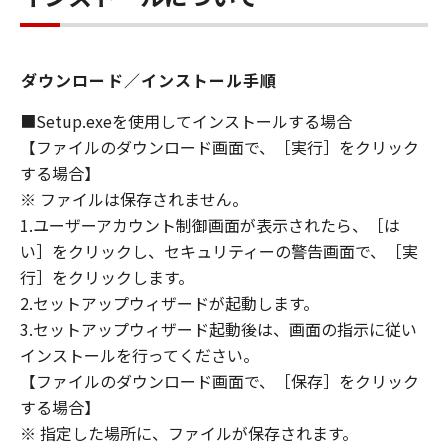
HELPING YOU TO USE THE SOFTWARE, OR
PROVIDING YOU WITH ANY UPDATES, FIXES
OR SUPPORT FOR THE SOFTWARE
ダウンロード／インストール手順
HEREUNDER.
■Setup.exeを使用してインストールする場合
7. DISCLAIMER OF WARRANTIES AND
【ファイルのダウンロード画面で、［実行］をクリック
LIABILITY
する場合】
[NO WARRANTY] THE SOFTWARE IS
※ ファイルは保存されません。
PROVIDED "AS IS" WITHOUT WARRANTY OF
1.ユーザーアカウント制御画面が表示されたら、［は
ANY KIND, EITHER EXPRESSED OR IMPLIED,
い］をクリックし、セキュリティーの警告画面で、［実
INCLUDING, BUT NOT LIMITED TO THE
行］をクリックします。
IMPLIED WARRANTIES OF MERCHANTABILITY
AND FITNESS FOR A PARTICULAR PURPOSE.
2.セットアップウィザードが起動します。
THE ENTIRE RISK AS TO THE QUALITY AND
3.セットアップウィザード起動後は、画面の指示に従い
PERFORMANCE OF THE SOFTWARE IS WITH
インストールを行ってください。
YOU. SHOULD THE SOFTWARE PROVE
【ファイルのダウンロード画面で、［保存］をクリック
DEFECTIVE, YOU ASSUME THE ENTIRE COST
する場合】
OF ALL NECESSARY SERVICING, REPAIR OR
※ 指定した場所に、ファイルが保存されます。
CORRECTION. SOME STATES OR LEGAL