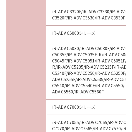
agency or entity of the government of the
United States. If you are a US Government
iR-ADV C3320F/iR-ADV C3330/iR-ADV C3
End User, the following shall apply: The
C3520F/iR-ADV C3530/iR-ADV C3530F
SOFTWARE is a "commercial item," as that
term is defined at 48 C.F.R. 2.101 (October
iR-ADV C5000シリーズ
1995), consisting of "commercial computer
software" and "commercial computer
iR-ADV C5030/iR-ADV C5030F/iR-ADV C5
software documentation," as such terms are
C5035F/iR-ADV C5035F-R/iR-ADV C5045/
used in 48 C.F.R. 12.212 (September 1995).
C5045F/iR-ADV C5051/iR-ADV C5051F/iR
Consistent with 48 C.F.R. 12.212 and 48 C.F.R.
R/iR-ADV C5235/iR-ADV C5235F/iR-ADV 
227.7202-1 through 227.7202-4 (June 1995),
C5240F/iR-ADV C5250/iR-ADV C5250F/iR
all U.S. Government End Users shall acquire
ADV C5255F/iR-ADV C5535/iR-ADV C5535
C5540/iR-ADV C5540F/iR-ADV C5550/iR-
the SOFTWARE with only those rights set
ADV C5560/iR-ADV C5560F
forth herein. The manufacturer is Canon
Inc./30-2, Shimomaruko 3-chome, Ohta-ku,
Tokyo 146-8501, Japan.
iR-ADV C7000シリーズ
10. SEVERABILITY
iR-ADV C7055/iR-ADV C7065/iR-ADV C72
In the event that any section hereof is
C7270/iR-ADV C7565/iR-ADV C7570/iR-A