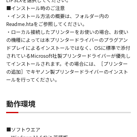
LIPSLXを選択してください。
shall not assign, sublicense, sell, rent, lease,
■インストール時のご注意
loan, convey or transfer to any third party the
・インストール方法の概要は、フォルダー内の
SOFTWARE. You shall not alter, translate or
Readme.htaをご参照してください。
convert to another programming language,
・ローカル接続したプリンターをお使いの場合、お使い
modify, disassemble, decompile or otherwise
の機種によっては本プリンタードライバーのプラグアン
reverse engineer the SOFTWARE and you shall
ドプレイによるインストールではなく、OSに標準で添付
not have any third party to do so.
されているMicrosoft社製プリンタードライバーが優先し
てインストールされます。その場合には、［プリンター
3. COPYRIGHT NOTICE
の追加］でキヤノン製プリンタードライバーのインスト
You shall not modify, remove or delete any
ールを行ってください。
copyright notice of Canon or its licensors
contained in the SOFTWARE, including any
copy thereof.
動作環境
4. OWNERSHIP
Canon and its licensors retain in all respects
the title, ownership and intellectual property
■ソフトウエア
rights in and to the SOFTWARE. Except as