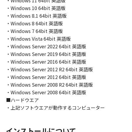
・Windows 11 64bit 英語版
expressly provided herein, no license or right,
・Windows 10 64bit 英語版
express or implied, is hereby conveyed or
・Windows 8.1 64bit 英語版
granted by Canon to you for any intellectual
property of Canon and its licensors.
・Windows 8 64bit 英語版
・Windows 7 64bit 英語版
5. EXPORT CONTROL
・Windows Vista 64bit 英語版
You agree to comply with all export laws and
・Windows Server 2022 64bit 英語版
restrictions and regulations of the country
・Windows Server 2019 64bit 英語版
involved, and not to export or re-export,
・Windows Server 2016 64bit 英語版
directly or indirectly, the SOFTWARE in
・Windows Server 2012 R2 64bit 英語版
violation of any such laws, restrictions and
・Windows Server 2012 64bit 英語版
regulations, or without all necessary
・Windows Server 2008 R2 64bit 英語版
approvals.
・Windows Server 2008 64bit 英語版
■ハードウエア
6. SUPPORT AND UPDATE
・上記ソフトウエアが動作するコンピューター
NEITHER CANON, CANON'S SUBSIDIARIES OR
AFFILIATES, THEIR DISTRIBUTORS, OR
DEALERS NOR CANON'S LICENSORS ARE
RESPONSIBLE FOR MAINTAINING OR
インストールについて