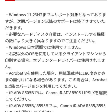
accessing, executing or displaying) the
SOFTWARE solely for the use with Products
・Windows 11 23H2まではサポート対象となっておりま
only on computers directly or via network
すが、次期バージョン以降のサポートは終了させていた
connected to the Products (the "Designated
Computer").
だきます。
You may allow other users of other
・必要なハードディスク容量は、インストールする機種
computers connected to your Designated
の数により大きく異なりますのでご注意ください。
Computer to use the SOFTWARE, provided
・Windows 日本語版では使用できません。
that you must assure that all such users shall
・右記以外のOSを使用しているクライアントマシンから
abide by the terms of this Agreement and
印刷する場合、本プリンタードライバーは使用されませ
shall be subject to restrictions and
ん。
obligations borne by you hereunder.
・Acrobat 8を使用した場合、用紙混載時に180度さかさ
まの面付けになる場合があります。この場合は、Acrobat
You may make one copy of the SOFTWARE
9以降のバージョンを利用してください。
solely for a back-up purpose.
・iR-ADV 8505Bでは、Canon iR-ADV 8505 LIPSLXを選択
してください。
2. RESTRICTIONS
You shall not use the SOFTWARE except as
・iR-ADV 8585B/ 8595Bでは、Canon iR-ADV 8585/8595
expressly granted or permitted herein, and