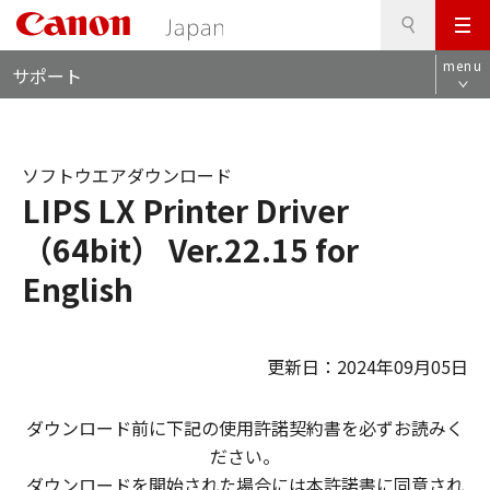
検
このページの本文へ
メ
索
ロ
ニ
menu
サポート
ー
ュ
カ
ー
ル
ナ
ソフトウエアダウンロード
ビ
LIPS LX Printer Driver
（64bit） Ver.22.15 for
English
更新日：2024年09月05日
ダウンロード前に下記の使用許諾契約書を必ずお読みく
ださい。
ダウンロードを開始された場合には本許諾書に同意され