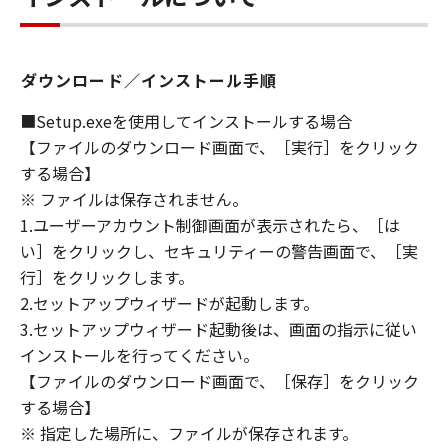
HELPING YOU TO USE THE SOFTWARE, OR
PROVIDING YOU WITH ANY UPDATES, FIXES
OR SUPPORT FOR THE SOFTWARE
ダウンロード／インストール手順
HEREUNDER.
■Setup.exeを使用してインストールする場合
7. DISCLAIMER OF WARRANTIES AND
【ファイルのダウンロード画面で、［実行］をクリック
LIABILITY
する場合】
[NO WARRANTY] THE SOFTWARE IS
※ ファイルは保存されません。
PROVIDED "AS IS" WITHOUT WARRANTY OF
1.ユーザーアカウント制御画面が表示されたら、［は
ANY KIND, EITHER EXPRESSED OR IMPLIED,
い］をクリックし、セキュリティーの警告画面で、［実
INCLUDING, BUT NOT LIMITED TO THE
行］をクリックします。
IMPLIED WARRANTIES OF MERCHANTABILITY
AND FITNESS FOR A PARTICULAR PURPOSE.
2.セットアップウィザードが起動します。
THE ENTIRE RISK AS TO THE QUALITY AND
3.セットアップウィザード起動後は、画面の指示に従い
PERFORMANCE OF THE SOFTWARE IS WITH
インストールを行ってください。
YOU. SHOULD THE SOFTWARE PROVE
【ファイルのダウンロード画面で、［保存］をクリック
DEFECTIVE, YOU ASSUME THE ENTIRE COST
する場合】
OF ALL NECESSARY SERVICING, REPAIR OR
※ 指定した場所に、ファイルが保存されます。
CORRECTION. SOME STATES OR LEGAL