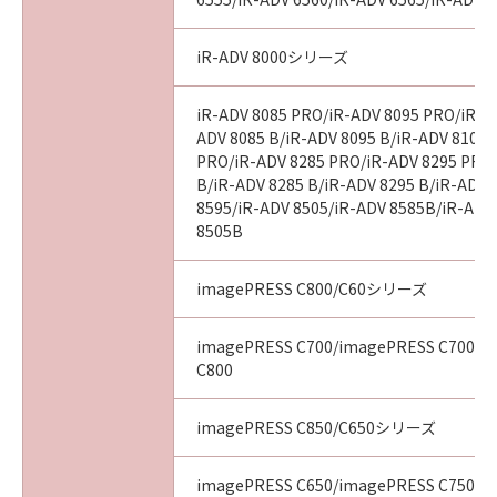
SUPERSEDES ALL PROPOSALS OR PRIOR
AGREEMENTS, VERBAL OR WRITTEN, AND
iR-ADV 8000シリーズ
ANY OTHER COMMUNICATIONS BETWEEN
YOU AND CANON RELATING TO THE
iR-ADV 8085 PRO/iR-ADV 8095 PRO/iR-A
SUBJECT MATTER HEREOF. NO AMENDMENT
ADV 8085 B/iR-ADV 8095 B/iR-ADV 8105 
TO THIS AGREEMENT SHALL BE EFFECTIVE
PRO/iR-ADV 8285 PRO/iR-ADV 8295 PRO
UNLESS SIGNED BY A DULY AUTHORISED
B/iR-ADV 8285 B/iR-ADV 8295 B/iR-ADV 
REPRESENTATIVE OF CANON.
8595/iR-ADV 8505/iR-ADV 8585B/iR-ADV
8505B
Should you have any questions concerning
imagePRESS C800/C60シリーズ
this Agreement, or if you desire to contact
Canon for any reason, please write to Canon's
imagePRESS C700/imagePRESS C700L/
sales subsidiary or distributor/dealer, serving
C800
the country where you obtained the
Products.
imagePRESS C850/C650シリーズ
No. I010G016926
imagePRESS C650/imagePRESS C750/i