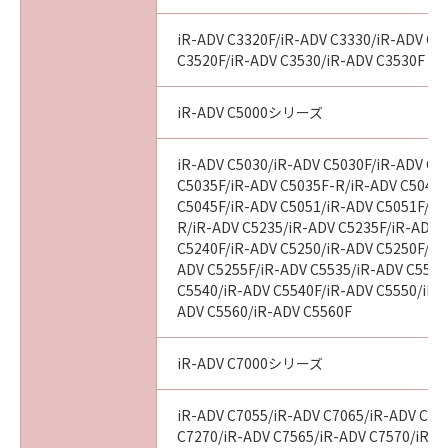
agency or entity of the government of the
United States. If you are a US Government
iR-ADV C3320F/iR-ADV C3330/iR-ADV C3
End User, the following shall apply: The
C3520F/iR-ADV C3530/iR-ADV C3530F
SOFTWARE is a "commercial item," as that
term is defined at 48 C.F.R. 2.101 (October
iR-ADV C5000シリーズ
1995), consisting of "commercial computer
software" and "commercial computer
iR-ADV C5030/iR-ADV C5030F/iR-ADV C5
software documentation," as such terms are
C5035F/iR-ADV C5035F-R/iR-ADV C5045/
used in 48 C.F.R. 12.212 (September 1995).
C5045F/iR-ADV C5051/iR-ADV C5051F/iR
Consistent with 48 C.F.R. 12.212 and 48 C.F.R.
R/iR-ADV C5235/iR-ADV C5235F/iR-ADV 
227.7202-1 through 227.7202-4 (June 1995),
C5240F/iR-ADV C5250/iR-ADV C5250F/iR
all U.S. Government End Users shall acquire
ADV C5255F/iR-ADV C5535/iR-ADV C5535
C5540/iR-ADV C5540F/iR-ADV C5550/iR-
the SOFTWARE with only those rights set
ADV C5560/iR-ADV C5560F
forth herein. The manufacturer is Canon
Inc./30-2, Shimomaruko 3-chome, Ohta-ku,
Tokyo 146-8501, Japan.
iR-ADV C7000シリーズ
10. SEVERABILITY
iR-ADV C7055/iR-ADV C7065/iR-ADV C72
In the event that any section hereof is
C7270/iR-ADV C7565/iR-ADV C7570/iR-A