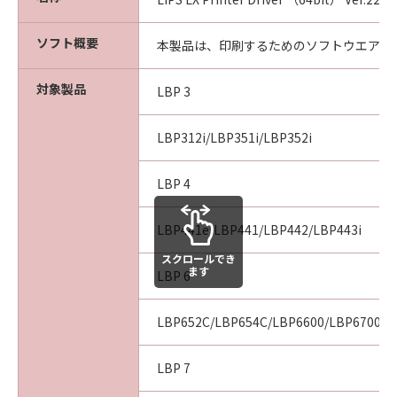
[NO LIABILITY FOR DAMAGES] IN NO EVENT
SHALL EITHER CANON, CANON'S
ソフト概要
SUBSIDIARIES OR AFFILIATES, THEIR
本製品は、印刷するためのソフトウエアで
DISTRIBUTORS DEALERS OR CANON'S
LICENSORS BE LIABLE FOR ANY DAMAGES
対象製品
LBP 3
WHATSOEVER (INCLUDING WITHOUT
LIMITATION, LOSS OF BUSINESS PROFITS,
LBP312i/LBP351i/LBP352i
LOSS OF BUSINESS INFORMATION,
BUSINESS INTERRUPTION OR OTHER
LBP 4
COMPENSATORY, INCIDENTAL OR
CONSEQUENTIAL DAMAGES) ARISING OUT OF
LBP441e/LBP441/LBP442/LBP443i
THE SOFTWARE, USE THEREOF OR INABILITY
TO USE THE SOFTWARE EVEN IF EITHER
スクロールでき
ます
LBP 6
CANON, CANON'S SUBSIDIARIES OR
AFFILIATES, THEIR DISTRIBUTORS, DEALERS
OR CANON'S LICENSORS HAVE BEEN ADVISED
LBP652C/LBP654C/LBP6600/LBP6700/L
OF THE POSSIBILITY OF SUCH DAMAGES.
SOME STATES OR LEGAL JURISDICTIONS DO
LBP 7
NOT ALLOW THE LIMITATION OR EXCLUSION