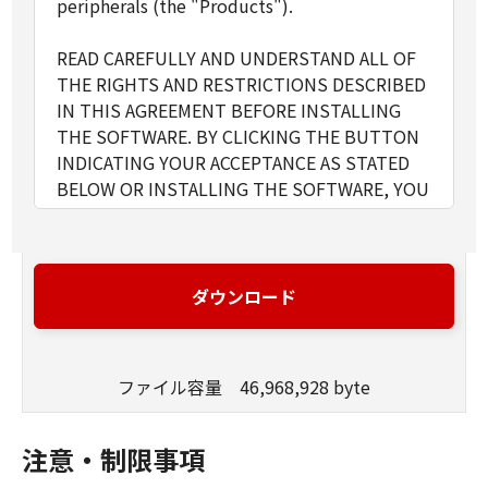
peripherals (the "Products").
READ CAREFULLY AND UNDERSTAND ALL OF
THE RIGHTS AND RESTRICTIONS DESCRIBED
IN THIS AGREEMENT BEFORE INSTALLING
THE SOFTWARE. BY CLICKING THE BUTTON
INDICATING YOUR ACCEPTANCE AS STATED
BELOW OR INSTALLING THE SOFTWARE, YOU
AGREE TO BE BOUND BY THE TERMS AND
CONDITIONS OF THIS AGREEMENT. IF YOU
DO NOT AGREE TO THE FOLLOWING TERMS
AND CONDITIONS OF THIS AGREEMENT, DO
ダウンロード
NOT USE THE SOFTWARE.
ファイル容量 46,968,928 byte
1. GRANT OF LICENSE
Canon grants you a personal, limited and non-
exclusive license to use ("use" as used herein
注意・制限事項
shall include storing, loading, installing,