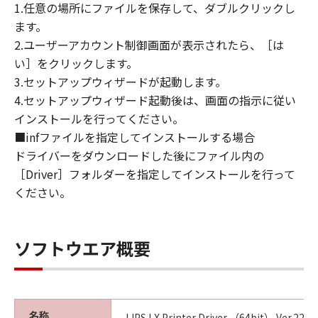
1.任意の場所にファイルを保存して、ダブルクリックし
JURISDICTIONS DO NOT ALLOW THE
ます。
EXCLUSION OF IMPLIED WARRANTIES, SO
2.ユーザーアカウント制御画面が表示されたら、［は
THE ABOVE EXCLUSION MAY NOT APPLY TO
い］をクリックします。
YOU.
3.セットアップウィザードが起動します。
THIS WARRANTY GIVES YOU SPECIFIC LEGAL
4.セットアップウィザード起動後は、画面の指示に従い
RIGHTS AND YOU MAY ALSO HAVE OTHER
RIGHTS WHICH VARY FROM STATE TO STATE
インストールを行ってください。
OR JURISDICTION TO JURISDICTION.
■infファイルを指定してインストールする場合
ドライバーをダウンロードした後にファイル内の
NEITHER CANON, CANON'S SUBSIDIARIES OR
［Driver］フォルダーを指定してインストールを行って
AFFILIATES, THEIR DISTRIBUTORS, OR
ください。
DEALERS NOR CANON'S LICENSORS
WARRANT THAT THE FUNCTIONS
CONTAINED IN THE SOFTWARE WILL MEET
ソフトウエア概要
YOUR REQUIREMENTS OR THAT THE
OPERATION OF THE SOFTWARE WILL BE
UNINTERRUPTED OR ERROR FREE.
名称
LIPS LX Printer Driver （64bit） Ver.22.15