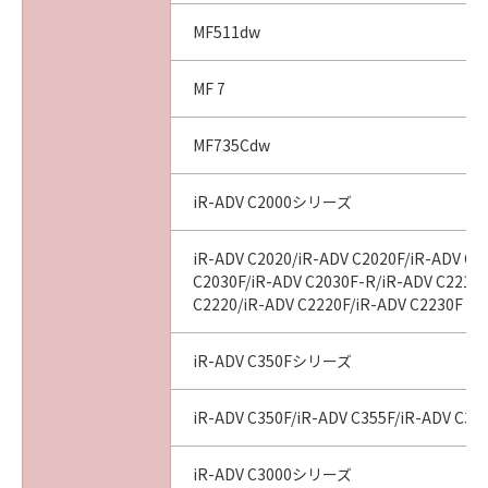
indicating your acceptance as stated below or
MF511dw
installing the SOFTWARE and remains in
effect until terminated. You may terminate
MF 7
this Agreement by destroying the SOFTWARE
including any and all copies thereof.
MF735Cdw
This Agreement shall also terminate if you fail
to comply with any terms hereof. Upon
iR-ADV C2000シリーズ
termination of this Agreement, in addition to
Canon enforcing its respective legal rights,
you must then promptly destroy the
iR-ADV C2020/iR-ADV C2020F/iR-ADV C2
C2030F/iR-ADV C2030F-R/iR-ADV C2218F
SOFTWARE including any and all copies
C2220/iR-ADV C2220F/iR-ADV C2230F
thereof. Notwithstanding the foregoing,
Sections 4, and 7 through 11 shall survive any
termination of this Agreement.
iR-ADV C350Fシリーズ
9. U.S. GOVERNMENT RESTRICTED RIGHTS
iR-ADV C350F/iR-ADV C355F/iR-ADV C356F
NOTICE
A "US Government End User" shall mean any
iR-ADV C3000シリーズ