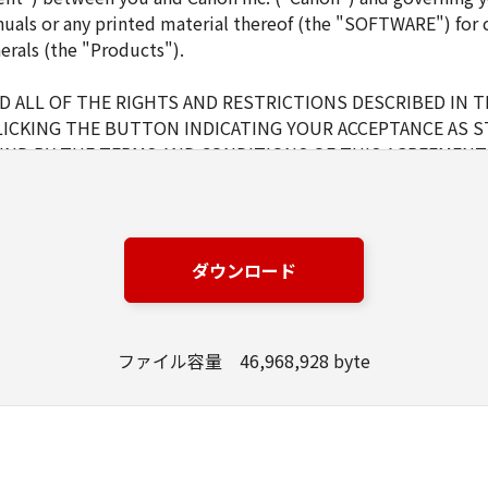
uals or any printed material thereof (the "SOFTWARE") for 
erals (the "Products").
 ALL OF THE RIGHTS AND RESTRICTIONS DESCRIBED IN 
LICKING THE BUTTON INDICATING YOUR ACCEPTANCE AS S
ND BY THE TERMS AND CONDITIONS OF THIS AGREEMENT.
NS OF THIS AGREEMENT, DO NOT USE THE SOFTWARE.
ダウンロード
d and non-exclusive license to use ("use" as used herein shal
 displaying) the SOFTWARE solely for the use with Products o
s (the "Designated Computer").
ファイル容量 46,968,928 byte
er computers connected to your Designated Computer to us
l abide by the terms of this Agreement and shall be subject t
WARE solely for a back-up purpose.