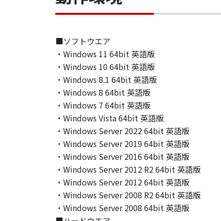
6. SUPPORT AND UPDATE
NEITHER CANON, CANON'S SUBSID
■ソフトウエア
RESPONSIBLE FOR MAINTAINING O
・Windows 11 64bit 英語版
SUPPORT FOR THE SOFTWARE HE
・Windows 10 64bit 英語版
7. DISCLAIMER OF WARRANTIES AND
・Windows 8.1 64bit 英語版
[NO WARRANTY] THE SOFTWARE IS
・Windows 8 64bit 英語版
INCLUDING, BUT NOT LIMITED TO
・Windows 7 64bit 英語版
THE ENTIRE RISK AS TO THE QUA
・Windows Vista 64bit 英語版
DEFECTIVE, YOU ASSUME THE ENTI
・Windows Server 2022 64bit 英語版
JURISDICTIONS DO NOT ALLOW TH
・Windows Server 2019 64bit 英語版
THIS WARRANTY GIVES YOU SPECI
・Windows Server 2016 64bit 英語版
STATE OR JURISDICTION TO JURI
・Windows Server 2012 R2 64bit 英語版
・Windows Server 2012 64bit 英語版
NEITHER CANON, CANON'S SUBSID
・Windows Server 2008 R2 64bit 英語版
WARRANT THAT THE FUNCTIONS C
・Windows Server 2008 64bit 英語版
OF THE SOFTWARE WILL BE UNIN
■ハードウエア