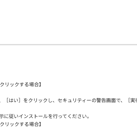
NO EVENT SHALL EITHER CANON, CANON'S SUBSIDIARIES OR
N'S LICENSORS BE LIABLE FOR ANY DAMAGES WHATSOEVE
PROFITS, LOSS OF BUSINESS INFORMATION, BUSINESS IN
ONSEQUENTIAL DAMAGES) ARISING OUT OF THE SOFTWARE
て
R CANON, CANON'S SUBSIDIARIES OR AFFILIATES, THEIR 
DVISED OF THE POSSIBILITY OF SUCH DAMAGES. SOME ST
XCLUSION OF LIABILITY FOR INCIDENTAL OR CONSEQUENT
M NEGLIGENCE ON THE PART OF THE SELLER, SO THE ABO
FULL EXTENT PERMITTED BY APPLICABLE LAW, YOU HEREBY
クリックする場合】
HEIR DISTRIBUTORS, DEALERS AND CANON'S LICENSORS FRO
L CLAIMS CONCERNING THE SOFTWARE OR ITS USE.
ら、［はい］をクリックし、セキュリティーの警告画面で、［実
指示に従いインストールを行ってください。
our acceptance hereof by clicking the button indicating you
クリックする場合】
ns in effect until terminated. You may terminate this Agr
.
。