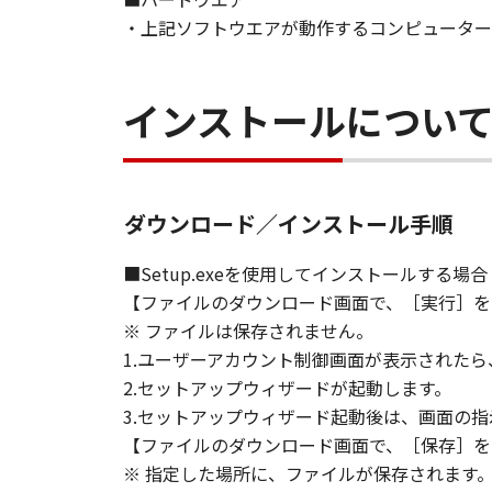
[NO LIABILITY FOR DAMAGES] IN 
・上記ソフトウエアが動作するコンピューター
DISTRIBUTORS DEALERS OR CANO
LIMITATION, LOSS OF BUSINESS 
COMPENSATORY, INCIDENTAL OR C
インストールについ
USE THE SOFTWARE EVEN IF EITHE
CANON'S LICENSORS HAVE BEEN A
NOT ALLOW THE LIMITATION OR E
INJURY OR DEATH RESULTING FRO
ダウンロード／インストール手順
NOT APPLY TO YOU.
■Setup.exeを使用してインストールする場合
[RELEASE OF LIABILITY] TO THE 
【ファイルのダウンロード画面で、［実行］を
SUBSIDIARIES AND AFFILIATES, T
※ ファイルは保存されません。
ARISING FROM OR RELATED TO AL
1.ユーザーアカウント制御画面が表示された
2.セットアップウィザードが起動します。
8. TERM
3.セットアップウィザード起動後は、画面の
This Agreement is effective upon y
【ファイルのダウンロード画面で、［保存］を
installing the SOFTWARE and remai
including any and all copies thereof
※ 指定した場所に、ファイルが保存されます