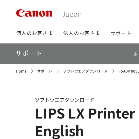
グ
個人のお客さま
法人のお客さま
サポート
ロ
ー
ロ
サポート
バ
よ
ー
ル
カ
ナ
サ
ル
Home
サポート
ソフトウエアダウンロード
iR-ADV 
イ
ビ
ナ
ト
ビ
内
の
現
ソフトウエアダウンロード
在
LIPS LX Printer
位
置
English