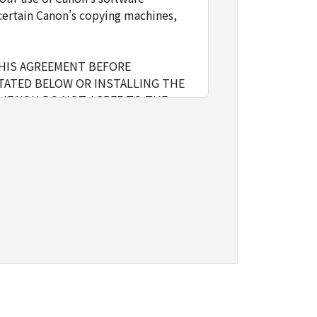
certain Canon's copying machines,
THIS AGREEMENT BEFORE
TATED BELOW OR INSTALLING THE
 IF YOU DO NOT AGREE TO THE
l include storing, loading,
nly on computers directly or via
e the SOFTWARE, provided that you
o restrictions and obligations