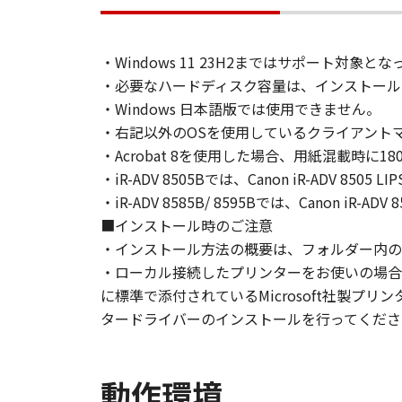
2. RESTRICTIONS
You shall not use the SOFTWARE exce
・Windows 11 23H2まではサポート
loan, convey or transfer to any thi
・必要なハードディスク容量は、インストール
language, modify, disassemble, dec
・Windows 日本語版では使用できません。
do so.
・右記以外のOSを使用しているクライアント
・Acrobat 8を使用した場合、用紙混載時に
3. COPYRIGHT NOTICE
You shall not modify, remove or de
・iR-ADV 8505Bでは、Canon iR-ADV 850
copy thereof.
・iR-ADV 8585B/ 8595Bでは、Canon iR-A
■インストール時のご注意
4. OWNERSHIP
・インストール方法の概要は、フォルダー内のRe
Canon and its licensors retain in a
・ローカル接続したプリンターをお使いの場合
as expressly provided herein, no li
に標準で添付されているMicrosoft社製
intellectual property of Canon and i
タードライバーのインストールを行ってくださ
5. EXPORT CONTROL
You agree to comply with all export
動作環境
directly or indirectly, the SOFTWARE