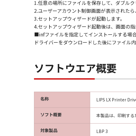
This Agreement shall also terminate
1.任意の場所にファイルを保存して、ダブルク
to Canon enforcing its respective 
2.ユーザーアカウント制御画面が表示された
Notwithstanding the foregoing, Sect
3.セットアップウィザードが起動します。
4.セットアップウィザード起動後は、画面の
9. U.S. GOVERNMENT RESTRICTED
■infファイルを指定してインストールする場
A "US Government End User" shall m
ドライバーをダウンロードした後にファイル内の
End User, the following shall apply
1995), consisting of "commercial 
used in 48 C.F.R. 12.212 (September
ソフトウエア概要
1995), all U.S. Government End Use
Canon Inc./30-2, Shimomaruko 3-c
10. SEVERABILITY
In the event that any section hereof
名称
LIPS LX Printer Dri
section shall be null and void with 
remain in full force and effect.
ソフト概要
本製品は、印刷する
11. ACKNOWLEDGEMENT
対象製品
LBP 3
BY CLICKING THE BUTTON INDICA