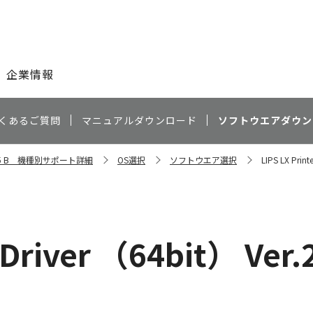
このページの本文へ
企業情報
くあるご質問
マニュアルダウンロード
ソフトウエアダウン
8095 B 機種別サポート詳細
OS選択
ソフトウエア選択
LIPS LX Print
 Driver （64bit） Ver.2