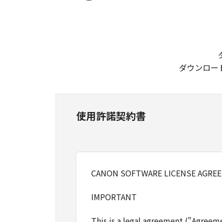
ダウンロー
使用許諾契約書
CANON SOFTWARE LICENSE AGRE
IMPORTANT
This is a legal agreement ("Agreem