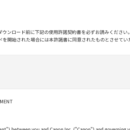
ダウンロード前に下記の使用許諾契約書を必ずお読みください
ドを開始された場合には本許諾書に同意されたものとさせてい
EMENT
ent") between you and Canon Inc. ("Canon") and governing y