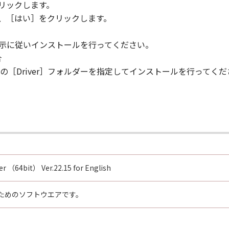
 if you fail to comply with any terms hereof. Upon terminat
リックします。
legal rights, you must then promptly destroy the SOFTWARE in
ら、［はい］をクリックします。
ions 4, and 7 through 11 shall survive any termination of t
指示に従いインストールを行ってください。
 RIGHTS NOTICE
合
ean any agency or entity of the government of the United S
［Driver］フォルダーを指定してインストールを行ってくだ
: The SOFTWARE is a "commercial item," as that term is defi
computer software" and "commercial computer software doc
 1995). Consistent with 48 C.F.R. 12.212 and 48 C.F.R. 227.
rs shall acquire the SOFTWARE with only those rights set for
home, Ohta-ku, Tokyo 146-8501, Japan.
 is declared or found to be illegal by any court or tribunal 
ver （64bit） Ver.22.15 for English
respect to the jurisdiction of that court or tribunal and all 
ためのソフトウエアです。
TING YOUR ACCEPTANCE AS STATED BELOW OR INSTALLIN