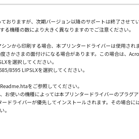
pt as expressly granted or permitted herein, and shall not as
対象となっておりますが、次期バージョン以降のサポートは終了させて
rd party the SOFTWARE. You shall not alter, translate or con
する機種の数により大きく異なりますのでご注意ください。
ompile or otherwise reverse engineer the SOFTWARE and you 
マシンから印刷する場合、本プリンタードライバーは使用され
180度さかさまの面付けになる場合があります。この場合は、Acr
lete any copyright notice of Canon or its licensors containe
5 LIPSLXを選択してください。
DV 8585/8595 LIPSLXを選択してください。
adme.htaをご参照してください。
ll respects the title, ownership and intellectual property ri
、お使いの機種によっては本プリンタードライバーのプラグア
cense or right, express or implied, is hereby conveyed or gra
プリンタードライバーが優先してインストールされます。その場合
ts licensors.
い。
 laws and restrictions and regulations of the country involv
 in violation of any such laws, restrictions and regulations,