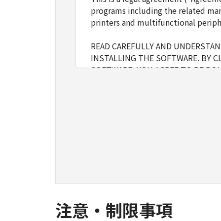
programs including the related man
printers and multifunctional periph
READ CAREFULLY AND UNDERSTAND
INSTALLING THE SOFTWARE. BY C
SOFTWARE, YOU AGREE TO BE BOU
FOLLOWING TERMS AND CONDITIO
1. GRANT OF LICENSE
Canon grants you a personal, limite
installing, accessing, executing or
network connected to the Product
You may allow other users of oth
must assure that all such users shal
borne by you hereunder.
注意・制限事項
You may make one copy of the SOFT