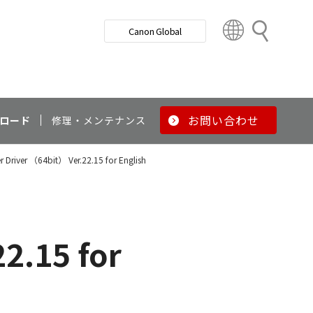
検
Canon Global
索
C
o
u
n
t
r
お問い合わせ
ロード
修理・メンテナンス
y
&
er Driver （64bit） Ver.22.15 for English
R
e
g
i
o
2.15 for
n