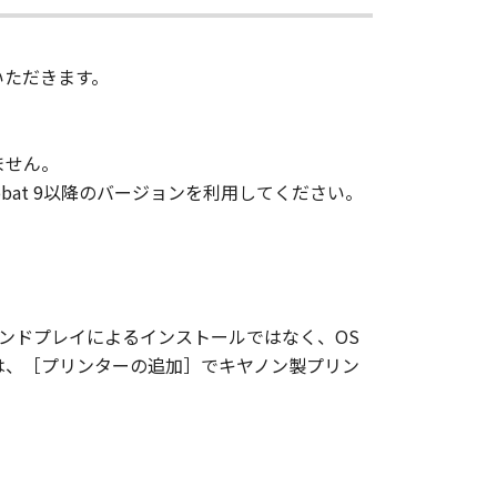
sign, sublicense, sell, rent, lease,
いただきます。
vert to another programming
shall not have any third party to
ません。
obat 9以降のバージョンを利用してください。
d in the SOFTWARE, including any
ghts in and to the SOFTWARE. Except
ンドプレイによるインストールではなく、OS
nted by Canon to you for any
には、［プリンターの追加］でキヤノン製プリン
ed, and not to export or re-export,
 or without all necessary approvals.