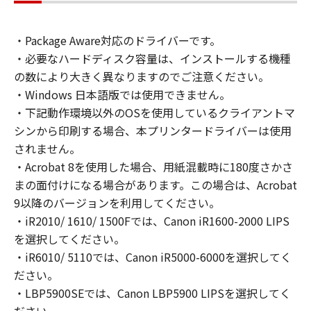
only on computers directly or via network
connected to the Products (the "Designated
・Package Aware対応のドライバーです。
Computer").
・必要なハードディスク容量は、インストールする機種
You may allow other users of other
computers connected to your Designated
の数により大きく異なりますのでご注意ください。
Computer to use the Software, provided that
・Windows 日本語版では使用できません。
you must assure that all such users shall abide
・下記動作環境以外のOSを使用しているクライアントマ
by the terms of this Agreement and shall be
シンから印刷する場合、本プリンタードライバーは使用
subject to restrictions and obligations borne
されません。
by you hereunder.
・Acrobat 8を使用した場合、用紙混載時に180度さかさ
You may make one copy of the Software
まの面付けになる場合があります。この場合は、Acrobat
solely for a back-up purpose.
9以降のバージョンを利用してください。
2. RESTRICTIONS
・iR2010/ 1610/ 1500Fでは、Canon iR1600-2000 LIPS
You shall not use the Software except as
を選択してください。
expressly granted or permitted herein, and
・iR6010/ 5110では、Canon iR5000-6000を選択してく
shall not assign, sublicense, sell, rent, lease,
ださい。
loan, convey or transfer to any third party the
Software. You shall not alter, translate or
・LBP5900SEでは、Canon LBP5900 LIPSを選択してく
convert to another programming language,