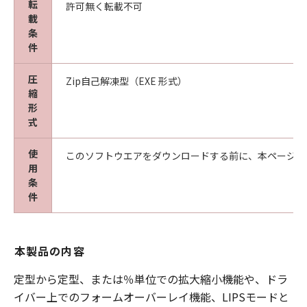
転
許可無く転載不可
載
条
件
圧
Zip自己解凍型（EXE 形式）
縮
形
式
使
このソフトウエアをダウンロードする前に、本ページ冒
用
条
件
本製品の内容
定型から定型、または％単位での拡大縮小機能や、ドラ
イバー上でのフォームオーバーレイ機能、LIPSモードと