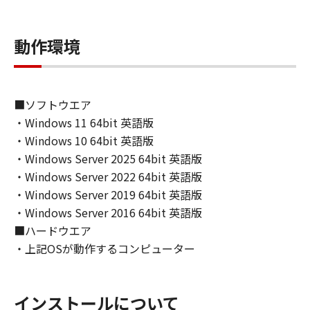
INCLUDING, BUT NOT LIMITED TO THE
IMPLIED WARRANTIES OF MERCHANTABILITY
動作環境
AND FITNESS FOR A PARTICULAR PURPOSE.
THE ENTIRE RISK AS TO THE QUALITY AND
PERFORMANCE OF THE SOFTWARE IS WITH
YOU. SHOULD THE SOFTWARE PROVE
■ソフトウエア
DEFECTIVE, YOU ASSUME THE ENTIRE COST
・Windows 11 64bit 英語版
OF ALL NECESSARY SERVICING, REPAIR OR
・Windows 10 64bit 英語版
CORRECTION. SOME STATES OR LEGAL
・Windows Server 2025 64bit 英語版
JURISDICTIONS DO NOT ALLOW THE
EXCLUSION OF IMPLIED WARRANTIES, SO
・Windows Server 2022 64bit 英語版
THE ABOVE EXCLUSION MAY NOT APPLY TO
・Windows Server 2019 64bit 英語版
YOU.
・Windows Server 2016 64bit 英語版
THIS WARRANTY GIVES YOU SPECIFIC LEGAL
■ハードウエア
RIGHTS AND YOU MAY ALSO HAVE OTHER
・上記OSが動作するコンピューター
RIGHTS WHICH VARY FROM STATE TO STATE
OR JURISDICTION TO JURISDICTION.
NEITHER CANON, CANON'S SUBSIDIARIES OR
インストールについて
AFFILIATES, THEIR DISTRIBUTORS, OR