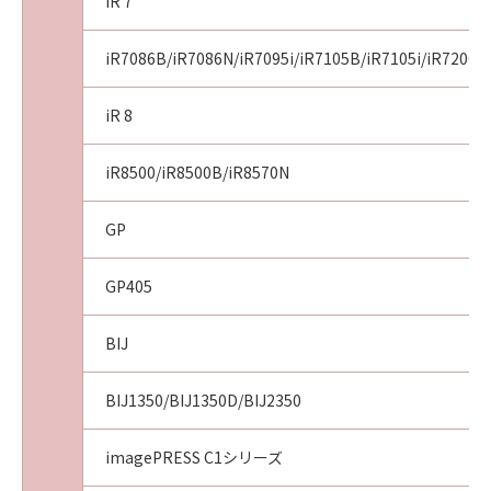
iR 7
ANY OTHER COMMUNICATIONS BETWEEN
YOU AND CANON RELATING TO THE
iR7086B/iR7086N/iR7095i/iR7105B/iR7105i/iR7200/
SUBJECT MATTER HEREOF. NO AMENDMENT
TO THIS AGREEMENT SHALL BE EFFECTIVE
iR 8
UNLESS SIGNED BY A DULY AUTHORISED
REPRESENTATIVE OF CANON.
Should you have any questions concerning
iR8500/iR8500B/iR8570N
this Agreement, or if you desire to contact
Canon for any reason, please write to Canon's
GP
sales subsidiary or distributor/dealer, serving
the country where you obtained the
GP405
Products.
BIJ
BIJ1350/BIJ1350D/BIJ2350
imagePRESS C1シリーズ