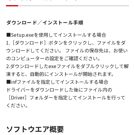
DEALERS NOR CANON'S LICENSORS
WARRANT THAT THE FUNCTIONS
CONTAINED IN THE SOFTWARE WILL MEET
ダウンロード／インストール手順
YOUR REQUIREMENTS OR THAT THE
■Setup.exeを使用してインストールする場合
OPERATION OF THE SOFTWARE WILL BE
1.［ダウンロード］ボタンをクリックし、ファイルをダ
UNINTERRUPTED OR ERROR FREE.
[NO LIABILITY FOR DAMAGES] IN NO EVENT
ウンロードしてください。 ファイルの保存先は、お使い
SHALL EITHER CANON, CANON'S
のコンピューターの設定をご確認ください。
SUBSIDIARIES OR AFFILIATES, THEIR
2.ダウンロードしたexeファイルをダブルクリックして解
DISTRIBUTORS DEALERS OR CANON'S
凍すると、自動的にインストールが開始されます。
LICENSORS BE LIABLE FOR ANY DAMAGES
■infファイルを指定してインストールする場合
WHATSOEVER (INCLUDING WITHOUT
ドライバーをダウンロードした後にファイル内の
LIMITATION, LOSS OF BUSINESS PROFITS,
［Driver］フォルダーを指定してインストールを行って
LOSS OF BUSINESS INFORMATION, LOSS OF
ください。
BUSINESS INTERRUPTION OR OTHER
COMPENSATORY, INCIDENTAL OR
CONSEQUENTIAL DAMAGES) ARISING OUT OF
ソフトウエア概要
THE SOFTWARE, USE THEREOF OR INABILITY