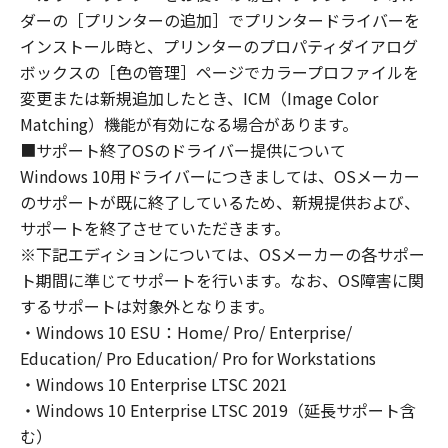
restrictions and regulations of the country
ダーの［プリンターの追加］でプリンタードライバーを
involved, and not to export or re-export,
インストール時と、プリンターのプロパティダイアログ
directly or indirectly, the Software in
ボックスの［色の管理］ページでカラープロファイルを
violation of any such laws, restrictions and
変更または新規追加したとき、ICM（Image Color
regulations, or without all necessary
Matching）機能が有効になる場合があります。
approvals.
6. NO SUPPORT
■サポート終了OSのドライバー提供について
NEITHER CANON, CANON'S SUBSIDIARIES OR
Windows 10用ドライバーにつきましては、OSメーカー
AFFILIATES, THEIR DISTRIBUTORS, OR
のサポートが既に終了しているため、新規提供および、
DEALERS NOR CANON'S LICENSORS ARE
サポートを終了させていただきます。
RESPONSIBLE FOR MAINTAINING OR
※下記エディションについては、OSメーカーの各サポー
HELPING YOU TO USE THE SOFTWARE. NO
ト期間に準じてサポートを行います。なお、OS障害に関
UPDATES, FIXES OR SUPPORTS WILL BE
するサポートは対象外となります。
MADE AVAILABLE FOR THE SOFTWARE.
・Windows 10 ESU：Home/ Pro/ Enterprise/
7. NO WARRANTY AND DISCLAIMER OF
Education/ Pro Education/ Pro for Workstations
INDEMNITY
・Windows 10 Enterprise LTSC 2021
[NO WARRANTY] THE SOFTWARE IS
・Windows 10 Enterprise LTSC 2019（延長サポート含
PROVIDED "AS IS" WITHOUT WARRANTY OF
む）
ANY KIND, EITHER EXPRESSED OR IMPLIED,