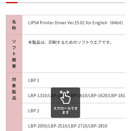
TO USE THE SOFTWARE EVEN IF EITHER
CANON, CANON'S SUBSIDIARIES OR
AFFILIATES, THEIR DISTRIBUTORS, DEALERS
名
OR CANON'S LICENSORS HAVE BEEN ADVISED
LIPS4 Printer Driver Ver.15.01 for English（64bit）
称
OF THE POSSIBILITY OF SUCH DAMAGES.
SOME STATES OR LEGAL JURISDICTIONS DO
ソ
本製品は、印刷するためのソフトウエアです。
NOT ALLOW THE LIMITATION OR EXCLUSION
フ
OF LIABILITY FOR INCIDENTAL OR
ト
CONSEQUENTIAL DAMAGES, OR PERSONAL
概
INJURY OR DEATH RESULTING FROM
要
NEGLIGENCE ON THE PART OF SELLER, SO
THE ABOVE LIMITATION OR EXCLUSION MAY
対
LBP 1
NOT APPLY TO YOU.
象
製
[RELEASE OF LIABILITY] TO THE FULL
LBP-1310/LBP-1420/LBP-1610/LBP-1620/LBP-1810/
品
EXTENT PERMITTED BY APPLICABLE LAW,
YOU HEREBY RELEASE CANON, CANON'S
スクロールでき
LBP 2
ます
SUBSIDIARIES AND AFFILIATES, THEIR
DISTRIBUTORS, DEALERS AND CANON'S
LBP-2050/LBP-2510/LBP-2710/LBP-2810
LICENSORS FROM ANY AND ALL LIABILITY