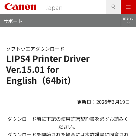
検
このページの本文へ
メ
索
ロ
ニ
menu
サポート
ー
ュ
カ
ー
ル
ナ
ソフトウエアダウンロード
ビ
LIPS4 Printer Driver
Ver.15.01 for
English（64bit）
更新日：2026年3月19日
ダウンロード前に下記の使用許諾契約書を必ずお読みく
ださい。
ダウンロードを開始された場合には本許諾書に同意され