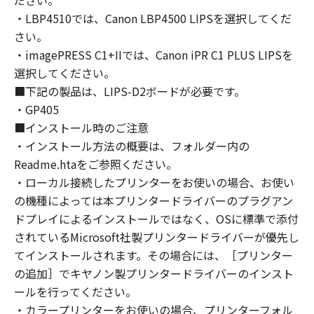
ださい。
modify, disassemble, decompile or otherwise
・LBP4510では、Canon LBP4500 LIPSを選択してくだ
reverse engineer the Software and you shall
さい。
not have any third party to do so.
・imagePRESS C1+IIでは、Canon iPR C1 PLUS LIPSを
3. COPYRIGHT NOTICE
選択してください。
You shall not modify, remove or delete any
■下記の製品は、LIPS-D2ボードが必要です。
copyright notice of Canon or its licensors
・GP405
contained in the Software, including any copy
■インストール時のご注意
thereof.
・インストール方法の概要は、フォルダー内の
4. OWNERSHIP
Readme.htaをご参照ください。
Canon and its licensors retain in all respects
・ローカル接続したプリンターをお使いの場合、お使い
the title, ownership and intellectual property
rights in and to the Software. Except as
の機種によっては本プリンタードライバーのプラグアン
expressly provided herein, no license or right,
ドプレイによるインストールではなく、OSに標準で添付
express or implied, is hereby conveyed or
されているMicrosoft社製プリンタードライバーが優先し
granted by Canon to you for any intellectual
てインストールされます。その場合には、［プリンター
property of Canon and its licensors.
の追加］でキヤノン製プリンタードライバーのインスト
5. EXPORT RESTRICTION
ールを行ってください。
You agree to comply with all export laws and
・カラープリンターをお使いの場合、プリンターフォル