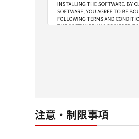
INSTALLING THE SOFTWARE. BY C
SOFTWARE, YOU AGREE TO BE BOU
FOLLOWING TERMS AND CONDITIO
THE SOFTWARE WAS PROVIDED TO
1. GRANT OF LICENSE
Canon grants you a personal, limite
installing, accessing, executing or
network connected to the Product
You may allow other users of othe
must assure that all such users shal
borne by you hereunder.
You may make one copy of the Softw
2. RESTRICTIONS
You shall not use the Software excep
loan, convey or transfer to any thi
注意・制限事項
modify, disassemble, decompile or 
3. COPYRIGHT NOTICE
You shall not modify, remove or del
thereof.