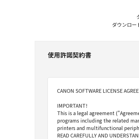
ダウンロー
使用許諾契約書
CANON SOFTWARE LICENSE AGRE
IMPORTANT!
This is a legal agreement ("Agreem
programs including the related man
printers and multifunctional periph
READ CAREFULLY AND UNDERSTAND