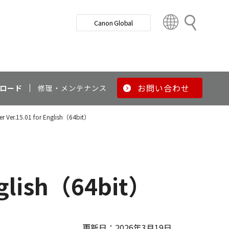
検
Canon Global
索
C
o
u
n
t
r
お問い合わせ
ロード
修理・メンテナンス
y
&
ver Ver.15.01 for English（64bit）
R
e
g
i
o
English（64bit）
n
更新日：2026年3月19日