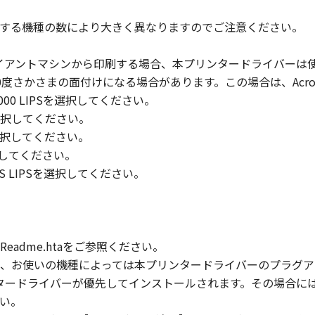
する機種の数により大きく異なりますのでご注意ください。
l respects the title, ownership and intellectual property righ
se or right, express or implied, is hereby conveyed or grante
イアントマシンから印刷する場合、本プリンタードライバーは
ts licensors.
180度さかさまの面付けになる場合があります。この場合は、Acr
 laws and restrictions and regulations of the country involv
00-2000 LIPSを選択してください。
 in violation of any such laws, restrictions and regulations, o
00を選択してください。
PSを選択してください。
IARIES OR AFFILIATES, THEIR DISTRIBUTORS, OR DEALER
を選択してください。
R HELPING YOU TO USE THE SOFTWARE. NO UPDATES, FIX
 PLUS LIPSを選択してください。
 OF INDEMNITY
 PROVIDED "AS IS" WITHOUT WARRANTY OF ANY KIND, EIT
 THE IMPLIED WARRANTIES OF MERCHANTABILITY AND FIT
adme.htaをご参照ください。
LITY AND PERFORMANCE OF THE SOFTWARE IS WITH YOU.
、お使いの機種によっては本プリンタードライバーのプラグア
RE COST OF ALL NECESSARY SERVICING, REPAIR OR CORRE
プリンタードライバーが優先してインストールされます。その場合
E EXCLUSION OF IMPLIED WARRANTIES, SO THE ABOVE EX
い。
FIC LEGAL RIGHTS AND YOU MAY ALSO HAVE OTHER RIGHT