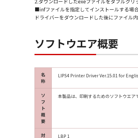
2.ダウンロードしたexeファイルをダブルク
AGREEMENTS, VERBAL OR WRITTE
■infファイルを指定してインストールする場
SUBJECT MATTER HEREOF. NO AME
ドライバーをダウンロードした後にファイル内の
AUTHORISED REPRESENTATIVE OF
Should you have any questions conce
Canon's sales subsidiary or distrib
ソフトウエア概要
名
LIPS4 Printer Driver Ver.15.01 for Eng
称
ソ
本製品は、印刷するためのソフトウエア
フ
ト
概
要
対
LBP 1