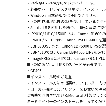
・Package Aware対応のドライバーです。
4. OWNERSHIP
・必要なハードディスク容量は、インストール
Canon and its licensors retain in al
・Windows 日本語版では使用できません。
expressly provided herein, no licen
・下記動作環境以外のOSを使用しているクラ
intellectual property of Canon and i
・Acrobat 8を使用した場合、用紙混載時に
5. EXPORT RESTRICTION
You agree to comply with all export
・iR2010/ 1610/ 1500Fでは、Canon iR16
directly or indirectly, the Software
・iR6010/ 5110では、Canon iR5000-60
6. NO SUPPORT
・LBP5900SEでは、Canon LBP5900 LI
NEITHER CANON, CANON'S SUBSID
・LBP4510では、Canon LBP4500 LIPS
RESPONSIBLE FOR MAINTAINING O
・imagePRESS C1+IIでは、Canon iPR C1
AVAILABLE FOR THE SOFTWARE.
■下記の製品は、LIPS-D2ボードが必要です。
7. NO WARRANTY AND DISCLAIMER
・GP405
[NO WARRANTY] THE SOFTWARE IS
■インストール時のご注意
INCLUDING, BUT NOT LIMITED TO
・インストール方法の概要は、フォルダー内のRe
THE ENTIRE RISK AS TO THE QUA
・ローカル接続したプリンターをお使いの場合
DEFECTIVE, YOU ASSUME THE ENTI
に標準で添付されているMicrosoft社製
JURISDICTIONS DO NOT ALLOW TH
タードライバーのインストールを行ってくださ
THIS WARRANTY GIVES YOU SPECI