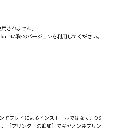
ts in and to the Software. Except as
d by Canon to you for any
使用されません。
obat 9以降のバージョンを利用してください。
ed, and not to export or re-export,
r without all necessary approvals.
S NOR CANON'S LICENSORS ARE
ES OR SUPPORTS WILL BE MADE
HER EXPRESSED OR IMPLIED,
NESS FOR A PARTICULAR PURPOSE.
 SHOULD THE SOFTWARE PROVE
ンドプレイによるインストールではなく、OS
CTION. SOME STATES OR LEGAL
には、［プリンターの追加］でキヤノン製プリン
CLUSION MAY NOT APPLY TO YOU.
S WHICH VARY FROM STATE TO