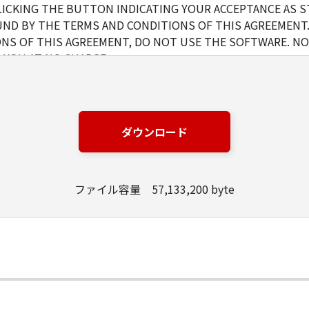
LICKING THE BUTTON INDICATING YOUR ACCEPTANCE AS S
ND BY THE TERMS AND CONDITIONS OF THIS AGREEMENT.
NS OF THIS AGREEMENT, DO NOT USE THE SOFTWARE. NO
 YOU AT NO CHARGE.
d and non-exclusive license to use ("use" as used herein shal
 displaying) the Software solely for the use with Products onl
s (the "Designated Computer").
ダウンロード
r computers connected to your Designated Computer to use 
l abide by the terms of this Agreement and shall be subject t
ファイル容量 57,133,200 byte
are solely for a back-up purpose.
t as expressly granted or permitted herein, and shall not assi
rd party the Software. You shall not alter, translate or conv
otherwise reverse engineer the Software and you shall not ha
ete any copyright notice of Canon or its licensors contained