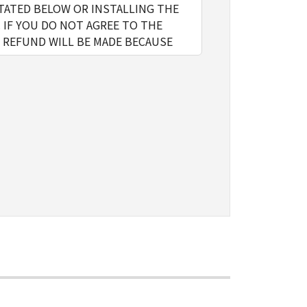
TATED BELOW OR INSTALLING THE
 IF YOU DO NOT AGREE TO THE
 REFUND WILL BE MADE BECAUSE
l include storing, loading,
y on computers directly or via
the Software, provided that you
o restrictions and obligations
gn, sublicense, sell, rent, lease,
ert to another programming language,
ve any third party to do so.
 in the Software, including any copy