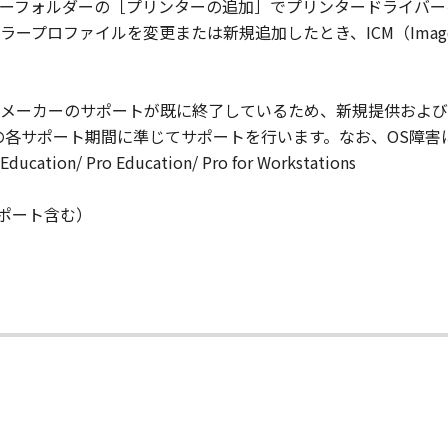
SDICTION.
ーフォルダーの［プリンターの追加］でプリンタードライバー
IARIES OR AFFILIATES, THEIR DISTRIBUTORS, OR DEALER
ロファイルを変更または新規追加したとき、ICM（Image Co
ONTAINED IN THE SOFTWARE WILL MEET YOUR REQUIREM
TERRUPTED OR ERROR FREE.
NO EVENT SHALL EITHER CANON, CANON'S SUBSIDIARIES OR
は、OSメーカーのサポートが既に終了しているため、新規提供お
N'S LICENSORS BE LIABLE FOR ANY DAMAGES WHATSOEVE
の各サポート期間に準じてサポートを行います。なお、OS障害
PROFITS, LOSS OF BUSINESS INFORMATION, LOSS OF BUS
ucation/ Pro Education/ Pro for Workstations
ONSEQUENTIAL DAMAGES) ARISING OUT OF THE SOFTWARE
R CANON, CANON'S SUBSIDIARIES OR AFFILIATES, THEIR 
（延長サポート含む）
DVISED OF THE POSSIBILITY OF SUCH DAMAGES. SOME ST
XCLUSION OF LIABILITY FOR INCIDENTAL OR CONSEQUENT
M NEGLIGENCE ON THE PART OF SELLER, SO THE ABOVE L
FULL EXTENT PERMITTED BY APPLICABLE LAW, YOU HEREBY
HEIR DISTRIBUTORS, DEALERS AND CANON'S LICENSORS FRO
L CLAIMS CONCERNING THE SOFTWARE OR ITS USE.
our acceptance hereof by clicking the button indicating you
s in effect until terminated. You may terminate this Agreem