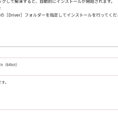
リックして解凍すると、自動的にインストールが開始されます。
N, AND ANY OTHER COMMUNICATIONS BETWEEN YOU AND 
合
NDMENT TO THIS AGREEMENT SHALL BE EFFECTIVE UNLES
［Driver］フォルダーを指定してインストールを行ってくだ
 CANON.
rning this Agreement, or if you desire to contact Canon for
utor/dealer, serving the country where you obtained the Prod
lish（64bit）
です。