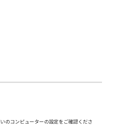
ion of this Agreement, in addition
luding any and all copies thereof.
his Agreement.
, consisting of "commercial
ed in 48 C.F.R. 12.212 (September
), all U.S. Government End Users
/30-2, Shimomaruko 3-chome, Ohta-
of competent jurisdiction, such
the remaining provisions hereof shall
G THE SOFTWARE, YOU
BOUND BY ITS TERMS AND
使いのコンピューターの設定をご確認くださ
TATEMENT OF AGREEMENT
LL PROPOSALS OR PRIOR