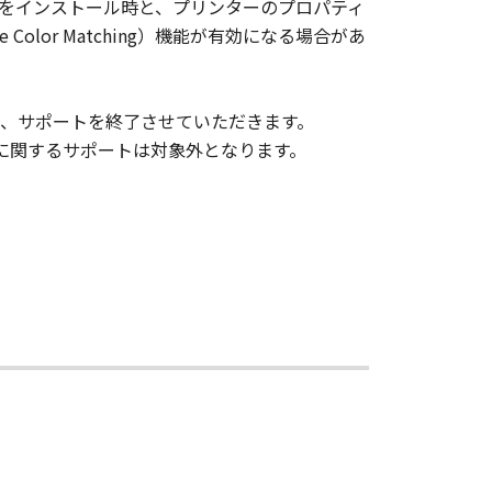
をインストール時と、プリンターのプロパティ
S NOR CANON'S LICENSORS
lor Matching）機能が有効になる場合があ
ENTS OR THAT THE OPERATION
 AFFILIATES, THEIR
よび、サポートを終了させていただきます。
R (INCLUDING WITHOUT
に関するサポートは対象外となります。
INESS INTERRUPTION OR OTHER
, USE THEREOF OR INABILITY TO
DISTRIBUTORS, DEALERS OR
ATES OR LEGAL JURISDICTIONS DO
IAL DAMAGES, OR PERSONAL
IMITATION OR EXCLUSION MAY NOT
 RELEASE CANON, CANON'S
M ANY AND ALL LIABILITY
r acceptance as stated below or
ent by destroying the Software