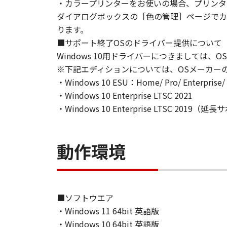
STATE OR JURISDICTION TO JURI
・カラープリンターをお使いの場合、プリンタ
NEITHER CANON, CANON'S SUBSID
ダイアログボックスの［色の管理］ページでカラープ
WARRANT THAT THE FUNCTIONS C
ります。
OF THE SOFTWARE WILL BE UNIN
■サポート終了OSのドライバー提供について
[NO LIABILITY FOR DAMAGES] IN 
Windows 10用ドライバーにつきまして
DISTRIBUTORS DEALERS OR CANO
※下記エディションについては、OSメーカー
LIMITATION, LOSS OF BUSINESS 
・Windows 10 ESU：Home/ Pro/ Enterprise/ Ed
COMPENSATORY, INCIDENTAL OR C
・Windows 10 Enterprise LTSC 2021
USE THE SOFTWARE EVEN IF EITHE
・Windows 10 Enterprise LTSC 2019
CANON'S LICENSORS HAVE BEEN A
NOT ALLOW THE LIMITATION OR E
INJURY OR DEATH RESULTING FRO
動作環境
APPLY TO YOU.
[RELEASE OF LIABILITY] TO THE 
SUBSIDIARIES AND AFFILIATES, T
ARISING FROM OR RELATED TO AL
8. TERM
■ソフトウエア
This Agreement is effective upon y
・Windows 11 64bit 英語版
installing the Software and remain
・Windows 10 64bit 英語版