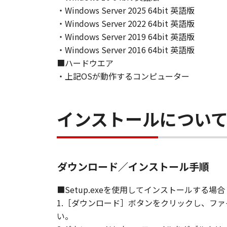
including any and all copies thereof
・Windows Server 2025 64bit 英語版
This Agreement shall also terminate
・Windows Server 2022 64bit 英語版
to Canon enforcing its respective l
・Windows Server 2019 64bit 英語版
Notwithstanding the foregoing, Sect
・Windows Server 2016 64bit 英語版
9. U.S. GOVERNMENT RESTRICTED
■ハードウエア
The Software is a "commercial item,
・上記OSが動作するコンピューター
computer software" and "commercia
1995). Consistent with 48 C.F.R. 12
shall acquire the Software with on
インストールについ
ku, Tokyo 146-8501, Japan.
10. SEVERABILITY
In the event that any section hereof
section shall be null and void with 
remain in full force and effect.
ダウンロード／インストール手順
11. ACKNOWLEDGEMENT
BY CLICKING THE BUTTON INDICA
■Setup.exeを使用してインストールする場合
ACKNOWLEDGE THAT YOU HAVE RE
1.［ダウンロード］ボタンをクリックし、フ
CONDITIONS. YOU ALSO AGREE T
い。
BETWEEN YOU AND CANON CONCER