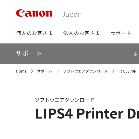
グ
個人のお客さま
法人のお客さま
サポート
ロ
ー
ロ
サポート
バ
よ
ー
ル
カ
ナ
サ
ル
Home
サポート
ソフトウエアダウンロード
iR C587
イ
ビ
ナ
ト
ビ
内
の
現
ソフトウエアダウンロード
在
LIPS4 Printer D
位
置