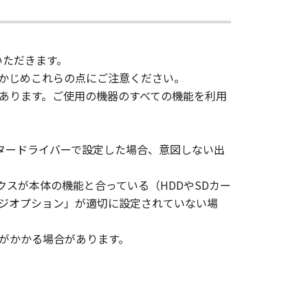
sign, sublicense, sell, rent, lease,
いただきます。
vert to another programming
かじめこれらの点にご注意ください。
shall not have any third party to
あります。ご使用の機器のすべての機能を利用
d in the SOFTWARE, including any
タードライバーで設定した場合、意図しない出
スが本体の機能と合っている（HDDやSDカー
ージオプション」が適切に設定されていない場
ghts in and to the SOFTWARE. Except
nted by Canon to you for any
がかかる場合があります。
ed, and not to export or re-export,