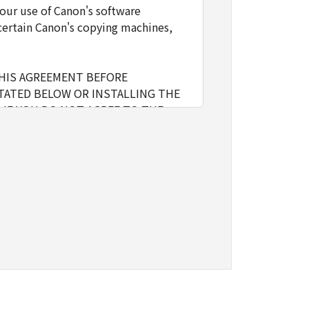
our use of Canon's software
certain Canon's copying machines,
THIS AGREEMENT BEFORE
TATED BELOW OR INSTALLING THE
 IF YOU DO NOT AGREE TO THE
l include storing, loading,
nly on computers directly or via
e the SOFTWARE, provided that you
o restrictions and obligations