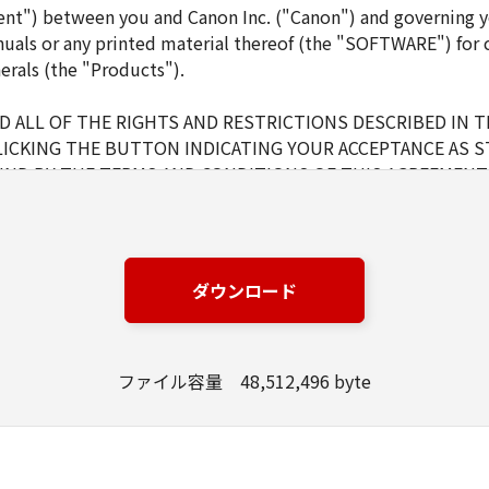
ent") between you and Canon Inc. ("Canon") and governing y
uals or any printed material thereof (the "SOFTWARE") for 
erals (the "Products").
 ALL OF THE RIGHTS AND RESTRICTIONS DESCRIBED IN 
LICKING THE BUTTON INDICATING YOUR ACCEPTANCE AS S
ND BY THE TERMS AND CONDITIONS OF THIS AGREEMENT.
NS OF THIS AGREEMENT, DO NOT USE THE SOFTWARE.
ダウンロード
d and non-exclusive license to use ("use" as used herein shal
 displaying) the SOFTWARE solely for the use with Products o
s (the "Designated Computer").
ファイル容量 48,512,496 byte
er computers connected to your Designated Computer to us
l abide by the terms of this Agreement and shall be subject t
WARE solely for a back-up purpose.