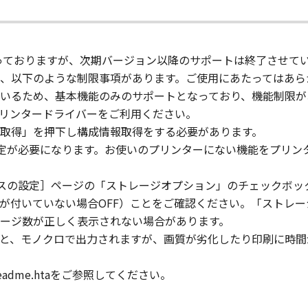
pt as expressly granted or permitted herein, and shall not as
対象となっておりますが、次期バージョン以降のサポートは終了させて
rd party the SOFTWARE. You shall not alter, translate or con
、以下のような制限事項があります。ご使用にあたってはあら
ompile or otherwise reverse engineer the SOFTWARE and you 
いるため、基本機能のみのサポートとなっており、機能制限が
専用プリンタードライバーをご利用ください。
取得」を押下し構成情報取得をする必要があります。
lete any copyright notice of Canon or its licensors containe
設定が必要になります。お使いのプリンターにない機能をプリン
イスの設定］ページの「ストレージオプション」のチェックボック
ードが付いていない場合OFF）ことをご確認ください。「ストレ
ll respects the title, ownership and intellectual property ri
ージ数が正しく表示されない場合があります。
cense or right, express or implied, is hereby conveyed or gra
と、モノクロで出力されますが、画質が劣化したり印刷に時間
ts licensors.
dme.htaをご参照してください。
 laws and restrictions and regulations of the country involv