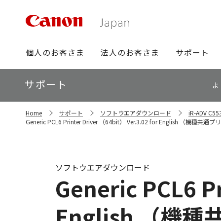
グ
個人のお客さま
法人のお客さま
サポート
ロ
ー
ロ
サポート
バ
よ
ー
ル
カ
ナ
サ
ル
Home
サポート
ソフトウエアダウンロード
iR-ADV 
イ
ビ
ナ
Generic PCL6 Printer Driver （64bit） Ver.3.02 for English 
ト
ビ
内
の
現
在
ソフトウエアダウンロード
位
Generic PCL6 Pr
置
English （