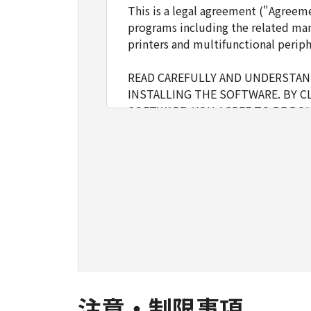
This is a legal agreement ("Agreem
programs including the related man
printers and multifunctional periph
READ CAREFULLY AND UNDERSTAND
INSTALLING THE SOFTWARE. BY C
SOFTWARE, YOU AGREE TO BE BOU
FOLLOWING TERMS AND CONDITIO
1. GRANT OF LICENSE
Canon grants you a personal, limite
installing, accessing, executing or
network connected to the Product
You may allow other users of oth
must assure that all such users shal
borne by you hereunder.
注意・制限事項
You may make one copy of the SOFT