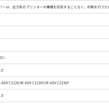
TING YOUR ACCEPTANCE AS STATED BELOW OR INSTALLIN
バーは、出力先のプリンターの機種を区別することなく、印刷を行うた
AD THIS AGREEMENT, UNDERSTOOD IT, AND AGREE TO BE 
HAT THIS AGREEMENT IS THE COMPLETE AND EXCLUSIVE S
NING THE SUBJECT MATTER HEREOF AND SUPERSEDES A
N, AND ANY OTHER COMMUNICATIONS BETWEEN YOU AND 
NDMENT TO THIS AGREEMENT SHALL BE EFFECTIVE UNLES
 CANON.
rning this Agreement, or if you desire to contact Canon for
0Ci
utor/dealer, serving the country where you obtained the Prod
ーズ
R-ADV C2220/iR-ADV C2220F/iR-ADV C2230F
ーズ