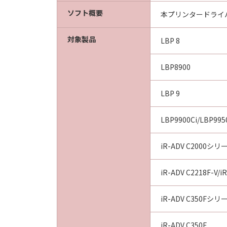
BY CLICKING THE BUTTON INDICA
ソフト概要
本プリンタードライ
ACKNOWLEDGE THAT YOU HAVE RE
CONDITIONS. YOU ALSO AGREE T
対象製品
BETWEEN YOU AND CANON CONCER
LBP 8
AGREEMENTS, VERBAL OR WRITTE
SUBJECT MATTER HEREOF. NO AME
LBP8900
AUTHORISED REPRESENTATIVE OF
LBP 9
Should you have any questions conce
LBP9900Ci/LBP995
Canon's sales subsidiary or distrib
iR-ADV C2000シリ
No.025112
iR-ADV C2218F-V/i
iR-ADV C350Fシリ
iR-ADV C350F