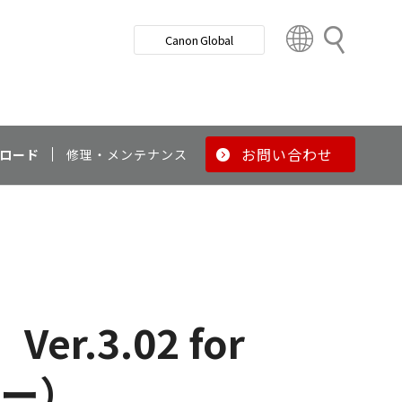
検
Canon Global
索
C
o
u
n
t
r
お問い合わせ
ロード
修理・メンテナンス
y
&
R
e
g
i
o
n
 Ver.3.02 for
バー）