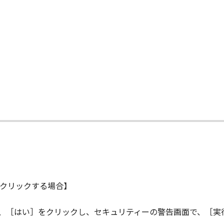
NO EVENT SHALL EITHER CANON, CANON'S SUBSIDIARIES OR
N'S LICENSORS BE LIABLE FOR ANY DAMAGES WHATSOEVE
PROFITS, LOSS OF BUSINESS INFORMATION, LOSS OF BUS
ONSEQUENTIAL DAMAGES) ARISING OUT OF THE SOFTWARE
R CANON, CANON'S SUBSIDIARIES OR AFFILIATES, THEIR 
DVISED OF THE POSSIBILITY OF SUCH DAMAGES. SOME ST
XCLUSION OF LIABILITY FOR INCIDENTAL OR CONSEQUENT
て
M NEGLIGENCE ON THE PART OF THE SELLER, SO THE ABO
FULL EXTENT PERMITTED BY APPLICABLE LAW, YOU HEREBY
HEIR DISTRIBUTORS, DEALERS AND CANON'S LICENSORS FRO
L CLAIMS CONCERNING THE SOFTWARE OR ITS USE.
クリックする場合】
our acceptance hereof by clicking the button indicating you
ら、［はい］をクリックし、セキュリティーの警告画面で、［実
ns in effect until terminated. You may terminate this Agr
.