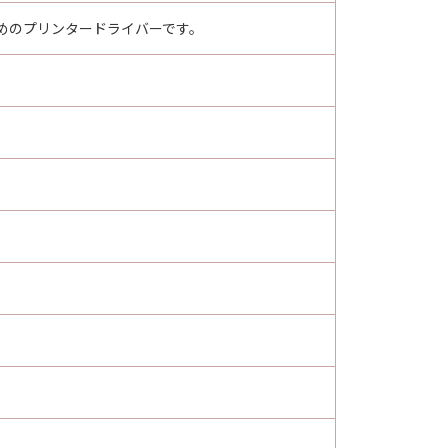
G THE SOFTWARE, YOU
めのプリンタードライバーです。
BOUND BY ITS TERMS AND
TATEMENT OF AGREEMENT
LL PROPOSALS OR PRIOR
CANON RELATING TO THE
S SIGNED BY A DULY
 any reason, please write to
ucts.