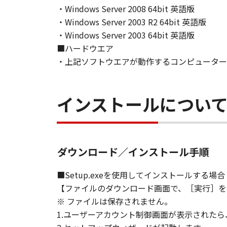
・Windows Server 2008 64bit 英語版
[NO LIABILITY FOR DAMAGES] IN 
・Windows Server 2003 R2 64bit 英語版
DISTRIBUTORS DEALERS OR CANO
・Windows Server 2003 64bit 英語版
LIMITATION, LOSS OF BUSINESS 
■ハードウエア
COMPENSATORY, INCIDENTAL OR C
・上記ソフトウエアが動作するコンピューター
USE THE SOFTWARE EVEN IF EITHE
CANON'S LICENSORS HAVE BEEN A
NOT ALLOW THE LIMITATION OR E
インストールについ
INJURY OR DEATH RESULTING FRO
NOT APPLY TO YOU.
[RELEASE OF LIABILITY] TO THE 
ダウンロード／インストール手順
SUBSIDIARIES AND AFFILIATES, T
ARISING FROM OR RELATED TO AL
■Setup.exeを使用してインストールする場合
【ファイルのダウンロード画面で、［実行］を
8. TERM
※ ファイルは保存されません。
This Agreement is effective upon y
1.ユーザーアカウント制御画面が表示された
installing the SOFTWARE and remai
including any and all copies thereof