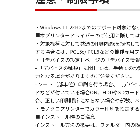
2. RESTRICTIONS
You shall not use the SOFTWARE exce
・Windows 11 23H2まではサポート
loan, convey or transfer to any thi
■本プリンタードライバーのご使用に際しては
language, modify, disassemble, dec
・対象機種に対して共通の印刷機能を提供して
do so.
する場合には、PCL5c/ PCL6などの機種
・［デバイスの設定］ページの「デバイス情報
3. COPYRIGHT NOTICE
You shall not modify, remove or de
- 「デバイスの種類」に関しては、手動での
copy thereof.
力となる場合がありますのご注意ください。
- ソート（部単位）印刷を行う場合、［デバ
4. OWNERSHIP
ドなどが付いている場合ON、HDDやSDカ
Canon and its licensors retain in a
合、正しい印刷順序にならない場合や部数、ペ
as expressly provided herein, no li
・モノクロプリンターでカラー印刷を指定する
intellectual property of Canon and i
■インストール時のご注意
インストール方法の概要は、フォルダー内のRea
5. EXPORT CONTROL
You agree to comply with all export