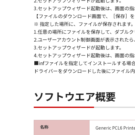
2.セットアップウィザードが起動します。
This Agreement shall also terminate
3.セットアップウィザード起動後は、画面の
to Canon enforcing its respective 
【ファイルのダウンロード画面で、［保存］を
Notwithstanding the foregoing, Sect
※ 指定した場所に、ファイルが保存されます
1.任意の場所にファイルを保存して、ダブルク
9. U.S. GOVERNMENT RESTRICTED
2.ユーザーアカウント制御画面が表示された
A "US Government End User" shall m
3.セットアップウィザードが起動します。
End User, the following shall apply
4.セットアップウィザード起動後は、画面の
1995), consisting of "commercial 
■infファイルを指定してインストールする場
used in 48 C.F.R. 12.212 (September
ドライバーをダウンロードした後にファイル内の
1995), all U.S. Government End Use
Canon Inc./30-2, Shimomaruko 3-c
ソフトウエア概要
10. SEVERABILITY
In the event that any section hereof
section shall be null and void with 
remain in full force and effect.
名称
Generic PCL6 Pr
11. ACKNOWLEDGEMENT