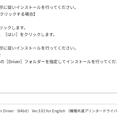
 if you fail to comply with any terms hereof. Upon terminat
指示に従いインストールを行ってください。
legal rights, you must then promptly destroy the SOFTWARE in
クリックする場合】
ions 4, and 7 through 11 shall survive any termination of t
。
リックします。
 RIGHTS NOTICE
ら、［はい］をクリックします。
ean any agency or entity of the government of the United S
: The SOFTWARE is a "commercial item," as that term is defi
指示に従いインストールを行ってください。
computer software" and "commercial computer software doc
合
 1995). Consistent with 48 C.F.R. 12.212 and 48 C.F.R. 227.
［Driver］フォルダーを指定してインストールを行ってくだ
rs shall acquire the SOFTWARE with only those rights set for
home, Ohta-ku, Tokyo 146-8501, Japan.
 is declared or found to be illegal by any court or tribunal 
respect to the jurisdiction of that court or tribunal and all 
inter Driver （64bit） Ver.3.02 for English （機種共通プリンタードラ