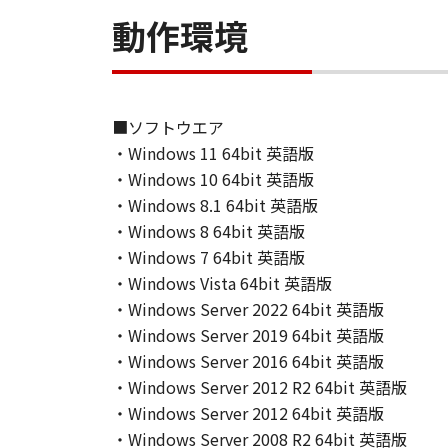
directly or indirectly, the SOFTWARE
動作環境
6. SUPPORT AND UPDATE
NEITHER CANON, CANON'S SUBSID
RESPONSIBLE FOR MAINTAINING O
■ソフトウエア
SUPPORT FOR THE SOFTWARE HE
・Windows 11 64bit 英語版
7. DISCLAIMER OF WARRANTIES AND
・Windows 10 64bit 英語版
[NO WARRANTY] THE SOFTWARE IS
・Windows 8.1 64bit 英語版
INCLUDING, BUT NOT LIMITED TO
・Windows 8 64bit 英語版
THE ENTIRE RISK AS TO THE QUA
・Windows 7 64bit 英語版
DEFECTIVE, YOU ASSUME THE ENTI
・Windows Vista 64bit 英語版
JURISDICTIONS DO NOT ALLOW TH
・Windows Server 2022 64bit 英語版
THIS WARRANTY GIVES YOU SPECI
・Windows Server 2019 64bit 英語版
STATE OR JURISDICTION TO JURI
・Windows Server 2016 64bit 英語版
・Windows Server 2012 R2 64bit 英語版
NEITHER CANON, CANON'S SUBSID
・Windows Server 2012 64bit 英語版
WARRANT THAT THE FUNCTIONS C
・Windows Server 2008 R2 64bit 英語版
OF THE SOFTWARE WILL BE UNIN