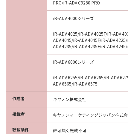
PRO/iR-ADV C9280 PRO
A "US Government End User" shall mean any
agency or entity of the government of the
iR-ADV 4000シリーズ
United States. If you are a US Government
End User, the following shall apply: The
SOFTWARE is a "commercial item," as that
iR-ADV 4025/iR-ADV 4025F/iR-ADV 4035/
ADV 4045/iR-ADV 4045F/iR-ADV 4225/iR-
term is defined at 48 C.F.R. 2.101 (October
ADV 4235/iR-ADV 4235F/iR-ADV 4245/iR
1995), consisting of "commercial computer
software" and "commercial computer
software documentation," as such terms are
iR-ADV 6000シリーズ
used in 48 C.F.R. 12.212 (September 1995).
Consistent with 48 C.F.R. 12.212 and 48 C.F.R.
iR-ADV 6255/iR-ADV 6265/iR-ADV 6275/i
227.7202-1 through 227.7202-4 (June 1995),
ADV 6565/iR-ADV 6575
all U.S. Government End Users shall acquire
the SOFTWARE with only those rights set
作成者
キヤノン株式会社
forth herein. The manufacturer is Canon
Inc./30-2, Shimomaruko 3-chome, Ohta-ku,
掲載者
キヤノンマーケティングジャパン株式会社
Tokyo 146-8501, Japan.
転載条件
許可無く転載不可