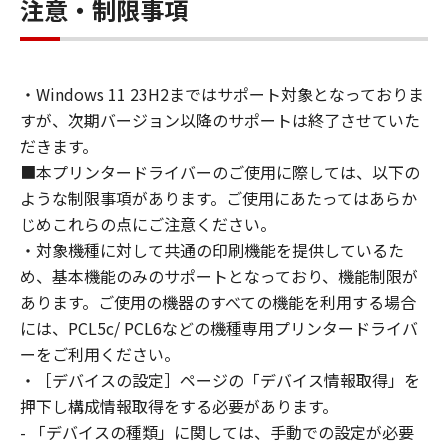
exclusive license to use ("use" as used herein
注意・制限事項
shall include storing, loading, installing,
accessing, executing or displaying) the
SOFTWARE solely for the use with Products
・Windows 11 23H2まではサポート対象となっておりま
only on computers directly or via network
すが、次期バージョン以降のサポートは終了させていた
connected to the Products (the "Designated
Computer").
だきます。
You may allow other users of other
■本プリンタードライバーのご使用に際しては、以下の
computers connected to your Designated
ような制限事項があります。ご使用にあたってはあらか
Computer to use the SOFTWARE, provided
じめこれらの点にご注意ください。
that you must assure that all such users shall
・対象機種に対して共通の印刷機能を提供しているた
abide by the terms of this Agreement and
め、基本機能のみのサポートとなっており、機能制限が
shall be subject to restrictions and
あります。ご使用の機器のすべての機能を利用する場合
obligations borne by you hereunder.
には、PCL5c/ PCL6などの機種専用プリンタードライバ
ーをご利用ください。
You may make one copy of the SOFTWARE
・［デバイスの設定］ページの「デバイス情報取得」を
solely for a back-up purpose.
押下し構成情報取得をする必要があります。
- 「デバイスの種類」に関しては、手動での設定が必要
2. RESTRICTIONS