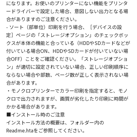
You shall not use the SOFTWARE except as
になります。お使いのプリンターにない機能をプリンタ
expressly granted or permitted herein, and
ードライバーで設定した場合、意図しない出力となる場
shall not assign, sublicense, sell, rent, lease,
合がありますのご注意ください。
loan, convey or transfer to any third party the
- ソート（部単位）印刷を行う場合、［デバイスの設
SOFTWARE. You shall not alter, translate or
定］ページの「ストレージオプション」のチェックボッ
convert to another programming language,
クスが本体の機能と合っている（HDDやSDカードなどが
modify, disassemble, decompile or otherwise
付いている場合ON、HDDやSDカードが付いていない場
reverse engineer the SOFTWARE and you shall
合OFF）ことをご確認ください。「ストレージオプショ
not have any third party to do so.
ン」が適切に設定されていない場合、正しい印刷順序に
ならない場合や部数、ページ数が正しく表示されない場
3. COPYRIGHT NOTICE
合があります。
You shall not modify, remove or delete any
・モノクロプリンターでカラー印刷を指定すると、モノ
copyright notice of Canon or its licensors
contained in the SOFTWARE, including any
クロで出力されますが、画質が劣化したり印刷に時間が
copy thereof.
かかる場合があります。
■インストール時のご注意
4. OWNERSHIP
インストール方法の概要は、フォルダー内の
Canon and its licensors retain in all respects
Readme.htaをご参照してください。
the title, ownership and intellectual property