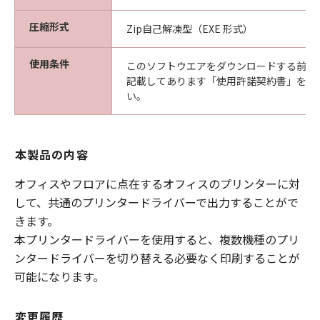
10. SEVERABILITY
In the event that any section hereof is
圧縮形式
Zip自己解凍型（EXE 形式）
declared or found to be illegal by any court or
tribunal of competent jurisdiction, such
使用条件
このソフトウエアをダウンロードする前に
section shall be null and void with respect to
記載してあります「使用許諾契約書」を必
the jurisdiction of that court or tribunal and
い。
all the remaining provisions hereof shall
remain in full force and effect.
本製品の内容
11. ACKNOWLEDGEMENT
BY CLICKING THE BUTTON INDICATING
オフィスやフロアに点在するオフィスのプリンターに対
YOUR ACCEPTANCE AS STATED BELOW OR
して、共通のプリンタードライバーで出力することがで
INSTALLING THE SOFTWARE, YOU
きます。
ACKNOWLEDGE THAT YOU HAVE READ THIS
本プリンタードライバーを使用すると、複数機種のプリ
AGREEMENT, UNDERSTOOD IT, AND AGREE
ンタードライバーを切り替える必要なく印刷することが
TO BE BOUND BY ITS TERMS AND
CONDITIONS. YOU ALSO AGREE THAT THIS
可能になります。
AGREEMENT IS THE COMPLETE AND
EXCLUSIVE STATEMENT OF AGREEMENT
変更履歴