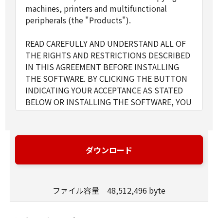
machines, printers and multifunctional
peripherals (the "Products").
READ CAREFULLY AND UNDERSTAND ALL OF
THE RIGHTS AND RESTRICTIONS DESCRIBED
IN THIS AGREEMENT BEFORE INSTALLING
THE SOFTWARE. BY CLICKING THE BUTTON
INDICATING YOUR ACCEPTANCE AS STATED
BELOW OR INSTALLING THE SOFTWARE, YOU
AGREE TO BE BOUND BY THE TERMS AND
CONDITIONS OF THIS AGREEMENT. IF YOU
DO NOT AGREE TO THE FOLLOWING TERMS
AND CONDITIONS OF THIS AGREEMENT, DO
ダウンロード
NOT USE THE SOFTWARE.
ファイル容量 48,512,496 byte
1. GRANT OF LICENSE
Canon grants you a personal, limited and non-