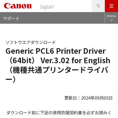
検
このページの本文へ
メ
索
ロ
ニ
menu
サポート
ー
ュ
カ
ー
ル
ナ
ソフトウエアダウンロード
ビ
Generic PCL6 Printer Driver
（64bit） Ver.3.02 for English
（機種共通プリンタードライバ
ー）
更新日：2024年09月05日
ダウンロード前に下記の使用許諾契約書を必ずお読みく