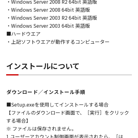
DEALERS NOR CANON'S LICENSORS ARE
・Windows Server 2008 R2 64bit 英語版
RESPONSIBLE FOR MAINTAINING OR
・Windows Server 2008 64bit 英語版
HELPING YOU TO USE THE SOFTWARE, OR
・Windows Server 2003 R2 64bit 英語版
PROVIDING YOU WITH ANY UPDATES, FIXES
・Windows Server 2003 64bit 英語版
OR SUPPORT FOR THE SOFTWARE
■ハードウエア
HEREUNDER.
・上記ソフトウエアが動作するコンピューター
7. DISCLAIMER OF WARRANTIES AND
LIABILITY
インストールについて
[NO WARRANTY] THE SOFTWARE IS
PROVIDED "AS IS" WITHOUT WARRANTY OF
ANY KIND, EITHER EXPRESSED OR IMPLIED,
INCLUDING, BUT NOT LIMITED TO THE
ダウンロード／インストール手順
IMPLIED WARRANTIES OF MERCHANTABILITY
AND FITNESS FOR A PARTICULAR PURPOSE.
■Setup.exeを使用してインストールする場合
THE ENTIRE RISK AS TO THE QUALITY AND
【ファイルのダウンロード画面で、［実行］をクリック
PERFORMANCE OF THE SOFTWARE IS WITH
する場合】
YOU. SHOULD THE SOFTWARE PROVE
※ ファイルは保存されません。
DEFECTIVE, YOU ASSUME THE ENTIRE COST
1.ユーザーアカウント制御画面が表示されたら、［は