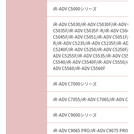
This Agreement is effective upon your
iR-ADV C5000シリーズ
acceptance hereof by clicking the button
indicating your acceptance as stated below or
installing the SOFTWARE and remains in
iR-ADV C5030/iR-ADV C5030F/iR-ADV C5
C5035F/iR-ADV C5035F-R/iR-ADV C5045/
effect until terminated. You may terminate
C5045F/iR-ADV C5051/iR-ADV C5051F/iR
this Agreement by destroying the SOFTWARE
R/iR-ADV C5235/iR-ADV C5235F/iR-ADV 
including any and all copies thereof.
C5240F/iR-ADV C5250/iR-ADV C5250F/iR
This Agreement shall also terminate if you fail
ADV C5255F/iR-ADV C5535/iR-ADV C5535
to comply with any terms hereof. Upon
C5540/iR-ADV C5540F/iR-ADV C5550/iR-
termination of this Agreement, in addition to
ADV C5560/iR-ADV C5560F
Canon enforcing its respective legal rights,
you must then promptly destroy the
iR-ADV C7000シリーズ
SOFTWARE including any and all copies
thereof. Notwithstanding the foregoing,
iR-ADV C7055/iR-ADV C7065/iR-ADV C72
Sections 4, and 7 through 11 shall survive any
termination of this Agreement.
iR-ADV C9000シリーズ
9. U.S. GOVERNMENT RESTRICTED RIGHTS
iR-ADV C9065 PRO/iR-ADV C9075 PRO/i
NOTICE