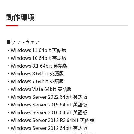
rights in and to the SOFTWARE. Except as
expressly provided herein, no license or right,
動作環境
express or implied, is hereby conveyed or
granted by Canon to you for any intellectual
property of Canon and its licensors.
■ソフトウエア
5. EXPORT CONTROL
・Windows 11 64bit 英語版
You agree to comply with all export laws and
・Windows 10 64bit 英語版
restrictions and regulations of the country
・Windows 8.1 64bit 英語版
involved, and not to export or re-export,
・Windows 8 64bit 英語版
directly or indirectly, the SOFTWARE in
・Windows 7 64bit 英語版
violation of any such laws, restrictions and
・Windows Vista 64bit 英語版
regulations, or without all necessary
・Windows Server 2022 64bit 英語版
approvals.
・Windows Server 2019 64bit 英語版
・Windows Server 2016 64bit 英語版
6. SUPPORT AND UPDATE
・Windows Server 2012 R2 64bit 英語版
NEITHER CANON, CANON'S SUBSIDIARIES OR
AFFILIATES, THEIR DISTRIBUTORS, OR
・Windows Server 2012 64bit 英語版