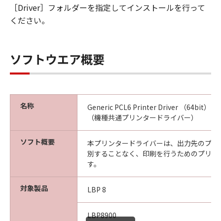
［Driver］フォルダーを指定してインストールを行って
ください。
[NO LIABILITY FOR DAMAGES] IN NO EVENT
SHALL EITHER CANON, CANON'S
SUBSIDIARIES OR AFFILIATES, THEIR
DISTRIBUTORS DEALERS OR CANON'S
ソフトウエア概要
LICENSORS BE LIABLE FOR ANY DAMAGES
WHATSOEVER (INCLUDING WITHOUT
LIMITATION, LOSS OF BUSINESS PROFITS,
LOSS OF BUSINESS INFORMATION, LOSS OF
名称
Generic PCL6 Printer Driver （64bit） Ver
BUSINESS INTERRUPTION OR OTHER
（機種共通プリンタードライバー）
COMPENSATORY, INCIDENTAL OR
CONSEQUENTIAL DAMAGES) ARISING OUT OF
ソフト概要
本プリンタードライバーは、出力先のプリ
THE SOFTWARE, USE THEREOF OR INABILITY
別することなく、印刷を行うためのプリン
TO USE THE SOFTWARE EVEN IF EITHER
す。
CANON, CANON'S SUBSIDIARIES OR
AFFILIATES, THEIR DISTRIBUTORS, DEALERS
対象製品
LBP 8
OR CANON'S LICENSORS HAVE BEEN ADVISED
OF THE POSSIBILITY OF SUCH DAMAGES.
LBP8900