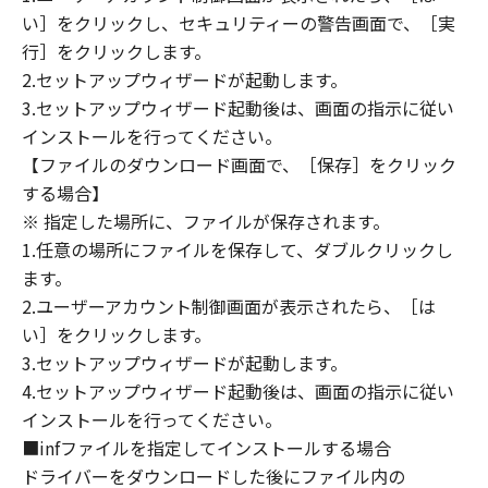
OF ALL NECESSARY SERVICING, REPAIR OR
い］をクリックし、セキュリティーの警告画面で、［実
CORRECTION. SOME STATES OR LEGAL
行］をクリックします。
JURISDICTIONS DO NOT ALLOW THE
2.セットアップウィザードが起動します。
EXCLUSION OF IMPLIED WARRANTIES, SO
3.セットアップウィザード起動後は、画面の指示に従い
THE ABOVE EXCLUSION MAY NOT APPLY TO
インストールを行ってください。
YOU.
【ファイルのダウンロード画面で、［保存］をクリック
THIS WARRANTY GIVES YOU SPECIFIC LEGAL
する場合】
RIGHTS AND YOU MAY ALSO HAVE OTHER
RIGHTS WHICH VARY FROM STATE TO STATE
※ 指定した場所に、ファイルが保存されます。
OR JURISDICTION TO JURISDICTION.
1.任意の場所にファイルを保存して、ダブルクリックし
ます。
NEITHER CANON, CANON'S SUBSIDIARIES OR
2.ユーザーアカウント制御画面が表示されたら、［は
AFFILIATES, THEIR DISTRIBUTORS, OR
い］をクリックします。
DEALERS NOR CANON'S LICENSORS
3.セットアップウィザードが起動します。
WARRANT THAT THE FUNCTIONS
4.セットアップウィザード起動後は、画面の指示に従い
CONTAINED IN THE SOFTWARE WILL MEET
インストールを行ってください。
YOUR REQUIREMENTS OR THAT THE
■infファイルを指定してインストールする場合
OPERATION OF THE SOFTWARE WILL BE
ドライバーをダウンロードした後にファイル内の
UNINTERRUPTED OR ERROR FREE.