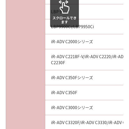
SOME STATES OR LEGAL JURISDICTIONS DO
NOT ALLOW THE LIMITATION OR EXCLUSION
LBP 9
OF LIABILITY FOR INCIDENTAL OR
スクロールでき
CONSEQUENTIAL DAMAGES, OR PERSONAL
ます
LBP9900Ci/LBP9950Ci
INJURY OR DEATH RESULTING FROM
NEGLIGENCE ON THE PART OF THE SELLER,
SO THE ABOVE LIMITATION OR EXCLUSION
iR-ADV C2000シリーズ
MAY NOT APPLY TO YOU.
iR-ADV C2218F-V/iR-ADV C2220/iR-ADV 
[RELEASE OF LIABILITY] TO THE FULL
C2230F
EXTENT PERMITTED BY APPLICABLE LAW,
YOU HEREBY RELEASE CANON, CANON'S
iR-ADV C350Fシリーズ
SUBSIDIARIES AND AFFILIATES, THEIR
DISTRIBUTORS, DEALERS AND CANON'S
iR-ADV C350F
LICENSORS FROM ANY AND ALL LIABILITY
ARISING FROM OR RELATED TO ALL CLAIMS
iR-ADV C3000シリーズ
CONCERNING THE SOFTWARE OR ITS USE.
iR-ADV C3320F/iR-ADV C3330/iR-ADV C3
8. TERM