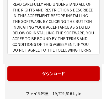
READ CAREFULLY AND UNDERSTAND ALL OF
THE RIGHTS AND RESTRICTIONS DESCRIBED
IN THIS AGREEMENT BEFORE INSTALLING
THE SOFTWARE. BY CLICKING THE BUTTON
INDICATING YOUR ACCEPTANCE AS STATED
BELOW OR INSTALLING THE SOFTWARE, YOU
AGREE TO BE BOUND BY THE TERMS AND
CONDITIONS OF THIS AGREEMENT. IF YOU
DO NOT AGREE TO THE FOLLOWING TERMS
AND CONDITIONS OF THIS AGREEMENT, DO
NOT USE THE SOFTWARE.
1. GRANT OF LICENSE
Canon grants you a personal, limited and non-
ダウンロード
exclusive license to use ("use" as used herein
shall include storing, loading, installing,
accessing, executing or displaying) the
ファイル容量 19,729,616 byte
SOFTWARE solely for the use with Products
only on computers directly or via network