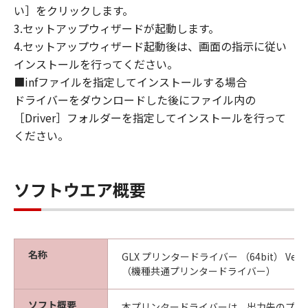
い］をクリックします。
CANON, CANON'S SUBSIDIARIES OR
3.セットアップウィザードが起動します。
AFFILIATES, THEIR DISTRIBUTORS, DEALERS
OR CANON'S LICENSORS HAVE BEEN ADVISED
4.セットアップウィザード起動後は、画面の指示に従い
OF THE POSSIBILITY OF SUCH DAMAGES.
インストールを行ってください。
SOME STATES OR LEGAL JURISDICTIONS DO
■infファイルを指定してインストールする場合
NOT ALLOW THE LIMITATION OR EXCLUSION
ドライバーをダウンロードした後にファイル内の
OF LIABILITY FOR INCIDENTAL OR
［Driver］フォルダーを指定してインストールを行って
CONSEQUENTIAL DAMAGES, OR PERSONAL
ください。
INJURY OR DEATH RESULTING FROM
NEGLIGENCE ON THE PART OF THE SELLER,
SO THE ABOVE LIMITATION OR EXCLUSION
ソフトウエア概要
MAY NOT APPLY TO YOU.
[RELEASE OF LIABILITY] TO THE FULL
EXTENT PERMITTED BY APPLICABLE LAW,
YOU HEREBY RELEASE CANON, CANON'S
名称
GLX プリンタードライバー （64bit） Ver.2.15
SUBSIDIARIES AND AFFILIATES, THEIR
（機種共通プリンタードライバー）
DISTRIBUTORS, DEALERS AND CANON'S
LICENSORS FROM ANY AND ALL LIABILITY
ソフト概要
本プリンタードライバーは、出力先のプリ