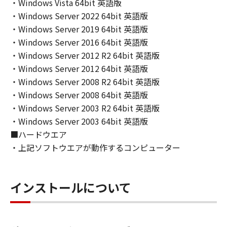
INCLUDING, BUT NOT LIMITED TO THE
・Windows Vista 64bit 英語版
IMPLIED WARRANTIES OF MERCHANTABILITY
・Windows Server 2022 64bit 英語版
AND FITNESS FOR A PARTICULAR PURPOSE.
・Windows Server 2019 64bit 英語版
THE ENTIRE RISK AS TO THE QUALITY AND
・Windows Server 2016 64bit 英語版
PERFORMANCE OF THE SOFTWARE IS WITH
・Windows Server 2012 R2 64bit 英語版
YOU. SHOULD THE SOFTWARE PROVE
・Windows Server 2012 64bit 英語版
DEFECTIVE, YOU ASSUME THE ENTIRE COST
・Windows Server 2008 R2 64bit 英語版
OF ALL NECESSARY SERVICING, REPAIR OR
・Windows Server 2008 64bit 英語版
CORRECTION. SOME STATES OR LEGAL
・Windows Server 2003 R2 64bit 英語版
JURISDICTIONS DO NOT ALLOW THE
・Windows Server 2003 64bit 英語版
EXCLUSION OF IMPLIED WARRANTIES, SO
■ハードウエア
THE ABOVE EXCLUSION MAY NOT APPLY TO
YOU.
・上記ソフトウエアが動作するコンピューター
THIS WARRANTY GIVES YOU SPECIFIC LEGAL
RIGHTS AND YOU MAY ALSO HAVE OTHER
RIGHTS WHICH VARY FROM STATE TO STATE
インストールについて
OR JURISDICTION TO JURISDICTION.
NEITHER CANON, CANON'S SUBSIDIARIES OR
AFFILIATES, THEIR DISTRIBUTORS, OR