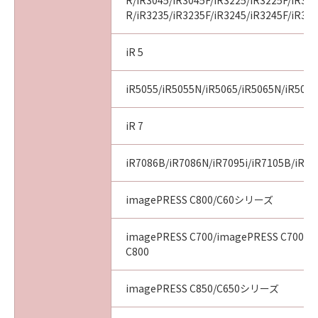
R/iR3045/iR3045F/iR3225/iR3225F/iR32
R/iR3235/iR3235F/iR3245/iR3245F/iR32
iR 5
iR5055/iR5055N/iR5065/iR5065N/iR507
iR 7
iR7086B/iR7086N/iR7095i/iR7105B/iR71
imagePRESS C800/C60シリーズ
imagePRESS C700/imagePRESS C700L/
C800
imagePRESS C850/C650シリーズ