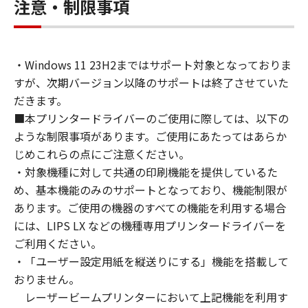
connected to the Products (the "Designated
注意・制限事項
Computer").
You may allow other users of other
computers connected to your Designated
・Windows 11 23H2まではサポート対象となっておりま
Computer to use the SOFTWARE, provided
すが、次期バージョン以降のサポートは終了させていた
that you must assure that all such users shall
abide by the terms of this Agreement and
だきます。
shall be subject to restrictions and
■本プリンタードライバーのご使用に際しては、以下の
obligations borne by you hereunder.
ような制限事項があります。ご使用にあたってはあらか
You may make one copy of the SOFTWARE
じめこれらの点にご注意ください。
solely for a back-up purpose.
・対象機種に対して共通の印刷機能を提供しているた
2. RESTRICTIONS
め、基本機能のみのサポートとなっており、機能制限が
You shall not use the SOFTWARE except as
あります。ご使用の機器のすべての機能を利用する場合
expressly granted or permitted herein, and
には、LIPS LX などの機種専用プリンタードライバーを
shall not assign, sublicense, sell, rent, lease,
ご利用ください。
loan, convey or transfer to any third party the
・「ユーザー設定用紙を縦送りにする」機能を搭載して
SOFTWARE. You shall not alter, translate or
おりません。
convert to another programming language,
レーザービームプリンターにおいて上記機能を利用す
modify, disassemble, decompile or otherwise