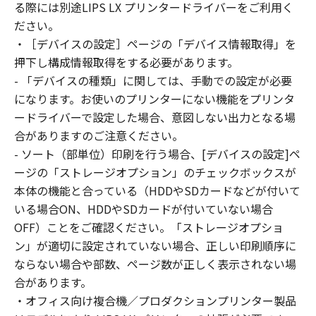
reverse engineer the SOFTWARE and you shall
る際には別途LIPS LX プリンタードライバーをご利用く
not have any third party to do so.
ださい。
3. COPYRIGHT NOTICE
・［デバイスの設定］ページの「デバイス情報取得」を
You shall not modify, remove or delete any
押下し構成情報取得をする必要があります。
copyright notice of Canon or its licensors
- 「デバイスの種類」に関しては、手動での設定が必要
contained in the SOFTWARE, including any
になります。お使いのプリンターにない機能をプリンタ
copy thereof.
ードライバーで設定した場合、意図しない出力となる場
4. OWNERSHIP
合がありますのご注意ください。
Canon and its licensors retain in all respects
- ソート（部単位）印刷を行う場合、[デバイスの設定]ペ
the title, ownership and intellectual property
ージの「ストレージオプション」のチェックボックスが
rights in and to the SOFTWARE. Except as
本体の機能と合っている（HDDやSDカードなどが付いて
expressly provided herein, no license or right,
いる場合ON、HDDやSDカードが付いていない場合
express or implied, is hereby conveyed or
granted by Canon to you for any intellectual
OFF）ことをご確認ください。「ストレージオプショ
property of Canon and its licensors.
ン」が適切に設定されていない場合、正しい印刷順序に
5. EXPORT CONTROL
ならない場合や部数、ページ数が正しく表示されない場
You agree to comply with all export laws and
合があります。
restrictions and regulations of the country
・オフィス向け複合機／プロダクションプリンター製品
involved, and not to export or re-export,