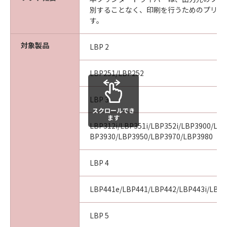
ARISING FROM OR RELATED TO ALL CLAIMS
別することなく、印刷を行うためのプリン
CONCERNING THE SOFTWARE OR ITS USE.
す。
8. TERM
This Agreement is effective upon your
対象製品
LBP 2
acceptance hereof by clicking the button
indicating your acceptance as stated below or
installing the SOFTWARE and remains in
LBP251/LBP252
effect until terminated. You may terminate
this Agreement by destroying the SOFTWARE
LBP 3
including any and all copies thereof.
スクロールでき
ます
This Agreement shall also terminate if you fail
LBP312i/LBP351i/LBP352i/LBP3900/LB
to comply with any terms hereof. Upon
BP3930/LBP3950/LBP3970/LBP3980
termination of this Agreement, in addition to
Canon enforcing its respective legal rights,
LBP 4
you must then promptly destroy the
SOFTWARE including any and all copies
LBP441e/LBP441/LBP442/LBP443i/LBP
thereof. Notwithstanding the foregoing,
Sections 4, and 7 through 11 shall survive any
LBP 5
termination of this Agreement.