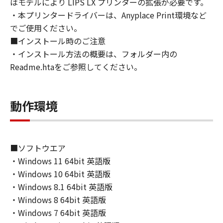
はモデルにより LIPS LX プリンターの拡張が必要です。
directly or indirectly, the SOFTWARE in
・本プリンタードライバーは、Anyplace Print環境など
violation of any such laws, restrictions and
でご使用ください。
regulations, or without all necessary
■インストール時のご注意
approvals.
・インストール方法の概要は、フォルダー内の
6. SUPPORT AND UPDATE
Readme.htaをご参照してください。
NEITHER CANON, CANON'S SUBSIDIARIES OR
AFFILIATES, THEIR DISTRIBUTORS, OR
DEALERS NOR CANON'S LICENSORS ARE
動作環境
RESPONSIBLE FOR MAINTAINING OR
HELPING YOU TO USE THE SOFTWARE, OR
PROVIDING YOU WITH ANY UPDATES, FIXES
OR SUPPORT FOR THE SOFTWARE
■ソフトウエア
HEREUNDER.
・Windows 11 64bit 英語版
7. DISCLAIMER OF WARRANTIES AND
・Windows 10 64bit 英語版
LIABILITY
・Windows 8.1 64bit 英語版
[NO WARRANTY] THE SOFTWARE IS
・Windows 8 64bit 英語版
PROVIDED "AS IS" WITHOUT WARRANTY OF
ANY KIND, EITHER EXPRESSED OR IMPLIED,
・Windows 7 64bit 英語版