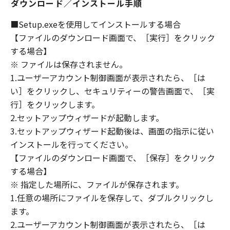
ダウンロード／インストール手順
DEALERS NOR CANON'S LICENSORS
WARRANT THAT THE FUNCTIONS
■Setup.exeを使用してインストールする場合
CONTAINED IN THE SOFTWARE WILL MEET
【ファイルのダウンロード画面で、［実行］をクリック
YOUR REQUIREMENTS OR THAT THE
する場合】
OPERATION OF THE SOFTWARE WILL BE
※ ファイルは保存されません。
UNINTERRUPTED OR ERROR FREE.
1.ユーザーアカウント制御画面が表示されたら、［は
[NO LIABILITY FOR DAMAGES] IN NO EVENT
い］をクリックし、セキュリティーの警告画面で、［実
SHALL EITHER CANON, CANON'S
SUBSIDIARIES OR AFFILIATES, THEIR
行］をクリックします。
DISTRIBUTORS DEALERS OR CANON'S
2.セットアップウィザードが起動します。
LICENSORS BE LIABLE FOR ANY DAMAGES
3.セットアップウィザード起動後は、画面の指示に従い
WHATSOEVER (INCLUDING WITHOUT
インストールを行ってください。
LIMITATION, LOSS OF BUSINESS PROFITS,
【ファイルのダウンロード画面で、［保存］をクリック
LOSS OF BUSINESS INFORMATION, LOSS OF
する場合】
BUSINESS INTERRUPTION OR OTHER
※ 指定した場所に、ファイルが保存されます。
COMPENSATORY, INCIDENTAL OR
1.任意の場所にファイルを保存して、ダブルクリックし
CONSEQUENTIAL DAMAGES) ARISING OUT OF
ます。
THE SOFTWARE, USE THEREOF OR INABILITY
2.ユーザーアカウント制御画面が表示されたら、［は
TO USE THE SOFTWARE EVEN IF EITHER