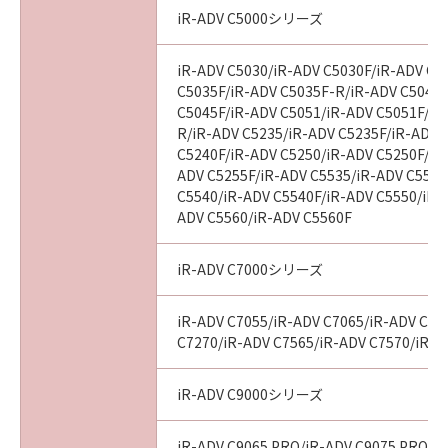
BETWEEN YOU AND CANON CONCERNING
iR-ADV C5000シリーズ
THE SUBJECT MATTER HEREOF AND
SUPERSEDES ALL PROPOSALS OR PRIOR
iR-ADV C5030/iR-ADV C5030F/iR-ADV C5
AGREEMENTS, VERBAL OR WRITTEN, AND
C5035F/iR-ADV C5035F-R/iR-ADV C5045/
ANY OTHER COMMUNICATIONS BETWEEN
C5045F/iR-ADV C5051/iR-ADV C5051F/iR
YOU AND CANON RELATING TO THE
R/iR-ADV C5235/iR-ADV C5235F/iR-ADV 
SUBJECT MATTER HEREOF. NO AMENDMENT
C5240F/iR-ADV C5250/iR-ADV C5250F/iR
TO THIS AGREEMENT SHALL BE EFFECTIVE
ADV C5255F/iR-ADV C5535/iR-ADV C5535
UNLESS SIGNED BY A DULY AUTHORISED
C5540/iR-ADV C5540F/iR-ADV C5550/iR-
REPRESENTATIVE OF CANON.
ADV C5560/iR-ADV C5560F
Should you have any questions concerning
this Agreement, or if you desire to contact
iR-ADV C7000シリーズ
Canon for any reason, please write to Canon's
sales subsidiary or distributor/dealer, serving
iR-ADV C7055/iR-ADV C7065/iR-ADV C72
the country where you obtained the
C7270/iR-ADV C7565/iR-ADV C7570/iR-A
Products.
iR-ADV C9000シリーズ
No.026799
iR-ADV C9065 PRO/iR-ADV C9075 PRO/i