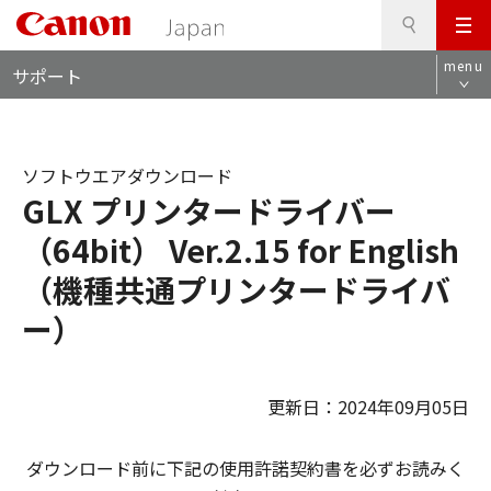
検
このページの本文へ
メ
索
ロ
ニ
menu
サポート
ー
ュ
カ
ー
ル
ナ
ソフトウエアダウンロード
ビ
GLX プリンタードライバー
（64bit） Ver.2.15 for English
（機種共通プリンタードライバ
ー）
更新日：2024年09月05日
ダウンロード前に下記の使用許諾契約書を必ずお読みく