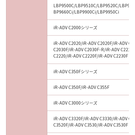
10. SEVERABILITY
LBP9500C/LBP9510C/LBP9520C/LBP960
In the event that any section hereof is
BP9660Ci/LBP9900Ci/LBP9950Ci
declared or found to be illegal by any court or
tribunal of competent jurisdiction, such
iR-ADV C2000シリーズ
section shall be null and void with respect to
the jurisdiction of that court or tribunal and
iR-ADV C2020/iR-ADV C2020F/iR-ADV C2
all the remaining provisions hereof shall
C2030F/iR-ADV C2030F-R/iR-ADV C2218F
remain in full force and effect.
C2220/iR-ADV C2220F/iR-ADV C2230F
11. ACKNOWLEDGEMENT
BY CLICKING THE BUTTON INDICATING
iR-ADV C350Fシリーズ
YOUR ACCEPTANCE AS STATED BELOW OR
INSTALLING THE SOFTWARE, YOU
iR-ADV C350F/iR-ADV C355F
ACKNOWLEDGE THAT YOU HAVE READ THIS
AGREEMENT, UNDERSTOOD IT, AND AGREE
iR-ADV C3000シリーズ
TO BE BOUND BY ITS TERMS AND
CONDITIONS. YOU ALSO AGREE THAT THIS
iR-ADV C3320F/iR-ADV C3330/iR-ADV C3
AGREEMENT IS THE COMPLETE AND
C3520F/iR-ADV C3530/iR-ADV C3530F
EXCLUSIVE STATEMENT OF AGREEMENT