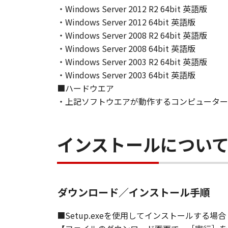
This Agreement is effective upon y
・Windows Server 2012 R2 64bit 英語版
installing the SOFTWARE and remai
・Windows Server 2012 64bit 英語版
including any and all copies thereof
・Windows Server 2008 R2 64bit 英語版
This Agreement shall also terminate
・Windows Server 2008 64bit 英語版
to Canon enforcing its respective 
・Windows Server 2003 R2 64bit 英語版
Notwithstanding the foregoing, Sect
・Windows Server 2003 64bit 英語版
9. U.S. GOVERNMENT RESTRICTED
■ハードウエア
A "US Government End User" shall m
・上記ソフトウエアが動作するコンピューター
End User, the following shall apply
1995), consisting of "commercial 
used in 48 C.F.R. 12.212 (September
インストールについ
1995), all U.S. Government End Use
Canon Inc./30-2, Shimomaruko 3-c
10. SEVERABILITY
In the event that any section hereof
ダウンロード／インストール手順
section shall be null and void with 
remain in full force and effect.
■Setup.exeを使用してインストールする場合
11. ACKNOWLEDGEMENT
BY CLICKING THE BUTTON INDICA