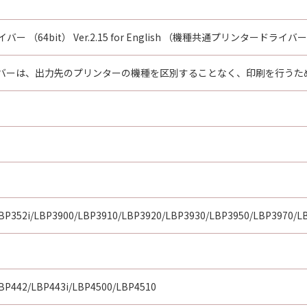
ー （64bit） Ver.2.15 for English （機種共通プリンタードライバ
バーは、出力先のプリンターの機種を区別することなく、印刷を行うた
LBP352i/LBP3900/LBP3910/LBP3920/LBP3930/LBP3950/LBP3970/L
BP442/LBP443i/LBP4500/LBP4510