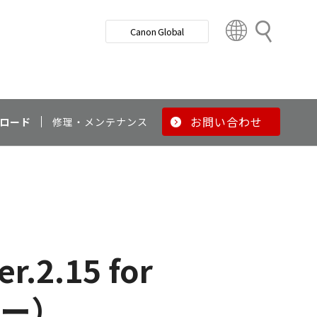
検
Canon Global
索
C
o
u
n
t
r
お問い合わせ
ロード
修理・メンテナンス
y
&
R
e
g
i
o
n
2.15 for
バー）