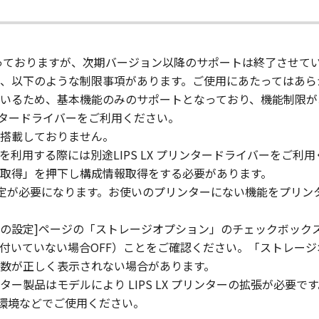
lete any copyright notice of Canon or its licensors containe
対象となっておりますが、次期バージョン以降のサポートは終了させて
ll respects the title, ownership and intellectual property ri
、以下のような制限事項があります。ご使用にあたってはあら
cense or right, express or implied, is hereby conveyed or gra
いるため、基本機能のみのサポートとなっており、機能制限が
ts licensors.
リンタードライバーをご利用ください。
搭載しておりません。
 laws and restrictions and regulations of the country involv
 in violation of any such laws, restrictions and regulations,
用する際には別途LIPS LX プリンタードライバーをご利用
取得」を押下し構成情報取得をする必要があります。
IARIES OR AFFILIATES, THEIR DISTRIBUTORS, OR DEALER
設定が必要になります。お使いのプリンターにない機能をプリン
R HELPING YOU TO USE THE SOFTWARE, OR PROVIDING YO
REUNDER.
スの設定]ページの「ストレージオプション」のチェックボック
 LIABILITY
ドが付いていない場合OFF）ことをご確認ください。「ストレー
 PROVIDED "AS IS" WITHOUT WARRANTY OF ANY KIND, EIT
数が正しく表示されない場合があります。
 THE IMPLIED WARRANTIES OF MERCHANTABILITY AND FIT
製品はモデルにより LIPS LX プリンターの拡張が必要です
LITY AND PERFORMANCE OF THE SOFTWARE IS WITH YOU.
int環境などでご使用ください。
RE COST OF ALL NECESSARY SERVICING, REPAIR OR CORRE