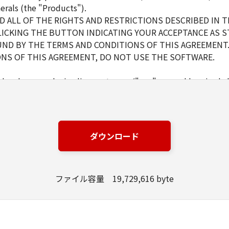
erals (the "Products").
 ALL OF THE RIGHTS AND RESTRICTIONS DESCRIBED IN 
LICKING THE BUTTON INDICATING YOUR ACCEPTANCE AS S
ND BY THE TERMS AND CONDITIONS OF THIS AGREEMENT.
NS OF THIS AGREEMENT, DO NOT USE THE SOFTWARE.
d and non-exclusive license to use ("use" as used herein shal
 displaying) the SOFTWARE solely for the use with Products o
s (the "Designated Computer").
er computers connected to your Designated Computer to us
l abide by the terms of this Agreement and shall be subject t
ダウンロード
WARE solely for a back-up purpose.
ファイル容量 19,729,616 byte
pt as expressly granted or permitted herein, and shall not as
rd party the SOFTWARE. You shall not alter, translate or con
ompile or otherwise reverse engineer the SOFTWARE and you 