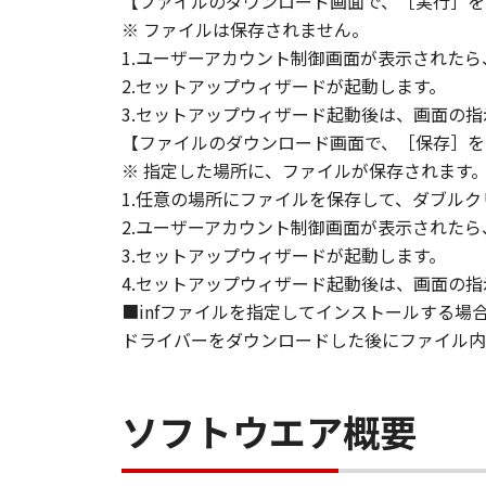
【ファイルのダウンロード画面で、［実行］を
ACKNOWLEDGE THAT YOU HAVE RE
※ ファイルは保存されません。
CONDITIONS. YOU ALSO AGREE T
1.ユーザーアカウント制御画面が表示された
BETWEEN YOU AND CANON CONCER
2.セットアップウィザードが起動します。
AGREEMENTS, VERBAL OR WRITTE
3.セットアップウィザード起動後は、画面の
SUBJECT MATTER HEREOF. NO AME
【ファイルのダウンロード画面で、［保存］を
AUTHORISED REPRESENTATIVE OF
※ 指定した場所に、ファイルが保存されます
Should you have any questions conce
1.任意の場所にファイルを保存して、ダブルク
Canon's sales subsidiary or distrib
2.ユーザーアカウント制御画面が表示された
3.セットアップウィザードが起動します。
No.026799
4.セットアップウィザード起動後は、画面の
■infファイルを指定してインストールする場
ドライバーをダウンロードした後にファイル内の
ソフトウエア概要