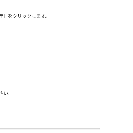
BOUND BY ITS TERMS AND
TATEMENT OF AGREEMENT
行］をクリックします。
LL PROPOSALS OR PRIOR
CANON RELATING TO THE
S SIGNED BY A DULY
 any reason, please write to
ucts.
さい。