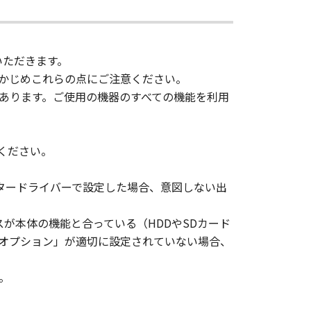
d in the SOFTWARE, including any
いただきます。
ghts in and to the SOFTWARE. Except
かじめこれらの点にご注意ください。
nted by Canon to you for any
あります。ご使用の機器のすべての機能を利用
ed, and not to export or re-export,
 or without all necessary approvals.
ください。
S NOR CANON'S LICENSORS ARE
タードライバーで設定した場合、意図しない出
U WITH ANY UPDATES, FIXES OR
スが本体の機能と合っている（HDDやSDカード
ジオプション」が適切に設定されていない場合、
HER EXPRESSED OR IMPLIED,
NESS FOR A PARTICULAR PURPOSE.
。
 SHOULD THE SOFTWARE PROVE
CTION. SOME STATES OR LEGAL