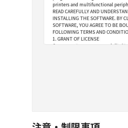
printers and multifunctional periph
READ CAREFULLY AND UNDERSTAND
INSTALLING THE SOFTWARE. BY C
SOFTWARE, YOU AGREE TO BE BOU
FOLLOWING TERMS AND CONDITIO
1. GRANT OF LICENSE
Canon grants you a personal, limite
installing, accessing, executing or
network connected to the Product
You may allow other users of oth
must assure that all such users shal
borne by you hereunder.
You may make one copy of the SOFT
2. RESTRICTIONS
You shall not use the SOFTWARE exce
loan, convey or transfer to any thi
language, modify, disassemble, dec
do so.
注意・制限事項
3. COPYRIGHT NOTICE