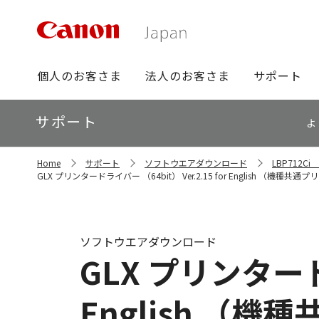
グ
個人のお客さま
法人のお客さま
サポート
ロ
ー
ロ
サポート
バ
よ
ー
ル
カ
ナ
サ
ル
Home
サポート
ソフトウエアダウンロード
LBP712
イ
ビ
ナ
GLX プリンタードライバー （64bit） Ver.2.15 for English （機種
ト
ビ
内
の
現
在
ソフトウエアダウンロード
位
GLX プリンタードラ
置
English （