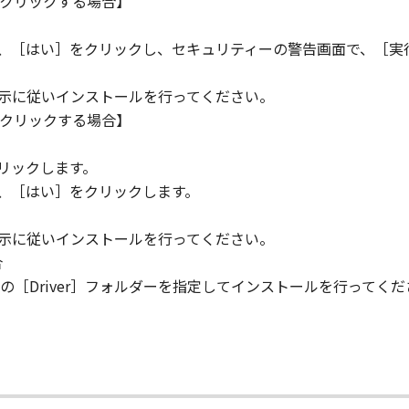
クリックする場合】
AD THIS AGREEMENT, UNDERSTOOD IT, AND AGREE TO BE 
HAT THIS AGREEMENT IS THE COMPLETE AND EXCLUSIVE S
ら、［はい］をクリックし、セキュリティーの警告画面で、［実
NING THE SUBJECT MATTER HEREOF AND SUPERSEDES A
N, AND ANY OTHER COMMUNICATIONS BETWEEN YOU AND 
指示に従いインストールを行ってください。
NDMENT TO THIS AGREEMENT SHALL BE EFFECTIVE UNLES
クリックする場合】
 CANON.
。
rning this Agreement, or if you desire to contact Canon for
リックします。
utor/dealer, serving the country where you obtained the Prod
ら、［はい］をクリックします。
指示に従いインストールを行ってください。
合
［Driver］フォルダーを指定してインストールを行ってくだ