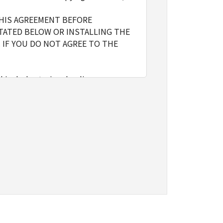
THIS AGREEMENT BEFORE
TATED BELOW OR INSTALLING THE
 IF YOU DO NOT AGREE TO THE
l include storing, loading,
nly on computers directly or via
e the SOFTWARE, provided that you
o restrictions and obligations
sign, sublicense, sell, rent, lease,
vert to another programming
shall not have any third party to