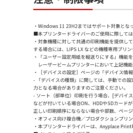
You shall not modify, remove or de
copy thereof.
4. OWNERSHIP
・Windows 11 23H2まではサポート
Canon and its licensors retain in a
■本プリンタードライバーのご使用に際しては
as expressly provided herein, no li
・対象機種に対して共通の印刷機能を提供して
intellectual property of Canon and i
する場合には、LIPS LX などの機種専用プ
5. EXPORT CONTROL
・「ユーザー設定用紙を縦送りにする」機能を
You agree to comply with all export
directly or indirectly, the SOFTWARE
レーザービームプリンターにおいて上記機能を利
6. SUPPORT AND UPDATE
・［デバイスの設定］ページの「デバイス情報
NEITHER CANON, CANON'S SUBSID
- 「デバイスの種類」に関しては、手動での
RESPONSIBLE FOR MAINTAINING O
力となる場合がありますのご注意ください。
SUPPORT FOR THE SOFTWARE HE
- ソート（部単位）印刷を行う場合、[デバイ
7. DISCLAIMER OF WARRANTIES AND
などが付いている場合ON、HDDやSDカー
[NO WARRANTY] THE SOFTWARE IS
正しい印刷順序にならない場合や部数、ページ
INCLUDING, BUT NOT LIMITED TO
・オフィス向け複合機／プロダクションプリンター
THE ENTIRE RISK AS TO THE QUA
・本プリンタードライバーは、Anyplace Pr
DEFECTIVE, YOU ASSUME THE ENTI