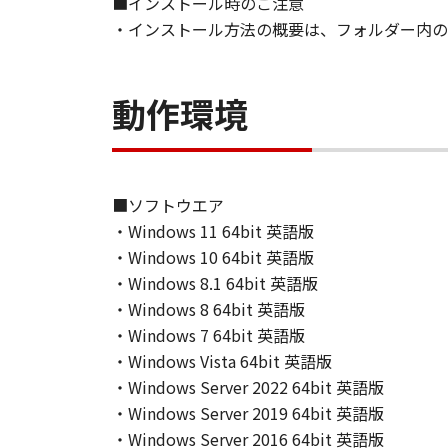
■インストール時のご注意
JURISDICTIONS DO NOT ALLOW TH
・インストール方法の概要は、フォルダー内のRe
THIS WARRANTY GIVES YOU SPECI
STATE OR JURISDICTION TO JURI
NEITHER CANON, CANON'S SUBSID
動作環境
WARRANT THAT THE FUNCTIONS C
OF THE SOFTWARE WILL BE UNIN
[NO LIABILITY FOR DAMAGES] IN 
DISTRIBUTORS DEALERS OR CANO
LIMITATION, LOSS OF BUSINESS 
■ソフトウエア
COMPENSATORY, INCIDENTAL OR C
・Windows 11 64bit 英語版
USE THE SOFTWARE EVEN IF EITHE
・Windows 10 64bit 英語版
CANON'S LICENSORS HAVE BEEN A
・Windows 8.1 64bit 英語版
NOT ALLOW THE LIMITATION OR E
・Windows 8 64bit 英語版
INJURY OR DEATH RESULTING FRO
・Windows 7 64bit 英語版
NOT APPLY TO YOU.
・Windows Vista 64bit 英語版
[RELEASE OF LIABILITY] TO THE 
・Windows Server 2022 64bit 英語版
SUBSIDIARIES AND AFFILIATES, T
・Windows Server 2019 64bit 英語版
ARISING FROM OR RELATED TO AL
・Windows Server 2016 64bit 英語版
8. TERM