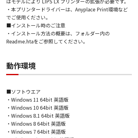
はモデルにより LIPS LX プリンターの拡張が必要です。
directly or indirectly, the SOFTWARE in
・本プリンタードライバーは、Anyplace Print環境など
violation of any such laws, restrictions and
でご使用ください。
regulations, or without all necessary
■インストール時のご注意
approvals.
・インストール方法の概要は、フォルダー内の
6. SUPPORT AND UPDATE
Readme.htaをご参照してください。
NEITHER CANON, CANON'S SUBSIDIARIES OR
AFFILIATES, THEIR DISTRIBUTORS, OR
DEALERS NOR CANON'S LICENSORS ARE
動作環境
RESPONSIBLE FOR MAINTAINING OR
HELPING YOU TO USE THE SOFTWARE, OR
PROVIDING YOU WITH ANY UPDATES, FIXES
OR SUPPORT FOR THE SOFTWARE
■ソフトウエア
HEREUNDER.
・Windows 11 64bit 英語版
7. DISCLAIMER OF WARRANTIES AND
・Windows 10 64bit 英語版
LIABILITY
・Windows 8.1 64bit 英語版
[NO WARRANTY] THE SOFTWARE IS
・Windows 8 64bit 英語版
PROVIDED "AS IS" WITHOUT WARRANTY OF
ANY KIND, EITHER EXPRESSED OR IMPLIED,
・Windows 7 64bit 英語版