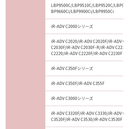
10. SEVERABILITY
LBP9500C/LBP9510C/LBP9520C/LBP960
In the event that any section hereof is
BP9660Ci/LBP9900Ci/LBP9950Ci
declared or found to be illegal by any court or
tribunal of competent jurisdiction, such
iR-ADV C2000シリーズ
section shall be null and void with respect to
the jurisdiction of that court or tribunal and
iR-ADV C2020/iR-ADV C2020F/iR-ADV C2
all the remaining provisions hereof shall
C2030F/iR-ADV C2030F-R/iR-ADV C2218F
remain in full force and effect.
C2220/iR-ADV C2220F/iR-ADV C2230F
11. ACKNOWLEDGEMENT
BY CLICKING THE BUTTON INDICATING
iR-ADV C350Fシリーズ
YOUR ACCEPTANCE AS STATED BELOW OR
INSTALLING THE SOFTWARE, YOU
iR-ADV C350F/iR-ADV C355F
ACKNOWLEDGE THAT YOU HAVE READ THIS
AGREEMENT, UNDERSTOOD IT, AND AGREE
iR-ADV C3000シリーズ
TO BE BOUND BY ITS TERMS AND
CONDITIONS. YOU ALSO AGREE THAT THIS
iR-ADV C3320F/iR-ADV C3330/iR-ADV C3
AGREEMENT IS THE COMPLETE AND
C3520F/iR-ADV C3530/iR-ADV C3530F
EXCLUSIVE STATEMENT OF AGREEMENT