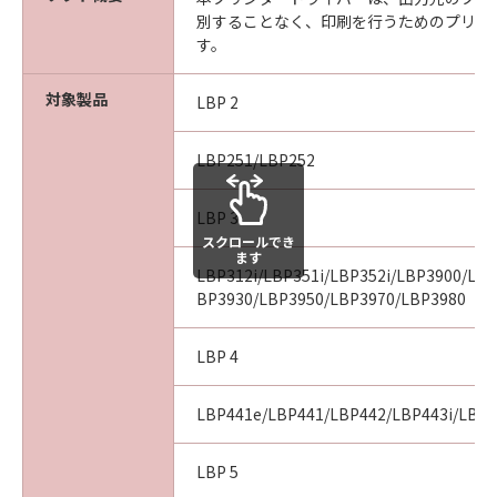
ARISING FROM OR RELATED TO ALL CLAIMS
別することなく、印刷を行うためのプリン
CONCERNING THE SOFTWARE OR ITS USE.
す。
8. TERM
This Agreement is effective upon your
対象製品
LBP 2
acceptance hereof by clicking the button
indicating your acceptance as stated below or
installing the SOFTWARE and remains in
LBP251/LBP252
effect until terminated. You may terminate
this Agreement by destroying the SOFTWARE
LBP 3
including any and all copies thereof.
スクロールでき
ます
This Agreement shall also terminate if you fail
LBP312i/LBP351i/LBP352i/LBP3900/LB
to comply with any terms hereof. Upon
BP3930/LBP3950/LBP3970/LBP3980
termination of this Agreement, in addition to
Canon enforcing its respective legal rights,
LBP 4
you must then promptly destroy the
SOFTWARE including any and all copies
LBP441e/LBP441/LBP442/LBP443i/LBP
thereof. Notwithstanding the foregoing,
Sections 4, and 7 through 11 shall survive any
LBP 5
termination of this Agreement.