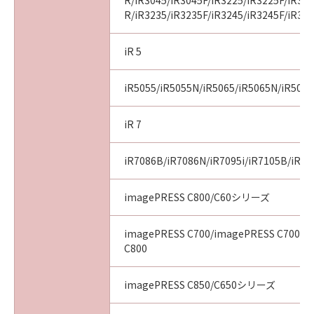
R/iR3045/iR3045F/iR3225/iR3225F/iR32
R/iR3235/iR3235F/iR3245/iR3245F/iR32
iR 5
iR5055/iR5055N/iR5065/iR5065N/iR507
iR 7
iR7086B/iR7086N/iR7095i/iR7105B/iR71
imagePRESS C800/C60シリーズ
imagePRESS C700/imagePRESS C700L/
C800
imagePRESS C850/C650シリーズ