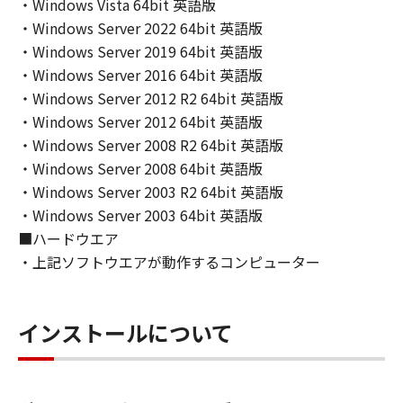
INCLUDING, BUT NOT LIMITED TO THE
・Windows Vista 64bit 英語版
IMPLIED WARRANTIES OF MERCHANTABILITY
・Windows Server 2022 64bit 英語版
AND FITNESS FOR A PARTICULAR PURPOSE.
・Windows Server 2019 64bit 英語版
THE ENTIRE RISK AS TO THE QUALITY AND
・Windows Server 2016 64bit 英語版
PERFORMANCE OF THE SOFTWARE IS WITH
・Windows Server 2012 R2 64bit 英語版
YOU. SHOULD THE SOFTWARE PROVE
・Windows Server 2012 64bit 英語版
DEFECTIVE, YOU ASSUME THE ENTIRE COST
・Windows Server 2008 R2 64bit 英語版
OF ALL NECESSARY SERVICING, REPAIR OR
・Windows Server 2008 64bit 英語版
CORRECTION. SOME STATES OR LEGAL
・Windows Server 2003 R2 64bit 英語版
JURISDICTIONS DO NOT ALLOW THE
・Windows Server 2003 64bit 英語版
EXCLUSION OF IMPLIED WARRANTIES, SO
■ハードウエア
THE ABOVE EXCLUSION MAY NOT APPLY TO
YOU.
・上記ソフトウエアが動作するコンピューター
THIS WARRANTY GIVES YOU SPECIFIC LEGAL
RIGHTS AND YOU MAY ALSO HAVE OTHER
RIGHTS WHICH VARY FROM STATE TO STATE
インストールについて
OR JURISDICTION TO JURISDICTION.
NEITHER CANON, CANON'S SUBSIDIARIES OR
AFFILIATES, THEIR DISTRIBUTORS, OR