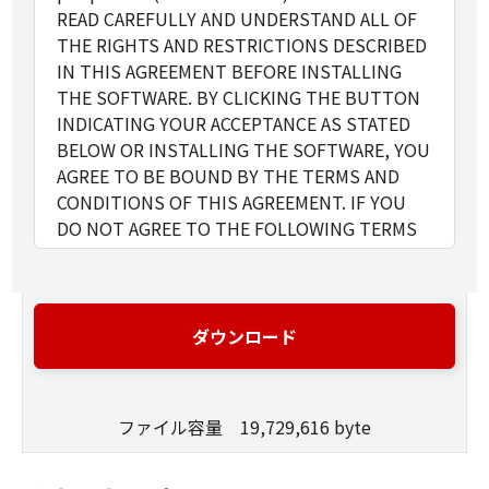
READ CAREFULLY AND UNDERSTAND ALL OF
THE RIGHTS AND RESTRICTIONS DESCRIBED
IN THIS AGREEMENT BEFORE INSTALLING
THE SOFTWARE. BY CLICKING THE BUTTON
INDICATING YOUR ACCEPTANCE AS STATED
BELOW OR INSTALLING THE SOFTWARE, YOU
AGREE TO BE BOUND BY THE TERMS AND
CONDITIONS OF THIS AGREEMENT. IF YOU
DO NOT AGREE TO THE FOLLOWING TERMS
AND CONDITIONS OF THIS AGREEMENT, DO
NOT USE THE SOFTWARE.
1. GRANT OF LICENSE
Canon grants you a personal, limited and non-
ダウンロード
exclusive license to use ("use" as used herein
shall include storing, loading, installing,
accessing, executing or displaying) the
ファイル容量 19,729,616 byte
SOFTWARE solely for the use with Products
only on computers directly or via network