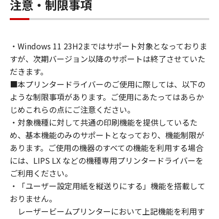
connected to the Products (the "Designated
注意・制限事項
Computer").
You may allow other users of other
computers connected to your Designated
・Windows 11 23H2まではサポート対象となっておりま
Computer to use the SOFTWARE, provided
すが、次期バージョン以降のサポートは終了させていた
that you must assure that all such users shall
abide by the terms of this Agreement and
だきます。
shall be subject to restrictions and
■本プリンタードライバーのご使用に際しては、以下の
obligations borne by you hereunder.
ような制限事項があります。ご使用にあたってはあらか
You may make one copy of the SOFTWARE
じめこれらの点にご注意ください。
solely for a back-up purpose.
・対象機種に対して共通の印刷機能を提供しているた
2. RESTRICTIONS
め、基本機能のみのサポートとなっており、機能制限が
You shall not use the SOFTWARE except as
あります。ご使用の機器のすべての機能を利用する場合
expressly granted or permitted herein, and
には、LIPS LX などの機種専用プリンタードライバーを
shall not assign, sublicense, sell, rent, lease,
ご利用ください。
loan, convey or transfer to any third party the
・「ユーザー設定用紙を縦送りにする」機能を搭載して
SOFTWARE. You shall not alter, translate or
おりません。
convert to another programming language,
レーザービームプリンターにおいて上記機能を利用す
modify, disassemble, decompile or otherwise