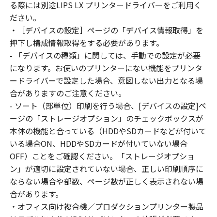
reverse engineer the SOFTWARE and you shall
る際には別途LIPS LX プリンタードライバーをご利用く
not have any third party to do so.
ださい。
3. COPYRIGHT NOTICE
・［デバイスの設定］ページの「デバイス情報取得」を
You shall not modify, remove or delete any
押下し構成情報取得をする必要があります。
copyright notice of Canon or its licensors
- 「デバイスの種類」に関しては、手動での設定が必要
contained in the SOFTWARE, including any
になります。お使いのプリンターにない機能をプリンタ
copy thereof.
ードライバーで設定した場合、意図しない出力となる場
4. OWNERSHIP
合がありますのご注意ください。
Canon and its licensors retain in all respects
- ソート（部単位）印刷を行う場合、[デバイスの設定]ペ
the title, ownership and intellectual property
ージの「ストレージオプション」のチェックボックスが
rights in and to the SOFTWARE. Except as
本体の機能と合っている（HDDやSDカードなどが付いて
expressly provided herein, no license or right,
いる場合ON、HDDやSDカードが付いていない場合
express or implied, is hereby conveyed or
granted by Canon to you for any intellectual
OFF）ことをご確認ください。「ストレージオプショ
property of Canon and its licensors.
ン」が適切に設定されていない場合、正しい印刷順序に
5. EXPORT CONTROL
ならない場合や部数、ページ数が正しく表示されない場
You agree to comply with all export laws and
合があります。
restrictions and regulations of the country
・オフィス向け複合機／プロダクションプリンター製品
involved, and not to export or re-export,