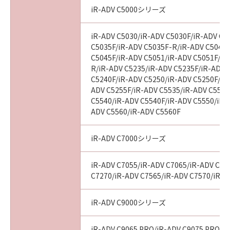
BETWEEN YOU AND CANON CONCERNING
iR-ADV C5000シリーズ
THE SUBJECT MATTER HEREOF AND
SUPERSEDES ALL PROPOSALS OR PRIOR
iR-ADV C5030/iR-ADV C5030F/iR-ADV C5
AGREEMENTS, VERBAL OR WRITTEN, AND
C5035F/iR-ADV C5035F-R/iR-ADV C5045/
ANY OTHER COMMUNICATIONS BETWEEN
C5045F/iR-ADV C5051/iR-ADV C5051F/iR
YOU AND CANON RELATING TO THE
R/iR-ADV C5235/iR-ADV C5235F/iR-ADV 
SUBJECT MATTER HEREOF. NO AMENDMENT
C5240F/iR-ADV C5250/iR-ADV C5250F/iR
TO THIS AGREEMENT SHALL BE EFFECTIVE
ADV C5255F/iR-ADV C5535/iR-ADV C5535
UNLESS SIGNED BY A DULY AUTHORISED
C5540/iR-ADV C5540F/iR-ADV C5550/iR-
REPRESENTATIVE OF CANON.
ADV C5560/iR-ADV C5560F
Should you have any questions concerning
this Agreement, or if you desire to contact
iR-ADV C7000シリーズ
Canon for any reason, please write to Canon's
sales subsidiary or distributor/dealer, serving
iR-ADV C7055/iR-ADV C7065/iR-ADV C72
the country where you obtained the
C7270/iR-ADV C7565/iR-ADV C7570/iR-A
Products.
iR-ADV C9000シリーズ
No.026799
iR-ADV C9065 PRO/iR-ADV C9075 PRO/i