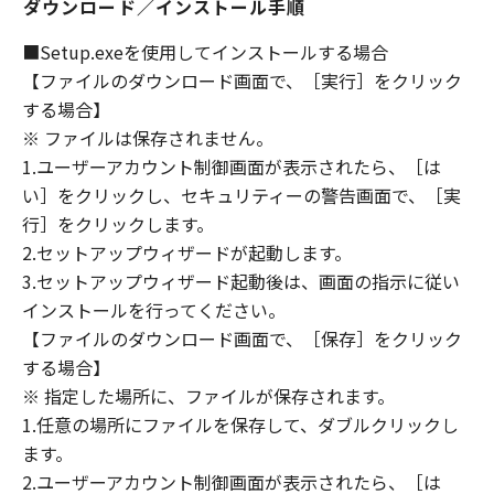
ダウンロード／インストール手順
DEALERS NOR CANON'S LICENSORS
WARRANT THAT THE FUNCTIONS
■Setup.exeを使用してインストールする場合
CONTAINED IN THE SOFTWARE WILL MEET
【ファイルのダウンロード画面で、［実行］をクリック
YOUR REQUIREMENTS OR THAT THE
する場合】
OPERATION OF THE SOFTWARE WILL BE
※ ファイルは保存されません。
UNINTERRUPTED OR ERROR FREE.
1.ユーザーアカウント制御画面が表示されたら、［は
[NO LIABILITY FOR DAMAGES] IN NO EVENT
い］をクリックし、セキュリティーの警告画面で、［実
SHALL EITHER CANON, CANON'S
SUBSIDIARIES OR AFFILIATES, THEIR
行］をクリックします。
DISTRIBUTORS DEALERS OR CANON'S
2.セットアップウィザードが起動します。
LICENSORS BE LIABLE FOR ANY DAMAGES
3.セットアップウィザード起動後は、画面の指示に従い
WHATSOEVER (INCLUDING WITHOUT
インストールを行ってください。
LIMITATION, LOSS OF BUSINESS PROFITS,
【ファイルのダウンロード画面で、［保存］をクリック
LOSS OF BUSINESS INFORMATION, LOSS OF
する場合】
BUSINESS INTERRUPTION OR OTHER
※ 指定した場所に、ファイルが保存されます。
COMPENSATORY, INCIDENTAL OR
1.任意の場所にファイルを保存して、ダブルクリックし
CONSEQUENTIAL DAMAGES) ARISING OUT OF
ます。
THE SOFTWARE, USE THEREOF OR INABILITY
2.ユーザーアカウント制御画面が表示されたら、［は
TO USE THE SOFTWARE EVEN IF EITHER