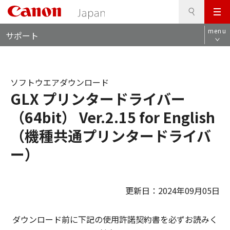
検
このページの本文へ
メ
索
ロ
ニ
menu
サポート
ー
ュ
カ
ー
ル
ナ
ソフトウエアダウンロード
ビ
GLX プリンタードライバー
（64bit） Ver.2.15 for English
（機種共通プリンタードライバ
ー）
更新日：2024年09月05日
ダウンロード前に下記の使用許諾契約書を必ずお読みく