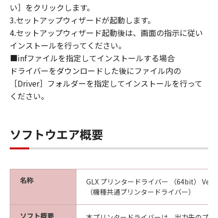
い］をクリックします。
CANON, CANON'S SUBSIDIARIES OR
3.セットアップウィザードが起動します。
AFFILIATES, THEIR DISTRIBUTORS, DEALERS
OR CANON'S LICENSORS HAVE BEEN ADVISED
4.セットアップウィザード起動後は、画面の指示に従い
OF THE POSSIBILITY OF SUCH DAMAGES.
インストールを行ってください。
SOME STATES OR LEGAL JURISDICTIONS DO
■infファイルを指定してインストールする場合
NOT ALLOW THE LIMITATION OR EXCLUSION
ドライバーをダウンロードした後にファイル内の
OF LIABILITY FOR INCIDENTAL OR
［Driver］フォルダーを指定してインストールを行って
CONSEQUENTIAL DAMAGES, OR PERSONAL
ください。
INJURY OR DEATH RESULTING FROM
NEGLIGENCE ON THE PART OF THE SELLER,
SO THE ABOVE LIMITATION OR EXCLUSION
ソフトウエア概要
MAY NOT APPLY TO YOU.
[RELEASE OF LIABILITY] TO THE FULL
EXTENT PERMITTED BY APPLICABLE LAW,
YOU HEREBY RELEASE CANON, CANON'S
名称
GLX プリンタードライバー （64bit） Ver.2.15
SUBSIDIARIES AND AFFILIATES, THEIR
（機種共通プリンタードライバー）
DISTRIBUTORS, DEALERS AND CANON'S
LICENSORS FROM ANY AND ALL LIABILITY
ソフト概要
本プリンタードライバーは、出力先のプリ