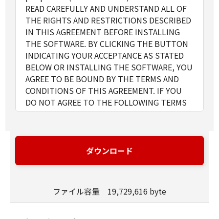
READ CAREFULLY AND UNDERSTAND ALL OF
THE RIGHTS AND RESTRICTIONS DESCRIBED
IN THIS AGREEMENT BEFORE INSTALLING
THE SOFTWARE. BY CLICKING THE BUTTON
INDICATING YOUR ACCEPTANCE AS STATED
BELOW OR INSTALLING THE SOFTWARE, YOU
AGREE TO BE BOUND BY THE TERMS AND
CONDITIONS OF THIS AGREEMENT. IF YOU
DO NOT AGREE TO THE FOLLOWING TERMS
AND CONDITIONS OF THIS AGREEMENT, DO
NOT USE THE SOFTWARE.
1. GRANT OF LICENSE
Canon grants you a personal, limited and non-
ダウンロード
exclusive license to use ("use" as used herein
shall include storing, loading, installing,
accessing, executing or displaying) the
ファイル容量 19,729,616 byte
SOFTWARE solely for the use with Products
only on computers directly or via network