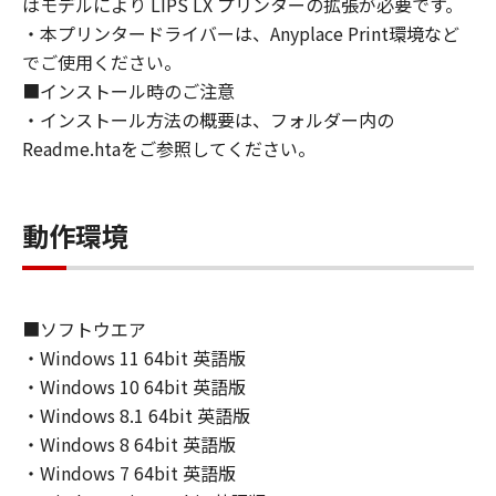
はモデルにより LIPS LX プリンターの拡張が必要です。
directly or indirectly, the SOFTWARE in
・本プリンタードライバーは、Anyplace Print環境など
violation of any such laws, restrictions and
でご使用ください。
regulations, or without all necessary
■インストール時のご注意
approvals.
・インストール方法の概要は、フォルダー内の
6. SUPPORT AND UPDATE
Readme.htaをご参照してください。
NEITHER CANON, CANON'S SUBSIDIARIES OR
AFFILIATES, THEIR DISTRIBUTORS, OR
DEALERS NOR CANON'S LICENSORS ARE
動作環境
RESPONSIBLE FOR MAINTAINING OR
HELPING YOU TO USE THE SOFTWARE, OR
PROVIDING YOU WITH ANY UPDATES, FIXES
OR SUPPORT FOR THE SOFTWARE
■ソフトウエア
HEREUNDER.
・Windows 11 64bit 英語版
7. DISCLAIMER OF WARRANTIES AND
・Windows 10 64bit 英語版
LIABILITY
・Windows 8.1 64bit 英語版
[NO WARRANTY] THE SOFTWARE IS
・Windows 8 64bit 英語版
PROVIDED "AS IS" WITHOUT WARRANTY OF
ANY KIND, EITHER EXPRESSED OR IMPLIED,
・Windows 7 64bit 英語版