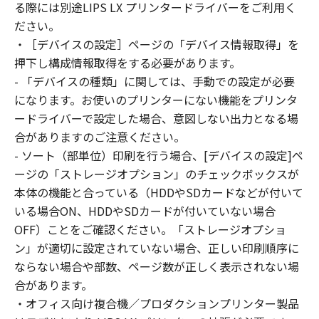
reverse engineer the SOFTWARE and you shall
る際には別途LIPS LX プリンタードライバーをご利用く
not have any third party to do so.
ださい。
3. COPYRIGHT NOTICE
・［デバイスの設定］ページの「デバイス情報取得」を
You shall not modify, remove or delete any
押下し構成情報取得をする必要があります。
copyright notice of Canon or its licensors
- 「デバイスの種類」に関しては、手動での設定が必要
contained in the SOFTWARE, including any
になります。お使いのプリンターにない機能をプリンタ
copy thereof.
ードライバーで設定した場合、意図しない出力となる場
4. OWNERSHIP
合がありますのご注意ください。
Canon and its licensors retain in all respects
- ソート（部単位）印刷を行う場合、[デバイスの設定]ペ
the title, ownership and intellectual property
ージの「ストレージオプション」のチェックボックスが
rights in and to the SOFTWARE. Except as
本体の機能と合っている（HDDやSDカードなどが付いて
expressly provided herein, no license or right,
いる場合ON、HDDやSDカードが付いていない場合
express or implied, is hereby conveyed or
granted by Canon to you for any intellectual
OFF）ことをご確認ください。「ストレージオプショ
property of Canon and its licensors.
ン」が適切に設定されていない場合、正しい印刷順序に
5. EXPORT CONTROL
ならない場合や部数、ページ数が正しく表示されない場
You agree to comply with all export laws and
合があります。
restrictions and regulations of the country
・オフィス向け複合機／プロダクションプリンター製品
involved, and not to export or re-export,