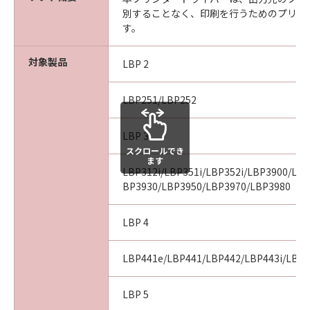
ARISING FROM OR RELATED TO ALL CLAIMS
別することなく、印刷を行うためのプリン
CONCERNING THE SOFTWARE OR ITS USE.
す。
8. TERM
This Agreement is effective upon your
対象製品
LBP 2
acceptance hereof by clicking the button
indicating your acceptance as stated below or
installing the SOFTWARE and remains in
LBP251/LBP252
effect until terminated. You may terminate
this Agreement by destroying the SOFTWARE
LBP 3
including any and all copies thereof.
スクロールでき
ます
This Agreement shall also terminate if you fail
LBP312i/LBP351i/LBP352i/LBP3900/LB
to comply with any terms hereof. Upon
BP3930/LBP3950/LBP3970/LBP3980
termination of this Agreement, in addition to
Canon enforcing its respective legal rights,
LBP 4
you must then promptly destroy the
SOFTWARE including any and all copies
LBP441e/LBP441/LBP442/LBP443i/LBP
thereof. Notwithstanding the foregoing,
Sections 4, and 7 through 11 shall survive any
LBP 5
termination of this Agreement.