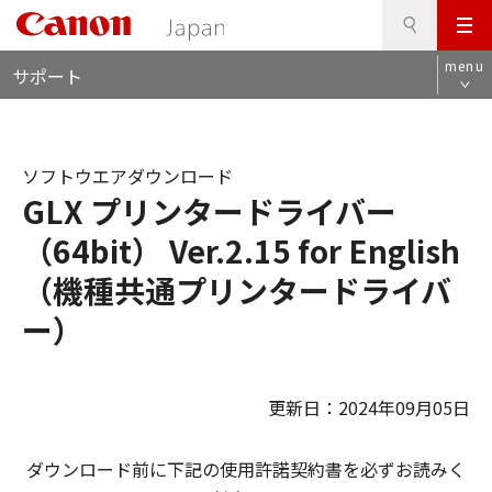
検
このページの本文へ
メ
索
ロ
ニ
menu
サポート
ー
ュ
カ
ー
ル
ナ
ソフトウエアダウンロード
ビ
GLX プリンタードライバー
（64bit） Ver.2.15 for English
（機種共通プリンタードライバ
ー）
更新日：2024年09月05日
ダウンロード前に下記の使用許諾契約書を必ずお読みく