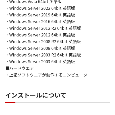
INCLUDING, BUT NOT LIMITED TO THE
・Windows Vista 64bit 英語版
IMPLIED WARRANTIES OF MERCHANTABILITY
・Windows Server 2022 64bit 英語版
AND FITNESS FOR A PARTICULAR PURPOSE.
・Windows Server 2019 64bit 英語版
THE ENTIRE RISK AS TO THE QUALITY AND
・Windows Server 2016 64bit 英語版
PERFORMANCE OF THE SOFTWARE IS WITH
・Windows Server 2012 R2 64bit 英語版
YOU. SHOULD THE SOFTWARE PROVE
・Windows Server 2012 64bit 英語版
DEFECTIVE, YOU ASSUME THE ENTIRE COST
・Windows Server 2008 R2 64bit 英語版
OF ALL NECESSARY SERVICING, REPAIR OR
・Windows Server 2008 64bit 英語版
CORRECTION. SOME STATES OR LEGAL
・Windows Server 2003 R2 64bit 英語版
JURISDICTIONS DO NOT ALLOW THE
・Windows Server 2003 64bit 英語版
EXCLUSION OF IMPLIED WARRANTIES, SO
■ハードウエア
THE ABOVE EXCLUSION MAY NOT APPLY TO
YOU.
・上記ソフトウエアが動作するコンピューター
THIS WARRANTY GIVES YOU SPECIFIC LEGAL
RIGHTS AND YOU MAY ALSO HAVE OTHER
RIGHTS WHICH VARY FROM STATE TO STATE
インストールについて
OR JURISDICTION TO JURISDICTION.
NEITHER CANON, CANON'S SUBSIDIARIES OR
AFFILIATES, THEIR DISTRIBUTORS, OR