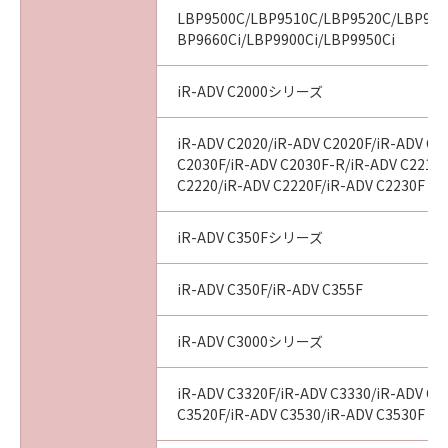
10. SEVERABILITY
LBP9500C/LBP9510C/LBP9520C/LBP960
In the event that any section hereof is
BP9660Ci/LBP9900Ci/LBP9950Ci
declared or found to be illegal by any court or
tribunal of competent jurisdiction, such
iR-ADV C2000シリーズ
section shall be null and void with respect to
the jurisdiction of that court or tribunal and
iR-ADV C2020/iR-ADV C2020F/iR-ADV C2
all the remaining provisions hereof shall
C2030F/iR-ADV C2030F-R/iR-ADV C2218F
remain in full force and effect.
C2220/iR-ADV C2220F/iR-ADV C2230F
11. ACKNOWLEDGEMENT
BY CLICKING THE BUTTON INDICATING
iR-ADV C350Fシリーズ
YOUR ACCEPTANCE AS STATED BELOW OR
INSTALLING THE SOFTWARE, YOU
iR-ADV C350F/iR-ADV C355F
ACKNOWLEDGE THAT YOU HAVE READ THIS
AGREEMENT, UNDERSTOOD IT, AND AGREE
iR-ADV C3000シリーズ
TO BE BOUND BY ITS TERMS AND
CONDITIONS. YOU ALSO AGREE THAT THIS
iR-ADV C3320F/iR-ADV C3330/iR-ADV C3
AGREEMENT IS THE COMPLETE AND
C3520F/iR-ADV C3530/iR-ADV C3530F
EXCLUSIVE STATEMENT OF AGREEMENT