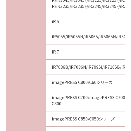
R/iR3045/iR3045F/iR3225/iR3225F/iR32
R/iR3235/iR3235F/iR3245/iR3245F/iR32
iR 5
iR5055/iR5055N/iR5065/iR5065N/iR507
iR 7
iR7086B/iR7086N/iR7095i/iR7105B/iR71
imagePRESS C800/C60シリーズ
imagePRESS C700/imagePRESS C700L/
C800
imagePRESS C850/C650シリーズ