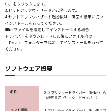
い］をクリックします。
CANON, CANON'S SUBSIDIARIES OR
3.セットアップウィザードが起動します。
AFFILIATES, THEIR DISTRIBUTORS, DEALERS
OR CANON'S LICENSORS HAVE BEEN ADVISED
4.セットアップウィザード起動後は、画面の指示に従い
OF THE POSSIBILITY OF SUCH DAMAGES.
インストールを行ってください。
SOME STATES OR LEGAL JURISDICTIONS DO
■infファイルを指定してインストールする場合
NOT ALLOW THE LIMITATION OR EXCLUSION
ドライバーをダウンロードした後にファイル内の
OF LIABILITY FOR INCIDENTAL OR
［Driver］フォルダーを指定してインストールを行って
CONSEQUENTIAL DAMAGES, OR PERSONAL
ください。
INJURY OR DEATH RESULTING FROM
NEGLIGENCE ON THE PART OF THE SELLER,
SO THE ABOVE LIMITATION OR EXCLUSION
ソフトウエア概要
MAY NOT APPLY TO YOU.
[RELEASE OF LIABILITY] TO THE FULL
EXTENT PERMITTED BY APPLICABLE LAW,
YOU HEREBY RELEASE CANON, CANON'S
名称
GLX プリンタードライバー （64bit） Ver.2.15
SUBSIDIARIES AND AFFILIATES, THEIR
（機種共通プリンタードライバー）
DISTRIBUTORS, DEALERS AND CANON'S
LICENSORS FROM ANY AND ALL LIABILITY
ソフト概要
本プリンタードライバーは、出力先のプリ