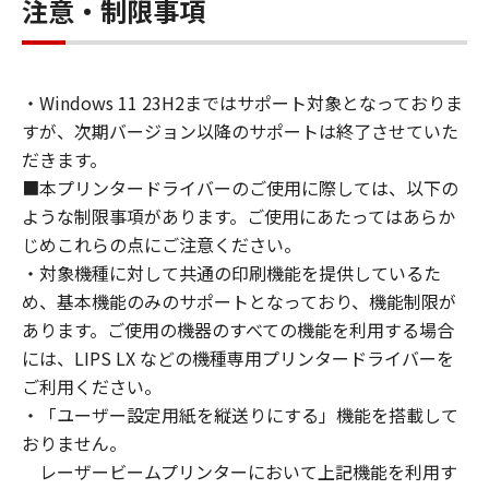
connected to the Products (the "Designated
注意・制限事項
Computer").
You may allow other users of other
computers connected to your Designated
・Windows 11 23H2まではサポート対象となっておりま
Computer to use the SOFTWARE, provided
すが、次期バージョン以降のサポートは終了させていた
that you must assure that all such users shall
abide by the terms of this Agreement and
だきます。
shall be subject to restrictions and
■本プリンタードライバーのご使用に際しては、以下の
obligations borne by you hereunder.
ような制限事項があります。ご使用にあたってはあらか
You may make one copy of the SOFTWARE
じめこれらの点にご注意ください。
solely for a back-up purpose.
・対象機種に対して共通の印刷機能を提供しているた
2. RESTRICTIONS
め、基本機能のみのサポートとなっており、機能制限が
You shall not use the SOFTWARE except as
あります。ご使用の機器のすべての機能を利用する場合
expressly granted or permitted herein, and
には、LIPS LX などの機種専用プリンタードライバーを
shall not assign, sublicense, sell, rent, lease,
ご利用ください。
loan, convey or transfer to any third party the
・「ユーザー設定用紙を縦送りにする」機能を搭載して
SOFTWARE. You shall not alter, translate or
おりません。
convert to another programming language,
レーザービームプリンターにおいて上記機能を利用す
modify, disassemble, decompile or otherwise