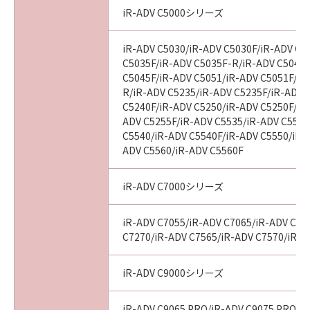
BETWEEN YOU AND CANON CONCERNING
iR-ADV C5000シリーズ
THE SUBJECT MATTER HEREOF AND
SUPERSEDES ALL PROPOSALS OR PRIOR
iR-ADV C5030/iR-ADV C5030F/iR-ADV C5
AGREEMENTS, VERBAL OR WRITTEN, AND
C5035F/iR-ADV C5035F-R/iR-ADV C5045/
ANY OTHER COMMUNICATIONS BETWEEN
C5045F/iR-ADV C5051/iR-ADV C5051F/iR
YOU AND CANON RELATING TO THE
R/iR-ADV C5235/iR-ADV C5235F/iR-ADV 
SUBJECT MATTER HEREOF. NO AMENDMENT
C5240F/iR-ADV C5250/iR-ADV C5250F/iR
TO THIS AGREEMENT SHALL BE EFFECTIVE
ADV C5255F/iR-ADV C5535/iR-ADV C5535
UNLESS SIGNED BY A DULY AUTHORISED
C5540/iR-ADV C5540F/iR-ADV C5550/iR-
REPRESENTATIVE OF CANON.
ADV C5560/iR-ADV C5560F
Should you have any questions concerning
this Agreement, or if you desire to contact
iR-ADV C7000シリーズ
Canon for any reason, please write to Canon's
sales subsidiary or distributor/dealer, serving
iR-ADV C7055/iR-ADV C7065/iR-ADV C72
the country where you obtained the
C7270/iR-ADV C7565/iR-ADV C7570/iR-A
Products.
iR-ADV C9000シリーズ
No.026799
iR-ADV C9065 PRO/iR-ADV C9075 PRO/i