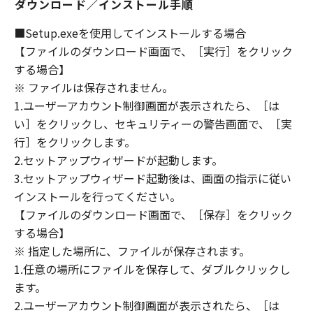
ダウンロード／インストール手順
DEALERS NOR CANON'S LICENSORS
WARRANT THAT THE FUNCTIONS
■Setup.exeを使用してインストールする場合
CONTAINED IN THE SOFTWARE WILL MEET
【ファイルのダウンロード画面で、［実行］をクリック
YOUR REQUIREMENTS OR THAT THE
する場合】
OPERATION OF THE SOFTWARE WILL BE
※ ファイルは保存されません。
UNINTERRUPTED OR ERROR FREE.
1.ユーザーアカウント制御画面が表示されたら、［は
[NO LIABILITY FOR DAMAGES] IN NO EVENT
い］をクリックし、セキュリティーの警告画面で、［実
SHALL EITHER CANON, CANON'S
SUBSIDIARIES OR AFFILIATES, THEIR
行］をクリックします。
DISTRIBUTORS DEALERS OR CANON'S
2.セットアップウィザードが起動します。
LICENSORS BE LIABLE FOR ANY DAMAGES
3.セットアップウィザード起動後は、画面の指示に従い
WHATSOEVER (INCLUDING WITHOUT
インストールを行ってください。
LIMITATION, LOSS OF BUSINESS PROFITS,
【ファイルのダウンロード画面で、［保存］をクリック
LOSS OF BUSINESS INFORMATION, LOSS OF
する場合】
BUSINESS INTERRUPTION OR OTHER
※ 指定した場所に、ファイルが保存されます。
COMPENSATORY, INCIDENTAL OR
1.任意の場所にファイルを保存して、ダブルクリックし
CONSEQUENTIAL DAMAGES) ARISING OUT OF
ます。
THE SOFTWARE, USE THEREOF OR INABILITY
2.ユーザーアカウント制御画面が表示されたら、［は
TO USE THE SOFTWARE EVEN IF EITHER