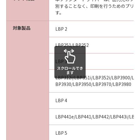
ARISING FROM OR RELATED TO ALL CLAIMS
別することなく、印刷を行うためのプリン
CONCERNING THE SOFTWARE OR ITS USE.
す。
8. TERM
This Agreement is effective upon your
対象製品
LBP 2
acceptance hereof by clicking the button
indicating your acceptance as stated below or
installing the SOFTWARE and remains in
LBP251/LBP252
effect until terminated. You may terminate
this Agreement by destroying the SOFTWARE
LBP 3
including any and all copies thereof.
スクロールでき
ます
This Agreement shall also terminate if you fail
LBP312i/LBP351i/LBP352i/LBP3900/LB
to comply with any terms hereof. Upon
BP3930/LBP3950/LBP3970/LBP3980
termination of this Agreement, in addition to
Canon enforcing its respective legal rights,
LBP 4
you must then promptly destroy the
SOFTWARE including any and all copies
LBP441e/LBP441/LBP442/LBP443i/LBP
thereof. Notwithstanding the foregoing,
Sections 4, and 7 through 11 shall survive any
LBP 5
termination of this Agreement.