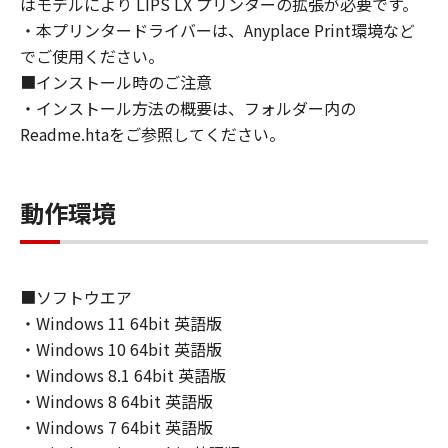
はモデルにより LIPS LX プリンターの拡張が必要です。
directly or indirectly, the SOFTWARE in
・本プリンタードライバーは、Anyplace Print環境など
violation of any such laws, restrictions and
でご使用ください。
regulations, or without all necessary
■インストール時のご注意
approvals.
・インストール方法の概要は、フォルダー内の
6. SUPPORT AND UPDATE
Readme.htaをご参照してください。
NEITHER CANON, CANON'S SUBSIDIARIES OR
AFFILIATES, THEIR DISTRIBUTORS, OR
DEALERS NOR CANON'S LICENSORS ARE
動作環境
RESPONSIBLE FOR MAINTAINING OR
HELPING YOU TO USE THE SOFTWARE, OR
PROVIDING YOU WITH ANY UPDATES, FIXES
OR SUPPORT FOR THE SOFTWARE
■ソフトウエア
HEREUNDER.
・Windows 11 64bit 英語版
7. DISCLAIMER OF WARRANTIES AND
・Windows 10 64bit 英語版
LIABILITY
・Windows 8.1 64bit 英語版
[NO WARRANTY] THE SOFTWARE IS
・Windows 8 64bit 英語版
PROVIDED "AS IS" WITHOUT WARRANTY OF
ANY KIND, EITHER EXPRESSED OR IMPLIED,
・Windows 7 64bit 英語版