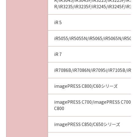
R/iR3045/iR3045F/iR3225/iR3225F/iR32
R/iR3235/iR3235F/iR3245/iR3245F/iR32
iR 5
iR5055/iR5055N/iR5065/iR5065N/iR507
iR 7
iR7086B/iR7086N/iR7095i/iR7105B/iR71
imagePRESS C800/C60シリーズ
imagePRESS C700/imagePRESS C700L/
C800
imagePRESS C850/C650シリーズ