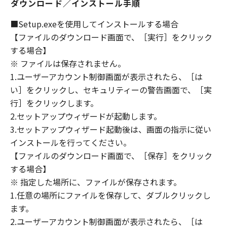
ダウンロード／インストール手順
DEALERS NOR CANON'S LICENSORS
WARRANT THAT THE FUNCTIONS
■Setup.exeを使用してインストールする場合
CONTAINED IN THE SOFTWARE WILL MEET
【ファイルのダウンロード画面で、［実行］をクリック
YOUR REQUIREMENTS OR THAT THE
する場合】
OPERATION OF THE SOFTWARE WILL BE
※ ファイルは保存されません。
UNINTERRUPTED OR ERROR FREE.
1.ユーザーアカウント制御画面が表示されたら、［は
[NO LIABILITY FOR DAMAGES] IN NO EVENT
い］をクリックし、セキュリティーの警告画面で、［実
SHALL EITHER CANON, CANON'S
SUBSIDIARIES OR AFFILIATES, THEIR
行］をクリックします。
DISTRIBUTORS DEALERS OR CANON'S
2.セットアップウィザードが起動します。
LICENSORS BE LIABLE FOR ANY DAMAGES
3.セットアップウィザード起動後は、画面の指示に従い
WHATSOEVER (INCLUDING WITHOUT
インストールを行ってください。
LIMITATION, LOSS OF BUSINESS PROFITS,
【ファイルのダウンロード画面で、［保存］をクリック
LOSS OF BUSINESS INFORMATION, LOSS OF
する場合】
BUSINESS INTERRUPTION OR OTHER
※ 指定した場所に、ファイルが保存されます。
COMPENSATORY, INCIDENTAL OR
1.任意の場所にファイルを保存して、ダブルクリックし
CONSEQUENTIAL DAMAGES) ARISING OUT OF
ます。
THE SOFTWARE, USE THEREOF OR INABILITY
2.ユーザーアカウント制御画面が表示されたら、［は
TO USE THE SOFTWARE EVEN IF EITHER