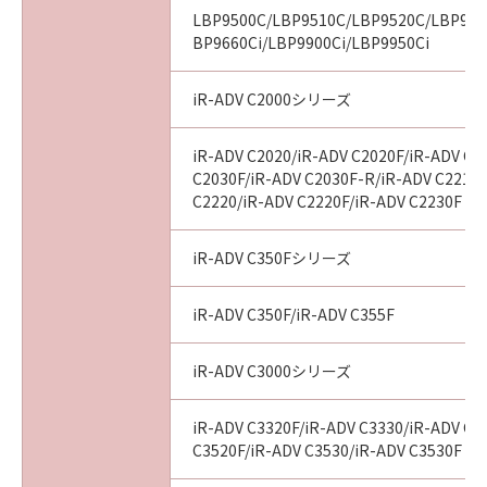
10. SEVERABILITY
LBP9500C/LBP9510C/LBP9520C/LBP960
In the event that any section hereof is
BP9660Ci/LBP9900Ci/LBP9950Ci
declared or found to be illegal by any court or
tribunal of competent jurisdiction, such
iR-ADV C2000シリーズ
section shall be null and void with respect to
the jurisdiction of that court or tribunal and
iR-ADV C2020/iR-ADV C2020F/iR-ADV C2
all the remaining provisions hereof shall
C2030F/iR-ADV C2030F-R/iR-ADV C2218F
remain in full force and effect.
C2220/iR-ADV C2220F/iR-ADV C2230F
11. ACKNOWLEDGEMENT
BY CLICKING THE BUTTON INDICATING
iR-ADV C350Fシリーズ
YOUR ACCEPTANCE AS STATED BELOW OR
INSTALLING THE SOFTWARE, YOU
iR-ADV C350F/iR-ADV C355F
ACKNOWLEDGE THAT YOU HAVE READ THIS
AGREEMENT, UNDERSTOOD IT, AND AGREE
iR-ADV C3000シリーズ
TO BE BOUND BY ITS TERMS AND
CONDITIONS. YOU ALSO AGREE THAT THIS
iR-ADV C3320F/iR-ADV C3330/iR-ADV C3
AGREEMENT IS THE COMPLETE AND
C3520F/iR-ADV C3530/iR-ADV C3530F
EXCLUSIVE STATEMENT OF AGREEMENT