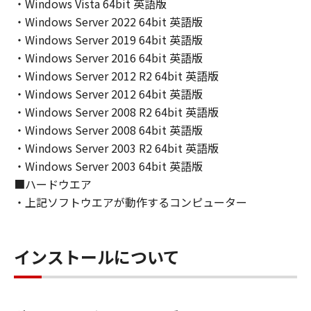
INCLUDING, BUT NOT LIMITED TO THE
・Windows Vista 64bit 英語版
IMPLIED WARRANTIES OF MERCHANTABILITY
・Windows Server 2022 64bit 英語版
AND FITNESS FOR A PARTICULAR PURPOSE.
・Windows Server 2019 64bit 英語版
THE ENTIRE RISK AS TO THE QUALITY AND
・Windows Server 2016 64bit 英語版
PERFORMANCE OF THE SOFTWARE IS WITH
・Windows Server 2012 R2 64bit 英語版
YOU. SHOULD THE SOFTWARE PROVE
・Windows Server 2012 64bit 英語版
DEFECTIVE, YOU ASSUME THE ENTIRE COST
・Windows Server 2008 R2 64bit 英語版
OF ALL NECESSARY SERVICING, REPAIR OR
・Windows Server 2008 64bit 英語版
CORRECTION. SOME STATES OR LEGAL
・Windows Server 2003 R2 64bit 英語版
JURISDICTIONS DO NOT ALLOW THE
・Windows Server 2003 64bit 英語版
EXCLUSION OF IMPLIED WARRANTIES, SO
■ハードウエア
THE ABOVE EXCLUSION MAY NOT APPLY TO
YOU.
・上記ソフトウエアが動作するコンピューター
THIS WARRANTY GIVES YOU SPECIFIC LEGAL
RIGHTS AND YOU MAY ALSO HAVE OTHER
RIGHTS WHICH VARY FROM STATE TO STATE
インストールについて
OR JURISDICTION TO JURISDICTION.
NEITHER CANON, CANON'S SUBSIDIARIES OR
AFFILIATES, THEIR DISTRIBUTORS, OR