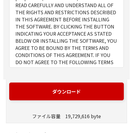
READ CAREFULLY AND UNDERSTAND ALL OF
THE RIGHTS AND RESTRICTIONS DESCRIBED
IN THIS AGREEMENT BEFORE INSTALLING
THE SOFTWARE. BY CLICKING THE BUTTON
INDICATING YOUR ACCEPTANCE AS STATED
BELOW OR INSTALLING THE SOFTWARE, YOU
AGREE TO BE BOUND BY THE TERMS AND
CONDITIONS OF THIS AGREEMENT. IF YOU
DO NOT AGREE TO THE FOLLOWING TERMS
AND CONDITIONS OF THIS AGREEMENT, DO
NOT USE THE SOFTWARE.
1. GRANT OF LICENSE
Canon grants you a personal, limited and non-
ダウンロード
exclusive license to use ("use" as used herein
shall include storing, loading, installing,
accessing, executing or displaying) the
ファイル容量 19,729,616 byte
SOFTWARE solely for the use with Products
only on computers directly or via network