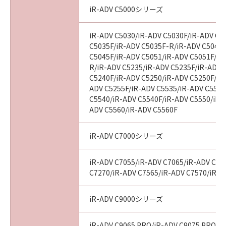
BETWEEN YOU AND CANON CONCERNING
iR-ADV C5000シリーズ
THE SUBJECT MATTER HEREOF AND
SUPERSEDES ALL PROPOSALS OR PRIOR
iR-ADV C5030/iR-ADV C5030F/iR-ADV C5
AGREEMENTS, VERBAL OR WRITTEN, AND
C5035F/iR-ADV C5035F-R/iR-ADV C5045/
ANY OTHER COMMUNICATIONS BETWEEN
C5045F/iR-ADV C5051/iR-ADV C5051F/iR
YOU AND CANON RELATING TO THE
R/iR-ADV C5235/iR-ADV C5235F/iR-ADV 
SUBJECT MATTER HEREOF. NO AMENDMENT
C5240F/iR-ADV C5250/iR-ADV C5250F/iR
TO THIS AGREEMENT SHALL BE EFFECTIVE
ADV C5255F/iR-ADV C5535/iR-ADV C5535
UNLESS SIGNED BY A DULY AUTHORISED
C5540/iR-ADV C5540F/iR-ADV C5550/iR-
REPRESENTATIVE OF CANON.
ADV C5560/iR-ADV C5560F
Should you have any questions concerning
this Agreement, or if you desire to contact
iR-ADV C7000シリーズ
Canon for any reason, please write to Canon's
sales subsidiary or distributor/dealer, serving
iR-ADV C7055/iR-ADV C7065/iR-ADV C72
the country where you obtained the
C7270/iR-ADV C7565/iR-ADV C7570/iR-A
Products.
iR-ADV C9000シリーズ
No.026799
iR-ADV C9065 PRO/iR-ADV C9075 PRO/i