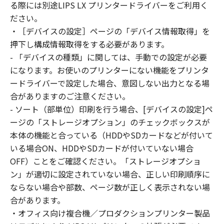
reverse engineer the SOFTWARE and you shall
る際には別途LIPS LX プリンタードライバーをご利用く
not have any third party to do so.
ださい。
3. COPYRIGHT NOTICE
・［デバイスの設定］ページの「デバイス情報取得」を
You shall not modify, remove or delete any
押下し構成情報取得をする必要があります。
copyright notice of Canon or its licensors
- 「デバイスの種類」に関しては、手動での設定が必要
contained in the SOFTWARE, including any
になります。お使いのプリンターにない機能をプリンタ
copy thereof.
ードライバーで設定した場合、意図しない出力となる場
4. OWNERSHIP
合がありますのご注意ください。
Canon and its licensors retain in all respects
- ソート（部単位）印刷を行う場合、[デバイスの設定]ペ
the title, ownership and intellectual property
ージの「ストレージオプション」のチェックボックスが
rights in and to the SOFTWARE. Except as
本体の機能と合っている（HDDやSDカードなどが付いて
expressly provided herein, no license or right,
いる場合ON、HDDやSDカードが付いていない場合
express or implied, is hereby conveyed or
granted by Canon to you for any intellectual
OFF）ことをご確認ください。「ストレージオプショ
property of Canon and its licensors.
ン」が適切に設定されていない場合、正しい印刷順序に
5. EXPORT CONTROL
ならない場合や部数、ページ数が正しく表示されない場
You agree to comply with all export laws and
合があります。
restrictions and regulations of the country
・オフィス向け複合機／プロダクションプリンター製品
involved, and not to export or re-export,