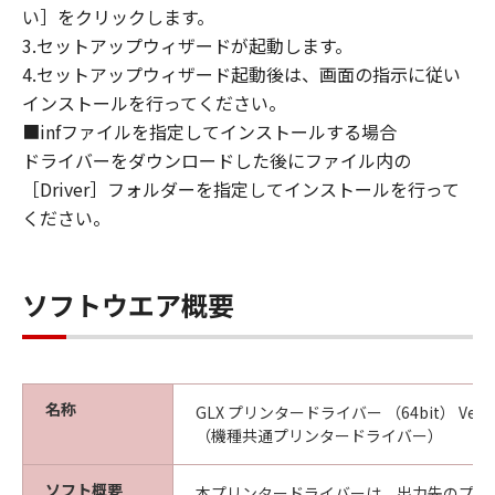
い］をクリックします。
CANON, CANON'S SUBSIDIARIES OR
3.セットアップウィザードが起動します。
AFFILIATES, THEIR DISTRIBUTORS, DEALERS
OR CANON'S LICENSORS HAVE BEEN ADVISED
4.セットアップウィザード起動後は、画面の指示に従い
OF THE POSSIBILITY OF SUCH DAMAGES.
インストールを行ってください。
SOME STATES OR LEGAL JURISDICTIONS DO
■infファイルを指定してインストールする場合
NOT ALLOW THE LIMITATION OR EXCLUSION
ドライバーをダウンロードした後にファイル内の
OF LIABILITY FOR INCIDENTAL OR
［Driver］フォルダーを指定してインストールを行って
CONSEQUENTIAL DAMAGES, OR PERSONAL
ください。
INJURY OR DEATH RESULTING FROM
NEGLIGENCE ON THE PART OF THE SELLER,
SO THE ABOVE LIMITATION OR EXCLUSION
ソフトウエア概要
MAY NOT APPLY TO YOU.
[RELEASE OF LIABILITY] TO THE FULL
EXTENT PERMITTED BY APPLICABLE LAW,
YOU HEREBY RELEASE CANON, CANON'S
名称
GLX プリンタードライバー （64bit） Ver.2.15
SUBSIDIARIES AND AFFILIATES, THEIR
（機種共通プリンタードライバー）
DISTRIBUTORS, DEALERS AND CANON'S
LICENSORS FROM ANY AND ALL LIABILITY
ソフト概要
本プリンタードライバーは、出力先のプリ