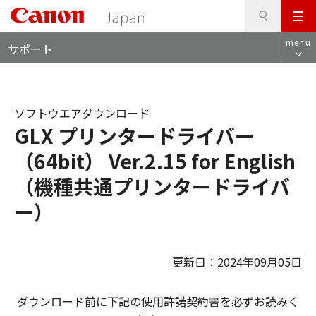
検
このページの本文へ
メ
索
ロ
ニ
menu
サポート
ー
ュ
カ
ー
ル
ナ
ソフトウエアダウンロード
ビ
GLX プリンタードライバー
（64bit） Ver.2.15 for English
（機種共通プリンタードライバ
ー）
更新日：2024年09月05日
ダウンロード前に下記の使用許諾契約書を必ずお読みく