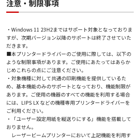
connected to the Products (the "Designated
注意・制限事項
Computer").
You may allow other users of other
computers connected to your Designated
・Windows 11 23H2まではサポート対象となっておりま
Computer to use the SOFTWARE, provided
すが、次期バージョン以降のサポートは終了させていた
that you must assure that all such users shall
abide by the terms of this Agreement and
だきます。
shall be subject to restrictions and
■本プリンタードライバーのご使用に際しては、以下の
obligations borne by you hereunder.
ような制限事項があります。ご使用にあたってはあらか
You may make one copy of the SOFTWARE
じめこれらの点にご注意ください。
solely for a back-up purpose.
・対象機種に対して共通の印刷機能を提供しているた
2. RESTRICTIONS
め、基本機能のみのサポートとなっており、機能制限が
You shall not use the SOFTWARE except as
あります。ご使用の機器のすべての機能を利用する場合
expressly granted or permitted herein, and
には、LIPS LX などの機種専用プリンタードライバーを
shall not assign, sublicense, sell, rent, lease,
ご利用ください。
loan, convey or transfer to any third party the
・「ユーザー設定用紙を縦送りにする」機能を搭載して
SOFTWARE. You shall not alter, translate or
おりません。
convert to another programming language,
レーザービームプリンターにおいて上記機能を利用す
modify, disassemble, decompile or otherwise