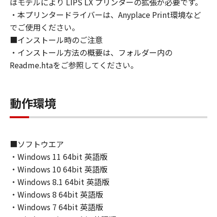
はモデルにより LIPS LX プリンターの拡張が必要です。
directly or indirectly, the SOFTWARE in
・本プリンタードライバーは、Anyplace Print環境など
violation of any such laws, restrictions and
でご使用ください。
regulations, or without all necessary
■インストール時のご注意
approvals.
・インストール方法の概要は、フォルダー内の
6. SUPPORT AND UPDATE
Readme.htaをご参照してください。
NEITHER CANON, CANON'S SUBSIDIARIES OR
AFFILIATES, THEIR DISTRIBUTORS, OR
DEALERS NOR CANON'S LICENSORS ARE
動作環境
RESPONSIBLE FOR MAINTAINING OR
HELPING YOU TO USE THE SOFTWARE, OR
PROVIDING YOU WITH ANY UPDATES, FIXES
OR SUPPORT FOR THE SOFTWARE
■ソフトウエア
HEREUNDER.
・Windows 11 64bit 英語版
7. DISCLAIMER OF WARRANTIES AND
・Windows 10 64bit 英語版
LIABILITY
・Windows 8.1 64bit 英語版
[NO WARRANTY] THE SOFTWARE IS
・Windows 8 64bit 英語版
PROVIDED "AS IS" WITHOUT WARRANTY OF
ANY KIND, EITHER EXPRESSED OR IMPLIED,
・Windows 7 64bit 英語版