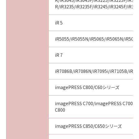
R/iR3045/iR3045F/iR3225/iR3225F/iR32
R/iR3235/iR3235F/iR3245/iR3245F/iR32
iR 5
iR5055/iR5055N/iR5065/iR5065N/iR507
iR 7
iR7086B/iR7086N/iR7095i/iR7105B/iR71
imagePRESS C800/C60シリーズ
imagePRESS C700/imagePRESS C700L/
C800
imagePRESS C850/C650シリーズ