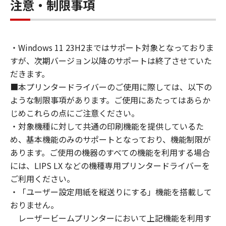
connected to the Products (the "Designated
注意・制限事項
Computer").
You may allow other users of other
computers connected to your Designated
・Windows 11 23H2まではサポート対象となっておりま
Computer to use the SOFTWARE, provided
すが、次期バージョン以降のサポートは終了させていた
that you must assure that all such users shall
abide by the terms of this Agreement and
だきます。
shall be subject to restrictions and
■本プリンタードライバーのご使用に際しては、以下の
obligations borne by you hereunder.
ような制限事項があります。ご使用にあたってはあらか
You may make one copy of the SOFTWARE
じめこれらの点にご注意ください。
solely for a back-up purpose.
・対象機種に対して共通の印刷機能を提供しているた
2. RESTRICTIONS
め、基本機能のみのサポートとなっており、機能制限が
You shall not use the SOFTWARE except as
あります。ご使用の機器のすべての機能を利用する場合
expressly granted or permitted herein, and
には、LIPS LX などの機種専用プリンタードライバーを
shall not assign, sublicense, sell, rent, lease,
ご利用ください。
loan, convey or transfer to any third party the
・「ユーザー設定用紙を縦送りにする」機能を搭載して
SOFTWARE. You shall not alter, translate or
おりません。
convert to another programming language,
レーザービームプリンターにおいて上記機能を利用す
modify, disassemble, decompile or otherwise