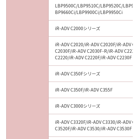
10. SEVERABILITY
LBP9500C/LBP9510C/LBP9520C/LBP960
In the event that any section hereof is
BP9660Ci/LBP9900Ci/LBP9950Ci
declared or found to be illegal by any court or
tribunal of competent jurisdiction, such
iR-ADV C2000シリーズ
section shall be null and void with respect to
the jurisdiction of that court or tribunal and
iR-ADV C2020/iR-ADV C2020F/iR-ADV C2
all the remaining provisions hereof shall
C2030F/iR-ADV C2030F-R/iR-ADV C2218F
remain in full force and effect.
C2220/iR-ADV C2220F/iR-ADV C2230F
11. ACKNOWLEDGEMENT
BY CLICKING THE BUTTON INDICATING
iR-ADV C350Fシリーズ
YOUR ACCEPTANCE AS STATED BELOW OR
INSTALLING THE SOFTWARE, YOU
iR-ADV C350F/iR-ADV C355F
ACKNOWLEDGE THAT YOU HAVE READ THIS
AGREEMENT, UNDERSTOOD IT, AND AGREE
iR-ADV C3000シリーズ
TO BE BOUND BY ITS TERMS AND
CONDITIONS. YOU ALSO AGREE THAT THIS
iR-ADV C3320F/iR-ADV C3330/iR-ADV C3
AGREEMENT IS THE COMPLETE AND
C3520F/iR-ADV C3530/iR-ADV C3530F
EXCLUSIVE STATEMENT OF AGREEMENT