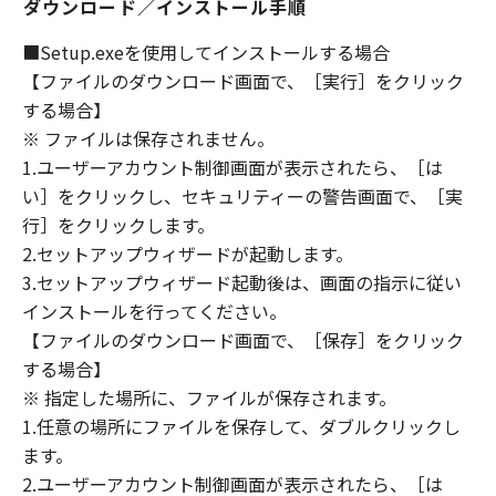
ダウンロード／インストール手順
DEALERS NOR CANON'S LICENSORS
WARRANT THAT THE FUNCTIONS
■Setup.exeを使用してインストールする場合
CONTAINED IN THE SOFTWARE WILL MEET
【ファイルのダウンロード画面で、［実行］をクリック
YOUR REQUIREMENTS OR THAT THE
する場合】
OPERATION OF THE SOFTWARE WILL BE
※ ファイルは保存されません。
UNINTERRUPTED OR ERROR FREE.
1.ユーザーアカウント制御画面が表示されたら、［は
[NO LIABILITY FOR DAMAGES] IN NO EVENT
い］をクリックし、セキュリティーの警告画面で、［実
SHALL EITHER CANON, CANON'S
SUBSIDIARIES OR AFFILIATES, THEIR
行］をクリックします。
DISTRIBUTORS DEALERS OR CANON'S
2.セットアップウィザードが起動します。
LICENSORS BE LIABLE FOR ANY DAMAGES
3.セットアップウィザード起動後は、画面の指示に従い
WHATSOEVER (INCLUDING WITHOUT
インストールを行ってください。
LIMITATION, LOSS OF BUSINESS PROFITS,
【ファイルのダウンロード画面で、［保存］をクリック
LOSS OF BUSINESS INFORMATION, LOSS OF
する場合】
BUSINESS INTERRUPTION OR OTHER
※ 指定した場所に、ファイルが保存されます。
COMPENSATORY, INCIDENTAL OR
1.任意の場所にファイルを保存して、ダブルクリックし
CONSEQUENTIAL DAMAGES) ARISING OUT OF
ます。
THE SOFTWARE, USE THEREOF OR INABILITY
2.ユーザーアカウント制御画面が表示されたら、［は
TO USE THE SOFTWARE EVEN IF EITHER