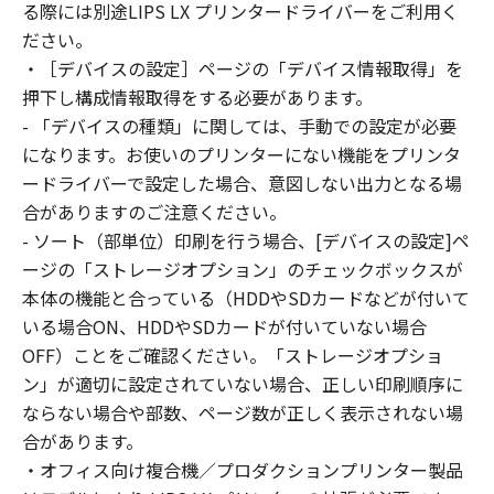
reverse engineer the SOFTWARE and you shall
る際には別途LIPS LX プリンタードライバーをご利用く
not have any third party to do so.
ださい。
3. COPYRIGHT NOTICE
・［デバイスの設定］ページの「デバイス情報取得」を
You shall not modify, remove or delete any
押下し構成情報取得をする必要があります。
copyright notice of Canon or its licensors
- 「デバイスの種類」に関しては、手動での設定が必要
contained in the SOFTWARE, including any
になります。お使いのプリンターにない機能をプリンタ
copy thereof.
ードライバーで設定した場合、意図しない出力となる場
4. OWNERSHIP
合がありますのご注意ください。
Canon and its licensors retain in all respects
- ソート（部単位）印刷を行う場合、[デバイスの設定]ペ
the title, ownership and intellectual property
ージの「ストレージオプション」のチェックボックスが
rights in and to the SOFTWARE. Except as
本体の機能と合っている（HDDやSDカードなどが付いて
expressly provided herein, no license or right,
いる場合ON、HDDやSDカードが付いていない場合
express or implied, is hereby conveyed or
granted by Canon to you for any intellectual
OFF）ことをご確認ください。「ストレージオプショ
property of Canon and its licensors.
ン」が適切に設定されていない場合、正しい印刷順序に
5. EXPORT CONTROL
ならない場合や部数、ページ数が正しく表示されない場
You agree to comply with all export laws and
合があります。
restrictions and regulations of the country
・オフィス向け複合機／プロダクションプリンター製品
involved, and not to export or re-export,