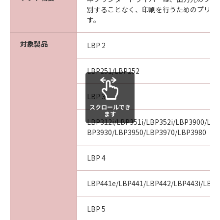
ARISING FROM OR RELATED TO ALL CLAIMS
別することなく、印刷を行うためのプリン
CONCERNING THE SOFTWARE OR ITS USE.
す。
8. TERM
This Agreement is effective upon your
対象製品
LBP 2
acceptance hereof by clicking the button
indicating your acceptance as stated below or
installing the SOFTWARE and remains in
LBP251/LBP252
effect until terminated. You may terminate
this Agreement by destroying the SOFTWARE
LBP 3
including any and all copies thereof.
スクロールでき
ます
This Agreement shall also terminate if you fail
LBP312i/LBP351i/LBP352i/LBP3900/LB
to comply with any terms hereof. Upon
BP3930/LBP3950/LBP3970/LBP3980
termination of this Agreement, in addition to
Canon enforcing its respective legal rights,
LBP 4
you must then promptly destroy the
SOFTWARE including any and all copies
LBP441e/LBP441/LBP442/LBP443i/LBP
thereof. Notwithstanding the foregoing,
Sections 4, and 7 through 11 shall survive any
LBP 5
termination of this Agreement.