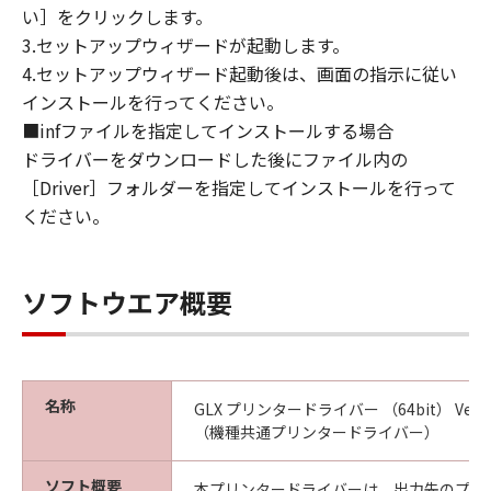
い］をクリックします。
CANON, CANON'S SUBSIDIARIES OR
3.セットアップウィザードが起動します。
AFFILIATES, THEIR DISTRIBUTORS, DEALERS
OR CANON'S LICENSORS HAVE BEEN ADVISED
4.セットアップウィザード起動後は、画面の指示に従い
OF THE POSSIBILITY OF SUCH DAMAGES.
インストールを行ってください。
SOME STATES OR LEGAL JURISDICTIONS DO
■infファイルを指定してインストールする場合
NOT ALLOW THE LIMITATION OR EXCLUSION
ドライバーをダウンロードした後にファイル内の
OF LIABILITY FOR INCIDENTAL OR
［Driver］フォルダーを指定してインストールを行って
CONSEQUENTIAL DAMAGES, OR PERSONAL
ください。
INJURY OR DEATH RESULTING FROM
NEGLIGENCE ON THE PART OF THE SELLER,
SO THE ABOVE LIMITATION OR EXCLUSION
ソフトウエア概要
MAY NOT APPLY TO YOU.
[RELEASE OF LIABILITY] TO THE FULL
EXTENT PERMITTED BY APPLICABLE LAW,
YOU HEREBY RELEASE CANON, CANON'S
名称
GLX プリンタードライバー （64bit） Ver.2.15
SUBSIDIARIES AND AFFILIATES, THEIR
（機種共通プリンタードライバー）
DISTRIBUTORS, DEALERS AND CANON'S
LICENSORS FROM ANY AND ALL LIABILITY
ソフト概要
本プリンタードライバーは、出力先のプリ