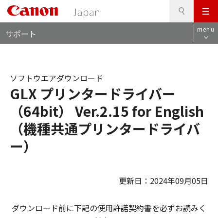
検
このページの本文へ
メ
索
ロ
ニ
menu
サポート
ー
ュ
カ
ー
ル
ナ
ソフトウエアダウンロード
ビ
GLX プリンタードライバー
（64bit） Ver.2.15 for English
（機種共通プリンタードライバ
ー）
更新日：2024年09月05日
ダウンロード前に下記の使用許諾契約書を必ずお読みく