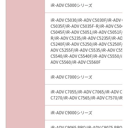
BETWEEN YOU AND CANON CONCERNING
iR-ADV C5000シリーズ
THE SUBJECT MATTER HEREOF AND
SUPERSEDES ALL PROPOSALS OR PRIOR
iR-ADV C5030/iR-ADV C5030F/iR-ADV C5
AGREEMENTS, VERBAL OR WRITTEN, AND
C5035F/iR-ADV C5035F-R/iR-ADV C5045/
ANY OTHER COMMUNICATIONS BETWEEN
C5045F/iR-ADV C5051/iR-ADV C5051F/iR
YOU AND CANON RELATING TO THE
R/iR-ADV C5235/iR-ADV C5235F/iR-ADV 
SUBJECT MATTER HEREOF. NO AMENDMENT
C5240F/iR-ADV C5250/iR-ADV C5250F/iR
TO THIS AGREEMENT SHALL BE EFFECTIVE
ADV C5255F/iR-ADV C5535/iR-ADV C5535
UNLESS SIGNED BY A DULY AUTHORISED
C5540/iR-ADV C5540F/iR-ADV C5550/iR-
REPRESENTATIVE OF CANON.
ADV C5560/iR-ADV C5560F
Should you have any questions concerning
this Agreement, or if you desire to contact
iR-ADV C7000シリーズ
Canon for any reason, please write to Canon's
sales subsidiary or distributor/dealer, serving
iR-ADV C7055/iR-ADV C7065/iR-ADV C72
the country where you obtained the
C7270/iR-ADV C7565/iR-ADV C7570/iR-A
Products.
iR-ADV C9000シリーズ
No.026799
iR-ADV C9065 PRO/iR-ADV C9075 PRO/i