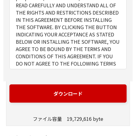
READ CAREFULLY AND UNDERSTAND ALL OF
THE RIGHTS AND RESTRICTIONS DESCRIBED
IN THIS AGREEMENT BEFORE INSTALLING
THE SOFTWARE. BY CLICKING THE BUTTON
INDICATING YOUR ACCEPTANCE AS STATED
BELOW OR INSTALLING THE SOFTWARE, YOU
AGREE TO BE BOUND BY THE TERMS AND
CONDITIONS OF THIS AGREEMENT. IF YOU
DO NOT AGREE TO THE FOLLOWING TERMS
AND CONDITIONS OF THIS AGREEMENT, DO
NOT USE THE SOFTWARE.
1. GRANT OF LICENSE
Canon grants you a personal, limited and non-
ダウンロード
exclusive license to use ("use" as used herein
shall include storing, loading, installing,
accessing, executing or displaying) the
ファイル容量 19,729,616 byte
SOFTWARE solely for the use with Products
only on computers directly or via network