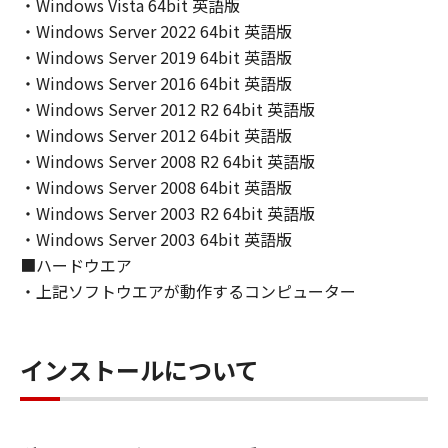
INCLUDING, BUT NOT LIMITED TO THE
・Windows Vista 64bit 英語版
IMPLIED WARRANTIES OF MERCHANTABILITY
・Windows Server 2022 64bit 英語版
AND FITNESS FOR A PARTICULAR PURPOSE.
・Windows Server 2019 64bit 英語版
THE ENTIRE RISK AS TO THE QUALITY AND
・Windows Server 2016 64bit 英語版
PERFORMANCE OF THE SOFTWARE IS WITH
・Windows Server 2012 R2 64bit 英語版
YOU. SHOULD THE SOFTWARE PROVE
・Windows Server 2012 64bit 英語版
DEFECTIVE, YOU ASSUME THE ENTIRE COST
・Windows Server 2008 R2 64bit 英語版
OF ALL NECESSARY SERVICING, REPAIR OR
・Windows Server 2008 64bit 英語版
CORRECTION. SOME STATES OR LEGAL
・Windows Server 2003 R2 64bit 英語版
JURISDICTIONS DO NOT ALLOW THE
・Windows Server 2003 64bit 英語版
EXCLUSION OF IMPLIED WARRANTIES, SO
■ハードウエア
THE ABOVE EXCLUSION MAY NOT APPLY TO
YOU.
・上記ソフトウエアが動作するコンピューター
THIS WARRANTY GIVES YOU SPECIFIC LEGAL
RIGHTS AND YOU MAY ALSO HAVE OTHER
RIGHTS WHICH VARY FROM STATE TO STATE
インストールについて
OR JURISDICTION TO JURISDICTION.
NEITHER CANON, CANON'S SUBSIDIARIES OR
AFFILIATES, THEIR DISTRIBUTORS, OR