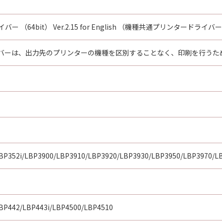
ー （64bit） Ver.2.15 for English （機種共通プリンタードライバ
バーは、出力先のプリンターの機種を区別することなく、印刷を行うた
LBP352i/LBP3900/LBP3910/LBP3920/LBP3930/LBP3950/LBP3970/L
BP442/LBP443i/LBP4500/LBP4510