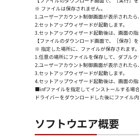
【ファイルのダウンロード画面で、［実行］を
ACKNOWLEDGE THAT YOU HAVE RE
※ ファイルは保存されません。
CONDITIONS. YOU ALSO AGREE T
1.ユーザーアカウント制御画面が表示された
BETWEEN YOU AND CANON CONCER
2.セットアップウィザードが起動します。
AGREEMENTS, VERBAL OR WRITTE
3.セットアップウィザード起動後は、画面の
SUBJECT MATTER HEREOF. NO AME
【ファイルのダウンロード画面で、［保存］を
AUTHORISED REPRESENTATIVE OF
※ 指定した場所に、ファイルが保存されます
Should you have any questions conce
1.任意の場所にファイルを保存して、ダブルク
Canon's sales subsidiary or distrib
2.ユーザーアカウント制御画面が表示された
3.セットアップウィザードが起動します。
No.026799
4.セットアップウィザード起動後は、画面の
■infファイルを指定してインストールする場
ドライバーをダウンロードした後にファイル内の
ソフトウエア概要