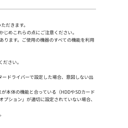
d in the SOFTWARE, including any
いただきます。
ghts in and to the SOFTWARE. Except
かじめこれらの点にご注意ください。
nted by Canon to you for any
あります。ご使用の機器のすべての機能を利用
ed, and not to export or re-export,
 or without all necessary approvals.
ください。
S NOR CANON'S LICENSORS ARE
タードライバーで設定した場合、意図しない出
U WITH ANY UPDATES, FIXES OR
スが本体の機能と合っている（HDDやSDカード
ジオプション」が適切に設定されていない場合、
HER EXPRESSED OR IMPLIED,
NESS FOR A PARTICULAR PURPOSE.
。
 SHOULD THE SOFTWARE PROVE
CTION. SOME STATES OR LEGAL