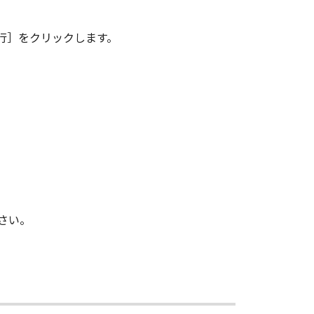
BOUND BY ITS TERMS AND
TATEMENT OF AGREEMENT
行］をクリックします。
LL PROPOSALS OR PRIOR
CANON RELATING TO THE
S SIGNED BY A DULY
 any reason, please write to
ucts.
さい。