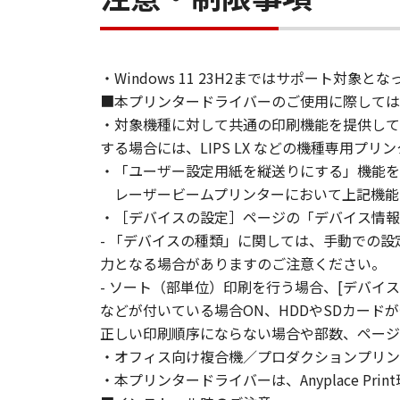
You shall not modify, remove or de
copy thereof.
4. OWNERSHIP
・Windows 11 23H2まではサポート
Canon and its licensors retain in a
■本プリンタードライバーのご使用に際しては
as expressly provided herein, no li
・対象機種に対して共通の印刷機能を提供して
intellectual property of Canon and i
する場合には、LIPS LX などの機種専用プ
5. EXPORT CONTROL
・「ユーザー設定用紙を縦送りにする」機能を
You agree to comply with all export
directly or indirectly, the SOFTWARE
レーザービームプリンターにおいて上記機能を利
6. SUPPORT AND UPDATE
・［デバイスの設定］ページの「デバイス情報
NEITHER CANON, CANON'S SUBSID
- 「デバイスの種類」に関しては、手動での
RESPONSIBLE FOR MAINTAINING O
力となる場合がありますのご注意ください。
SUPPORT FOR THE SOFTWARE HE
- ソート（部単位）印刷を行う場合、[デバイ
7. DISCLAIMER OF WARRANTIES AND
などが付いている場合ON、HDDやSDカー
[NO WARRANTY] THE SOFTWARE IS
正しい印刷順序にならない場合や部数、ページ
INCLUDING, BUT NOT LIMITED TO
・オフィス向け複合機／プロダクションプリンター
THE ENTIRE RISK AS TO THE QUA
・本プリンタードライバーは、Anyplace Pr
DEFECTIVE, YOU ASSUME THE ENTI