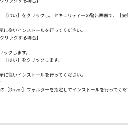
クリックする場合】
AD THIS AGREEMENT, UNDERSTOOD IT, AND AGREE TO BE 
HAT THIS AGREEMENT IS THE COMPLETE AND EXCLUSIVE S
ら、［はい］をクリックし、セキュリティーの警告画面で、［実
NING THE SUBJECT MATTER HEREOF AND SUPERSEDES A
N, AND ANY OTHER COMMUNICATIONS BETWEEN YOU AND 
指示に従いインストールを行ってください。
NDMENT TO THIS AGREEMENT SHALL BE EFFECTIVE UNLES
クリックする場合】
 CANON.
。
rning this Agreement, or if you desire to contact Canon for
リックします。
utor/dealer, serving the country where you obtained the Prod
ら、［はい］をクリックします。
指示に従いインストールを行ってください。
合
［Driver］フォルダーを指定してインストールを行ってくだ