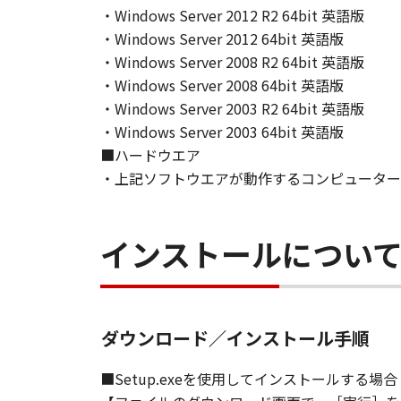
This Agreement is effective upon y
・Windows Server 2012 R2 64bit 英語版
installing the SOFTWARE and remai
・Windows Server 2012 64bit 英語版
including any and all copies thereof
・Windows Server 2008 R2 64bit 英語版
This Agreement shall also terminate
・Windows Server 2008 64bit 英語版
to Canon enforcing its respective 
・Windows Server 2003 R2 64bit 英語版
Notwithstanding the foregoing, Sect
・Windows Server 2003 64bit 英語版
9. U.S. GOVERNMENT RESTRICTED
■ハードウエア
A "US Government End User" shall m
・上記ソフトウエアが動作するコンピューター
End User, the following shall apply
1995), consisting of "commercial 
used in 48 C.F.R. 12.212 (September
インストールについ
1995), all U.S. Government End Use
Canon Inc./30-2, Shimomaruko 3-c
10. SEVERABILITY
In the event that any section hereof
ダウンロード／インストール手順
section shall be null and void with 
remain in full force and effect.
■Setup.exeを使用してインストールする場合
11. ACKNOWLEDGEMENT
BY CLICKING THE BUTTON INDICA