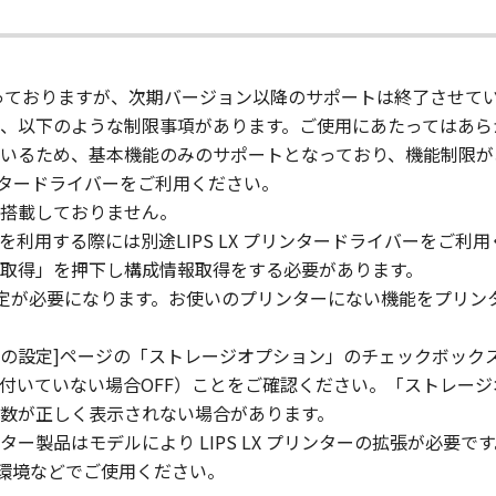
lete any copyright notice of Canon or its licensors containe
対象となっておりますが、次期バージョン以降のサポートは終了させて
ll respects the title, ownership and intellectual property ri
、以下のような制限事項があります。ご使用にあたってはあら
cense or right, express or implied, is hereby conveyed or gra
いるため、基本機能のみのサポートとなっており、機能制限が
ts licensors.
リンタードライバーをご利用ください。
搭載しておりません。
 laws and restrictions and regulations of the country involv
 in violation of any such laws, restrictions and regulations,
用する際には別途LIPS LX プリンタードライバーをご利用
取得」を押下し構成情報取得をする必要があります。
IARIES OR AFFILIATES, THEIR DISTRIBUTORS, OR DEALER
設定が必要になります。お使いのプリンターにない機能をプリン
R HELPING YOU TO USE THE SOFTWARE, OR PROVIDING YO
REUNDER.
スの設定]ページの「ストレージオプション」のチェックボック
 LIABILITY
ドが付いていない場合OFF）ことをご確認ください。「ストレー
 PROVIDED "AS IS" WITHOUT WARRANTY OF ANY KIND, EIT
数が正しく表示されない場合があります。
 THE IMPLIED WARRANTIES OF MERCHANTABILITY AND FIT
製品はモデルにより LIPS LX プリンターの拡張が必要です
LITY AND PERFORMANCE OF THE SOFTWARE IS WITH YOU.
int環境などでご使用ください。
RE COST OF ALL NECESSARY SERVICING, REPAIR OR CORRE