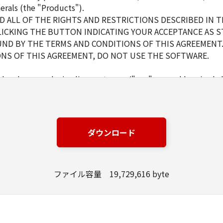
erals (the "Products").
 ALL OF THE RIGHTS AND RESTRICTIONS DESCRIBED IN 
LICKING THE BUTTON INDICATING YOUR ACCEPTANCE AS S
ND BY THE TERMS AND CONDITIONS OF THIS AGREEMENT.
NS OF THIS AGREEMENT, DO NOT USE THE SOFTWARE.
d and non-exclusive license to use ("use" as used herein shal
 displaying) the SOFTWARE solely for the use with Products o
s (the "Designated Computer").
er computers connected to your Designated Computer to us
l abide by the terms of this Agreement and shall be subject t
ダウンロード
WARE solely for a back-up purpose.
ファイル容量 19,729,616 byte
pt as expressly granted or permitted herein, and shall not as
rd party the SOFTWARE. You shall not alter, translate or con
ompile or otherwise reverse engineer the SOFTWARE and you 