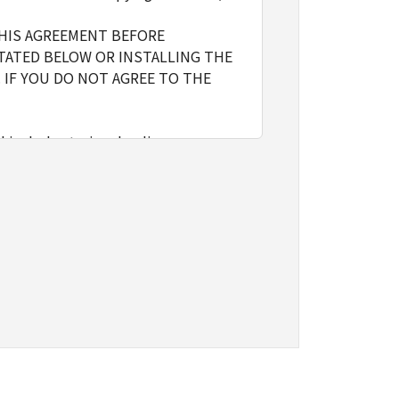
THIS AGREEMENT BEFORE
TATED BELOW OR INSTALLING THE
 IF YOU DO NOT AGREE TO THE
l include storing, loading,
nly on computers directly or via
e the SOFTWARE, provided that you
o restrictions and obligations
sign, sublicense, sell, rent, lease,
vert to another programming
shall not have any third party to