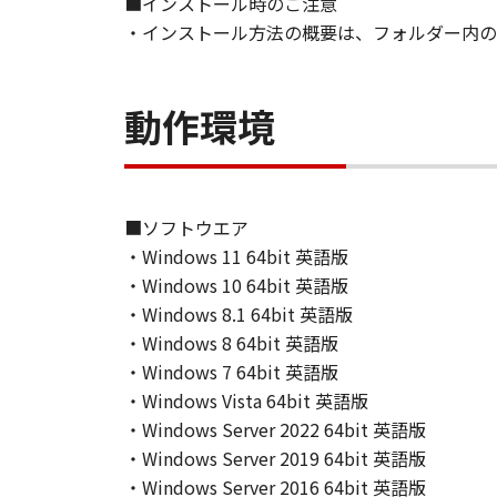
■インストール時のご注意
JURISDICTIONS DO NOT ALLOW TH
・インストール方法の概要は、フォルダー内のRe
THIS WARRANTY GIVES YOU SPECI
STATE OR JURISDICTION TO JURI
NEITHER CANON, CANON'S SUBSID
動作環境
WARRANT THAT THE FUNCTIONS C
OF THE SOFTWARE WILL BE UNIN
[NO LIABILITY FOR DAMAGES] IN 
DISTRIBUTORS DEALERS OR CANO
LIMITATION, LOSS OF BUSINESS 
■ソフトウエア
COMPENSATORY, INCIDENTAL OR C
・Windows 11 64bit 英語版
USE THE SOFTWARE EVEN IF EITHE
・Windows 10 64bit 英語版
CANON'S LICENSORS HAVE BEEN A
・Windows 8.1 64bit 英語版
NOT ALLOW THE LIMITATION OR E
・Windows 8 64bit 英語版
INJURY OR DEATH RESULTING FRO
・Windows 7 64bit 英語版
NOT APPLY TO YOU.
・Windows Vista 64bit 英語版
[RELEASE OF LIABILITY] TO THE 
・Windows Server 2022 64bit 英語版
SUBSIDIARIES AND AFFILIATES, T
・Windows Server 2019 64bit 英語版
ARISING FROM OR RELATED TO AL
・Windows Server 2016 64bit 英語版
8. TERM