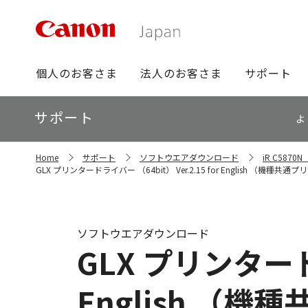
グ
個人のお客さま
法人のお客さま
サポート
ロ
ー
ロ
サポート
バ
よ
ー
ル
カ
ナ
サ
ル
Home
サポート
ソフトウエアダウンロード
iR C587
イ
ビ
ナ
GLX プリンタードライバー （64bit） Ver.2.15 for English （機種
ト
ビ
内
の
現
在
ソフトウエアダウンロード
位
GLX プリンタードラ
置
English （