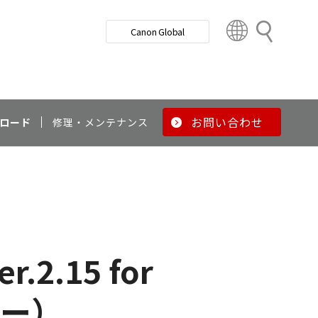
検
Canon Global
索
C
o
u
n
t
r
お問い合わせ
ロード
修理・メンテナンス
y
&
R
e
g
i
o
n
2.15 for
バー）