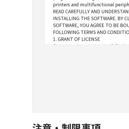
printers and multifunctional periph
READ CAREFULLY AND UNDERSTAND
INSTALLING THE SOFTWARE. BY C
SOFTWARE, YOU AGREE TO BE BOU
FOLLOWING TERMS AND CONDITIO
1. GRANT OF LICENSE
Canon grants you a personal, limite
installing, accessing, executing or
network connected to the Product
You may allow other users of oth
must assure that all such users shal
borne by you hereunder.
You may make one copy of the SOFT
2. RESTRICTIONS
You shall not use the SOFTWARE exce
loan, convey or transfer to any thi
language, modify, disassemble, dec
do so.
注意・制限事項
3. COPYRIGHT NOTICE