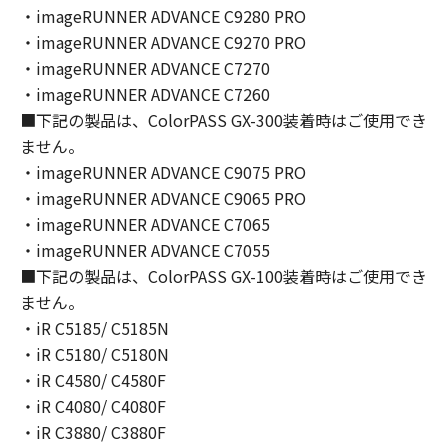
You shall not modify, remove or delete any
・imageRUNNER ADVANCE C9280 PRO
copyright notice of Canon or its licensors
・imageRUNNER ADVANCE C9270 PRO
contained in the SOFTWARE, including any
・imageRUNNER ADVANCE C7270
copy thereof.
・imageRUNNER ADVANCE C7260
4. OWNERSHIP
■下記の製品は、ColorPASS GX-300装着時はご使用でき
Canon and its licensors retain in all respects
ません。
the title, ownership and intellectual property
・imageRUNNER ADVANCE C9075 PRO
rights in and to the SOFTWARE. Except as
・imageRUNNER ADVANCE C9065 PRO
expressly provided herein, no license or right,
・imageRUNNER ADVANCE C7065
express or implied, is hereby conveyed or
granted by Canon to you for any intellectual
・imageRUNNER ADVANCE C7055
property of Canon and its licensors.
■下記の製品は、ColorPASS GX-100装着時はご使用でき
5. EXPORT CONTROL
ません。
You agree to comply with all export laws and
・iR C5185/ C5185N
restrictions and regulations of the country
・iR C5180/ C5180N
involved, and not to export or re-export,
・iR C4580/ C4580F
directly or indirectly, the SOFTWARE in
・iR C4080/ C4080F
violation of any such laws, restrictions and
・iR C3880/ C3880F
regulations, or without all necessary