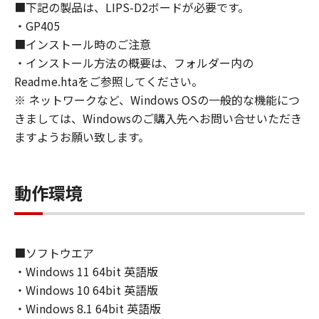
■下記の製品は、LIPS-D2ボードが必要です。
approvals.
・GP405
6. SUPPORT AND UPDATE
■インストール時のご注意
NEITHER CANON, CANON'S SUBSIDIARIES OR
・インストール方法の概要は、フォルダー内の
AFFILIATES, THEIR DISTRIBUTORS, OR
DEALERS NOR CANON'S LICENSORS ARE
Readme.htaをご参照してください。
RESPONSIBLE FOR MAINTAINING OR
※ ネットワークなど、Windows OSの一般的な機能につ
HELPING YOU TO USE THE SOFTWARE, OR
きましては、Windowsのご購入先へお問い合せいただき
PROVIDING YOU WITH ANY UPDATES, FIXES
ますようお願い致します。
OR SUPPORT FOR THE SOFTWARE
HEREUNDER.
7. DISCLAIMER OF WARRANTIES AND
動作環境
LIABILITY
[NO WARRANTY] THE SOFTWARE IS
PROVIDED "AS IS" WITHOUT WARRANTY OF
ANY KIND, EITHER EXPRESSED OR IMPLIED,
■ソフトウエア
INCLUDING, BUT NOT LIMITED TO THE
・Windows 11 64bit 英語版
IMPLIED WARRANTIES OF MERCHANTABILITY
・Windows 10 64bit 英語版
AND FITNESS FOR A PARTICULAR PURPOSE.
・Windows 8.1 64bit 英語版