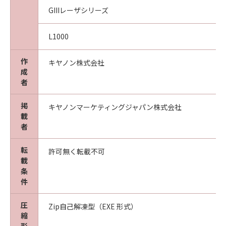
GIIIレーザシリーズ
L1000
作
キヤノン株式会社
成
者
掲
キヤノンマーケティングジャパン株式会社
載
者
転
許可無く転載不可
載
条
件
圧
Zip自己解凍型（EXE 形式）
縮