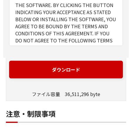
THE SOFTWARE. BY CLICKING THE BUTTON
INDICATING YOUR ACCEPTANCE AS STATED
BELOW OR INSTALLING THE SOFTWARE, YOU
AGREE TO BE BOUND BY THE TERMS AND
CONDITIONS OF THIS AGREEMENT. IF YOU
DO NOT AGREE TO THE FOLLOWING TERMS
AND CONDITIONS OF THIS AGREEMENT, DO
NOT USE THE SOFTWARE.
1. GRANT OF LICENSE
Canon grants you a personal, limited and non-
ダウンロード
exclusive license to use ("use" as used herein
shall include storing, loading, installing,
accessing, executing or displaying) the
ファイル容量 36,511,296 byte
SOFTWARE solely for the use with Products
only on computers directly or via network
connected to the Products (the "Designated
注意・制限事項
Computer").
You may allow other users of other