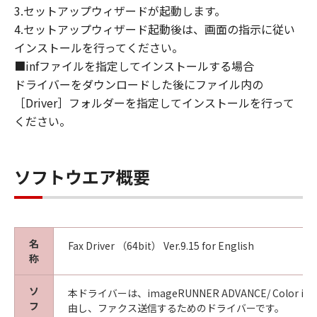
This Agreement is effective upon your
3.セットアップウィザードが起動します。
acceptance hereof by clicking the button
4.セットアップウィザード起動後は、画面の指示に従い
indicating your acceptance as stated below or
インストールを行ってください。
installing the SOFTWARE and remains in
■infファイルを指定してインストールする場合
effect until terminated. You may terminate
ドライバーをダウンロードした後にファイル内の
this Agreement by destroying the SOFTWARE
［Driver］フォルダーを指定してインストールを行って
including any and all copies thereof.
This Agreement shall also terminate if you fail
ください。
to comply with any terms hereof. Upon
termination of this Agreement, in addition to
Canon enforcing its respective legal rights,
ソフトウエア概要
you must then promptly destroy the
SOFTWARE including any and all copies
thereof. Notwithstanding the foregoing,
Sections 4, and 7 through 11 shall survive any
名
Fax Driver （64bit） Ver.9.15 for English
termination of this Agreement.
称
9. U.S. GOVERNMENT RESTRICTED RIGHTS
NOTICE
ソ
本ドライバーは、imageRUNNER ADVANCE/ Color image
A "US Government End User" shall mean any
フ
由し、ファクス送信するためのドライバーです。