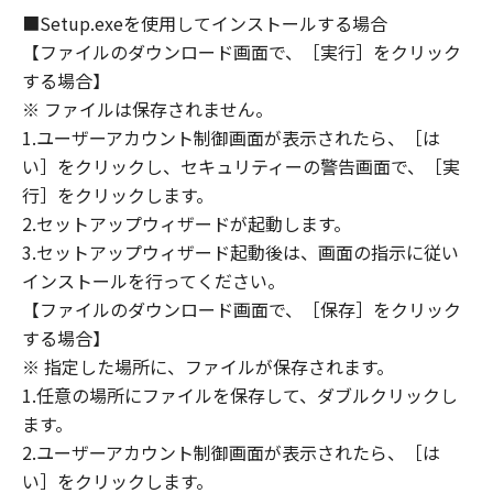
OF THE POSSIBILITY OF SUCH DAMAGES.
■Setup.exeを使用してインストールする場合
SOME STATES OR LEGAL JURISDICTIONS DO
【ファイルのダウンロード画面で、［実行］をクリック
NOT ALLOW THE LIMITATION OR EXCLUSION
する場合】
OF LIABILITY FOR INCIDENTAL OR
※ ファイルは保存されません。
CONSEQUENTIAL DAMAGES, OR PERSONAL
1.ユーザーアカウント制御画面が表示されたら、［は
INJURY OR DEATH RESULTING FROM
い］をクリックし、セキュリティーの警告画面で、［実
NEGLIGENCE ON THE PART OF THE SELLER,
行］をクリックします。
SO THE ABOVE LIMITATION OR EXCLUSION
2.セットアップウィザードが起動します。
MAY NOT APPLY TO YOU.
3.セットアップウィザード起動後は、画面の指示に従い
[RELEASE OF LIABILITY] TO THE FULL
インストールを行ってください。
EXTENT PERMITTED BY APPLICABLE LAW,
【ファイルのダウンロード画面で、［保存］をクリック
YOU HEREBY RELEASE CANON, CANON'S
SUBSIDIARIES AND AFFILIATES, THEIR
する場合】
DISTRIBUTORS, DEALERS AND CANON'S
※ 指定した場所に、ファイルが保存されます。
LICENSORS FROM ANY AND ALL LIABILITY
1.任意の場所にファイルを保存して、ダブルクリックし
ARISING FROM OR RELATED TO ALL CLAIMS
ます。
CONCERNING THE SOFTWARE OR ITS USE.
2.ユーザーアカウント制御画面が表示されたら、［は
8. TERM
い］をクリックします。