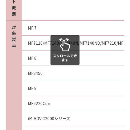
ト
agency or entity of the government of the
概
United States. If you are a US Government
要
End User, the following shall apply: The
SOFTWARE is a "commercial item," as that
対
MF 7
term is defined at 48 C.F.R. 2.101 (October
象
1995), consisting of "commercial computer
製
MF7110/MF7140/MF7140N/MF7140ND/MF7210/MF72
software" and "commercial computer
品
software documentation," as such terms are
スクロールでき
used in 48 C.F.R. 12.212 (September 1995).
MF 8
ます
Consistent with 48 C.F.R. 12.212 and 48 C.F.R.
227.7202-1 through 227.7202-4 (June 1995),
MF8450
all U.S. Government End Users shall acquire
the SOFTWARE with only those rights set
MF 9
forth herein. The manufacturer is Canon
Inc./30-2, Shimomaruko 3-chome, Ohta-ku,
MF9220Cdn
Tokyo 146-8501, Japan.
10. SEVERABILITY
iR-ADV C2000シリーズ
In the event that any section hereof is
declared or found to be illegal by any court or