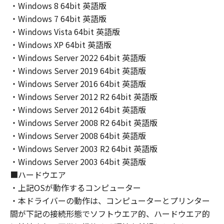
THE ENTIRE RISK AS TO THE QUALITY AND
・Windows 8 64bit 英語版
PERFORMANCE OF THE SOFTWARE IS WITH
・Windows 7 64bit 英語版
YOU. SHOULD THE SOFTWARE PROVE
・Windows Vista 64bit 英語版
DEFECTIVE, YOU ASSUME THE ENTIRE COST
・Windows XP 64bit 英語版
OF ALL NECESSARY SERVICING, REPAIR OR
・Windows Server 2022 64bit 英語版
CORRECTION. SOME STATES OR LEGAL
・Windows Server 2019 64bit 英語版
JURISDICTIONS DO NOT ALLOW THE
・Windows Server 2016 64bit 英語版
EXCLUSION OF IMPLIED WARRANTIES, SO
・Windows Server 2012 R2 64bit 英語版
THE ABOVE EXCLUSION MAY NOT APPLY TO
YOU.
・Windows Server 2012 64bit 英語版
THIS WARRANTY GIVES YOU SPECIFIC LEGAL
・Windows Server 2008 R2 64bit 英語版
RIGHTS AND YOU MAY ALSO HAVE OTHER
・Windows Server 2008 64bit 英語版
RIGHTS WHICH VARY FROM STATE TO STATE
・Windows Server 2003 R2 64bit 英語版
OR JURISDICTION TO JURISDICTION.
・Windows Server 2003 64bit 英語版
NEITHER CANON, CANON'S SUBSIDIARIES OR
■ハードウエア
AFFILIATES, THEIR DISTRIBUTORS, OR
・上記OSが動作するコンピューター
DEALERS NOR CANON'S LICENSORS
・本ドライバーの動作は、コンピューターとプリンター
WARRANT THAT THE FUNCTIONS
間が下記の接続形態でソフトウエア的、ハードウエア的
CONTAINED IN THE SOFTWARE WILL MEET