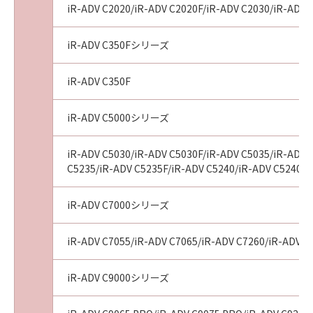
iR-ADV C2020/iR-ADV C2020F/iR-ADV C2030/iR-ADV 
tribunal of competent jurisdiction, such
section shall be null and void with respect to
the jurisdiction of that court or tribunal and
iR-ADV C350Fシリーズ
all the remaining provisions hereof shall
remain in full force and effect.
iR-ADV C350F
11. ACKNOWLEDGEMENT
BY CLICKING THE BUTTON INDICATING
iR-ADV C5000シリーズ
YOUR ACCEPTANCE AS STATED BELOW OR
INSTALLING THE SOFTWARE, YOU
iR-ADV C5030/iR-ADV C5030F/iR-ADV C5035/iR-ADV 
ACKNOWLEDGE THAT YOU HAVE READ THIS
C5235/iR-ADV C5235F/iR-ADV C5240/iR-ADV C5240F/
AGREEMENT, UNDERSTOOD IT, AND AGREE
TO BE BOUND BY ITS TERMS AND
iR-ADV C7000シリーズ
CONDITIONS. YOU ALSO AGREE THAT THIS
AGREEMENT IS THE COMPLETE AND
iR-ADV C7055/iR-ADV C7065/iR-ADV C7260/iR-ADV C
EXCLUSIVE STATEMENT OF AGREEMENT
BETWEEN YOU AND CANON CONCERNING
iR-ADV C9000シリーズ
THE SUBJECT MATTER HEREOF AND
SUPERSEDES ALL PROPOSALS OR PRIOR