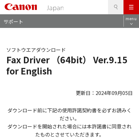
検
このページの本文へ
メ
索
ロ
ニ
menu
サポート
ー
ュ
カ
ー
ル
ナ
ソフトウエアダウンロード
ビ
Fax Driver （64bit） Ver.9.15
for English
更新日：2024年09月05日
ダウンロード前に下記の使用許諾契約書を必ずお読みく
ださい。
ダウンロードを開始された場合には本許諾書に同意され
たものとさせていただきます。