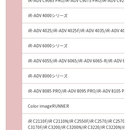
AGREEMENTS, VERBAL OR WRITTEN, AND
iR-ADV C9065 PRO/iR-ADV C9075 PRO/iR-ADV C9270
ANY OTHER COMMUNICATIONS BETWEEN
YOU AND CANON RELATING TO THE
iR-ADV 4000シリーズ
SUBJECT MATTER HEREOF. NO AMENDMENT
TO THIS AGREEMENT SHALL BE EFFECTIVE
iR-ADV 4025/iR-ADV 4025F/iR-ADV 4035/iR-ADV 4035
UNLESS SIGNED BY A DULY AUTHORISED
REPRESENTATIVE OF CANON.
iR-ADV 6000シリーズ
Should you have any questions concerning
this Agreement, or if you desire to contact
iR-ADV 6055/iR-ADV 6065/iR-ADV 6065-R/iR-ADV 607
Canon for any reason, please write to Canon's
sales subsidiary or distributor/dealer, serving
iR-ADV 8000シリーズ
the country where you obtained the
Products.
iR-ADV 8085 PRO/iR-ADV 8095 PRO/iR-ADV 8105 PRO
No.022915
Color imageRUNNER
iR C2110F/iR C2110N/iR C2550F/iR C2570/iR C2570F/i
C3170F/iR C3200/iR C3200N/iR C3220/iR C3220N/iR C