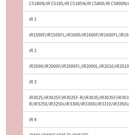
C5180N/iR C5185/iR C5185N/iR C5800/iR C5800N/iR 
iR 1
iR1500F/iR1500FL/iR1600/iR1600F/iR1600FL/iR1600
iR 2
iR2000/iR2000F/iR2000FL/iR2000L/iR2010/iR2010F/i
iR 3
iR3025/iR3025F/iR3025F-R/iR3035/iR3035F/iR3035F
R/iR3250/iR3250i/iR3300/iR3300i/iR3310/iR3350i/iR
iR 4