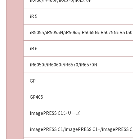
iR400/iR400F/iR4570/iR4570F
iR 5
iR5055/iR5055N/iR5065/iR5065N/iR5075N/iR5150i/i
iR 6
iR6050i/iR6060i/iR6570/iR6570N
GP
GP405
imagePRESS C1シリーズ
imagePRESS C1/imagePRESS C1+/imagePRESS C1+I