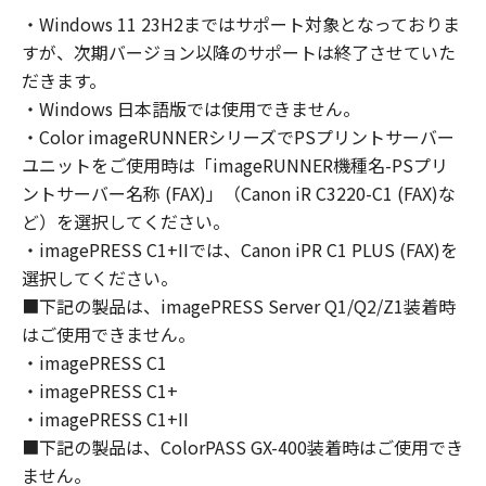
computers connected to your Designated
・Windows 11 23H2まではサポート対象となっておりま
Computer to use the SOFTWARE, provided
すが、次期バージョン以降のサポートは終了させていた
that you must assure that all such users shall
abide by the terms of this Agreement and
だきます。
shall be subject to restrictions and
・Windows 日本語版では使用できません。
obligations borne by you hereunder.
・Color imageRUNNERシリーズでPSプリントサーバー
You may make one copy of the SOFTWARE
ユニットをご使用時は「imageRUNNER機種名-PSプリ
solely for a back-up purpose.
ントサーバー名称 (FAX)」（Canon iR C3220-C1 (FAX)な
2. RESTRICTIONS
ど）を選択してください。
You shall not use the SOFTWARE except as
・imagePRESS C1+IIでは、Canon iPR C1 PLUS (FAX)を
expressly granted or permitted herein, and
選択してください。
shall not assign, sublicense, sell, rent, lease,
■下記の製品は、imagePRESS Server Q1/Q2/Z1装着時
loan, convey or transfer to any third party the
はご使用できません。
SOFTWARE. You shall not alter, translate or
・imagePRESS C1
convert to another programming language,
・imagePRESS C1+
modify, disassemble, decompile or otherwise
reverse engineer the SOFTWARE and you shall
・imagePRESS C1+II
not have any third party to do so.
■下記の製品は、ColorPASS GX-400装着時はご使用でき
3. COPYRIGHT NOTICE
ません。