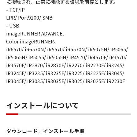
に接続され、正常に機能する環境を前提とします。
YOUR REQUIREMENTS OR THAT THE
- TCP/IP
OPERATION OF THE SOFTWARE WILL BE
LPR/ Port9100/ SMB
UNINTERRUPTED OR ERROR FREE.
[NO LIABILITY FOR DAMAGES] IN NO EVENT
- USB
SHALL EITHER CANON, CANON'S
imageRUNNER ADVANCE、
SUBSIDIARIES OR AFFILIATES, THEIR
Color imageRUNNER、
DISTRIBUTORS DEALERS OR CANON'S
iR6570/ iR6570N/ iR5570/ iR5570N/ iR5075N/ iR5065/
LICENSORS BE LIABLE FOR ANY DAMAGES
iR5065N/ iR5055/ iR5055N/ iR4570/ iR4570F/ iR3570/
WHATSOEVER (INCLUDING WITHOUT
iR3570F/ iR2870/ iR2870F/ iR2270/ iR2270F/ iR3245/
LIMITATION, LOSS OF BUSINESS PROFITS,
iR3245F/ iR3235/ iR3235F/ iR3225/ iR3225F/ iR3045/
LOSS OF BUSINESS INFORMATION, LOSS OF
iR3045F/ iR3035/ iR3035F/ iR3025/ iR3025F/ iR2230F
BUSINESS INTERRUPTION OR OTHER
COMPENSATORY, INCIDENTAL OR
CONSEQUENTIAL DAMAGES) ARISING OUT OF
インストールについて
THE SOFTWARE, USE THEREOF OR INABILITY
TO USE THE SOFTWARE EVEN IF EITHER
CANON, CANON'S SUBSIDIARIES OR
AFFILIATES, THEIR DISTRIBUTORS, DEALERS
ダウンロード／インストール手順
OR CANON'S LICENSORS HAVE BEEN ADVISED