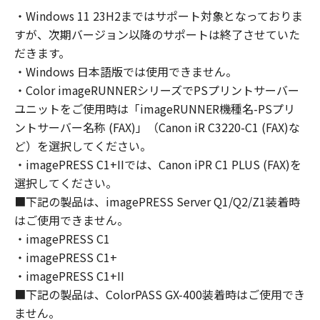
computers connected to your Designated
・Windows 11 23H2まではサポート対象となっておりま
Computer to use the SOFTWARE, provided
すが、次期バージョン以降のサポートは終了させていた
that you must assure that all such users shall
abide by the terms of this Agreement and
だきます。
shall be subject to restrictions and
・Windows 日本語版では使用できません。
obligations borne by you hereunder.
・Color imageRUNNERシリーズでPSプリントサーバー
You may make one copy of the SOFTWARE
ユニットをご使用時は「imageRUNNER機種名-PSプリ
solely for a back-up purpose.
ントサーバー名称 (FAX)」（Canon iR C3220-C1 (FAX)な
2. RESTRICTIONS
ど）を選択してください。
You shall not use the SOFTWARE except as
・imagePRESS C1+IIでは、Canon iPR C1 PLUS (FAX)を
expressly granted or permitted herein, and
選択してください。
shall not assign, sublicense, sell, rent, lease,
■下記の製品は、imagePRESS Server Q1/Q2/Z1装着時
loan, convey or transfer to any third party the
はご使用できません。
SOFTWARE. You shall not alter, translate or
・imagePRESS C1
convert to another programming language,
・imagePRESS C1+
modify, disassemble, decompile or otherwise
reverse engineer the SOFTWARE and you shall
・imagePRESS C1+II
not have any third party to do so.
■下記の製品は、ColorPASS GX-400装着時はご使用でき
3. COPYRIGHT NOTICE
ません。