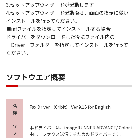
This Agreement is effective upon your
3.セットアップウィザードが起動します。
acceptance hereof by clicking the button
4.セットアップウィザード起動後は、画面の指示に従い
indicating your acceptance as stated below or
インストールを行ってください。
installing the SOFTWARE and remains in
■infファイルを指定してインストールする場合
effect until terminated. You may terminate
ドライバーをダウンロードした後にファイル内の
this Agreement by destroying the SOFTWARE
［Driver］フォルダーを指定してインストールを行って
including any and all copies thereof.
This Agreement shall also terminate if you fail
ください。
to comply with any terms hereof. Upon
termination of this Agreement, in addition to
Canon enforcing its respective legal rights,
ソフトウエア概要
you must then promptly destroy the
SOFTWARE including any and all copies
thereof. Notwithstanding the foregoing,
Sections 4, and 7 through 11 shall survive any
名
Fax Driver （64bit） Ver.9.15 for English
termination of this Agreement.
称
9. U.S. GOVERNMENT RESTRICTED RIGHTS
NOTICE
ソ
本ドライバーは、imageRUNNER ADVANCE/ Color image
A "US Government End User" shall mean any
フ
由し、ファクス送信するためのドライバーです。