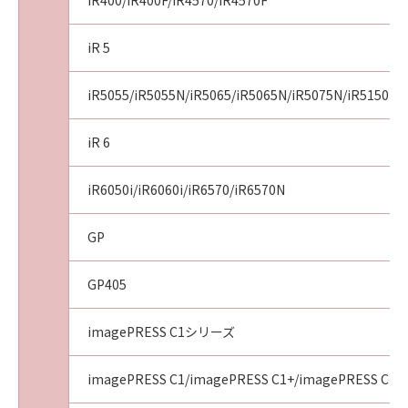
iR400/iR400F/iR4570/iR4570F
iR 5
iR5055/iR5055N/iR5065/iR5065N/iR5075N/iR5150i/i
iR 6
iR6050i/iR6060i/iR6570/iR6570N
GP
GP405
imagePRESS C1シリーズ
imagePRESS C1/imagePRESS C1+/imagePRESS C1+I