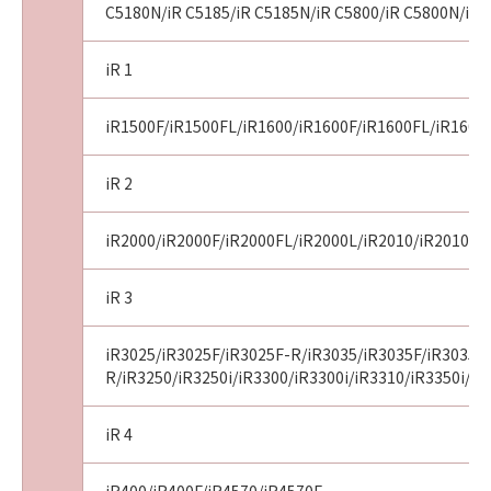
C5180N/iR C5185/iR C5185N/iR C5800/iR C5800N/iR 
iR 1
iR1500F/iR1500FL/iR1600/iR1600F/iR1600FL/iR1600
iR 2
iR2000/iR2000F/iR2000FL/iR2000L/iR2010/iR2010F/i
iR 3
iR3025/iR3025F/iR3025F-R/iR3035/iR3035F/iR3035F
R/iR3250/iR3250i/iR3300/iR3300i/iR3310/iR3350i/iR
iR 4