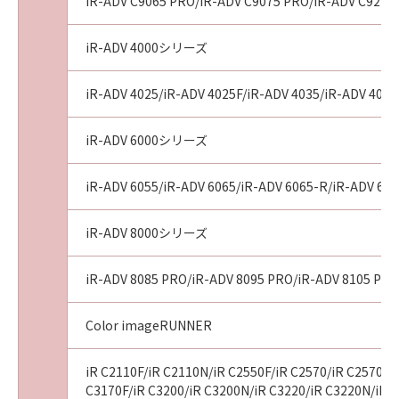
AGREEMENTS, VERBAL OR WRITTEN, AND
iR-ADV C9065 PRO/iR-ADV C9075 PRO/iR-ADV C9270
ANY OTHER COMMUNICATIONS BETWEEN
YOU AND CANON RELATING TO THE
iR-ADV 4000シリーズ
SUBJECT MATTER HEREOF. NO AMENDMENT
TO THIS AGREEMENT SHALL BE EFFECTIVE
iR-ADV 4025/iR-ADV 4025F/iR-ADV 4035/iR-ADV 4035
UNLESS SIGNED BY A DULY AUTHORISED
REPRESENTATIVE OF CANON.
iR-ADV 6000シリーズ
Should you have any questions concerning
this Agreement, or if you desire to contact
iR-ADV 6055/iR-ADV 6065/iR-ADV 6065-R/iR-ADV 607
Canon for any reason, please write to Canon's
sales subsidiary or distributor/dealer, serving
iR-ADV 8000シリーズ
the country where you obtained the
Products.
iR-ADV 8085 PRO/iR-ADV 8095 PRO/iR-ADV 8105 PRO
No.022915
Color imageRUNNER
iR C2110F/iR C2110N/iR C2550F/iR C2570/iR C2570F/i
C3170F/iR C3200/iR C3200N/iR C3220/iR C3220N/iR C