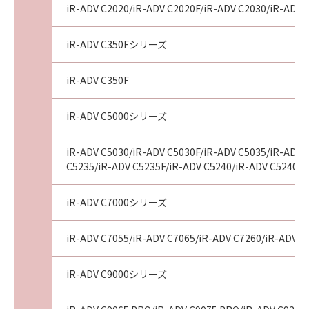
iR-ADV C2020/iR-ADV C2020F/iR-ADV C2030/iR-ADV 
tribunal of competent jurisdiction, such
section shall be null and void with respect to
the jurisdiction of that court or tribunal and
iR-ADV C350Fシリーズ
all the remaining provisions hereof shall
remain in full force and effect.
iR-ADV C350F
11. ACKNOWLEDGEMENT
BY CLICKING THE BUTTON INDICATING
iR-ADV C5000シリーズ
YOUR ACCEPTANCE AS STATED BELOW OR
INSTALLING THE SOFTWARE, YOU
iR-ADV C5030/iR-ADV C5030F/iR-ADV C5035/iR-ADV 
ACKNOWLEDGE THAT YOU HAVE READ THIS
C5235/iR-ADV C5235F/iR-ADV C5240/iR-ADV C5240F/
AGREEMENT, UNDERSTOOD IT, AND AGREE
TO BE BOUND BY ITS TERMS AND
iR-ADV C7000シリーズ
CONDITIONS. YOU ALSO AGREE THAT THIS
AGREEMENT IS THE COMPLETE AND
iR-ADV C7055/iR-ADV C7065/iR-ADV C7260/iR-ADV C
EXCLUSIVE STATEMENT OF AGREEMENT
BETWEEN YOU AND CANON CONCERNING
iR-ADV C9000シリーズ
THE SUBJECT MATTER HEREOF AND
SUPERSEDES ALL PROPOSALS OR PRIOR