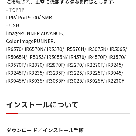
に接続され、正常に機能する環境を前提とします。
YOUR REQUIREMENTS OR THAT THE
- TCP/IP
OPERATION OF THE SOFTWARE WILL BE
LPR/ Port9100/ SMB
UNINTERRUPTED OR ERROR FREE.
[NO LIABILITY FOR DAMAGES] IN NO EVENT
- USB
SHALL EITHER CANON, CANON'S
imageRUNNER ADVANCE、
SUBSIDIARIES OR AFFILIATES, THEIR
Color imageRUNNER、
DISTRIBUTORS DEALERS OR CANON'S
iR6570/ iR6570N/ iR5570/ iR5570N/ iR5075N/ iR5065/
LICENSORS BE LIABLE FOR ANY DAMAGES
iR5065N/ iR5055/ iR5055N/ iR4570/ iR4570F/ iR3570/
WHATSOEVER (INCLUDING WITHOUT
iR3570F/ iR2870/ iR2870F/ iR2270/ iR2270F/ iR3245/
LIMITATION, LOSS OF BUSINESS PROFITS,
iR3245F/ iR3235/ iR3235F/ iR3225/ iR3225F/ iR3045/
LOSS OF BUSINESS INFORMATION, LOSS OF
iR3045F/ iR3035/ iR3035F/ iR3025/ iR3025F/ iR2230F
BUSINESS INTERRUPTION OR OTHER
COMPENSATORY, INCIDENTAL OR
CONSEQUENTIAL DAMAGES) ARISING OUT OF
インストールについて
THE SOFTWARE, USE THEREOF OR INABILITY
TO USE THE SOFTWARE EVEN IF EITHER
CANON, CANON'S SUBSIDIARIES OR
AFFILIATES, THEIR DISTRIBUTORS, DEALERS
ダウンロード／インストール手順
OR CANON'S LICENSORS HAVE BEEN ADVISED