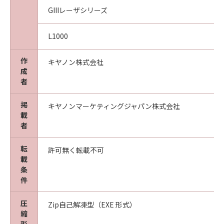
GIIIレーザシリーズ
L1000
作
キヤノン株式会社
成
者
掲
キヤノンマーケティングジャパン株式会社
載
者
転
許可無く転載不可
載
条
件
圧
Zip自己解凍型（EXE 形式）
縮