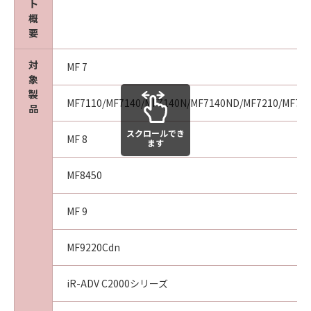
ト
agency or entity of the government of the
概
United States. If you are a US Government
要
End User, the following shall apply: The
SOFTWARE is a "commercial item," as that
対
MF 7
term is defined at 48 C.F.R. 2.101 (October
象
1995), consisting of "commercial computer
製
MF7110/MF7140/MF7140N/MF7140ND/MF7210/MF72
software" and "commercial computer
品
software documentation," as such terms are
スクロールでき
used in 48 C.F.R. 12.212 (September 1995).
MF 8
ます
Consistent with 48 C.F.R. 12.212 and 48 C.F.R.
227.7202-1 through 227.7202-4 (June 1995),
MF8450
all U.S. Government End Users shall acquire
the SOFTWARE with only those rights set
MF 9
forth herein. The manufacturer is Canon
Inc./30-2, Shimomaruko 3-chome, Ohta-ku,
MF9220Cdn
Tokyo 146-8501, Japan.
10. SEVERABILITY
iR-ADV C2000シリーズ
In the event that any section hereof is
declared or found to be illegal by any court or