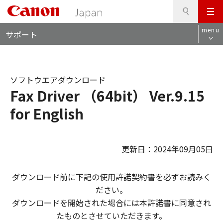
検
このページの本文へ
メ
索
ロ
ニ
menu
サポート
ー
ュ
カ
ー
ル
ナ
ソフトウエアダウンロード
ビ
Fax Driver （64bit） Ver.9.15
for English
更新日：2024年09月05日
ダウンロード前に下記の使用許諾契約書を必ずお読みく
ださい。
ダウンロードを開始された場合には本許諾書に同意され
たものとさせていただきます。