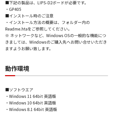
■下記の製品は、LIPS-D2ボードが必要です。
approvals.
・GP405
6. SUPPORT AND UPDATE
■インストール時のご注意
NEITHER CANON, CANON'S SUBSIDIARIES OR
・インストール方法の概要は、フォルダー内の
AFFILIATES, THEIR DISTRIBUTORS, OR
DEALERS NOR CANON'S LICENSORS ARE
Readme.htaをご参照してください。
RESPONSIBLE FOR MAINTAINING OR
※ ネットワークなど、Windows OSの一般的な機能につ
HELPING YOU TO USE THE SOFTWARE, OR
きましては、Windowsのご購入先へお問い合せいただき
PROVIDING YOU WITH ANY UPDATES, FIXES
ますようお願い致します。
OR SUPPORT FOR THE SOFTWARE
HEREUNDER.
7. DISCLAIMER OF WARRANTIES AND
動作環境
LIABILITY
[NO WARRANTY] THE SOFTWARE IS
PROVIDED "AS IS" WITHOUT WARRANTY OF
ANY KIND, EITHER EXPRESSED OR IMPLIED,
■ソフトウエア
INCLUDING, BUT NOT LIMITED TO THE
・Windows 11 64bit 英語版
IMPLIED WARRANTIES OF MERCHANTABILITY
・Windows 10 64bit 英語版
AND FITNESS FOR A PARTICULAR PURPOSE.
・Windows 8.1 64bit 英語版