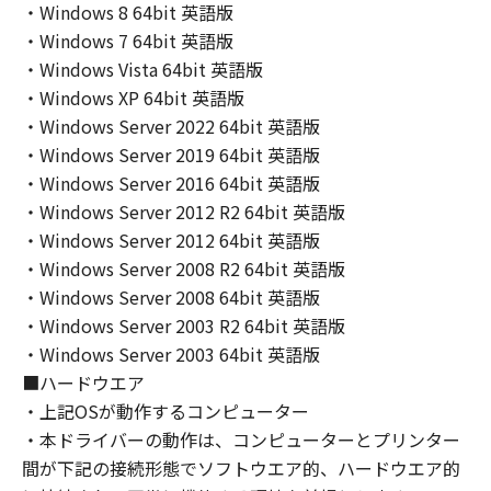
THE ENTIRE RISK AS TO THE QUALITY AND
・Windows 8 64bit 英語版
PERFORMANCE OF THE SOFTWARE IS WITH
・Windows 7 64bit 英語版
YOU. SHOULD THE SOFTWARE PROVE
・Windows Vista 64bit 英語版
DEFECTIVE, YOU ASSUME THE ENTIRE COST
・Windows XP 64bit 英語版
OF ALL NECESSARY SERVICING, REPAIR OR
・Windows Server 2022 64bit 英語版
CORRECTION. SOME STATES OR LEGAL
・Windows Server 2019 64bit 英語版
JURISDICTIONS DO NOT ALLOW THE
・Windows Server 2016 64bit 英語版
EXCLUSION OF IMPLIED WARRANTIES, SO
・Windows Server 2012 R2 64bit 英語版
THE ABOVE EXCLUSION MAY NOT APPLY TO
YOU.
・Windows Server 2012 64bit 英語版
THIS WARRANTY GIVES YOU SPECIFIC LEGAL
・Windows Server 2008 R2 64bit 英語版
RIGHTS AND YOU MAY ALSO HAVE OTHER
・Windows Server 2008 64bit 英語版
RIGHTS WHICH VARY FROM STATE TO STATE
・Windows Server 2003 R2 64bit 英語版
OR JURISDICTION TO JURISDICTION.
・Windows Server 2003 64bit 英語版
NEITHER CANON, CANON'S SUBSIDIARIES OR
■ハードウエア
AFFILIATES, THEIR DISTRIBUTORS, OR
・上記OSが動作するコンピューター
DEALERS NOR CANON'S LICENSORS
・本ドライバーの動作は、コンピューターとプリンター
WARRANT THAT THE FUNCTIONS
間が下記の接続形態でソフトウエア的、ハードウエア的
CONTAINED IN THE SOFTWARE WILL MEET