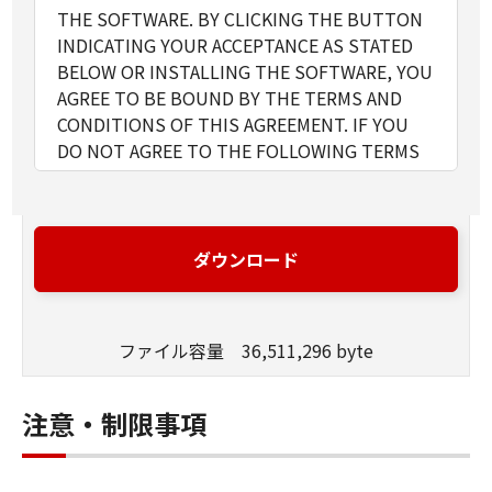
THE SOFTWARE. BY CLICKING THE BUTTON
INDICATING YOUR ACCEPTANCE AS STATED
BELOW OR INSTALLING THE SOFTWARE, YOU
AGREE TO BE BOUND BY THE TERMS AND
CONDITIONS OF THIS AGREEMENT. IF YOU
DO NOT AGREE TO THE FOLLOWING TERMS
AND CONDITIONS OF THIS AGREEMENT, DO
NOT USE THE SOFTWARE.
1. GRANT OF LICENSE
Canon grants you a personal, limited and non-
ダウンロード
exclusive license to use ("use" as used herein
shall include storing, loading, installing,
accessing, executing or displaying) the
ファイル容量 36,511,296 byte
SOFTWARE solely for the use with Products
only on computers directly or via network
connected to the Products (the "Designated
注意・制限事項
Computer").
You may allow other users of other