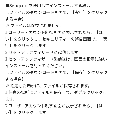
OF THE POSSIBILITY OF SUCH DAMAGES.
■Setup.exeを使用してインストールする場合
SOME STATES OR LEGAL JURISDICTIONS DO
【ファイルのダウンロード画面で、［実行］をクリック
NOT ALLOW THE LIMITATION OR EXCLUSION
する場合】
OF LIABILITY FOR INCIDENTAL OR
※ ファイルは保存されません。
CONSEQUENTIAL DAMAGES, OR PERSONAL
1.ユーザーアカウント制御画面が表示されたら、［は
INJURY OR DEATH RESULTING FROM
い］をクリックし、セキュリティーの警告画面で、［実
NEGLIGENCE ON THE PART OF THE SELLER,
行］をクリックします。
SO THE ABOVE LIMITATION OR EXCLUSION
2.セットアップウィザードが起動します。
MAY NOT APPLY TO YOU.
3.セットアップウィザード起動後は、画面の指示に従い
[RELEASE OF LIABILITY] TO THE FULL
インストールを行ってください。
EXTENT PERMITTED BY APPLICABLE LAW,
【ファイルのダウンロード画面で、［保存］をクリック
YOU HEREBY RELEASE CANON, CANON'S
SUBSIDIARIES AND AFFILIATES, THEIR
する場合】
DISTRIBUTORS, DEALERS AND CANON'S
※ 指定した場所に、ファイルが保存されます。
LICENSORS FROM ANY AND ALL LIABILITY
1.任意の場所にファイルを保存して、ダブルクリックし
ARISING FROM OR RELATED TO ALL CLAIMS
ます。
CONCERNING THE SOFTWARE OR ITS USE.
2.ユーザーアカウント制御画面が表示されたら、［は
8. TERM
い］をクリックします。