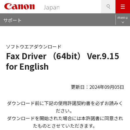
検
このページの本文へ
メ
索
ロ
ニ
menu
サポート
ー
ュ
カ
ー
ル
ナ
ソフトウエアダウンロード
ビ
Fax Driver （64bit） Ver.9.15
for English
更新日：2024年09月05日
ダウンロード前に下記の使用許諾契約書を必ずお読みく
ださい。
ダウンロードを開始された場合には本許諾書に同意され
たものとさせていただきます。