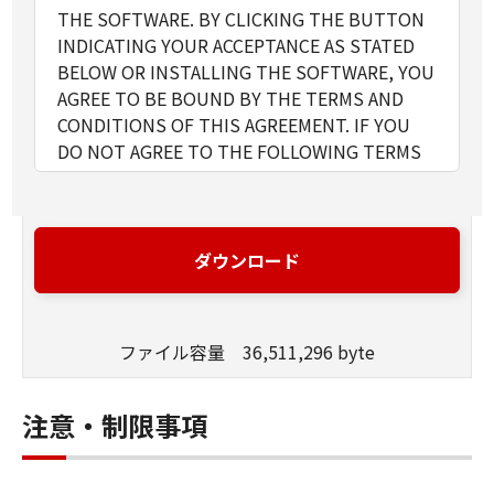
THE SOFTWARE. BY CLICKING THE BUTTON
INDICATING YOUR ACCEPTANCE AS STATED
BELOW OR INSTALLING THE SOFTWARE, YOU
AGREE TO BE BOUND BY THE TERMS AND
CONDITIONS OF THIS AGREEMENT. IF YOU
DO NOT AGREE TO THE FOLLOWING TERMS
AND CONDITIONS OF THIS AGREEMENT, DO
NOT USE THE SOFTWARE.
1. GRANT OF LICENSE
Canon grants you a personal, limited and non-
ダウンロード
exclusive license to use ("use" as used herein
shall include storing, loading, installing,
accessing, executing or displaying) the
ファイル容量 36,511,296 byte
SOFTWARE solely for the use with Products
only on computers directly or via network
connected to the Products (the "Designated
注意・制限事項
Computer").
You may allow other users of other