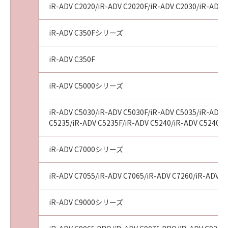
iR-ADV C2020/iR-ADV C2020F/iR-ADV C2030/iR-ADV 
tribunal of competent jurisdiction, such
section shall be null and void with respect to
the jurisdiction of that court or tribunal and
iR-ADV C350Fシリーズ
all the remaining provisions hereof shall
remain in full force and effect.
iR-ADV C350F
11. ACKNOWLEDGEMENT
BY CLICKING THE BUTTON INDICATING
iR-ADV C5000シリーズ
YOUR ACCEPTANCE AS STATED BELOW OR
INSTALLING THE SOFTWARE, YOU
iR-ADV C5030/iR-ADV C5030F/iR-ADV C5035/iR-ADV 
ACKNOWLEDGE THAT YOU HAVE READ THIS
C5235/iR-ADV C5235F/iR-ADV C5240/iR-ADV C5240F/
AGREEMENT, UNDERSTOOD IT, AND AGREE
TO BE BOUND BY ITS TERMS AND
iR-ADV C7000シリーズ
CONDITIONS. YOU ALSO AGREE THAT THIS
AGREEMENT IS THE COMPLETE AND
iR-ADV C7055/iR-ADV C7065/iR-ADV C7260/iR-ADV C
EXCLUSIVE STATEMENT OF AGREEMENT
BETWEEN YOU AND CANON CONCERNING
iR-ADV C9000シリーズ
THE SUBJECT MATTER HEREOF AND
SUPERSEDES ALL PROPOSALS OR PRIOR