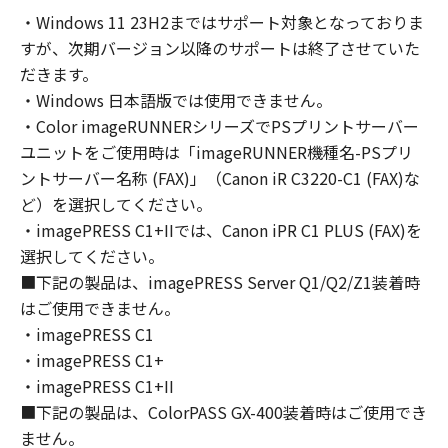
computers connected to your Designated
・Windows 11 23H2まではサポート対象となっておりま
Computer to use the SOFTWARE, provided
すが、次期バージョン以降のサポートは終了させていた
that you must assure that all such users shall
abide by the terms of this Agreement and
だきます。
shall be subject to restrictions and
・Windows 日本語版では使用できません。
obligations borne by you hereunder.
・Color imageRUNNERシリーズでPSプリントサーバー
You may make one copy of the SOFTWARE
ユニットをご使用時は「imageRUNNER機種名-PSプリ
solely for a back-up purpose.
ントサーバー名称 (FAX)」（Canon iR C3220-C1 (FAX)な
2. RESTRICTIONS
ど）を選択してください。
You shall not use the SOFTWARE except as
・imagePRESS C1+IIでは、Canon iPR C1 PLUS (FAX)を
expressly granted or permitted herein, and
選択してください。
shall not assign, sublicense, sell, rent, lease,
■下記の製品は、imagePRESS Server Q1/Q2/Z1装着時
loan, convey or transfer to any third party the
はご使用できません。
SOFTWARE. You shall not alter, translate or
・imagePRESS C1
convert to another programming language,
・imagePRESS C1+
modify, disassemble, decompile or otherwise
reverse engineer the SOFTWARE and you shall
・imagePRESS C1+II
not have any third party to do so.
■下記の製品は、ColorPASS GX-400装着時はご使用でき
3. COPYRIGHT NOTICE
ません。