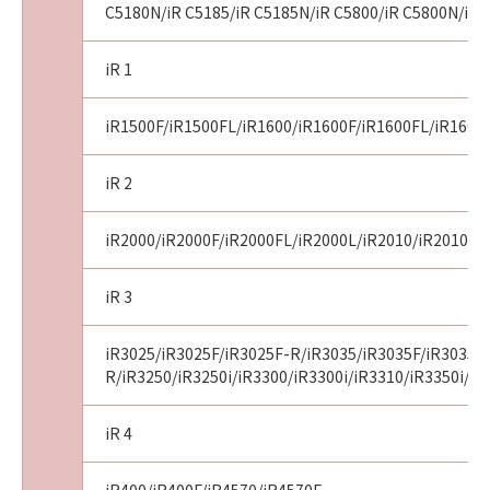
C5180N/iR C5185/iR C5185N/iR C5800/iR C5800N/iR 
iR 1
iR1500F/iR1500FL/iR1600/iR1600F/iR1600FL/iR1600
iR 2
iR2000/iR2000F/iR2000FL/iR2000L/iR2010/iR2010F/i
iR 3
iR3025/iR3025F/iR3025F-R/iR3035/iR3035F/iR3035F
R/iR3250/iR3250i/iR3300/iR3300i/iR3310/iR3350i/iR
iR 4