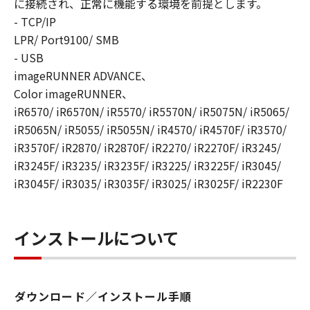
に接続され、正常に機能する環境を前提とします。
YOUR REQUIREMENTS OR THAT THE
- TCP/IP
OPERATION OF THE SOFTWARE WILL BE
LPR/ Port9100/ SMB
UNINTERRUPTED OR ERROR FREE.
[NO LIABILITY FOR DAMAGES] IN NO EVENT
- USB
SHALL EITHER CANON, CANON'S
imageRUNNER ADVANCE、
SUBSIDIARIES OR AFFILIATES, THEIR
Color imageRUNNER、
DISTRIBUTORS DEALERS OR CANON'S
iR6570/ iR6570N/ iR5570/ iR5570N/ iR5075N/ iR5065/
LICENSORS BE LIABLE FOR ANY DAMAGES
iR5065N/ iR5055/ iR5055N/ iR4570/ iR4570F/ iR3570/
WHATSOEVER (INCLUDING WITHOUT
iR3570F/ iR2870/ iR2870F/ iR2270/ iR2270F/ iR3245/
LIMITATION, LOSS OF BUSINESS PROFITS,
iR3245F/ iR3235/ iR3235F/ iR3225/ iR3225F/ iR3045/
LOSS OF BUSINESS INFORMATION, LOSS OF
iR3045F/ iR3035/ iR3035F/ iR3025/ iR3025F/ iR2230F
BUSINESS INTERRUPTION OR OTHER
COMPENSATORY, INCIDENTAL OR
CONSEQUENTIAL DAMAGES) ARISING OUT OF
インストールについて
THE SOFTWARE, USE THEREOF OR INABILITY
TO USE THE SOFTWARE EVEN IF EITHER
CANON, CANON'S SUBSIDIARIES OR
AFFILIATES, THEIR DISTRIBUTORS, DEALERS
ダウンロード／インストール手順
OR CANON'S LICENSORS HAVE BEEN ADVISED