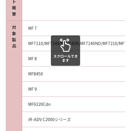
ト
agency or entity of the government of the
概
United States. If you are a US Government
要
End User, the following shall apply: The
SOFTWARE is a "commercial item," as that
対
MF 7
term is defined at 48 C.F.R. 2.101 (October
象
1995), consisting of "commercial computer
製
MF7110/MF7140/MF7140N/MF7140ND/MF7210/MF72
software" and "commercial computer
品
software documentation," as such terms are
スクロールでき
used in 48 C.F.R. 12.212 (September 1995).
MF 8
ます
Consistent with 48 C.F.R. 12.212 and 48 C.F.R.
227.7202-1 through 227.7202-4 (June 1995),
MF8450
all U.S. Government End Users shall acquire
the SOFTWARE with only those rights set
MF 9
forth herein. The manufacturer is Canon
Inc./30-2, Shimomaruko 3-chome, Ohta-ku,
MF9220Cdn
Tokyo 146-8501, Japan.
10. SEVERABILITY
iR-ADV C2000シリーズ
In the event that any section hereof is
declared or found to be illegal by any court or