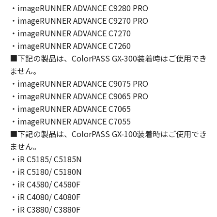
You shall not modify, remove or delete any
・imageRUNNER ADVANCE C9280 PRO
copyright notice of Canon or its licensors
・imageRUNNER ADVANCE C9270 PRO
contained in the SOFTWARE, including any
・imageRUNNER ADVANCE C7270
copy thereof.
・imageRUNNER ADVANCE C7260
4. OWNERSHIP
■下記の製品は、ColorPASS GX-300装着時はご使用でき
Canon and its licensors retain in all respects
ません。
the title, ownership and intellectual property
・imageRUNNER ADVANCE C9075 PRO
rights in and to the SOFTWARE. Except as
・imageRUNNER ADVANCE C9065 PRO
expressly provided herein, no license or right,
・imageRUNNER ADVANCE C7065
express or implied, is hereby conveyed or
granted by Canon to you for any intellectual
・imageRUNNER ADVANCE C7055
property of Canon and its licensors.
■下記の製品は、ColorPASS GX-100装着時はご使用でき
5. EXPORT CONTROL
ません。
You agree to comply with all export laws and
・iR C5185/ C5185N
restrictions and regulations of the country
・iR C5180/ C5180N
involved, and not to export or re-export,
・iR C4580/ C4580F
directly or indirectly, the SOFTWARE in
・iR C4080/ C4080F
violation of any such laws, restrictions and
・iR C3880/ C3880F
regulations, or without all necessary