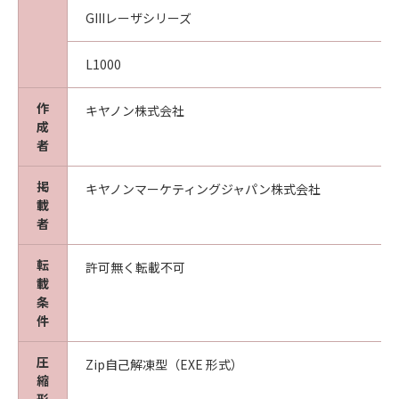
GIIIレーザシリーズ
L1000
作
キヤノン株式会社
成
者
掲
キヤノンマーケティングジャパン株式会社
載
者
転
許可無く転載不可
載
条
件
圧
Zip自己解凍型（EXE 形式）
縮