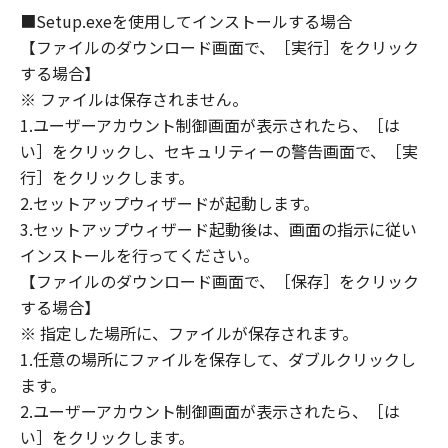
OF THE POSSIBILITY OF SUCH DAMAGES.
■Setup.exeを使用してインストールする場合
SOME STATES OR LEGAL JURISDICTIONS DO
【ファイルのダウンロード画面で、［実行］をクリック
NOT ALLOW THE LIMITATION OR EXCLUSION
する場合】
OF LIABILITY FOR INCIDENTAL OR
※ ファイルは保存されません。
CONSEQUENTIAL DAMAGES, OR PERSONAL
1.ユーザーアカウント制御画面が表示されたら、［は
INJURY OR DEATH RESULTING FROM
い］をクリックし、セキュリティーの警告画面で、［実
NEGLIGENCE ON THE PART OF THE SELLER,
行］をクリックします。
SO THE ABOVE LIMITATION OR EXCLUSION
2.セットアップウィザードが起動します。
MAY NOT APPLY TO YOU.
3.セットアップウィザード起動後は、画面の指示に従い
[RELEASE OF LIABILITY] TO THE FULL
インストールを行ってください。
EXTENT PERMITTED BY APPLICABLE LAW,
【ファイルのダウンロード画面で、［保存］をクリック
YOU HEREBY RELEASE CANON, CANON'S
SUBSIDIARIES AND AFFILIATES, THEIR
する場合】
DISTRIBUTORS, DEALERS AND CANON'S
※ 指定した場所に、ファイルが保存されます。
LICENSORS FROM ANY AND ALL LIABILITY
1.任意の場所にファイルを保存して、ダブルクリックし
ARISING FROM OR RELATED TO ALL CLAIMS
ます。
CONCERNING THE SOFTWARE OR ITS USE.
2.ユーザーアカウント制御画面が表示されたら、［は
8. TERM
い］をクリックします。