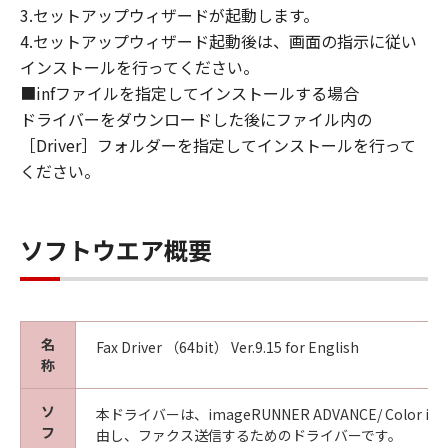
This Agreement is effective upon your
3.セットアップウィザードが起動します。
acceptance hereof by clicking the button
4.セットアップウィザード起動後は、画面の指示に従い
indicating your acceptance as stated below or
インストールを行ってください。
installing the SOFTWARE and remains in
■infファイルを指定してインストールする場合
effect until terminated. You may terminate
ドライバーをダウンロードした後にファイル内の
this Agreement by destroying the SOFTWARE
［Driver］フォルダーを指定してインストールを行って
including any and all copies thereof.
This Agreement shall also terminate if you fail
ください。
to comply with any terms hereof. Upon
termination of this Agreement, in addition to
Canon enforcing its respective legal rights,
ソフトウエア概要
you must then promptly destroy the
SOFTWARE including any and all copies
thereof. Notwithstanding the foregoing,
Sections 4, and 7 through 11 shall survive any
名
Fax Driver （64bit） Ver.9.15 for English
termination of this Agreement.
称
9. U.S. GOVERNMENT RESTRICTED RIGHTS
NOTICE
ソ
本ドライバーは、imageRUNNER ADVANCE/ Color image
A "US Government End User" shall mean any
フ
由し、ファクス送信するためのドライバーです。