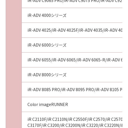
AGREEMENTS, VERBAL OR WRITTEN, AND
iR-ADV C9065 PRO/iR-ADV C9075 PRO/iR-ADV C9270
ANY OTHER COMMUNICATIONS BETWEEN
YOU AND CANON RELATING TO THE
iR-ADV 4000シリーズ
SUBJECT MATTER HEREOF. NO AMENDMENT
TO THIS AGREEMENT SHALL BE EFFECTIVE
iR-ADV 4025/iR-ADV 4025F/iR-ADV 4035/iR-ADV 4035
UNLESS SIGNED BY A DULY AUTHORISED
REPRESENTATIVE OF CANON.
iR-ADV 6000シリーズ
Should you have any questions concerning
this Agreement, or if you desire to contact
iR-ADV 6055/iR-ADV 6065/iR-ADV 6065-R/iR-ADV 607
Canon for any reason, please write to Canon's
sales subsidiary or distributor/dealer, serving
iR-ADV 8000シリーズ
the country where you obtained the
Products.
iR-ADV 8085 PRO/iR-ADV 8095 PRO/iR-ADV 8105 PRO
No.022915
Color imageRUNNER
iR C2110F/iR C2110N/iR C2550F/iR C2570/iR C2570F/i
C3170F/iR C3200/iR C3200N/iR C3220/iR C3220N/iR C