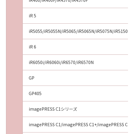
iR400/iR400F/iR4570/iR4570F
iR 5
iR5055/iR5055N/iR5065/iR5065N/iR5075N/iR5150i/i
iR 6
iR6050i/iR6060i/iR6570/iR6570N
GP
GP405
imagePRESS C1シリーズ
imagePRESS C1/imagePRESS C1+/imagePRESS C1+I