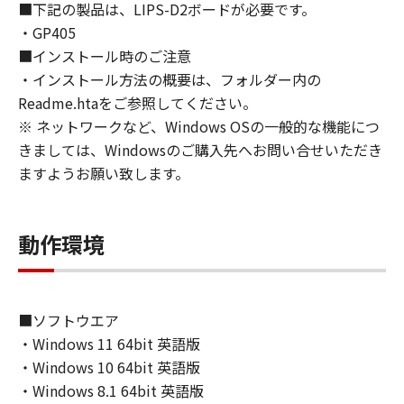
■下記の製品は、LIPS-D2ボードが必要です。
approvals.
・GP405
6. SUPPORT AND UPDATE
■インストール時のご注意
NEITHER CANON, CANON'S SUBSIDIARIES OR
・インストール方法の概要は、フォルダー内の
AFFILIATES, THEIR DISTRIBUTORS, OR
DEALERS NOR CANON'S LICENSORS ARE
Readme.htaをご参照してください。
RESPONSIBLE FOR MAINTAINING OR
※ ネットワークなど、Windows OSの一般的な機能につ
HELPING YOU TO USE THE SOFTWARE, OR
きましては、Windowsのご購入先へお問い合せいただき
PROVIDING YOU WITH ANY UPDATES, FIXES
ますようお願い致します。
OR SUPPORT FOR THE SOFTWARE
HEREUNDER.
7. DISCLAIMER OF WARRANTIES AND
動作環境
LIABILITY
[NO WARRANTY] THE SOFTWARE IS
PROVIDED "AS IS" WITHOUT WARRANTY OF
ANY KIND, EITHER EXPRESSED OR IMPLIED,
■ソフトウエア
INCLUDING, BUT NOT LIMITED TO THE
・Windows 11 64bit 英語版
IMPLIED WARRANTIES OF MERCHANTABILITY
・Windows 10 64bit 英語版
AND FITNESS FOR A PARTICULAR PURPOSE.
・Windows 8.1 64bit 英語版