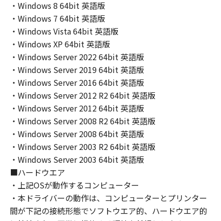
THE ENTIRE RISK AS TO THE QUALITY AND
・Windows 8 64bit 英語版
PERFORMANCE OF THE SOFTWARE IS WITH
・Windows 7 64bit 英語版
YOU. SHOULD THE SOFTWARE PROVE
・Windows Vista 64bit 英語版
DEFECTIVE, YOU ASSUME THE ENTIRE COST
・Windows XP 64bit 英語版
OF ALL NECESSARY SERVICING, REPAIR OR
・Windows Server 2022 64bit 英語版
CORRECTION. SOME STATES OR LEGAL
・Windows Server 2019 64bit 英語版
JURISDICTIONS DO NOT ALLOW THE
・Windows Server 2016 64bit 英語版
EXCLUSION OF IMPLIED WARRANTIES, SO
・Windows Server 2012 R2 64bit 英語版
THE ABOVE EXCLUSION MAY NOT APPLY TO
YOU.
・Windows Server 2012 64bit 英語版
THIS WARRANTY GIVES YOU SPECIFIC LEGAL
・Windows Server 2008 R2 64bit 英語版
RIGHTS AND YOU MAY ALSO HAVE OTHER
・Windows Server 2008 64bit 英語版
RIGHTS WHICH VARY FROM STATE TO STATE
・Windows Server 2003 R2 64bit 英語版
OR JURISDICTION TO JURISDICTION.
・Windows Server 2003 64bit 英語版
NEITHER CANON, CANON'S SUBSIDIARIES OR
■ハードウエア
AFFILIATES, THEIR DISTRIBUTORS, OR
・上記OSが動作するコンピューター
DEALERS NOR CANON'S LICENSORS
・本ドライバーの動作は、コンピューターとプリンター
WARRANT THAT THE FUNCTIONS
間が下記の接続形態でソフトウエア的、ハードウエア的
CONTAINED IN THE SOFTWARE WILL MEET