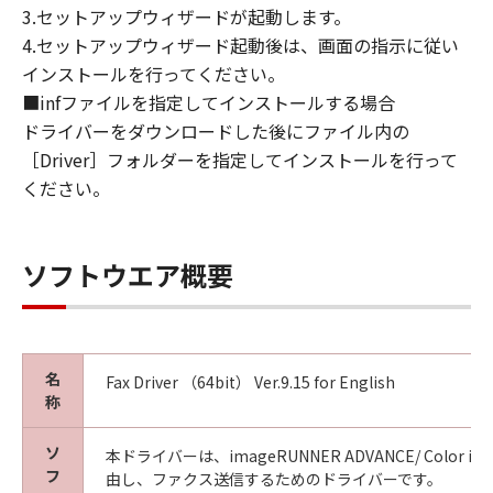
This Agreement is effective upon your
3.セットアップウィザードが起動します。
acceptance hereof by clicking the button
4.セットアップウィザード起動後は、画面の指示に従い
indicating your acceptance as stated below or
インストールを行ってください。
installing the SOFTWARE and remains in
■infファイルを指定してインストールする場合
effect until terminated. You may terminate
ドライバーをダウンロードした後にファイル内の
this Agreement by destroying the SOFTWARE
［Driver］フォルダーを指定してインストールを行って
including any and all copies thereof.
This Agreement shall also terminate if you fail
ください。
to comply with any terms hereof. Upon
termination of this Agreement, in addition to
Canon enforcing its respective legal rights,
ソフトウエア概要
you must then promptly destroy the
SOFTWARE including any and all copies
thereof. Notwithstanding the foregoing,
Sections 4, and 7 through 11 shall survive any
名
Fax Driver （64bit） Ver.9.15 for English
termination of this Agreement.
称
9. U.S. GOVERNMENT RESTRICTED RIGHTS
NOTICE
ソ
本ドライバーは、imageRUNNER ADVANCE/ Color image
A "US Government End User" shall mean any
フ
由し、ファクス送信するためのドライバーです。