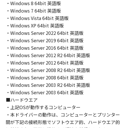
THE ENTIRE RISK AS TO THE QUALITY AND
・Windows 8 64bit 英語版
PERFORMANCE OF THE SOFTWARE IS WITH
・Windows 7 64bit 英語版
YOU. SHOULD THE SOFTWARE PROVE
・Windows Vista 64bit 英語版
DEFECTIVE, YOU ASSUME THE ENTIRE COST
・Windows XP 64bit 英語版
OF ALL NECESSARY SERVICING, REPAIR OR
・Windows Server 2022 64bit 英語版
CORRECTION. SOME STATES OR LEGAL
・Windows Server 2019 64bit 英語版
JURISDICTIONS DO NOT ALLOW THE
・Windows Server 2016 64bit 英語版
EXCLUSION OF IMPLIED WARRANTIES, SO
・Windows Server 2012 R2 64bit 英語版
THE ABOVE EXCLUSION MAY NOT APPLY TO
YOU.
・Windows Server 2012 64bit 英語版
THIS WARRANTY GIVES YOU SPECIFIC LEGAL
・Windows Server 2008 R2 64bit 英語版
RIGHTS AND YOU MAY ALSO HAVE OTHER
・Windows Server 2008 64bit 英語版
RIGHTS WHICH VARY FROM STATE TO STATE
・Windows Server 2003 R2 64bit 英語版
OR JURISDICTION TO JURISDICTION.
・Windows Server 2003 64bit 英語版
NEITHER CANON, CANON'S SUBSIDIARIES OR
■ハードウエア
AFFILIATES, THEIR DISTRIBUTORS, OR
・上記OSが動作するコンピューター
DEALERS NOR CANON'S LICENSORS
・本ドライバーの動作は、コンピューターとプリンター
WARRANT THAT THE FUNCTIONS
間が下記の接続形態でソフトウエア的、ハードウエア的
CONTAINED IN THE SOFTWARE WILL MEET