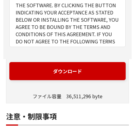
THE SOFTWARE. BY CLICKING THE BUTTON
INDICATING YOUR ACCEPTANCE AS STATED
BELOW OR INSTALLING THE SOFTWARE, YOU
AGREE TO BE BOUND BY THE TERMS AND
CONDITIONS OF THIS AGREEMENT. IF YOU
DO NOT AGREE TO THE FOLLOWING TERMS
AND CONDITIONS OF THIS AGREEMENT, DO
NOT USE THE SOFTWARE.
1. GRANT OF LICENSE
Canon grants you a personal, limited and non-
ダウンロード
exclusive license to use ("use" as used herein
shall include storing, loading, installing,
accessing, executing or displaying) the
ファイル容量 36,511,296 byte
SOFTWARE solely for the use with Products
only on computers directly or via network
connected to the Products (the "Designated
注意・制限事項
Computer").
You may allow other users of other