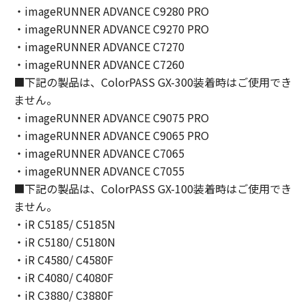
You shall not modify, remove or delete any
・imageRUNNER ADVANCE C9280 PRO
copyright notice of Canon or its licensors
・imageRUNNER ADVANCE C9270 PRO
contained in the SOFTWARE, including any
・imageRUNNER ADVANCE C7270
copy thereof.
・imageRUNNER ADVANCE C7260
4. OWNERSHIP
■下記の製品は、ColorPASS GX-300装着時はご使用でき
Canon and its licensors retain in all respects
ません。
the title, ownership and intellectual property
・imageRUNNER ADVANCE C9075 PRO
rights in and to the SOFTWARE. Except as
・imageRUNNER ADVANCE C9065 PRO
expressly provided herein, no license or right,
・imageRUNNER ADVANCE C7065
express or implied, is hereby conveyed or
granted by Canon to you for any intellectual
・imageRUNNER ADVANCE C7055
property of Canon and its licensors.
■下記の製品は、ColorPASS GX-100装着時はご使用でき
5. EXPORT CONTROL
ません。
You agree to comply with all export laws and
・iR C5185/ C5185N
restrictions and regulations of the country
・iR C5180/ C5180N
involved, and not to export or re-export,
・iR C4580/ C4580F
directly or indirectly, the SOFTWARE in
・iR C4080/ C4080F
violation of any such laws, restrictions and
・iR C3880/ C3880F
regulations, or without all necessary