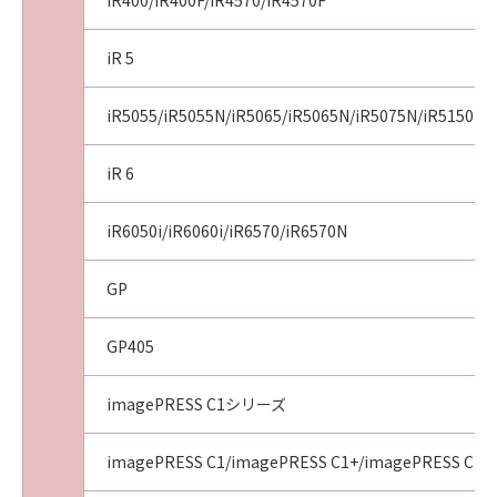
iR400/iR400F/iR4570/iR4570F
iR 5
iR5055/iR5055N/iR5065/iR5065N/iR5075N/iR5150i/i
iR 6
iR6050i/iR6060i/iR6570/iR6570N
GP
GP405
imagePRESS C1シリーズ
imagePRESS C1/imagePRESS C1+/imagePRESS C1+I