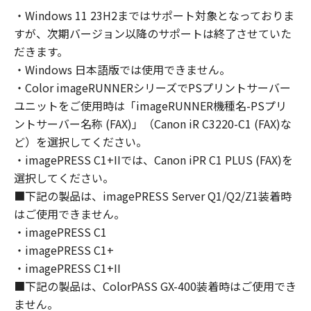
computers connected to your Designated
・Windows 11 23H2まではサポート対象となっておりま
Computer to use the SOFTWARE, provided
すが、次期バージョン以降のサポートは終了させていた
that you must assure that all such users shall
abide by the terms of this Agreement and
だきます。
shall be subject to restrictions and
・Windows 日本語版では使用できません。
obligations borne by you hereunder.
・Color imageRUNNERシリーズでPSプリントサーバー
You may make one copy of the SOFTWARE
ユニットをご使用時は「imageRUNNER機種名-PSプリ
solely for a back-up purpose.
ントサーバー名称 (FAX)」（Canon iR C3220-C1 (FAX)な
2. RESTRICTIONS
ど）を選択してください。
You shall not use the SOFTWARE except as
・imagePRESS C1+IIでは、Canon iPR C1 PLUS (FAX)を
expressly granted or permitted herein, and
選択してください。
shall not assign, sublicense, sell, rent, lease,
■下記の製品は、imagePRESS Server Q1/Q2/Z1装着時
loan, convey or transfer to any third party the
はご使用できません。
SOFTWARE. You shall not alter, translate or
・imagePRESS C1
convert to another programming language,
・imagePRESS C1+
modify, disassemble, decompile or otherwise
reverse engineer the SOFTWARE and you shall
・imagePRESS C1+II
not have any third party to do so.
■下記の製品は、ColorPASS GX-400装着時はご使用でき
3. COPYRIGHT NOTICE
ません。