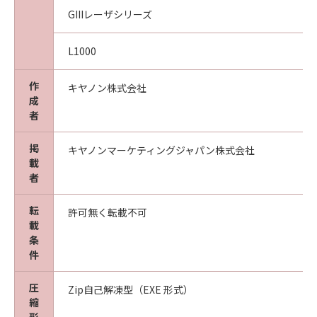
GIIIレーザシリーズ
L1000
作
キヤノン株式会社
成
者
掲
キヤノンマーケティングジャパン株式会社
載
者
転
許可無く転載不可
載
条
件
圧
Zip自己解凍型（EXE 形式）
縮