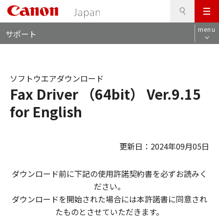
検
このページの本文へ
メ
索
ロ
ニ
menu
サポート
ー
ュ
カ
ー
ル
ナ
ソフトウエアダウンロード
ビ
Fax Driver （64bit） Ver.9.15
for English
更新日：2024年09月05日
ダウンロード前に下記の使用許諾契約書を必ずお読みく
ださい。
ダウンロードを開始された場合には本許諾書に同意され
たものとさせていただきます。