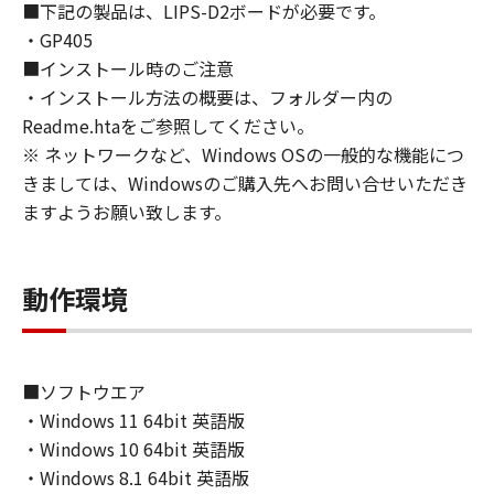
■下記の製品は、LIPS-D2ボードが必要です。
approvals.
・GP405
6. SUPPORT AND UPDATE
■インストール時のご注意
NEITHER CANON, CANON'S SUBSIDIARIES OR
・インストール方法の概要は、フォルダー内の
AFFILIATES, THEIR DISTRIBUTORS, OR
DEALERS NOR CANON'S LICENSORS ARE
Readme.htaをご参照してください。
RESPONSIBLE FOR MAINTAINING OR
※ ネットワークなど、Windows OSの一般的な機能につ
HELPING YOU TO USE THE SOFTWARE, OR
きましては、Windowsのご購入先へお問い合せいただき
PROVIDING YOU WITH ANY UPDATES, FIXES
ますようお願い致します。
OR SUPPORT FOR THE SOFTWARE
HEREUNDER.
7. DISCLAIMER OF WARRANTIES AND
動作環境
LIABILITY
[NO WARRANTY] THE SOFTWARE IS
PROVIDED "AS IS" WITHOUT WARRANTY OF
ANY KIND, EITHER EXPRESSED OR IMPLIED,
■ソフトウエア
INCLUDING, BUT NOT LIMITED TO THE
・Windows 11 64bit 英語版
IMPLIED WARRANTIES OF MERCHANTABILITY
・Windows 10 64bit 英語版
AND FITNESS FOR A PARTICULAR PURPOSE.
・Windows 8.1 64bit 英語版