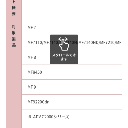
ト
agency or entity of the government of the
概
United States. If you are a US Government
要
End User, the following shall apply: The
SOFTWARE is a "commercial item," as that
対
MF 7
term is defined at 48 C.F.R. 2.101 (October
象
1995), consisting of "commercial computer
製
MF7110/MF7140/MF7140N/MF7140ND/MF7210/MF72
software" and "commercial computer
品
software documentation," as such terms are
スクロールでき
used in 48 C.F.R. 12.212 (September 1995).
MF 8
ます
Consistent with 48 C.F.R. 12.212 and 48 C.F.R.
227.7202-1 through 227.7202-4 (June 1995),
MF8450
all U.S. Government End Users shall acquire
the SOFTWARE with only those rights set
MF 9
forth herein. The manufacturer is Canon
Inc./30-2, Shimomaruko 3-chome, Ohta-ku,
MF9220Cdn
Tokyo 146-8501, Japan.
10. SEVERABILITY
iR-ADV C2000シリーズ
In the event that any section hereof is
declared or found to be illegal by any court or