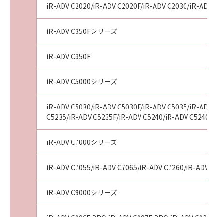
iR-ADV C2020/iR-ADV C2020F/iR-ADV C2030/iR-ADV 
tribunal of competent jurisdiction, such
section shall be null and void with respect to
the jurisdiction of that court or tribunal and
iR-ADV C350Fシリーズ
all the remaining provisions hereof shall
remain in full force and effect.
iR-ADV C350F
11. ACKNOWLEDGEMENT
BY CLICKING THE BUTTON INDICATING
iR-ADV C5000シリーズ
YOUR ACCEPTANCE AS STATED BELOW OR
INSTALLING THE SOFTWARE, YOU
iR-ADV C5030/iR-ADV C5030F/iR-ADV C5035/iR-ADV 
ACKNOWLEDGE THAT YOU HAVE READ THIS
C5235/iR-ADV C5235F/iR-ADV C5240/iR-ADV C5240F/
AGREEMENT, UNDERSTOOD IT, AND AGREE
TO BE BOUND BY ITS TERMS AND
iR-ADV C7000シリーズ
CONDITIONS. YOU ALSO AGREE THAT THIS
AGREEMENT IS THE COMPLETE AND
iR-ADV C7055/iR-ADV C7065/iR-ADV C7260/iR-ADV C
EXCLUSIVE STATEMENT OF AGREEMENT
BETWEEN YOU AND CANON CONCERNING
iR-ADV C9000シリーズ
THE SUBJECT MATTER HEREOF AND
SUPERSEDES ALL PROPOSALS OR PRIOR