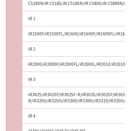
C5180N/iR C5185/iR C5185N/iR C5800/iR C5800N/iR 
iR 1
iR1500F/iR1500FL/iR1600/iR1600F/iR1600FL/iR1600
iR 2
iR2000/iR2000F/iR2000FL/iR2000L/iR2010/iR2010F/i
iR 3
iR3025/iR3025F/iR3025F-R/iR3035/iR3035F/iR3035F
R/iR3250/iR3250i/iR3300/iR3300i/iR3310/iR3350i/iR
iR 4