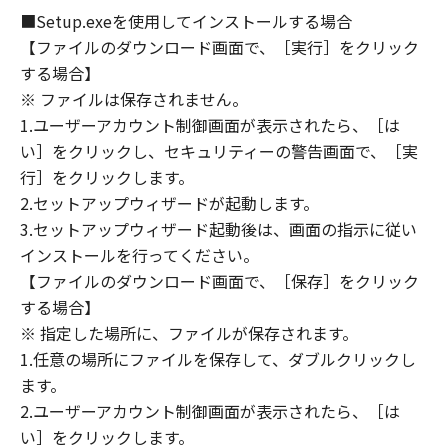
OF THE POSSIBILITY OF SUCH DAMAGES.
■Setup.exeを使用してインストールする場合
SOME STATES OR LEGAL JURISDICTIONS DO
【ファイルのダウンロード画面で、［実行］をクリック
NOT ALLOW THE LIMITATION OR EXCLUSION
する場合】
OF LIABILITY FOR INCIDENTAL OR
※ ファイルは保存されません。
CONSEQUENTIAL DAMAGES, OR PERSONAL
1.ユーザーアカウント制御画面が表示されたら、［は
INJURY OR DEATH RESULTING FROM
い］をクリックし、セキュリティーの警告画面で、［実
NEGLIGENCE ON THE PART OF THE SELLER,
行］をクリックします。
SO THE ABOVE LIMITATION OR EXCLUSION
2.セットアップウィザードが起動します。
MAY NOT APPLY TO YOU.
3.セットアップウィザード起動後は、画面の指示に従い
[RELEASE OF LIABILITY] TO THE FULL
インストールを行ってください。
EXTENT PERMITTED BY APPLICABLE LAW,
【ファイルのダウンロード画面で、［保存］をクリック
YOU HEREBY RELEASE CANON, CANON'S
SUBSIDIARIES AND AFFILIATES, THEIR
する場合】
DISTRIBUTORS, DEALERS AND CANON'S
※ 指定した場所に、ファイルが保存されます。
LICENSORS FROM ANY AND ALL LIABILITY
1.任意の場所にファイルを保存して、ダブルクリックし
ARISING FROM OR RELATED TO ALL CLAIMS
ます。
CONCERNING THE SOFTWARE OR ITS USE.
2.ユーザーアカウント制御画面が表示されたら、［は
8. TERM
い］をクリックします。