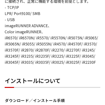
に接続され、正常に機能する環境を前提とします。
YOUR REQUIREMENTS OR THAT THE
- TCP/IP
OPERATION OF THE SOFTWARE WILL BE
LPR/ Port9100/ SMB
UNINTERRUPTED OR ERROR FREE.
[NO LIABILITY FOR DAMAGES] IN NO EVENT
- USB
SHALL EITHER CANON, CANON'S
imageRUNNER ADVANCE、
SUBSIDIARIES OR AFFILIATES, THEIR
Color imageRUNNER、
DISTRIBUTORS DEALERS OR CANON'S
iR6570/ iR6570N/ iR5570/ iR5570N/ iR5075N/ iR5065/
LICENSORS BE LIABLE FOR ANY DAMAGES
iR5065N/ iR5055/ iR5055N/ iR4570/ iR4570F/ iR3570/
WHATSOEVER (INCLUDING WITHOUT
iR3570F/ iR2870/ iR2870F/ iR2270/ iR2270F/ iR3245/
LIMITATION, LOSS OF BUSINESS PROFITS,
iR3245F/ iR3235/ iR3235F/ iR3225/ iR3225F/ iR3045/
LOSS OF BUSINESS INFORMATION, LOSS OF
iR3045F/ iR3035/ iR3035F/ iR3025/ iR3025F/ iR2230F
BUSINESS INTERRUPTION OR OTHER
COMPENSATORY, INCIDENTAL OR
CONSEQUENTIAL DAMAGES) ARISING OUT OF
インストールについて
THE SOFTWARE, USE THEREOF OR INABILITY
TO USE THE SOFTWARE EVEN IF EITHER
CANON, CANON'S SUBSIDIARIES OR
AFFILIATES, THEIR DISTRIBUTORS, DEALERS
ダウンロード／インストール手順
OR CANON'S LICENSORS HAVE BEEN ADVISED