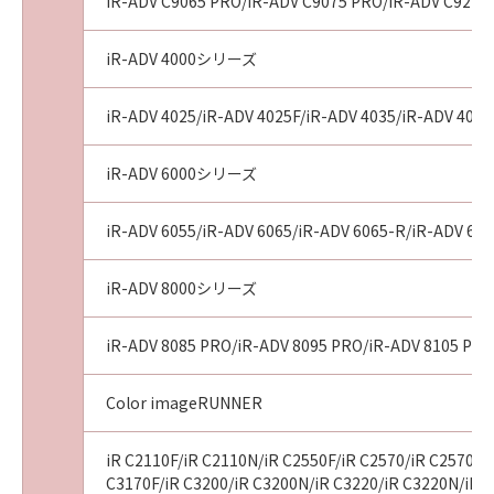
AGREEMENTS, VERBAL OR WRITTEN, AND
iR-ADV C9065 PRO/iR-ADV C9075 PRO/iR-ADV C9270
ANY OTHER COMMUNICATIONS BETWEEN
YOU AND CANON RELATING TO THE
iR-ADV 4000シリーズ
SUBJECT MATTER HEREOF. NO AMENDMENT
TO THIS AGREEMENT SHALL BE EFFECTIVE
iR-ADV 4025/iR-ADV 4025F/iR-ADV 4035/iR-ADV 4035
UNLESS SIGNED BY A DULY AUTHORISED
REPRESENTATIVE OF CANON.
iR-ADV 6000シリーズ
Should you have any questions concerning
this Agreement, or if you desire to contact
iR-ADV 6055/iR-ADV 6065/iR-ADV 6065-R/iR-ADV 607
Canon for any reason, please write to Canon's
sales subsidiary or distributor/dealer, serving
iR-ADV 8000シリーズ
the country where you obtained the
Products.
iR-ADV 8085 PRO/iR-ADV 8095 PRO/iR-ADV 8105 PRO
No.022915
Color imageRUNNER
iR C2110F/iR C2110N/iR C2550F/iR C2570/iR C2570F/i
C3170F/iR C3200/iR C3200N/iR C3220/iR C3220N/iR C