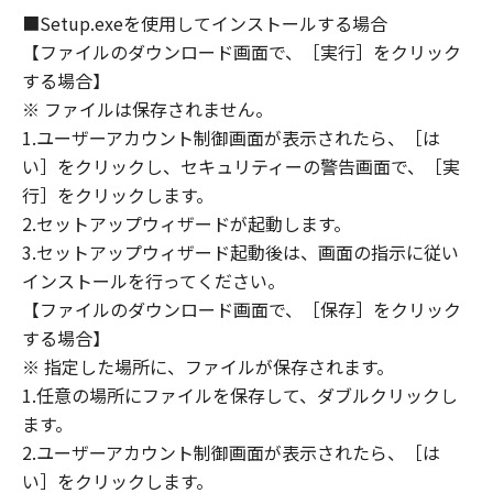
OF THE POSSIBILITY OF SUCH DAMAGES.
■Setup.exeを使用してインストールする場合
SOME STATES OR LEGAL JURISDICTIONS DO
【ファイルのダウンロード画面で、［実行］をクリック
NOT ALLOW THE LIMITATION OR EXCLUSION
する場合】
OF LIABILITY FOR INCIDENTAL OR
※ ファイルは保存されません。
CONSEQUENTIAL DAMAGES, OR PERSONAL
1.ユーザーアカウント制御画面が表示されたら、［は
INJURY OR DEATH RESULTING FROM
い］をクリックし、セキュリティーの警告画面で、［実
NEGLIGENCE ON THE PART OF THE SELLER,
行］をクリックします。
SO THE ABOVE LIMITATION OR EXCLUSION
2.セットアップウィザードが起動します。
MAY NOT APPLY TO YOU.
3.セットアップウィザード起動後は、画面の指示に従い
[RELEASE OF LIABILITY] TO THE FULL
インストールを行ってください。
EXTENT PERMITTED BY APPLICABLE LAW,
【ファイルのダウンロード画面で、［保存］をクリック
YOU HEREBY RELEASE CANON, CANON'S
SUBSIDIARIES AND AFFILIATES, THEIR
する場合】
DISTRIBUTORS, DEALERS AND CANON'S
※ 指定した場所に、ファイルが保存されます。
LICENSORS FROM ANY AND ALL LIABILITY
1.任意の場所にファイルを保存して、ダブルクリックし
ARISING FROM OR RELATED TO ALL CLAIMS
ます。
CONCERNING THE SOFTWARE OR ITS USE.
2.ユーザーアカウント制御画面が表示されたら、［は
8. TERM
い］をクリックします。