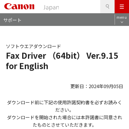
検
このページの本文へ
メ
索
ロ
ニ
menu
サポート
ー
ュ
カ
ー
ル
ナ
ソフトウエアダウンロード
ビ
Fax Driver （64bit） Ver.9.15
for English
更新日：2024年09月05日
ダウンロード前に下記の使用許諾契約書を必ずお読みく
ださい。
ダウンロードを開始された場合には本許諾書に同意され
たものとさせていただきます。