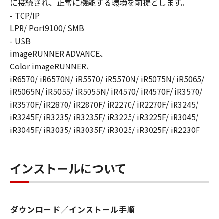
に接続され、正常に機能する環境を前提とします。
YOUR REQUIREMENTS OR THAT THE
- TCP/IP
OPERATION OF THE SOFTWARE WILL BE
LPR/ Port9100/ SMB
UNINTERRUPTED OR ERROR FREE.
[NO LIABILITY FOR DAMAGES] IN NO EVENT
- USB
SHALL EITHER CANON, CANON'S
imageRUNNER ADVANCE、
SUBSIDIARIES OR AFFILIATES, THEIR
Color imageRUNNER、
DISTRIBUTORS DEALERS OR CANON'S
iR6570/ iR6570N/ iR5570/ iR5570N/ iR5075N/ iR5065/
LICENSORS BE LIABLE FOR ANY DAMAGES
iR5065N/ iR5055/ iR5055N/ iR4570/ iR4570F/ iR3570/
WHATSOEVER (INCLUDING WITHOUT
iR3570F/ iR2870/ iR2870F/ iR2270/ iR2270F/ iR3245/
LIMITATION, LOSS OF BUSINESS PROFITS,
iR3245F/ iR3235/ iR3235F/ iR3225/ iR3225F/ iR3045/
LOSS OF BUSINESS INFORMATION, LOSS OF
iR3045F/ iR3035/ iR3035F/ iR3025/ iR3025F/ iR2230F
BUSINESS INTERRUPTION OR OTHER
COMPENSATORY, INCIDENTAL OR
CONSEQUENTIAL DAMAGES) ARISING OUT OF
インストールについて
THE SOFTWARE, USE THEREOF OR INABILITY
TO USE THE SOFTWARE EVEN IF EITHER
CANON, CANON'S SUBSIDIARIES OR
AFFILIATES, THEIR DISTRIBUTORS, DEALERS
ダウンロード／インストール手順
OR CANON'S LICENSORS HAVE BEEN ADVISED