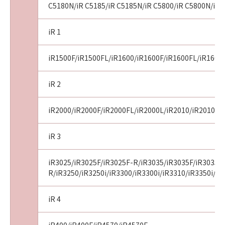
C5180N/iR C5185/iR C5185N/iR C5800/iR C5800N/iR 
iR 1
iR1500F/iR1500FL/iR1600/iR1600F/iR1600FL/iR1600
iR 2
iR2000/iR2000F/iR2000FL/iR2000L/iR2010/iR2010F/i
iR 3
iR3025/iR3025F/iR3025F-R/iR3035/iR3035F/iR3035F
R/iR3250/iR3250i/iR3300/iR3300i/iR3310/iR3350i/iR
iR 4