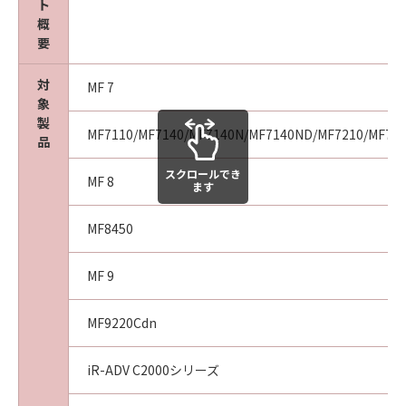
ト
agency or entity of the government of the
概
United States. If you are a US Government
要
End User, the following shall apply: The
SOFTWARE is a "commercial item," as that
対
MF 7
term is defined at 48 C.F.R. 2.101 (October
象
1995), consisting of "commercial computer
製
MF7110/MF7140/MF7140N/MF7140ND/MF7210/MF72
software" and "commercial computer
品
software documentation," as such terms are
スクロールでき
used in 48 C.F.R. 12.212 (September 1995).
MF 8
ます
Consistent with 48 C.F.R. 12.212 and 48 C.F.R.
227.7202-1 through 227.7202-4 (June 1995),
MF8450
all U.S. Government End Users shall acquire
the SOFTWARE with only those rights set
MF 9
forth herein. The manufacturer is Canon
Inc./30-2, Shimomaruko 3-chome, Ohta-ku,
MF9220Cdn
Tokyo 146-8501, Japan.
10. SEVERABILITY
iR-ADV C2000シリーズ
In the event that any section hereof is
declared or found to be illegal by any court or