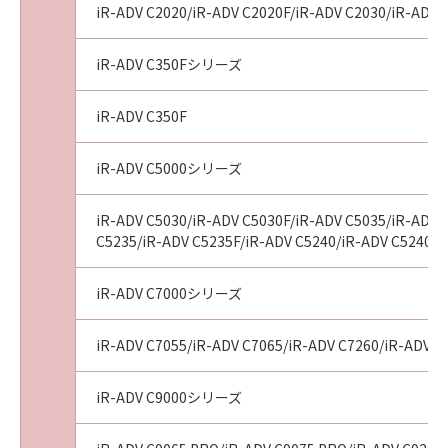
iR-ADV C2020/iR-ADV C2020F/iR-ADV C2030/iR-ADV 
tribunal of competent jurisdiction, such
section shall be null and void with respect to
the jurisdiction of that court or tribunal and
iR-ADV C350Fシリーズ
all the remaining provisions hereof shall
remain in full force and effect.
iR-ADV C350F
11. ACKNOWLEDGEMENT
BY CLICKING THE BUTTON INDICATING
iR-ADV C5000シリーズ
YOUR ACCEPTANCE AS STATED BELOW OR
INSTALLING THE SOFTWARE, YOU
iR-ADV C5030/iR-ADV C5030F/iR-ADV C5035/iR-ADV 
ACKNOWLEDGE THAT YOU HAVE READ THIS
C5235/iR-ADV C5235F/iR-ADV C5240/iR-ADV C5240F/
AGREEMENT, UNDERSTOOD IT, AND AGREE
TO BE BOUND BY ITS TERMS AND
iR-ADV C7000シリーズ
CONDITIONS. YOU ALSO AGREE THAT THIS
AGREEMENT IS THE COMPLETE AND
iR-ADV C7055/iR-ADV C7065/iR-ADV C7260/iR-ADV C
EXCLUSIVE STATEMENT OF AGREEMENT
BETWEEN YOU AND CANON CONCERNING
iR-ADV C9000シリーズ
THE SUBJECT MATTER HEREOF AND
SUPERSEDES ALL PROPOSALS OR PRIOR