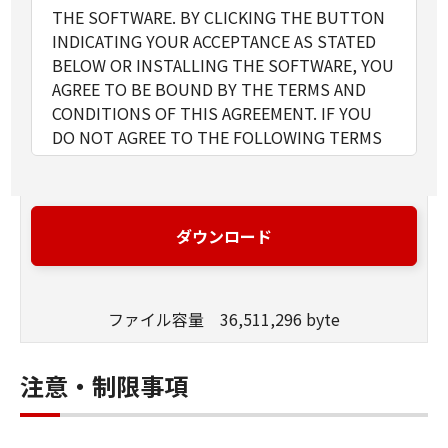
THE SOFTWARE. BY CLICKING THE BUTTON
INDICATING YOUR ACCEPTANCE AS STATED
BELOW OR INSTALLING THE SOFTWARE, YOU
AGREE TO BE BOUND BY THE TERMS AND
CONDITIONS OF THIS AGREEMENT. IF YOU
DO NOT AGREE TO THE FOLLOWING TERMS
AND CONDITIONS OF THIS AGREEMENT, DO
NOT USE THE SOFTWARE.
1. GRANT OF LICENSE
Canon grants you a personal, limited and non-
ダウンロード
exclusive license to use ("use" as used herein
shall include storing, loading, installing,
accessing, executing or displaying) the
ファイル容量 36,511,296 byte
SOFTWARE solely for the use with Products
only on computers directly or via network
connected to the Products (the "Designated
注意・制限事項
Computer").
You may allow other users of other