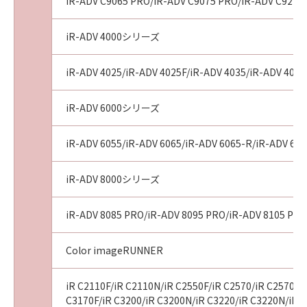
AGREEMENTS, VERBAL OR WRITTEN, AND
iR-ADV C9065 PRO/iR-ADV C9075 PRO/iR-ADV C9270
ANY OTHER COMMUNICATIONS BETWEEN
YOU AND CANON RELATING TO THE
iR-ADV 4000シリーズ
SUBJECT MATTER HEREOF. NO AMENDMENT
TO THIS AGREEMENT SHALL BE EFFECTIVE
iR-ADV 4025/iR-ADV 4025F/iR-ADV 4035/iR-ADV 4035
UNLESS SIGNED BY A DULY AUTHORISED
REPRESENTATIVE OF CANON.
iR-ADV 6000シリーズ
Should you have any questions concerning
this Agreement, or if you desire to contact
iR-ADV 6055/iR-ADV 6065/iR-ADV 6065-R/iR-ADV 607
Canon for any reason, please write to Canon's
sales subsidiary or distributor/dealer, serving
iR-ADV 8000シリーズ
the country where you obtained the
Products.
iR-ADV 8085 PRO/iR-ADV 8095 PRO/iR-ADV 8105 PRO
No.022915
Color imageRUNNER
iR C2110F/iR C2110N/iR C2550F/iR C2570/iR C2570F/i
C3170F/iR C3200/iR C3200N/iR C3220/iR C3220N/iR C