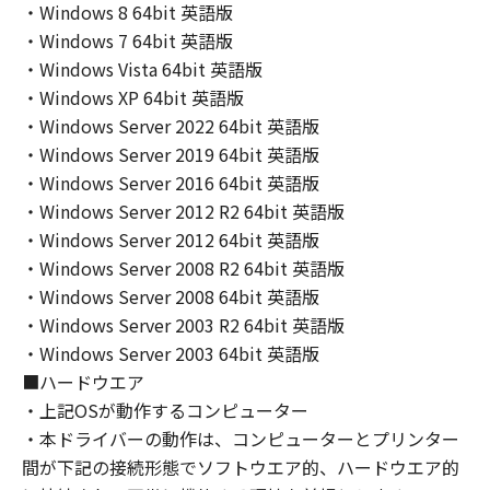
THE ENTIRE RISK AS TO THE QUALITY AND
・Windows 8 64bit 英語版
PERFORMANCE OF THE SOFTWARE IS WITH
・Windows 7 64bit 英語版
YOU. SHOULD THE SOFTWARE PROVE
・Windows Vista 64bit 英語版
DEFECTIVE, YOU ASSUME THE ENTIRE COST
・Windows XP 64bit 英語版
OF ALL NECESSARY SERVICING, REPAIR OR
・Windows Server 2022 64bit 英語版
CORRECTION. SOME STATES OR LEGAL
・Windows Server 2019 64bit 英語版
JURISDICTIONS DO NOT ALLOW THE
・Windows Server 2016 64bit 英語版
EXCLUSION OF IMPLIED WARRANTIES, SO
・Windows Server 2012 R2 64bit 英語版
THE ABOVE EXCLUSION MAY NOT APPLY TO
YOU.
・Windows Server 2012 64bit 英語版
THIS WARRANTY GIVES YOU SPECIFIC LEGAL
・Windows Server 2008 R2 64bit 英語版
RIGHTS AND YOU MAY ALSO HAVE OTHER
・Windows Server 2008 64bit 英語版
RIGHTS WHICH VARY FROM STATE TO STATE
・Windows Server 2003 R2 64bit 英語版
OR JURISDICTION TO JURISDICTION.
・Windows Server 2003 64bit 英語版
NEITHER CANON, CANON'S SUBSIDIARIES OR
■ハードウエア
AFFILIATES, THEIR DISTRIBUTORS, OR
・上記OSが動作するコンピューター
DEALERS NOR CANON'S LICENSORS
・本ドライバーの動作は、コンピューターとプリンター
WARRANT THAT THE FUNCTIONS
間が下記の接続形態でソフトウエア的、ハードウエア的
CONTAINED IN THE SOFTWARE WILL MEET