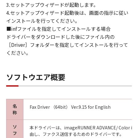
This Agreement is effective upon your
3.セットアップウィザードが起動します。
acceptance hereof by clicking the button
4.セットアップウィザード起動後は、画面の指示に従い
indicating your acceptance as stated below or
インストールを行ってください。
installing the SOFTWARE and remains in
■infファイルを指定してインストールする場合
effect until terminated. You may terminate
ドライバーをダウンロードした後にファイル内の
this Agreement by destroying the SOFTWARE
［Driver］フォルダーを指定してインストールを行って
including any and all copies thereof.
This Agreement shall also terminate if you fail
ください。
to comply with any terms hereof. Upon
termination of this Agreement, in addition to
Canon enforcing its respective legal rights,
ソフトウエア概要
you must then promptly destroy the
SOFTWARE including any and all copies
thereof. Notwithstanding the foregoing,
Sections 4, and 7 through 11 shall survive any
名
Fax Driver （64bit） Ver.9.15 for English
termination of this Agreement.
称
9. U.S. GOVERNMENT RESTRICTED RIGHTS
NOTICE
ソ
本ドライバーは、imageRUNNER ADVANCE/ Color image
A "US Government End User" shall mean any
フ
由し、ファクス送信するためのドライバーです。