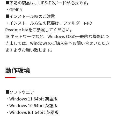
■下記の製品は、LIPS-D2ボードが必要です。
approvals.
・GP405
6. SUPPORT AND UPDATE
■インストール時のご注意
NEITHER CANON, CANON'S SUBSIDIARIES OR
・インストール方法の概要は、フォルダー内の
AFFILIATES, THEIR DISTRIBUTORS, OR
DEALERS NOR CANON'S LICENSORS ARE
Readme.htaをご参照してください。
RESPONSIBLE FOR MAINTAINING OR
※ ネットワークなど、Windows OSの一般的な機能につ
HELPING YOU TO USE THE SOFTWARE, OR
きましては、Windowsのご購入先へお問い合せいただき
PROVIDING YOU WITH ANY UPDATES, FIXES
ますようお願い致します。
OR SUPPORT FOR THE SOFTWARE
HEREUNDER.
7. DISCLAIMER OF WARRANTIES AND
動作環境
LIABILITY
[NO WARRANTY] THE SOFTWARE IS
PROVIDED "AS IS" WITHOUT WARRANTY OF
ANY KIND, EITHER EXPRESSED OR IMPLIED,
■ソフトウエア
INCLUDING, BUT NOT LIMITED TO THE
・Windows 11 64bit 英語版
IMPLIED WARRANTIES OF MERCHANTABILITY
・Windows 10 64bit 英語版
AND FITNESS FOR A PARTICULAR PURPOSE.
・Windows 8.1 64bit 英語版