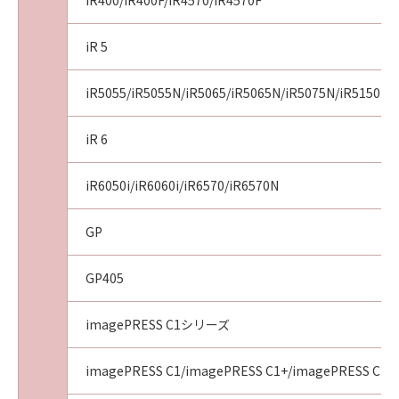
iR400/iR400F/iR4570/iR4570F
iR 5
iR5055/iR5055N/iR5065/iR5065N/iR5075N/iR5150i/i
iR 6
iR6050i/iR6060i/iR6570/iR6570N
GP
GP405
imagePRESS C1シリーズ
imagePRESS C1/imagePRESS C1+/imagePRESS C1+I