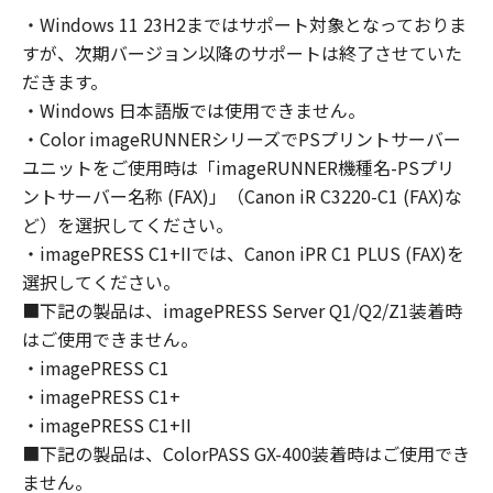
computers connected to your Designated
・Windows 11 23H2まではサポート対象となっておりま
Computer to use the SOFTWARE, provided
すが、次期バージョン以降のサポートは終了させていた
that you must assure that all such users shall
abide by the terms of this Agreement and
だきます。
shall be subject to restrictions and
・Windows 日本語版では使用できません。
obligations borne by you hereunder.
・Color imageRUNNERシリーズでPSプリントサーバー
You may make one copy of the SOFTWARE
ユニットをご使用時は「imageRUNNER機種名-PSプリ
solely for a back-up purpose.
ントサーバー名称 (FAX)」（Canon iR C3220-C1 (FAX)な
2. RESTRICTIONS
ど）を選択してください。
You shall not use the SOFTWARE except as
・imagePRESS C1+IIでは、Canon iPR C1 PLUS (FAX)を
expressly granted or permitted herein, and
選択してください。
shall not assign, sublicense, sell, rent, lease,
■下記の製品は、imagePRESS Server Q1/Q2/Z1装着時
loan, convey or transfer to any third party the
はご使用できません。
SOFTWARE. You shall not alter, translate or
・imagePRESS C1
convert to another programming language,
・imagePRESS C1+
modify, disassemble, decompile or otherwise
reverse engineer the SOFTWARE and you shall
・imagePRESS C1+II
not have any third party to do so.
■下記の製品は、ColorPASS GX-400装着時はご使用でき
3. COPYRIGHT NOTICE
ません。