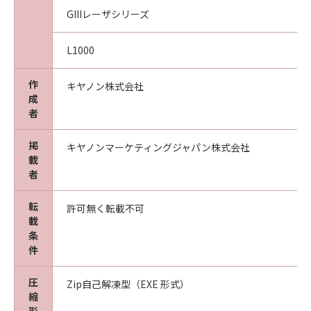
GIIIレーザシリーズ
L1000
作
キヤノン株式会社
成
者
掲
キヤノンマーケティングジャパン株式会社
載
者
転
許可無く転載不可
載
条
件
圧
Zip自己解凍型（EXE 形式）
縮