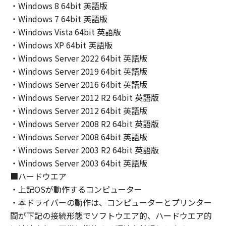
THE ENTIRE RISK AS TO THE QUALITY AND
・Windows 8 64bit 英語版
PERFORMANCE OF THE SOFTWARE IS WITH
・Windows 7 64bit 英語版
YOU. SHOULD THE SOFTWARE PROVE
・Windows Vista 64bit 英語版
DEFECTIVE, YOU ASSUME THE ENTIRE COST
・Windows XP 64bit 英語版
OF ALL NECESSARY SERVICING, REPAIR OR
・Windows Server 2022 64bit 英語版
CORRECTION. SOME STATES OR LEGAL
・Windows Server 2019 64bit 英語版
JURISDICTIONS DO NOT ALLOW THE
・Windows Server 2016 64bit 英語版
EXCLUSION OF IMPLIED WARRANTIES, SO
・Windows Server 2012 R2 64bit 英語版
THE ABOVE EXCLUSION MAY NOT APPLY TO
YOU.
・Windows Server 2012 64bit 英語版
THIS WARRANTY GIVES YOU SPECIFIC LEGAL
・Windows Server 2008 R2 64bit 英語版
RIGHTS AND YOU MAY ALSO HAVE OTHER
・Windows Server 2008 64bit 英語版
RIGHTS WHICH VARY FROM STATE TO STATE
・Windows Server 2003 R2 64bit 英語版
OR JURISDICTION TO JURISDICTION.
・Windows Server 2003 64bit 英語版
NEITHER CANON, CANON'S SUBSIDIARIES OR
■ハードウエア
AFFILIATES, THEIR DISTRIBUTORS, OR
・上記OSが動作するコンピューター
DEALERS NOR CANON'S LICENSORS
・本ドライバーの動作は、コンピューターとプリンター
WARRANT THAT THE FUNCTIONS
間が下記の接続形態でソフトウエア的、ハードウエア的
CONTAINED IN THE SOFTWARE WILL MEET