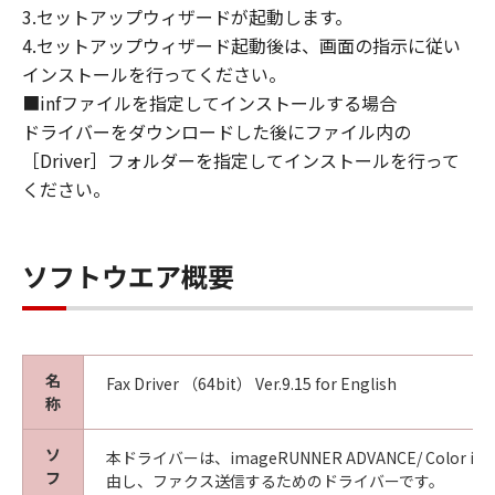
This Agreement is effective upon your
3.セットアップウィザードが起動します。
acceptance hereof by clicking the button
4.セットアップウィザード起動後は、画面の指示に従い
indicating your acceptance as stated below or
インストールを行ってください。
installing the SOFTWARE and remains in
■infファイルを指定してインストールする場合
effect until terminated. You may terminate
ドライバーをダウンロードした後にファイル内の
this Agreement by destroying the SOFTWARE
［Driver］フォルダーを指定してインストールを行って
including any and all copies thereof.
This Agreement shall also terminate if you fail
ください。
to comply with any terms hereof. Upon
termination of this Agreement, in addition to
Canon enforcing its respective legal rights,
ソフトウエア概要
you must then promptly destroy the
SOFTWARE including any and all copies
thereof. Notwithstanding the foregoing,
Sections 4, and 7 through 11 shall survive any
名
Fax Driver （64bit） Ver.9.15 for English
termination of this Agreement.
称
9. U.S. GOVERNMENT RESTRICTED RIGHTS
NOTICE
ソ
本ドライバーは、imageRUNNER ADVANCE/ Color image
A "US Government End User" shall mean any
フ
由し、ファクス送信するためのドライバーです。