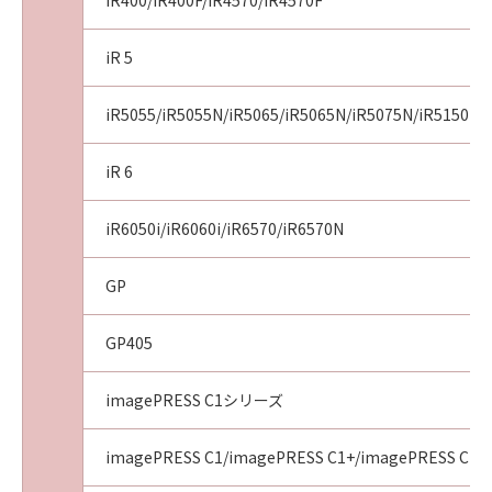
iR400/iR400F/iR4570/iR4570F
iR 5
iR5055/iR5055N/iR5065/iR5065N/iR5075N/iR5150i/i
iR 6
iR6050i/iR6060i/iR6570/iR6570N
GP
GP405
imagePRESS C1シリーズ
imagePRESS C1/imagePRESS C1+/imagePRESS C1+I