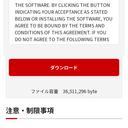
THE SOFTWARE. BY CLICKING THE BUTTON
INDICATING YOUR ACCEPTANCE AS STATED
BELOW OR INSTALLING THE SOFTWARE, YOU
AGREE TO BE BOUND BY THE TERMS AND
CONDITIONS OF THIS AGREEMENT. IF YOU
DO NOT AGREE TO THE FOLLOWING TERMS
AND CONDITIONS OF THIS AGREEMENT, DO
NOT USE THE SOFTWARE.
1. GRANT OF LICENSE
Canon grants you a personal, limited and non-
ダウンロード
exclusive license to use ("use" as used herein
shall include storing, loading, installing,
accessing, executing or displaying) the
ファイル容量 36,511,296 byte
SOFTWARE solely for the use with Products
only on computers directly or via network
connected to the Products (the "Designated
注意・制限事項
Computer").
You may allow other users of other