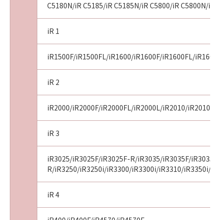
C5180N/iR C5185/iR C5185N/iR C5800/iR C5800N/iR 
iR 1
iR1500F/iR1500FL/iR1600/iR1600F/iR1600FL/iR1600
iR 2
iR2000/iR2000F/iR2000FL/iR2000L/iR2010/iR2010F/i
iR 3
iR3025/iR3025F/iR3025F-R/iR3035/iR3035F/iR3035F
R/iR3250/iR3250i/iR3300/iR3300i/iR3310/iR3350i/iR
iR 4