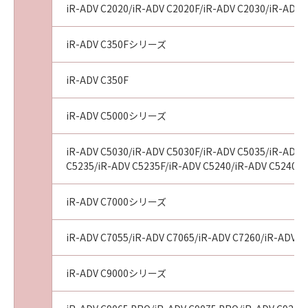
iR-ADV C2020/iR-ADV C2020F/iR-ADV C2030/iR-ADV 
tribunal of competent jurisdiction, such
section shall be null and void with respect to
the jurisdiction of that court or tribunal and
iR-ADV C350Fシリーズ
all the remaining provisions hereof shall
remain in full force and effect.
iR-ADV C350F
11. ACKNOWLEDGEMENT
BY CLICKING THE BUTTON INDICATING
iR-ADV C5000シリーズ
YOUR ACCEPTANCE AS STATED BELOW OR
INSTALLING THE SOFTWARE, YOU
iR-ADV C5030/iR-ADV C5030F/iR-ADV C5035/iR-ADV 
ACKNOWLEDGE THAT YOU HAVE READ THIS
C5235/iR-ADV C5235F/iR-ADV C5240/iR-ADV C5240F/
AGREEMENT, UNDERSTOOD IT, AND AGREE
TO BE BOUND BY ITS TERMS AND
iR-ADV C7000シリーズ
CONDITIONS. YOU ALSO AGREE THAT THIS
AGREEMENT IS THE COMPLETE AND
iR-ADV C7055/iR-ADV C7065/iR-ADV C7260/iR-ADV C
EXCLUSIVE STATEMENT OF AGREEMENT
BETWEEN YOU AND CANON CONCERNING
iR-ADV C9000シリーズ
THE SUBJECT MATTER HEREOF AND
SUPERSEDES ALL PROPOSALS OR PRIOR