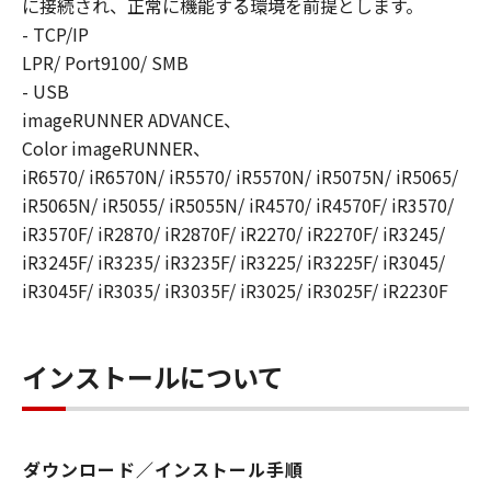
に接続され、正常に機能する環境を前提とします。
YOUR REQUIREMENTS OR THAT THE
- TCP/IP
OPERATION OF THE SOFTWARE WILL BE
LPR/ Port9100/ SMB
UNINTERRUPTED OR ERROR FREE.
[NO LIABILITY FOR DAMAGES] IN NO EVENT
- USB
SHALL EITHER CANON, CANON'S
imageRUNNER ADVANCE、
SUBSIDIARIES OR AFFILIATES, THEIR
Color imageRUNNER、
DISTRIBUTORS DEALERS OR CANON'S
iR6570/ iR6570N/ iR5570/ iR5570N/ iR5075N/ iR5065/
LICENSORS BE LIABLE FOR ANY DAMAGES
iR5065N/ iR5055/ iR5055N/ iR4570/ iR4570F/ iR3570/
WHATSOEVER (INCLUDING WITHOUT
iR3570F/ iR2870/ iR2870F/ iR2270/ iR2270F/ iR3245/
LIMITATION, LOSS OF BUSINESS PROFITS,
iR3245F/ iR3235/ iR3235F/ iR3225/ iR3225F/ iR3045/
LOSS OF BUSINESS INFORMATION, LOSS OF
iR3045F/ iR3035/ iR3035F/ iR3025/ iR3025F/ iR2230F
BUSINESS INTERRUPTION OR OTHER
COMPENSATORY, INCIDENTAL OR
CONSEQUENTIAL DAMAGES) ARISING OUT OF
インストールについて
THE SOFTWARE, USE THEREOF OR INABILITY
TO USE THE SOFTWARE EVEN IF EITHER
CANON, CANON'S SUBSIDIARIES OR
AFFILIATES, THEIR DISTRIBUTORS, DEALERS
ダウンロード／インストール手順
OR CANON'S LICENSORS HAVE BEEN ADVISED