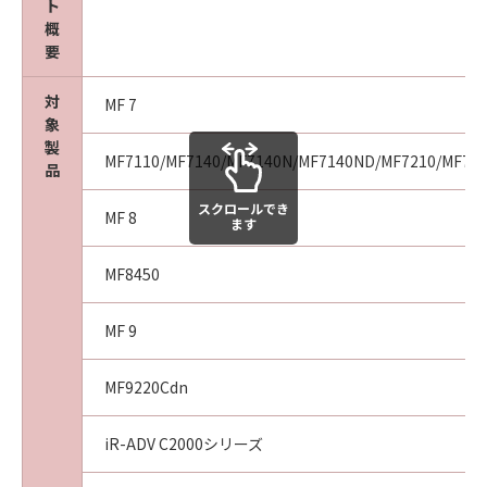
ト
agency or entity of the government of the
概
United States. If you are a US Government
要
End User, the following shall apply: The
SOFTWARE is a "commercial item," as that
対
MF 7
term is defined at 48 C.F.R. 2.101 (October
象
1995), consisting of "commercial computer
製
MF7110/MF7140/MF7140N/MF7140ND/MF7210/MF72
software" and "commercial computer
品
software documentation," as such terms are
スクロールでき
used in 48 C.F.R. 12.212 (September 1995).
MF 8
ます
Consistent with 48 C.F.R. 12.212 and 48 C.F.R.
227.7202-1 through 227.7202-4 (June 1995),
MF8450
all U.S. Government End Users shall acquire
the SOFTWARE with only those rights set
MF 9
forth herein. The manufacturer is Canon
Inc./30-2, Shimomaruko 3-chome, Ohta-ku,
MF9220Cdn
Tokyo 146-8501, Japan.
10. SEVERABILITY
iR-ADV C2000シリーズ
In the event that any section hereof is
declared or found to be illegal by any court or