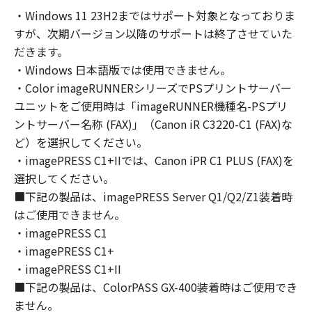
computers connected to your Designated
・Windows 11 23H2まではサポート対象となっておりま
Computer to use the SOFTWARE, provided
すが、次期バージョン以降のサポートは終了させていた
that you must assure that all such users shall
abide by the terms of this Agreement and
だきます。
shall be subject to restrictions and
・Windows 日本語版では使用できません。
obligations borne by you hereunder.
・Color imageRUNNERシリーズでPSプリントサーバー
You may make one copy of the SOFTWARE
ユニットをご使用時は「imageRUNNER機種名-PSプリ
solely for a back-up purpose.
ントサーバー名称 (FAX)」（Canon iR C3220-C1 (FAX)な
2. RESTRICTIONS
ど）を選択してください。
You shall not use the SOFTWARE except as
・imagePRESS C1+IIでは、Canon iPR C1 PLUS (FAX)を
expressly granted or permitted herein, and
選択してください。
shall not assign, sublicense, sell, rent, lease,
■下記の製品は、imagePRESS Server Q1/Q2/Z1装着時
loan, convey or transfer to any third party the
はご使用できません。
SOFTWARE. You shall not alter, translate or
・imagePRESS C1
convert to another programming language,
・imagePRESS C1+
modify, disassemble, decompile or otherwise
reverse engineer the SOFTWARE and you shall
・imagePRESS C1+II
not have any third party to do so.
■下記の製品は、ColorPASS GX-400装着時はご使用でき
3. COPYRIGHT NOTICE
ません。