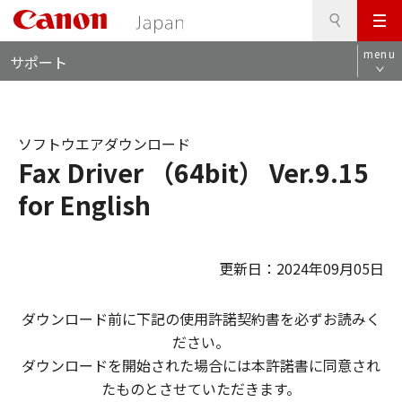
検
このページの本文へ
メ
索
ロ
ニ
menu
サポート
ー
ュ
カ
ー
ル
ナ
ソフトウエアダウンロード
ビ
Fax Driver （64bit） Ver.9.15
for English
更新日：2024年09月05日
ダウンロード前に下記の使用許諾契約書を必ずお読みく
ださい。
ダウンロードを開始された場合には本許諾書に同意され
たものとさせていただきます。