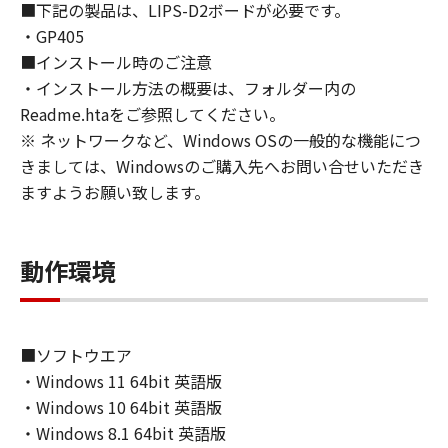
■下記の製品は、LIPS-D2ボードが必要です。
approvals.
・GP405
6. SUPPORT AND UPDATE
■インストール時のご注意
NEITHER CANON, CANON'S SUBSIDIARIES OR
・インストール方法の概要は、フォルダー内の
AFFILIATES, THEIR DISTRIBUTORS, OR
DEALERS NOR CANON'S LICENSORS ARE
Readme.htaをご参照してください。
RESPONSIBLE FOR MAINTAINING OR
※ ネットワークなど、Windows OSの一般的な機能につ
HELPING YOU TO USE THE SOFTWARE, OR
きましては、Windowsのご購入先へお問い合せいただき
PROVIDING YOU WITH ANY UPDATES, FIXES
ますようお願い致します。
OR SUPPORT FOR THE SOFTWARE
HEREUNDER.
7. DISCLAIMER OF WARRANTIES AND
動作環境
LIABILITY
[NO WARRANTY] THE SOFTWARE IS
PROVIDED "AS IS" WITHOUT WARRANTY OF
ANY KIND, EITHER EXPRESSED OR IMPLIED,
■ソフトウエア
INCLUDING, BUT NOT LIMITED TO THE
・Windows 11 64bit 英語版
IMPLIED WARRANTIES OF MERCHANTABILITY
・Windows 10 64bit 英語版
AND FITNESS FOR A PARTICULAR PURPOSE.
・Windows 8.1 64bit 英語版