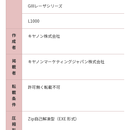
GIIIレーザシリーズ
L1000
作
キヤノン株式会社
成
者
掲
キヤノンマーケティングジャパン株式会社
載
者
転
許可無く転載不可
載
条
件
圧
Zip自己解凍型（EXE 形式）
縮