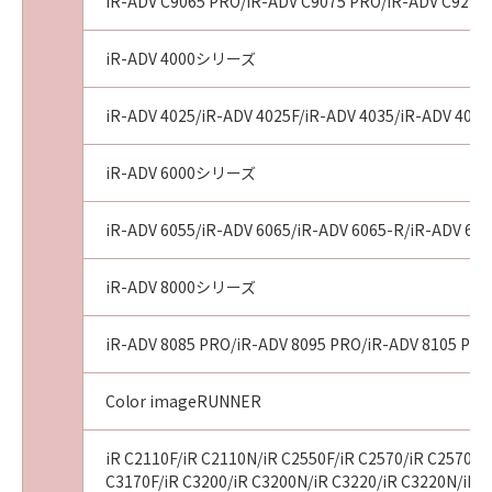
AGREEMENTS, VERBAL OR WRITTEN, AND
iR-ADV C9065 PRO/iR-ADV C9075 PRO/iR-ADV C9270
ANY OTHER COMMUNICATIONS BETWEEN
YOU AND CANON RELATING TO THE
iR-ADV 4000シリーズ
SUBJECT MATTER HEREOF. NO AMENDMENT
TO THIS AGREEMENT SHALL BE EFFECTIVE
iR-ADV 4025/iR-ADV 4025F/iR-ADV 4035/iR-ADV 4035
UNLESS SIGNED BY A DULY AUTHORISED
REPRESENTATIVE OF CANON.
iR-ADV 6000シリーズ
Should you have any questions concerning
this Agreement, or if you desire to contact
iR-ADV 6055/iR-ADV 6065/iR-ADV 6065-R/iR-ADV 607
Canon for any reason, please write to Canon's
sales subsidiary or distributor/dealer, serving
iR-ADV 8000シリーズ
the country where you obtained the
Products.
iR-ADV 8085 PRO/iR-ADV 8095 PRO/iR-ADV 8105 PRO
No.022915
Color imageRUNNER
iR C2110F/iR C2110N/iR C2550F/iR C2570/iR C2570F/i
C3170F/iR C3200/iR C3200N/iR C3220/iR C3220N/iR C