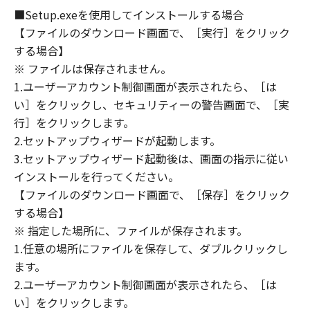
OF THE POSSIBILITY OF SUCH DAMAGES.
■Setup.exeを使用してインストールする場合
SOME STATES OR LEGAL JURISDICTIONS DO
【ファイルのダウンロード画面で、［実行］をクリック
NOT ALLOW THE LIMITATION OR EXCLUSION
する場合】
OF LIABILITY FOR INCIDENTAL OR
※ ファイルは保存されません。
CONSEQUENTIAL DAMAGES, OR PERSONAL
1.ユーザーアカウント制御画面が表示されたら、［は
INJURY OR DEATH RESULTING FROM
い］をクリックし、セキュリティーの警告画面で、［実
NEGLIGENCE ON THE PART OF THE SELLER,
行］をクリックします。
SO THE ABOVE LIMITATION OR EXCLUSION
2.セットアップウィザードが起動します。
MAY NOT APPLY TO YOU.
3.セットアップウィザード起動後は、画面の指示に従い
[RELEASE OF LIABILITY] TO THE FULL
インストールを行ってください。
EXTENT PERMITTED BY APPLICABLE LAW,
【ファイルのダウンロード画面で、［保存］をクリック
YOU HEREBY RELEASE CANON, CANON'S
SUBSIDIARIES AND AFFILIATES, THEIR
する場合】
DISTRIBUTORS, DEALERS AND CANON'S
※ 指定した場所に、ファイルが保存されます。
LICENSORS FROM ANY AND ALL LIABILITY
1.任意の場所にファイルを保存して、ダブルクリックし
ARISING FROM OR RELATED TO ALL CLAIMS
ます。
CONCERNING THE SOFTWARE OR ITS USE.
2.ユーザーアカウント制御画面が表示されたら、［は
8. TERM
い］をクリックします。