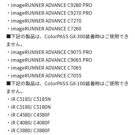
You shall not modify, remove or delete any
・imageRUNNER ADVANCE C9280 PRO
copyright notice of Canon or its licensors
・imageRUNNER ADVANCE C9270 PRO
contained in the SOFTWARE, including any
・imageRUNNER ADVANCE C7270
copy thereof.
・imageRUNNER ADVANCE C7260
4. OWNERSHIP
■下記の製品は、ColorPASS GX-300装着時はご使用でき
Canon and its licensors retain in all respects
ません。
the title, ownership and intellectual property
・imageRUNNER ADVANCE C9075 PRO
rights in and to the SOFTWARE. Except as
・imageRUNNER ADVANCE C9065 PRO
expressly provided herein, no license or right,
・imageRUNNER ADVANCE C7065
express or implied, is hereby conveyed or
granted by Canon to you for any intellectual
・imageRUNNER ADVANCE C7055
property of Canon and its licensors.
■下記の製品は、ColorPASS GX-100装着時はご使用でき
5. EXPORT CONTROL
ません。
You agree to comply with all export laws and
・iR C5185/ C5185N
restrictions and regulations of the country
・iR C5180/ C5180N
involved, and not to export or re-export,
・iR C4580/ C4580F
directly or indirectly, the SOFTWARE in
・iR C4080/ C4080F
violation of any such laws, restrictions and
・iR C3880/ C3880F
regulations, or without all necessary