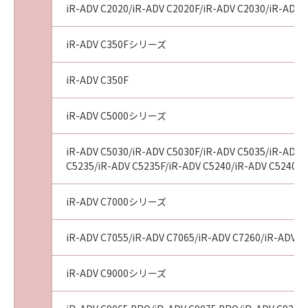
iR-ADV C2020/iR-ADV C2020F/iR-ADV C2030/iR-ADV 
tribunal of competent jurisdiction, such
section shall be null and void with respect to
the jurisdiction of that court or tribunal and
iR-ADV C350Fシリーズ
all the remaining provisions hereof shall
remain in full force and effect.
iR-ADV C350F
11. ACKNOWLEDGEMENT
BY CLICKING THE BUTTON INDICATING
iR-ADV C5000シリーズ
YOUR ACCEPTANCE AS STATED BELOW OR
INSTALLING THE SOFTWARE, YOU
iR-ADV C5030/iR-ADV C5030F/iR-ADV C5035/iR-ADV 
ACKNOWLEDGE THAT YOU HAVE READ THIS
C5235/iR-ADV C5235F/iR-ADV C5240/iR-ADV C5240F/
AGREEMENT, UNDERSTOOD IT, AND AGREE
TO BE BOUND BY ITS TERMS AND
iR-ADV C7000シリーズ
CONDITIONS. YOU ALSO AGREE THAT THIS
AGREEMENT IS THE COMPLETE AND
iR-ADV C7055/iR-ADV C7065/iR-ADV C7260/iR-ADV C
EXCLUSIVE STATEMENT OF AGREEMENT
BETWEEN YOU AND CANON CONCERNING
iR-ADV C9000シリーズ
THE SUBJECT MATTER HEREOF AND
SUPERSEDES ALL PROPOSALS OR PRIOR