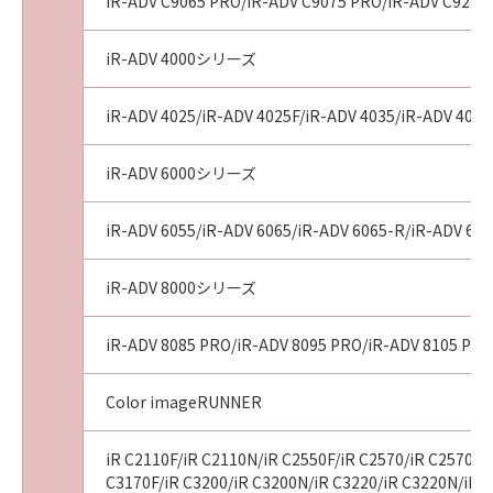
AGREEMENTS, VERBAL OR WRITTEN, AND
iR-ADV C9065 PRO/iR-ADV C9075 PRO/iR-ADV C9270
ANY OTHER COMMUNICATIONS BETWEEN
YOU AND CANON RELATING TO THE
iR-ADV 4000シリーズ
SUBJECT MATTER HEREOF. NO AMENDMENT
TO THIS AGREEMENT SHALL BE EFFECTIVE
iR-ADV 4025/iR-ADV 4025F/iR-ADV 4035/iR-ADV 4035
UNLESS SIGNED BY A DULY AUTHORISED
REPRESENTATIVE OF CANON.
iR-ADV 6000シリーズ
Should you have any questions concerning
this Agreement, or if you desire to contact
iR-ADV 6055/iR-ADV 6065/iR-ADV 6065-R/iR-ADV 607
Canon for any reason, please write to Canon's
sales subsidiary or distributor/dealer, serving
iR-ADV 8000シリーズ
the country where you obtained the
Products.
iR-ADV 8085 PRO/iR-ADV 8095 PRO/iR-ADV 8105 PRO
No.022915
Color imageRUNNER
iR C2110F/iR C2110N/iR C2550F/iR C2570/iR C2570F/i
C3170F/iR C3200/iR C3200N/iR C3220/iR C3220N/iR C