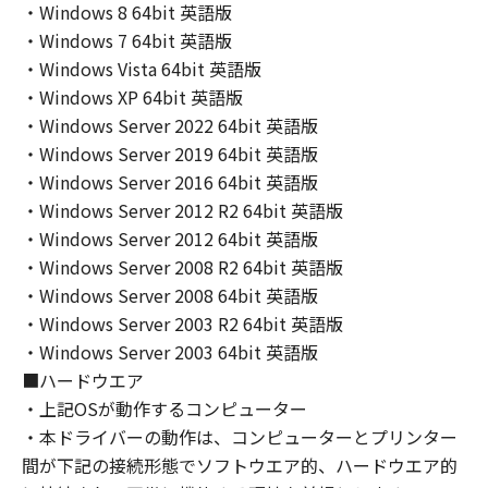
THE ENTIRE RISK AS TO THE QUALITY AND
・Windows 8 64bit 英語版
PERFORMANCE OF THE SOFTWARE IS WITH
・Windows 7 64bit 英語版
YOU. SHOULD THE SOFTWARE PROVE
・Windows Vista 64bit 英語版
DEFECTIVE, YOU ASSUME THE ENTIRE COST
・Windows XP 64bit 英語版
OF ALL NECESSARY SERVICING, REPAIR OR
・Windows Server 2022 64bit 英語版
CORRECTION. SOME STATES OR LEGAL
・Windows Server 2019 64bit 英語版
JURISDICTIONS DO NOT ALLOW THE
・Windows Server 2016 64bit 英語版
EXCLUSION OF IMPLIED WARRANTIES, SO
・Windows Server 2012 R2 64bit 英語版
THE ABOVE EXCLUSION MAY NOT APPLY TO
YOU.
・Windows Server 2012 64bit 英語版
THIS WARRANTY GIVES YOU SPECIFIC LEGAL
・Windows Server 2008 R2 64bit 英語版
RIGHTS AND YOU MAY ALSO HAVE OTHER
・Windows Server 2008 64bit 英語版
RIGHTS WHICH VARY FROM STATE TO STATE
・Windows Server 2003 R2 64bit 英語版
OR JURISDICTION TO JURISDICTION.
・Windows Server 2003 64bit 英語版
NEITHER CANON, CANON'S SUBSIDIARIES OR
■ハードウエア
AFFILIATES, THEIR DISTRIBUTORS, OR
・上記OSが動作するコンピューター
DEALERS NOR CANON'S LICENSORS
・本ドライバーの動作は、コンピューターとプリンター
WARRANT THAT THE FUNCTIONS
間が下記の接続形態でソフトウエア的、ハードウエア的
CONTAINED IN THE SOFTWARE WILL MEET