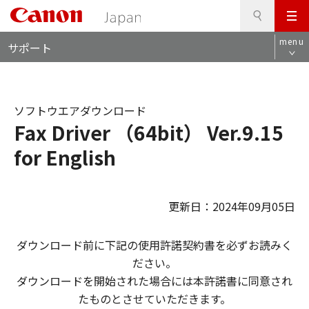
検
このページの本文へ
メ
索
ロ
ニ
menu
サポート
ー
ュ
カ
ー
ル
ナ
ソフトウエアダウンロード
ビ
Fax Driver （64bit） Ver.9.15
for English
更新日：2024年09月05日
ダウンロード前に下記の使用許諾契約書を必ずお読みく
ださい。
ダウンロードを開始された場合には本許諾書に同意され
たものとさせていただきます。