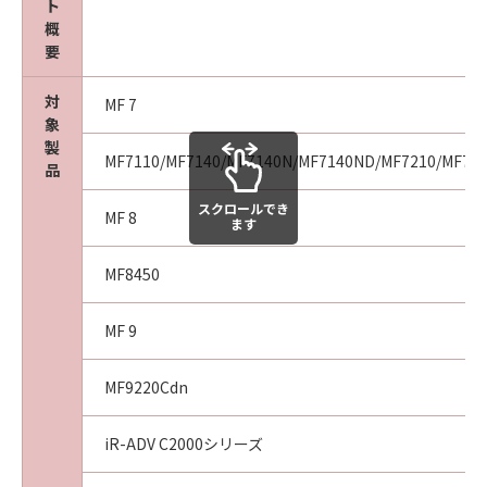
ト
agency or entity of the government of the
概
United States. If you are a US Government
要
End User, the following shall apply: The
SOFTWARE is a "commercial item," as that
対
MF 7
term is defined at 48 C.F.R. 2.101 (October
象
1995), consisting of "commercial computer
製
MF7110/MF7140/MF7140N/MF7140ND/MF7210/MF72
software" and "commercial computer
品
software documentation," as such terms are
スクロールでき
used in 48 C.F.R. 12.212 (September 1995).
MF 8
ます
Consistent with 48 C.F.R. 12.212 and 48 C.F.R.
227.7202-1 through 227.7202-4 (June 1995),
MF8450
all U.S. Government End Users shall acquire
the SOFTWARE with only those rights set
MF 9
forth herein. The manufacturer is Canon
Inc./30-2, Shimomaruko 3-chome, Ohta-ku,
MF9220Cdn
Tokyo 146-8501, Japan.
10. SEVERABILITY
iR-ADV C2000シリーズ
In the event that any section hereof is
declared or found to be illegal by any court or