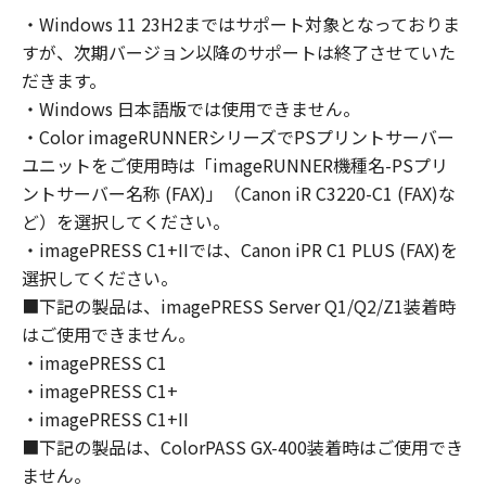
computers connected to your Designated
・Windows 11 23H2まではサポート対象となっておりま
Computer to use the SOFTWARE, provided
すが、次期バージョン以降のサポートは終了させていた
that you must assure that all such users shall
abide by the terms of this Agreement and
だきます。
shall be subject to restrictions and
・Windows 日本語版では使用できません。
obligations borne by you hereunder.
・Color imageRUNNERシリーズでPSプリントサーバー
You may make one copy of the SOFTWARE
ユニットをご使用時は「imageRUNNER機種名-PSプリ
solely for a back-up purpose.
ントサーバー名称 (FAX)」（Canon iR C3220-C1 (FAX)な
2. RESTRICTIONS
ど）を選択してください。
You shall not use the SOFTWARE except as
・imagePRESS C1+IIでは、Canon iPR C1 PLUS (FAX)を
expressly granted or permitted herein, and
選択してください。
shall not assign, sublicense, sell, rent, lease,
■下記の製品は、imagePRESS Server Q1/Q2/Z1装着時
loan, convey or transfer to any third party the
はご使用できません。
SOFTWARE. You shall not alter, translate or
・imagePRESS C1
convert to another programming language,
・imagePRESS C1+
modify, disassemble, decompile or otherwise
reverse engineer the SOFTWARE and you shall
・imagePRESS C1+II
not have any third party to do so.
■下記の製品は、ColorPASS GX-400装着時はご使用でき
3. COPYRIGHT NOTICE
ません。