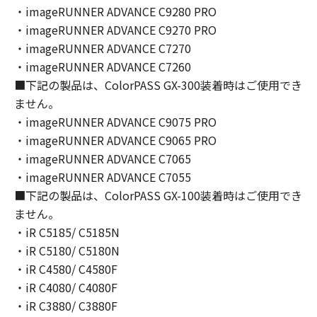
You shall not modify, remove or delete any
・imageRUNNER ADVANCE C9280 PRO
copyright notice of Canon or its licensors
・imageRUNNER ADVANCE C9270 PRO
contained in the SOFTWARE, including any
・imageRUNNER ADVANCE C7270
copy thereof.
・imageRUNNER ADVANCE C7260
4. OWNERSHIP
■下記の製品は、ColorPASS GX-300装着時はご使用でき
Canon and its licensors retain in all respects
ません。
the title, ownership and intellectual property
・imageRUNNER ADVANCE C9075 PRO
rights in and to the SOFTWARE. Except as
・imageRUNNER ADVANCE C9065 PRO
expressly provided herein, no license or right,
・imageRUNNER ADVANCE C7065
express or implied, is hereby conveyed or
granted by Canon to you for any intellectual
・imageRUNNER ADVANCE C7055
property of Canon and its licensors.
■下記の製品は、ColorPASS GX-100装着時はご使用でき
5. EXPORT CONTROL
ません。
You agree to comply with all export laws and
・iR C5185/ C5185N
restrictions and regulations of the country
・iR C5180/ C5180N
involved, and not to export or re-export,
・iR C4580/ C4580F
directly or indirectly, the SOFTWARE in
・iR C4080/ C4080F
violation of any such laws, restrictions and
・iR C3880/ C3880F
regulations, or without all necessary