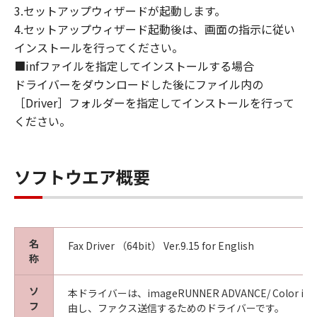
This Agreement is effective upon your
3.セットアップウィザードが起動します。
acceptance hereof by clicking the button
4.セットアップウィザード起動後は、画面の指示に従い
indicating your acceptance as stated below or
インストールを行ってください。
installing the SOFTWARE and remains in
■infファイルを指定してインストールする場合
effect until terminated. You may terminate
ドライバーをダウンロードした後にファイル内の
this Agreement by destroying the SOFTWARE
［Driver］フォルダーを指定してインストールを行って
including any and all copies thereof.
This Agreement shall also terminate if you fail
ください。
to comply with any terms hereof. Upon
termination of this Agreement, in addition to
Canon enforcing its respective legal rights,
ソフトウエア概要
you must then promptly destroy the
SOFTWARE including any and all copies
thereof. Notwithstanding the foregoing,
Sections 4, and 7 through 11 shall survive any
名
Fax Driver （64bit） Ver.9.15 for English
termination of this Agreement.
称
9. U.S. GOVERNMENT RESTRICTED RIGHTS
NOTICE
ソ
本ドライバーは、imageRUNNER ADVANCE/ Color image
A "US Government End User" shall mean any
フ
由し、ファクス送信するためのドライバーです。