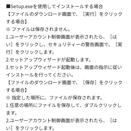
OF THE POSSIBILITY OF SUCH DAMAGES.
■Setup.exeを使用してインストールする場合
SOME STATES OR LEGAL JURISDICTIONS DO
【ファイルのダウンロード画面で、［実行］をクリック
NOT ALLOW THE LIMITATION OR EXCLUSION
する場合】
OF LIABILITY FOR INCIDENTAL OR
※ ファイルは保存されません。
CONSEQUENTIAL DAMAGES, OR PERSONAL
1.ユーザーアカウント制御画面が表示されたら、［は
INJURY OR DEATH RESULTING FROM
い］をクリックし、セキュリティーの警告画面で、［実
NEGLIGENCE ON THE PART OF THE SELLER,
行］をクリックします。
SO THE ABOVE LIMITATION OR EXCLUSION
2.セットアップウィザードが起動します。
MAY NOT APPLY TO YOU.
3.セットアップウィザード起動後は、画面の指示に従い
[RELEASE OF LIABILITY] TO THE FULL
インストールを行ってください。
EXTENT PERMITTED BY APPLICABLE LAW,
【ファイルのダウンロード画面で、［保存］をクリック
YOU HEREBY RELEASE CANON, CANON'S
SUBSIDIARIES AND AFFILIATES, THEIR
する場合】
DISTRIBUTORS, DEALERS AND CANON'S
※ 指定した場所に、ファイルが保存されます。
LICENSORS FROM ANY AND ALL LIABILITY
1.任意の場所にファイルを保存して、ダブルクリックし
ARISING FROM OR RELATED TO ALL CLAIMS
ます。
CONCERNING THE SOFTWARE OR ITS USE.
2.ユーザーアカウント制御画面が表示されたら、［は
8. TERM
い］をクリックします。