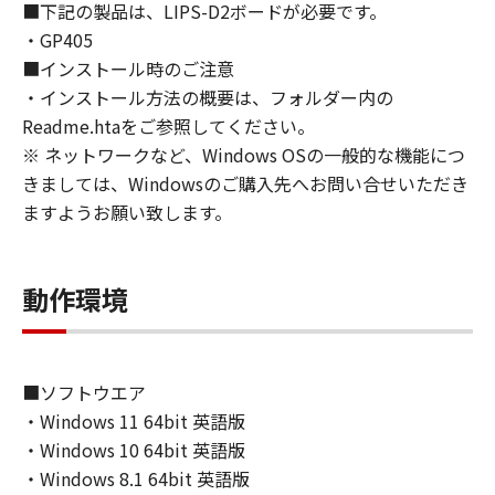
■下記の製品は、LIPS-D2ボードが必要です。
approvals.
・GP405
6. SUPPORT AND UPDATE
■インストール時のご注意
NEITHER CANON, CANON'S SUBSIDIARIES OR
・インストール方法の概要は、フォルダー内の
AFFILIATES, THEIR DISTRIBUTORS, OR
DEALERS NOR CANON'S LICENSORS ARE
Readme.htaをご参照してください。
RESPONSIBLE FOR MAINTAINING OR
※ ネットワークなど、Windows OSの一般的な機能につ
HELPING YOU TO USE THE SOFTWARE, OR
きましては、Windowsのご購入先へお問い合せいただき
PROVIDING YOU WITH ANY UPDATES, FIXES
ますようお願い致します。
OR SUPPORT FOR THE SOFTWARE
HEREUNDER.
7. DISCLAIMER OF WARRANTIES AND
動作環境
LIABILITY
[NO WARRANTY] THE SOFTWARE IS
PROVIDED "AS IS" WITHOUT WARRANTY OF
ANY KIND, EITHER EXPRESSED OR IMPLIED,
■ソフトウエア
INCLUDING, BUT NOT LIMITED TO THE
・Windows 11 64bit 英語版
IMPLIED WARRANTIES OF MERCHANTABILITY
・Windows 10 64bit 英語版
AND FITNESS FOR A PARTICULAR PURPOSE.
・Windows 8.1 64bit 英語版