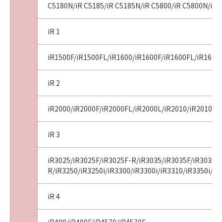
C5180N/iR C5185/iR C5185N/iR C5800/iR C5800N/iR 
iR 1
iR1500F/iR1500FL/iR1600/iR1600F/iR1600FL/iR1600
iR 2
iR2000/iR2000F/iR2000FL/iR2000L/iR2010/iR2010F/i
iR 3
iR3025/iR3025F/iR3025F-R/iR3035/iR3035F/iR3035F
R/iR3250/iR3250i/iR3300/iR3300i/iR3310/iR3350i/iR
iR 4