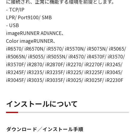
に接続され、正常に機能する環境を前提とします。
YOUR REQUIREMENTS OR THAT THE
- TCP/IP
OPERATION OF THE SOFTWARE WILL BE
LPR/ Port9100/ SMB
UNINTERRUPTED OR ERROR FREE.
[NO LIABILITY FOR DAMAGES] IN NO EVENT
- USB
SHALL EITHER CANON, CANON'S
imageRUNNER ADVANCE、
SUBSIDIARIES OR AFFILIATES, THEIR
Color imageRUNNER、
DISTRIBUTORS DEALERS OR CANON'S
iR6570/ iR6570N/ iR5570/ iR5570N/ iR5075N/ iR5065/
LICENSORS BE LIABLE FOR ANY DAMAGES
iR5065N/ iR5055/ iR5055N/ iR4570/ iR4570F/ iR3570/
WHATSOEVER (INCLUDING WITHOUT
iR3570F/ iR2870/ iR2870F/ iR2270/ iR2270F/ iR3245/
LIMITATION, LOSS OF BUSINESS PROFITS,
iR3245F/ iR3235/ iR3235F/ iR3225/ iR3225F/ iR3045/
LOSS OF BUSINESS INFORMATION, LOSS OF
iR3045F/ iR3035/ iR3035F/ iR3025/ iR3025F/ iR2230F
BUSINESS INTERRUPTION OR OTHER
COMPENSATORY, INCIDENTAL OR
CONSEQUENTIAL DAMAGES) ARISING OUT OF
インストールについて
THE SOFTWARE, USE THEREOF OR INABILITY
TO USE THE SOFTWARE EVEN IF EITHER
CANON, CANON'S SUBSIDIARIES OR
AFFILIATES, THEIR DISTRIBUTORS, DEALERS
ダウンロード／インストール手順
OR CANON'S LICENSORS HAVE BEEN ADVISED