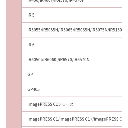
iR400/iR400F/iR4570/iR4570F
iR 5
iR5055/iR5055N/iR5065/iR5065N/iR5075N/iR5150i/i
iR 6
iR6050i/iR6060i/iR6570/iR6570N
GP
GP405
imagePRESS C1シリーズ
imagePRESS C1/imagePRESS C1+/imagePRESS C1+I