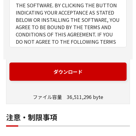
THE SOFTWARE. BY CLICKING THE BUTTON
INDICATING YOUR ACCEPTANCE AS STATED
BELOW OR INSTALLING THE SOFTWARE, YOU
AGREE TO BE BOUND BY THE TERMS AND
CONDITIONS OF THIS AGREEMENT. IF YOU
DO NOT AGREE TO THE FOLLOWING TERMS
AND CONDITIONS OF THIS AGREEMENT, DO
NOT USE THE SOFTWARE.
1. GRANT OF LICENSE
Canon grants you a personal, limited and non-
ダウンロード
exclusive license to use ("use" as used herein
shall include storing, loading, installing,
accessing, executing or displaying) the
ファイル容量 36,511,296 byte
SOFTWARE solely for the use with Products
only on computers directly or via network
connected to the Products (the "Designated
注意・制限事項
Computer").
You may allow other users of other