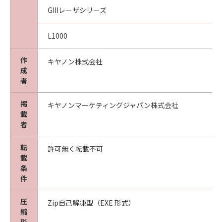
GIIIレーザシリーズ
L1000
作
キヤノン株式会社
成
者
掲
キヤノンマーケティングジャパン株式会社
載
者
転
許可無く転載不可
載
条
件
圧
Zip自己解凍型（EXE 形式）
縮