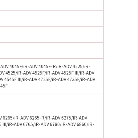
-ADV 4045F/iR-ADV 4045F-R/iR-ADV 4225/iR-
V 4525/iR-ADV 4525F/iR-ADV 4525F III/iR-ADV
V 4545F III/iR-ADV 4725F/iR-ADV 4735F/iR-ADV
945F
V 6265/iR-ADV 6265-R/iR-ADV 6275/iR-ADV
5 III/iR-ADV 6765/iR-ADV 6780/iR-ADV 6860/iR-