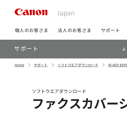
グ
個人のお客さま
法人のお客さま
サポート
ロ
ー
ロ
サポート
バ
よ
ー
ル
カ
ナ
サ
ル
Home
サポート
ソフトウエアダウンロード
iR-ADV 
イ
ビ
ナ
ト
ビ
内
の
現
ソフトウエアダウンロード
在
ファクスカバーシー
位
置