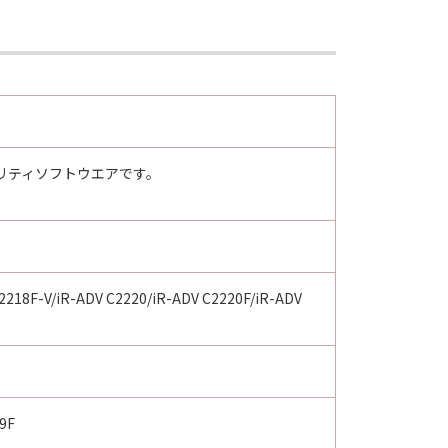
その複製物のすべてを廃棄または消去す
は、本契約書の終了後も効力を有しま
リティソフトウエアです。
。
ンドユーザーである場合、以下の規定
 (Oct 1995), consisting of
terms are used in 48 C.F.R. 12.212
e 1995), all U.S. Government End
 Canon Inc./30-2, Shimomaruko 3-
2218F-V/iR-ADV C2220/iR-ADV C2220F/iR-ADV
味し、指し示すものとします。
の条項は完全に有効に存続するものと
59F