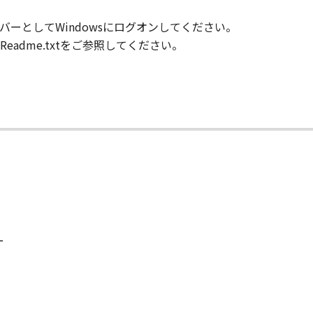
のメンバーとしてWindowsにログオンしてください。
」の全部または一部を修正、改変、逆コンパイル、逆アセンブル
adme.txtをご参照してください。
にこのような行為をさせてはなりません。
まれるキヤノンまたはキヤノンのライセンサーの著作権表示を
び所有権は、その内容によりキヤノンまたはキヤノンのライセ
る外国政府より必要な許可等を得ることなしに、「本ソフトウ
ー
会社、それらの販売代理店および販売店、並びにキヤノンのラ
て
および「本ソフトウェア」に対してアップデート、バグの修正