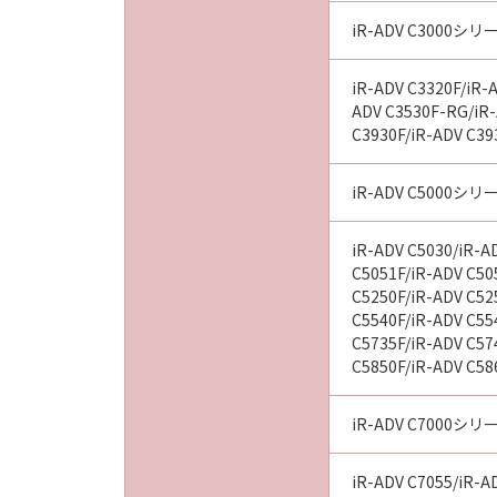
iR-ADV C3000シリ
以 上
iR-ADV C3320F/iR-A
ADV C3530F-RG/iR-
キヤノン株式会社
C3930F/iR-ADV C39
No. I010G020484
iR-ADV C5000シリ
iR-ADV C5030/iR-A
C5051F/iR-ADV C50
C5250F/iR-ADV C52
C5540F/iR-ADV C554
C5735F/iR-ADV C57
C5850F/iR-ADV C58
iR-ADV C7000シリ
iR-ADV C7055/iR-AD