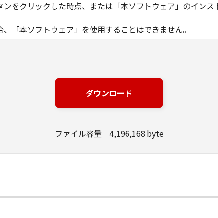
タンをクリックした時点、または「本ソフトウェア」のインス
合、「本ソフトウェア」を使用することはできません。
ノン製品」を利用する目的のために、「キヤノン製品」に直接ま
器」と言います。）において、「本ソフトウェア」を使用（本
にインストールすること、またはコンピューターにおいて表示
ダウンロード
とします。）するための非独占的権利をお客様に対して許諾し
ンピューター上で、かかるコンピューターの使用者に対して「
の使用者に本契約書上の義務および条件を遵守させるとともに
ファイル容量 4,196,168 byte
いて「本ソフトウェア」を使用するためのバックアップとして、「
る場合を除き、キヤノンまたはキヤノンのライセンサーのいかなる
渡あるいは許諾されるものではありません。
、販売、頒布、リースもしくは貸与その他の方法により、第三者