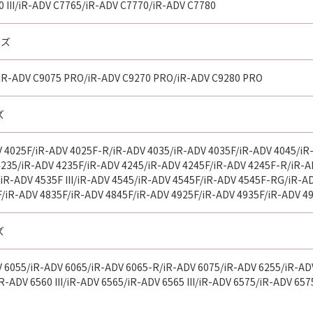
 III/iR-ADV C7765/iR-ADV C7770/iR-ADV C7780
ーズ
iR-ADV C9075 PRO/iR-ADV C9270 PRO/iR-ADV C9280 PRO
ズ
 4025F/iR-ADV 4025F-R/iR-ADV 4035/iR-ADV 4035F/iR-ADV 4045/iR
235/iR-ADV 4235F/iR-ADV 4245/iR-ADV 4245F/iR-ADV 4245F-R/iR-AD
iR-ADV 4535F III/iR-ADV 4545/iR-ADV 4545F/iR-ADV 4545F-RG/iR-AD
/iR-ADV 4835F/iR-ADV 4845F/iR-ADV 4925F/iR-ADV 4935F/iR-ADV 4
ズ
V 6055/iR-ADV 6065/iR-ADV 6065-R/iR-ADV 6075/iR-ADV 6255/iR-AD
R-ADV 6560 III/iR-ADV 6565/iR-ADV 6565 III/iR-ADV 6575/iR-ADV 657