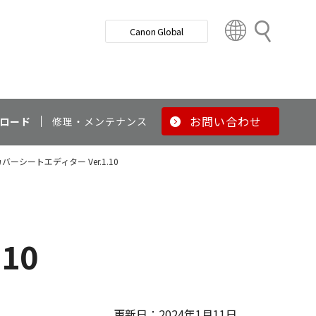
検
Canon Global
索
C
o
u
n
t
r
お問い合わせ
ロード
修理・メンテナンス
y
&
ーシートエディター Ver.1.10
R
e
g
i
o
10
n
更新日：2024年1月11日