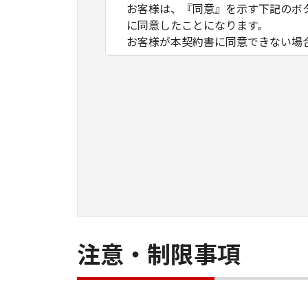
お客様は、『同意』を示す下記のボ
に同意したことになります。
お客様が本契約書に同意できない場
１．許諾
(1) キヤノンは、お客様が「キヤ
数のコンピューター（以下「指定機
ア」をコンピューターの記憶媒体上
は実行することのいずれも含むもの
ネットワークを通じて接続されたコ
できますが、かかるコンピューター
条件とします。
(2) お客様は、上記(1)に基づ
ができます。
(3) 上記(1)および(2)に定め
注意・制限事項
わず、本契約書によってお客様に譲
２．制限
(1) お客様は、再使用許諾、譲渡