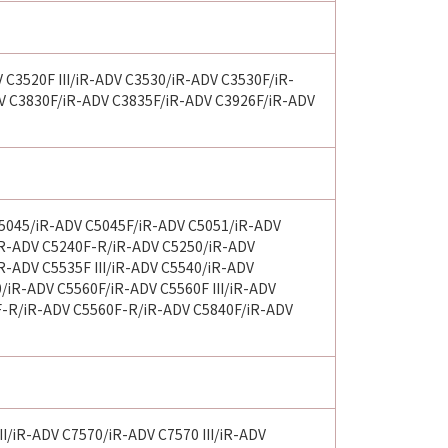
C3520F III/iR-ADV C3530/iR-ADV C3530F/iR-
V C3830F/iR-ADV C3835F/iR-ADV C3926F/iR-ADV
5045/iR-ADV C5045F/iR-ADV C5051/iR-ADV
iR-ADV C5240F-R/iR-ADV C5250/iR-ADV
-ADV C5535F III/iR-ADV C5540/iR-ADV
0/iR-ADV C5560F/iR-ADV C5560F III/iR-ADV
F-R/iR-ADV C5560F-R/iR-ADV C5840F/iR-ADV
I/iR-ADV C7570/iR-ADV C7570 III/iR-ADV