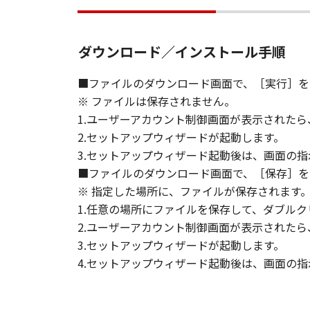
て、いかなる責任も負うものではあ
７．保証の否認・免責
ダウンロード／インストール手順
(1) 「本ソフトウェア」は、『現
ノンの関連会社、それらの販売代理
■ファイルのダウンロード画面で、［実行］を
証を含め、いかなる保証も、明示た
※ ファイルは保存されません。
(2) キヤノン、キヤノンのライセ
1.ユーザーアカウント制御画面が表示された
ソフトウェア」の使用または使用不
定されない全ての損害を言います。
2.セットアップウィザードが起動します。
ヤノンのライセンサー、キヤノンの
3.セットアップウィザード起動後は、画面の
されていた場合でも同様です。
■ファイルのダウンロード画面で、［保存］を
(3) キヤノン、キヤノンのライセ
※ 指定した場所に、ファイルが保存されます
ソフトウェア」、または「本ソフト
1.任意の場所にファイルを保存して、ダブルク
責任を負わないものとします。
2.ユーザーアカウント制御画面が表示された
3.セットアップウィザードが起動します。
８．契約期間
4.セットアップウィザード起動後は、画面の
(1) 本契約書は、お客様が、『同
効し、下記(2)または(3)により終
(2) お客様は、「本ソフトウェア