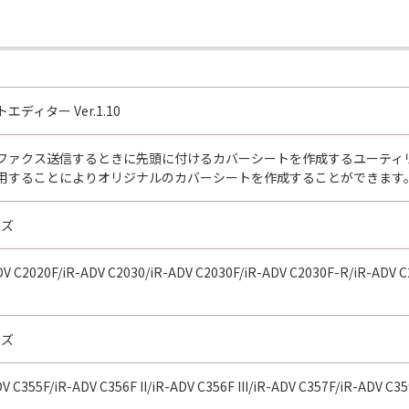
の条項に違反した場合、本契約書は直ちに終了します。
て本契約書が終了した場合、速やかに、「本ソフトウェア」および
2条、第4条から第7条まで、第8条第4項および第10条の規定
ディター Ver.1.10
ファクス送信するときに先頭に付けるカバーシートを作成するユーティ
D RIGHTS NOTICE
用することによりオリジナルのカバーシートを作成することができます
米国政府の機関また団体を意味します。もしお客様が米国政府エ
rcial item," as that term is defined at 48 C.F.R. 2.101
ーズ
d "commercial computer software documentation," as such 
.R. 12.212 and 48 C.F.R. 227.7202-1 through 227.7202-4 (Jun
ith only those rights set forth herein. The manufacturer is
DV C2020F/iR-ADV C2030/iR-ADV C2030F/iR-ADV C2030F-R/iR-ADV C
Japan.
TWARE"とは、本契約書中で定義される「本ソフトウェア」を意
ーズ
の一部が法律により無効であると決定された場合でも、その他
V C355F/iR-ADV C356F II/iR-ADV C356F III/iR-ADV C357F/iR-ADV C3