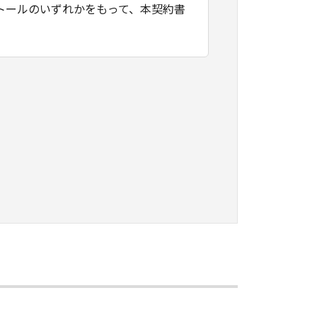
トールのいずれかをもって、本契約書
たはネットワークを通じ接続される複
契約書においては、「本ソフトウェ
すること、アクセスすること、もしく
ます。お客様は、また「指定機器」に
本ソフトウェア」を使用させることが
、その履行に関し全責任を負うことを
本ソフトウェア」を１部、複製すること
知的財産権も、明示たると黙示たるとを問
に「本ソフトウェア」を使用させるこ