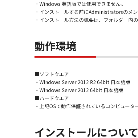
・Windows 英語版では使用できません。
とはできません。
・インストールする前にAdministrators
(2) お客様は、「本ソフトウェア
・インストール方法の概要は、フォルダー内のRe
することはできません。また第三者
３．著作権表示
動作環境
お客様は、「本ソフトウェア」に含
りません。
４．所有権
「本ソフトウェア」に係る権原およ
■ソフトウエア
・Windows Server 2012 R2 64bit 日本語版
５．輸出
・Windows Server 2012 64bit 日本語版
お客様は、日本国政府または関連す
■ハードウエア
は間接に輸出してはなりません。
・上記OSで動作保証されているコンピュータ
６．サポートおよびアップデート
キヤノン、キヤノンの子会社、関係
インストールについ
トウェア」の使用を支援すること、