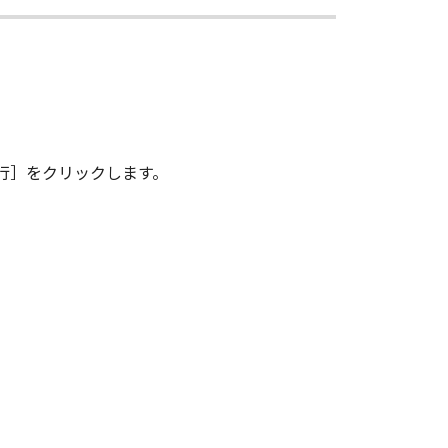
イセンサー、キヤノンの子会社、キヤ
品性および特定の目的への適合性の保
代理店または販売店のいずれも、「本
行］をクリックします。
たは付随的な損害を含むがこれらに限
ものとします。たとえ、キヤノン、キ
店がかかる損害の可能性について知ら
代理店または販売店のいずれも、「本
生じたいかなる紛争についても、一切
ウェア」をインストールした時点で発
本契約書を終了させることができま