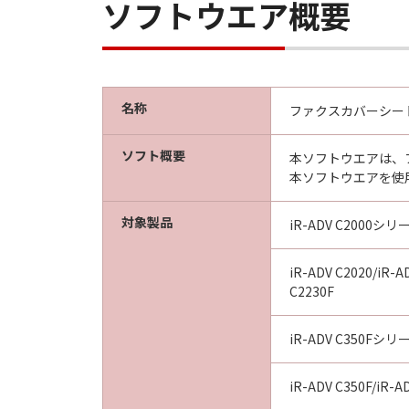
ソフトウエア概要
す。
(3) お客様が本契約書のいずれか
(4) お客様は、上記(3)によっ
るものとします。
(5) 上記にかかわらず、本契約書第
名称
ファクスカバーシートエ
す。
ソフト概要
本ソフトウエアは、
９．U.S. GOVERNMENT RESTRICTE
本ソフトウエアを使
“米国政府エンドユーザー”とは、
が適用されます：The SOFTWARE is a "comme
対象製品
iR-ADV C2000シリ
"commercial computer software" an
(Sept 1995). Consistent with 48 C.F
Users shall acquire the SOFTWARE w
iR-ADV C2020/iR-A
C2230F
chome, Ohta-ku, Tokyo 146-8501, 
本条項中で使用される"the SOF
iR-ADV C350Fシリ
10．分離可能性
本契約書のいずれかの条項またはそ
iR-ADV C350F/iR-AD
します。