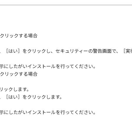
りません。
状のまま』の状態で使用許諾されます。キヤノン、キヤノンのラ
店または販売店のいずれも、「本ソフトウェア」に関して、商
クリックする場合
ると黙示たるとを問わず一切しないものとします。
ンサー、キヤノンの子会社、キヤノンの関連会社、それらの販売
ら、［はい］をクリックし、セキュリティーの警告画面で、［実
能から生ずるいかなる損害（逸失利益およびその他の派生的ま
）について、適用法で認められる限り、一切の責任を負わない
子会社、キヤノンの関連会社、それらの販売代理店または販売
指示にしたがいインストールを行ってください。
クリックする場合
ンサー、キヤノンの子会社、キヤノンの関連会社、それらの販売
。
ウェア」の使用に起因または関連してお客様と第三者との間に
リックします。
ら、［はい］をクリックします。
指示にしたがいインストールを行ってください。
意』を示す下記のボタンをクリックした時点、または「本ソフト
了されるまで有効に存続します。
」およびその複製物のすべてを廃棄および消去することにより、