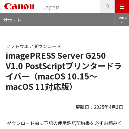
検
このページの本文へ
メ
索
ロ
ニ
menu
サポート
ー
ュ
カ
ー
ル
ナ
ソフトウエアダウンロード
ビ
imagePRESS Server G250
V1.0 PostScriptプリンタードラ
イバー（macOS 10.15～
macOS 11対応版）
更新日：2025年4月3日
ダウンロード前に下記の使用許諾契約書を必ずお読みく