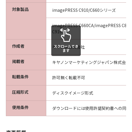
対象製品
imagePRESS C910/C660シリーズ
imagePRESS C660CA/imagePRESS C810
C910
作成者
スクロールでき
キヤノン株式会社
ます
掲載者
キヤノンマーケティングジャパン株式会社
転載条件
許可無く転載不可
圧縮形式
ディスクイメージ形式
使用条件
ダウンロードには使用許諾契約書への同意