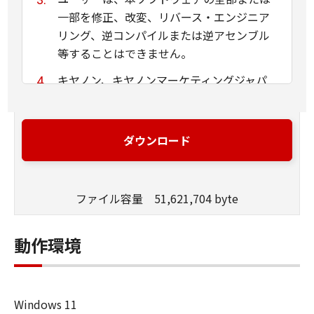
一部を修正、改変、リバース・エンジニア
リング、逆コンパイルまたは逆アセンブル
等することはできません。
キヤノン、キヤノンマーケティングジャパ
ン株式会社およびキヤノンのライセンサー
は、本ソフトウェアがユーザーの特定の目
的のために適当であること、もしくは有用
ダウンロード
であること、または本ソフトウェアに瑕疵
がないこと、その他本ソフトウェアに関し
ていかなる保証もいたしません。
ファイル容量 51,621,704 byte
キヤノン、キヤノンマーケティングジャパ
ン株式会社およびキヤノンのライセンサー
動作環境
は、本ソフトウェアの使用に付随または関
連して生ずる直接的または間接的な損失、
損害等について、いかなる場合においても
Windows 11
一切の責任を負いません。