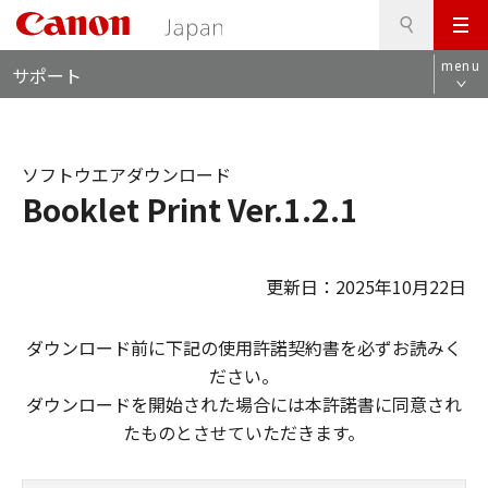
検
このページの本文へ
メ
索
ロ
ニ
menu
サポート
ー
ュ
カ
ー
ル
ナ
ソフトウエアダウンロード
ビ
Booklet Print Ver.1.2.1
更新日：2025年10月22日
ダウンロード前に下記の使用許諾契約書を必ずお読みく
ださい。
ダウンロードを開始された場合には本許諾書に同意され
たものとさせていただきます。