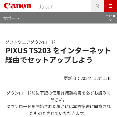
検
このページの本文へ
メ
索
ロ
ニ
menu
サポート
ー
ュ
カ
ー
ル
ナ
ソフトウエアダウンロード
ビ
PIXUS TS203 をインターネット
経由でセットアップしよう
更新日：2024年12月12日
ダウンロード前に下記の使用許諾契約書を必ずお読みく
ださい。
ダウンロードを開始された場合には本許諾書に同意され
たものとさせていただきます。