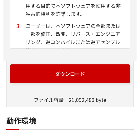
用する目的で本ソフトウェアを使用する非
独占的権利を許諾します。
ユーザーは、本ソフトウェアの全部または
一部を修正、改変、リバース・エンジニア
リング、逆コンパイルまたは逆アセンブル
等することはできません。
キヤノン、キヤノンマーケティングジャパ
ン株式会社およびキヤノンのライセンサー
ダウンロード
は、本ソフトウェアがユーザーの特定の目
的のために適当であること、もしくは有用
であること、または本ソフトウェアに瑕疵
ファイル容量 21,092,480 byte
がないこと、その他本ソフトウェアに関し
ていかなる保証もいたしません。
動作環境
キヤノン、キヤノンマーケティングジャパ
ン株式会社およびキヤノンのライセンサー
は、本ソフトウェアの使用に付随または関