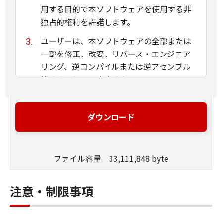
用する目的で本ソフトウェアを使用する非
独占的権利を許諾します。
ユーザーは、本ソフトウェアの全部または
一部を修正、改変、リバース・エンジニア
リング、逆コンパイルまたは逆アセンブル
等することはできません。
キヤノン、キヤノンマーケティングジャパ
ン株式会社およびキヤノンのライセンサー
ダウンロード
は、本ソフトウェアがユーザーの特定の目
的のために適当であること、もしくは有用
であること、または本ソフトウェアに瑕疵
ファイル容量 33,111,848 byte
がないこと、その他本ソフトウェアに関し
ていかなる保証もいたしません。
注意・制限事項
キヤノン、キヤノンマーケティングジャパ
ン株式会社およびキヤノンのライセンサー
は、本ソフトウェアの使用に付随または関