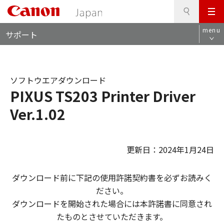
検
このページの本文へ
メ
索
ロ
ニ
menu
サポート
ー
ュ
カ
ー
ル
ナ
ソフトウエアダウンロード
ビ
PIXUS TS203 Printer Driver
Ver.1.02
更新日：2024年1月24日
ダウンロード前に下記の使用許諾契約書を必ずお読みく
ださい。
ダウンロードを開始された場合には本許諾書に同意され
たものとさせていただきます。