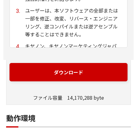
ユーザーは、本ソフトウェアの全部または
一部を修正、改変、リバース・エンジニア
リング、逆コンパイルまたは逆アセンブル
等することはできません。
キヤノン、キヤノンマーケティングジャパ
ン株式会社およびキヤノンのライセンサー
は、本ソフトウェアがユーザーの特定の目
的のために適当であること、もしくは有用
ダウンロード
であること、または本ソフトウェアに瑕疵
がないこと、その他本ソフトウェアに関し
ていかなる保証もいたしません。
ファイル容量 14,170,288 byte
キヤノン、キヤノンマーケティングジャパ
ン株式会社およびキヤノンのライセンサー
動作環境
は、本ソフトウェアの使用に付随または関
連して生ずる直接的または間接的な損失、