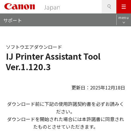
検
このページの本文へ
メ
索
ロ
ニ
menu
サポート
ー
ュ
カ
ー
ル
ナ
ソフトウエアダウンロード
ビ
IJ Printer Assistant Tool
Ver.1.120.3
更新日：2025年12月18日
ダウンロード前に下記の使用許諾契約書を必ずお読みく
ださい。
ダウンロードを開始された場合には本許諾書に同意され
たものとさせていただきます。