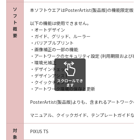
ソ
本ソフトウエアはPosterArtist(製品版)の機能限定版
フ
ト
以下の機能は使用できません。
概
・オートデザイン
要
・ガイド、グリッド、ルーラー
・バリアブルプリント
・画像補正の一部の機能
・アートワークのセキュリティ設定 (利用期限および編
・環境光補正
・デザインチェック
・デザインアシスト
スクロールでき
・クイックチェンジ
ます
・アートワーク環境の保存と更新
PosterArtist(製品版)よりも、含まれるアートワー
マニュアル、クイックガイド、テンプレートガイドなどの説明
対
PIXUS TS
象