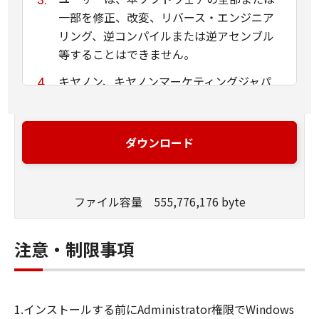
一部を修正、改変、リバース・エンジニア
リング、逆コンパイルまたは逆アセンブル
等することはできません。
キヤノン、キヤノンマーケティングジャパ
ン株式会社およびキヤノンのライセンサー
は、本ソフトウェアがユーザーの特定の目
的のために適当であること、もしくは有用
ダウンロード
であること、または本ソフトウェアに瑕疵
がないこと、その他本ソフトウェアに関し
ていかなる保証もいたしません。
ファイル容量 555,776,176 byte
キヤノン、キヤノンマーケティングジャパ
ン株式会社およびキヤノンのライセンサー
注意・制限事項
は、本ソフトウェアの使用に付随または関
連して生ずる直接的または間接的な損失、
損害等について、いかなる場合においても
1.インストールする前にAdministrator権限でWindows
一切の責任を負いません。