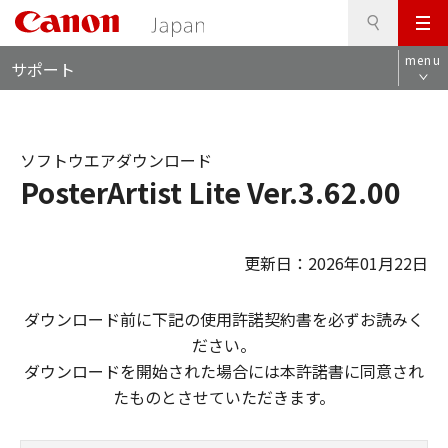
検
このページの本文へ
メ
索
ロ
ニ
menu
サポート
ー
ュ
カ
ー
ル
ナ
ソフトウエアダウンロード
ビ
PosterArtist Lite Ver.3.62.00
更新日：2026年01月22日
ダウンロード前に下記の使用許諾契約書を必ずお読みく
ださい。
ダウンロードを開始された場合には本許諾書に同意され
たものとさせていただきます。