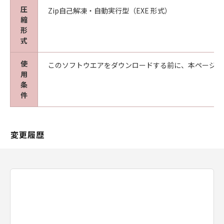
圧
Zip自己解凍・自動実行型（EXE 形式）
縮
形
式
使
このソフトウエアをダウンロードする前に、本ページ冒
用
条
件
変更履歴