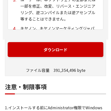
一部を修正、改変、リバース・エンジニア
リング、逆コンパイルまたは逆アセンブル
等することはできません。
キヤノン、キヤノンマーケティングジャパ
ン株式会社およびキヤノンのライセンサー
は、本ソフトウェアがユーザーの特定の目
的のために適当であること、もしくは有用
ダウンロード
であること、または本ソフトウェアに瑕疵
がないこと、その他本ソフトウェアに関し
ていかなる保証もいたしません。
ファイル容量 391,354,496 byte
キヤノン、キヤノンマーケティングジャパ
ン株式会社およびキヤノンのライセンサー
注意・制限事項
は、本ソフトウェアの使用に付随または関
連して生ずる直接的または間接的な損失、
損害等について、いかなる場合においても
1.インストールする前にAdministrator権限でWindows
一切の責任を負いません。