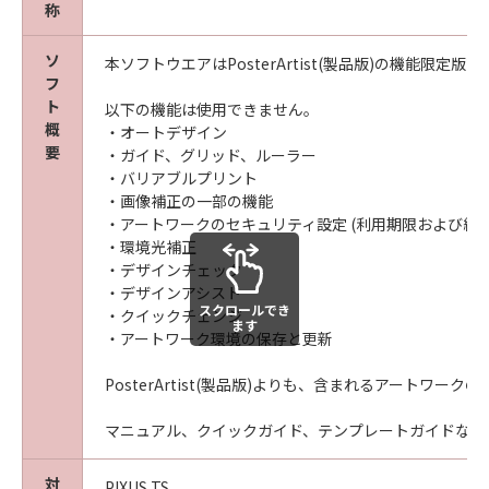
称
ソ
本ソフトウエアはPosterArtist(製品版)の機能限定版
フ
ト
以下の機能は使用できません。
概
・オートデザイン
要
・ガイド、グリッド、ルーラー
・バリアブルプリント
・画像補正の一部の機能
・アートワークのセキュリティ設定 (利用期限および編
・環境光補正
・デザインチェック
・デザインアシスト
スクロールでき
・クイックチェンジ
ます
・アートワーク環境の保存と更新
PosterArtist(製品版)よりも、含まれるアートワー
マニュアル、クイックガイド、テンプレートガイドなどの説明
対
PIXUS TS