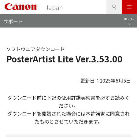
検
このページの本文へ
メ
索
ロ
ニ
menu
サポート
ー
ュ
カ
ー
ル
ナ
ソフトウエアダウンロード
ビ
PosterArtist Lite Ver.3.53.00
更新日：2025年6月5日
ダウンロード前に下記の使用許諾契約書を必ずお読みく
ださい。
ダウンロードを開始された場合には本許諾書に同意され
たものとさせていただきます。