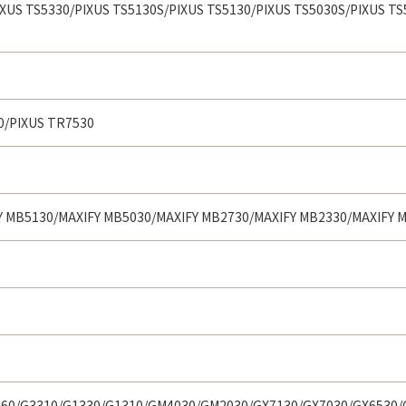
XUS TS5330/PIXUS TS5130S/PIXUS TS5130/PIXUS TS5030S/PIXUS TS
0/PIXUS TR7530
Y MB5130/MAXIFY MB5030/MAXIFY MB2730/MAXIFY MB2330/MAXIFY 
360/G3310/G1330/G1310/GM4030/GM2030/GX7130/GX7030/GX6530/