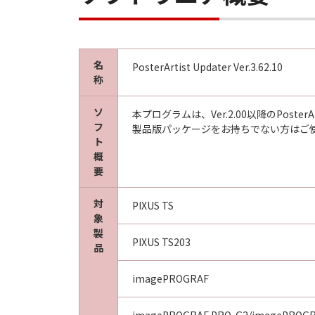
名
PosterArtist Updater Ver.3.62.10
称
ソ
本プログラムは、Ver.2.00以降のPos
フ
製品版パッケージをお持ちでない方はご
ト
概
要
対
PIXUS TS
象
製
PIXUS TS203
品
imagePROGRAF