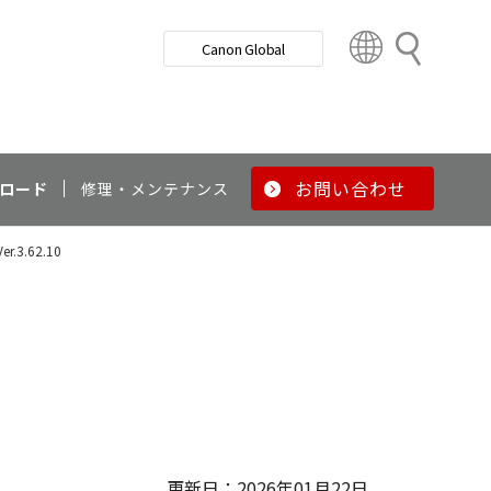
検
Canon Global
索
C
o
u
n
t
r
お問い合わせ
ロード
修理・メンテナンス
y
&
Ver.3.62.10
R
e
g
i
o
n
更新日：2026年01月22日