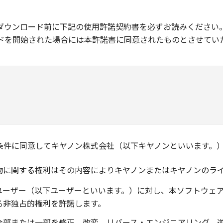
ダウンロード前に下記の使用許諾契約書を必ずお読みください
ドを開始された場合には本許諾書に同意されたものとさせてい
条件に同意してキヤノン株式会社（以下キヤノンといいます。
物に関する権利はその内容によりキヤノンまたはキヤノンのラ
ユーザー（以下ユーザーといいます。）に対し、本ソフトウェ
る非独占的権利を許諾します。
全部または一部を修正、改変、リバース・エンジニアリング、