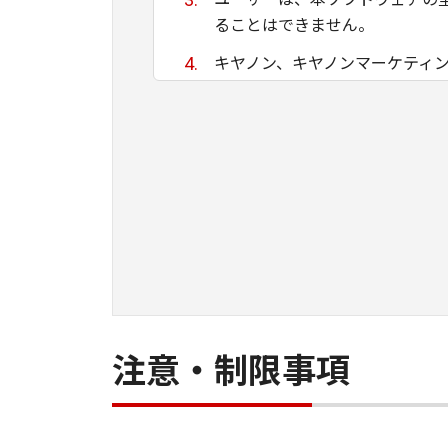
ることはできません。
キヤノン、キヤノンマーケティ
ために適当であること、もしく
る保証もいたしません。
キヤノン、キヤノンマーケティ
て生ずる直接的または間接的な
ユーザーは、日本国政府または
間接に輸出してはなりません。
注意・制限事項