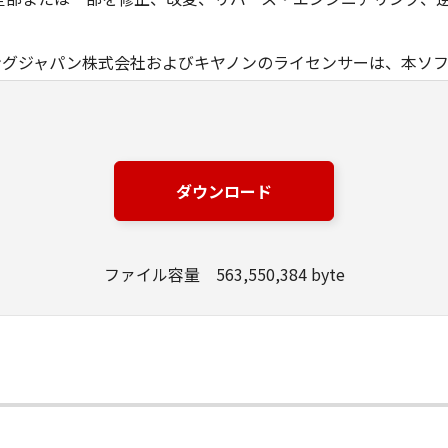
ングジャパン株式会社およびキヤノンのライセンサーは、本ソ
は有用であること、または本ソフトウェアに瑕疵がないこと、
ングジャパン株式会社およびキヤノンのライセンサーは、本ソ
損失、損害等について、いかなる場合においても一切の責任を
ダウンロード
該当国の政府より必要な許可等を得ることなしに、本ソフトウ
ファイル容量 563,550,384 byte