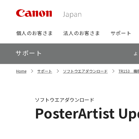
グ
個人のお客さま
法人のお客さま
サポート
ロ
ー
ロ
サポート
バ
よ
ー
ル
カ
ナ
サ
ル
Home
サポート
ソフトウエアダウンロード
TR153 
イ
ビ
ナ
ト
ビ
内
の
現
ソフトウエアダウンロード
在
PosterArtist Up
位
置