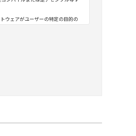
フトウェアがユーザーの特定の目的の
その他本ソフトウェアに関していかな
フトウェアの使用に付随または関連し
負いません。
ェアの全部または一部を、直接または