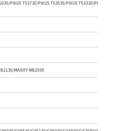
5030/PIXUS TS3730/PIXUS TS3530/PIXUS TS3330/PIXUS
MB2130/MAXIFY MB2030
GX6030/GX5530/GX5130/GX5030/GX4030/GX2030/GX1030