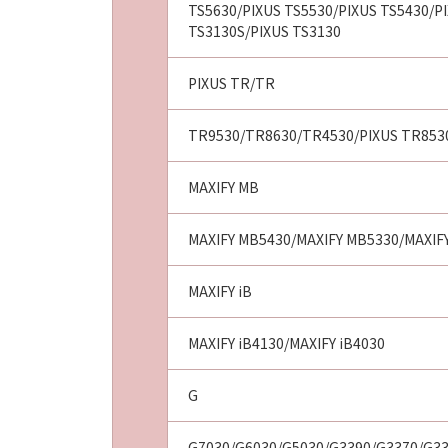
TS5630/PIXUS TS5530/PIXUS TS5430/PI
TS3130S/PIXUS TS3130
PIXUS TR/TR
TR9530/TR8630/TR4530/PIXUS TR853
MAXIFY MB
MAXIFY MB5430/MAXIFY MB5330/MAXIF
MAXIFY iB
MAXIFY iB4130/MAXIFY iB4030
G
G7030/G6030/G5030/G3390/G3370/G3