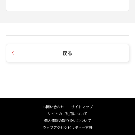
■Ver.1.40.0
1.言語対応モジュールを更新しました。
■Ver.1.30.0
戻る
1.Wi-Fi暗号化方式がWPA3に対応しました。
2.対応機種を追加しました。
■Ver.1.20.0
1.ソフトウェア名称を変更しました。
IJ Network Device Setup Utility -> ネットワーク
お問い合わせ
サイトマップ
設定アシスタント
サイトのご利用について
2.対応機種を追加しました。
個人情報の取り扱いについて
ウェブアクセシビリティ―方針