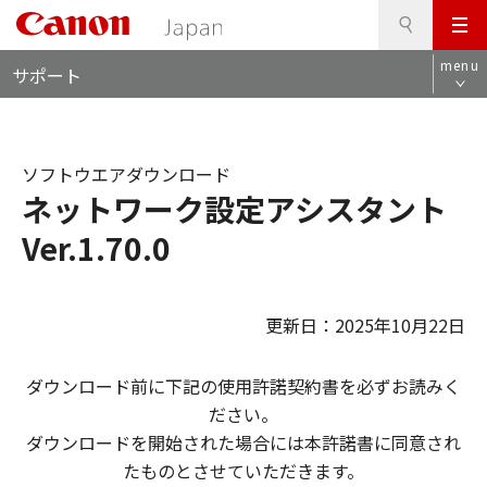
検
このページの本文へ
メ
索
ロ
ニ
menu
サポート
ー
ュ
カ
ー
ル
ナ
ソフトウエアダウンロード
ビ
ネットワーク設定アシスタント
Ver.1.70.0
更新日：2025年10月22日
ダウンロード前に下記の使用許諾契約書を必ずお読みく
ださい。
ダウンロードを開始された場合には本許諾書に同意され
たものとさせていただきます。