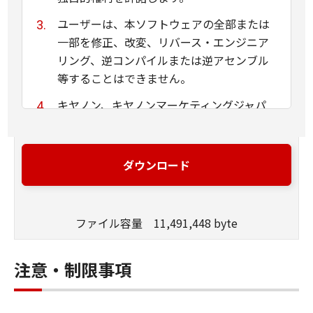
ユーザーは、本ソフトウェアの全部または
一部を修正、改変、リバース・エンジニア
リング、逆コンパイルまたは逆アセンブル
等することはできません。
キヤノン、キヤノンマーケティングジャパ
ン株式会社およびキヤノンのライセンサー
は、本ソフトウェアがユーザーの特定の目
的のために適当であること、もしくは有用
ダウンロード
であること、または本ソフトウェアに瑕疵
がないこと、その他本ソフトウェアに関し
ていかなる保証もいたしません。
ファイル容量 11,491,448 byte
キヤノン、キヤノンマーケティングジャパ
ン株式会社およびキヤノンのライセンサー
注意・制限事項
は、本ソフトウェアの使用に付随または関
連して生ずる直接的または間接的な損失、