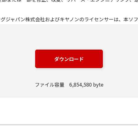
ングジャパン株式会社およびキヤノンのライセンサーは、本ソ
は有用であること、または本ソフトウェアに瑕疵がないこと、
ングジャパン株式会社およびキヤノンのライセンサーは、本ソ
損失、損害等について、いかなる場合においても一切の責任を
ダウンロード
該当国の政府より必要な許可等を得ることなしに、本ソフトウ
ファイル容量 6,854,580 byte