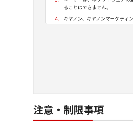
ることはできません。
キヤノン、キヤノンマーケティ
ために適当であること、もしく
る保証もいたしません。
キヤノン、キヤノンマーケティ
て生ずる直接的または間接的な
ユーザーは、日本国政府または
間接に輸出してはなりません。
注意・制限事項