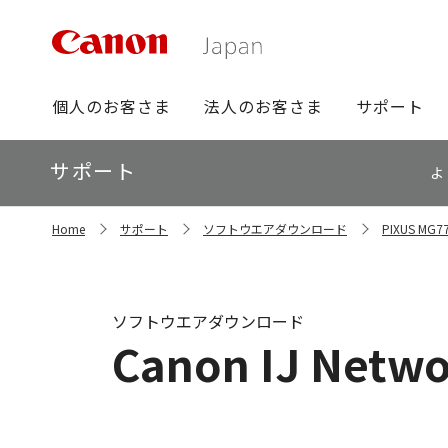
グ
個人のお客さま
法人のお客さま
サポート
ロ
ー
ロ
サポート
バ
よ
ー
ル
カ
ナ
サ
ル
Home
サポート
ソフトウエアダウンロード
PIXUS M
イ
ビ
ナ
ト
ビ
内
の
現
ソフトウエアダウンロード
在
Canon IJ Networ
位
置