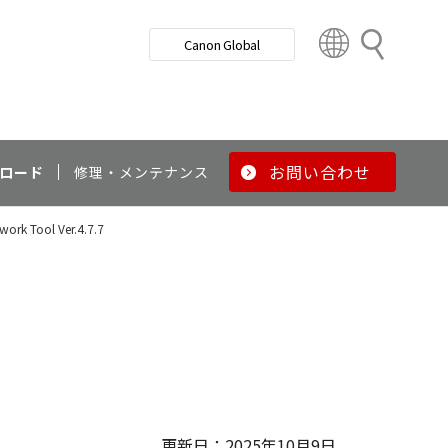
検
Canon Global
索
C
o
u
n
t
r
お問い合わせ
ロード
修理・メンテナンス
y
&
work Tool Ver.4.7.7
R
e
g
i
o
n
更新日：2025年10月9日