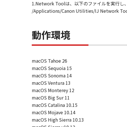
1.Network Toolは、以下のファイルを実
/Applications/Canon Utilities/IJ Network T
動作環境
macOS Tahoe 26
macOS Sequoia 15
macOS Sonoma 14
macOS Ventura 13
macOS Monterey 12
macOS Big Sur 11
macOS Catalina 10.15
macOS Mojave 10.14
macOS High Sierra 10.13