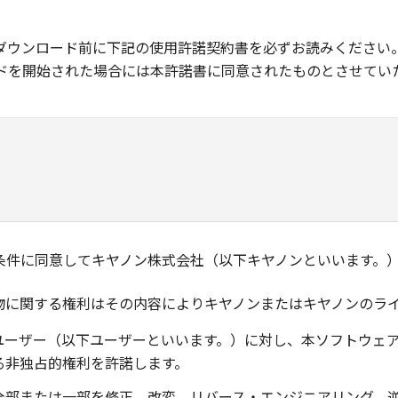
ダウンロード前に下記の使用許諾契約書を必ずお読みください
ドを開始された場合には本許諾書に同意されたものとさせてい
条件に同意してキヤノン株式会社（以下キヤノンといいます。
物に関する権利はその内容によりキヤノンまたはキヤノンのラ
ユーザー（以下ユーザーといいます。）に対し、本ソフトウェ
る非独占的権利を許諾します。
全部または一部を修正、改変、リバース・エンジニアリング、