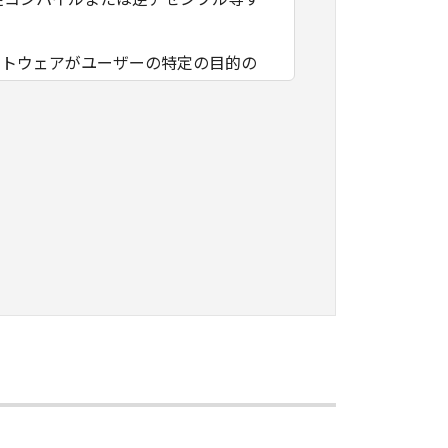
フトウェアがユーザーの特定の目的の
その他本ソフトウェアに関していかな
フトウェアの使用に付随または関連し
負いません。
ェアの全部または一部を、直接または