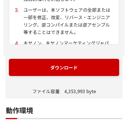
ユーザーは、本ソフトウェアの全部または
一部を修正、改変、リバース・エンジニア
リング、逆コンパイルまたは逆アセンブル
等することはできません。
キヤノン、キヤノンマーケティングジャパ
ン株式会社およびキヤノンのライセンサー
は、本ソフトウェアがユーザーの特定の目
的のために適当であること、もしくは有用
ダウンロード
であること、または本ソフトウェアに瑕疵
がないこと、その他本ソフトウェアに関し
ていかなる保証もいたしません。
ファイル容量 4,353,993 byte
キヤノン、キヤノンマーケティングジャパ
ン株式会社およびキヤノンのライセンサー
動作環境
は、本ソフトウェアの使用に付随または関
連して生ずる直接的または間接的な損失、