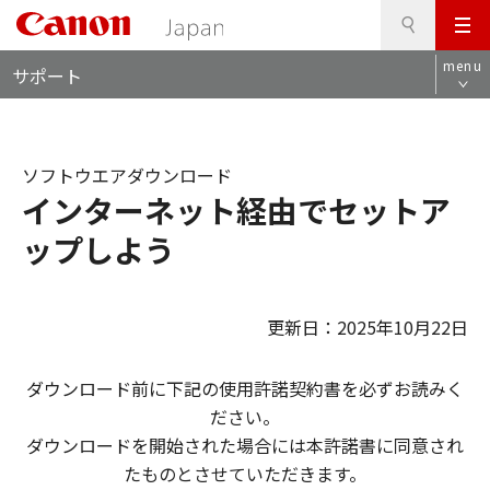
検
このページの本文へ
メ
索
ロ
ニ
menu
サポート
ー
ュ
カ
ー
ル
ナ
ソフトウエアダウンロード
ビ
インターネット経由でセットア
ップしよう
更新日：2025年10月22日
ダウンロード前に下記の使用許諾契約書を必ずお読みく
ださい。
ダウンロードを開始された場合には本許諾書に同意され
たものとさせていただきます。