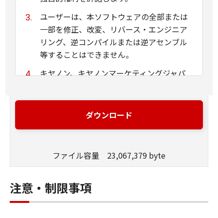
ユーザーは、本ソフトウェアの全部または
一部を修正、改変、リバース・エンジニア
リング、逆コンパイルまたは逆アセンブル
等することはできません。
キヤノン、キヤノンマーケティングジャパ
ン株式会社およびキヤノンのライセンサー
は、本ソフトウェアがユーザーの特定の目
的のために適当であること、もしくは有用
ダウンロード
であること、または本ソフトウェアに瑕疵
がないこと、その他本ソフトウェアに関し
ていかなる保証もいたしません。
ファイル容量 23,067,379 byte
キヤノン、キヤノンマーケティングジャパ
ン株式会社およびキヤノンのライセンサー
注意・制限事項
は、本ソフトウェアの使用に付随または関
連して生ずる直接的または間接的な損失、