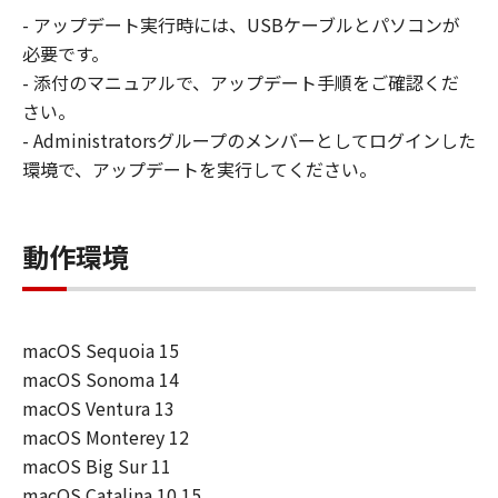
損害等について、いかなる場合においても
- アップデート実行時には、USBケーブルとパソコンが
一切の責任を負いません。
必要です。
ユーザーは、日本国政府または該当国の政
- 添付のマニュアルで、アップデート手順をご確認くだ
府より必要な許可等を得ることなしに、本
さい。
ソフトウェアの全部または一部を、直接ま
- Administratorsグループのメンバーとしてログインした
たは間接に輸出してはなりません。
環境で、アップデートを実行してください。
動作環境
macOS Sequoia 15
macOS Sonoma 14
macOS Ventura 13
macOS Monterey 12
macOS Big Sur 11
macOS Catalina 10.15