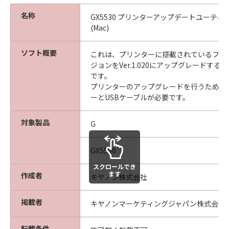
名称
GX5530 プリンターアップデートユーティリティ
(Mac)
ソフト概要
これは、プリンターに搭載されているファ
ジョンをVer.1.020にアップグレードす
です。
プリンターのアップグレードを行うために
ーとUSBケーブルが必要です。
対象製品
G
GX5530
スクロールでき
ます
作成者
キヤノン株式会社
掲載者
キヤノンマーケティングジャパン株式会社
転載条件