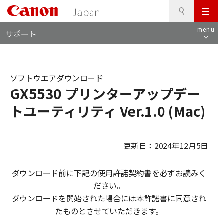
検
このページの本文へ
メ
索
ロ
ニ
menu
サポート
ー
ュ
カ
ー
ル
ナ
ソフトウエアダウンロード
ビ
GX5530 プリンターアップデー
トユーティリティ Ver.1.0 (Mac)
更新日：2024年12月5日
ダウンロード前に下記の使用許諾契約書を必ずお読みく
ださい。
ダウンロードを開始された場合には本許諾書に同意され
たものとさせていただきます。