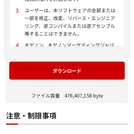
ユーザーは、本ソフトウェアの全部または
一部を修正、改変、リバース・エンジニア
リング、逆コンパイルまたは逆アセンブル
等することはできません。
キヤノン、キヤノンマーケティングジャパ
ン株式会社およびキヤノンのライセンサー
は、本ソフトウェアがユーザーの特定の目
的のために適当であること、もしくは有用
ダウンロード
であること、または本ソフトウェアに瑕疵
がないこと、その他本ソフトウェアに関し
ていかなる保証もいたしません。
ファイル容量 476,407,158 byte
キヤノン、キヤノンマーケティングジャパ
ン株式会社およびキヤノンのライセンサー
注意・制限事項
は、本ソフトウェアの使用に付随または関
連して生ずる直接的または間接的な損失、