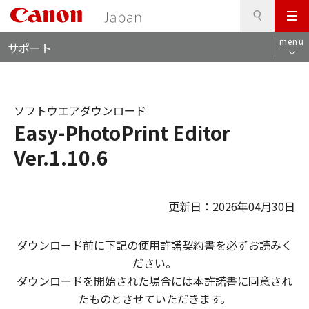
検
このページの本文へ
メ
索
ロ
ニ
menu
サポート
ー
ュ
カ
ー
ル
ナ
ソフトウエアダウンロード
ビ
Easy-PhotoPrint Editor
Ver.1.10.6
更新日：2026年04月30日
ダウンロード前に下記の使用許諾契約書を必ずお読みく
ださい。
ダウンロードを開始された場合には本許諾書に同意され
たものとさせていただきます。