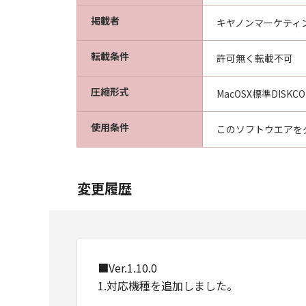
掲載者
キヤノンマーケティ
転載条件
許可無く転載不可
圧縮形式
MacOSX標準DISKC
使用条件
このソフトウエアを
変更履歴
■Ver.1.10.0
1.対応機種を追加しました。