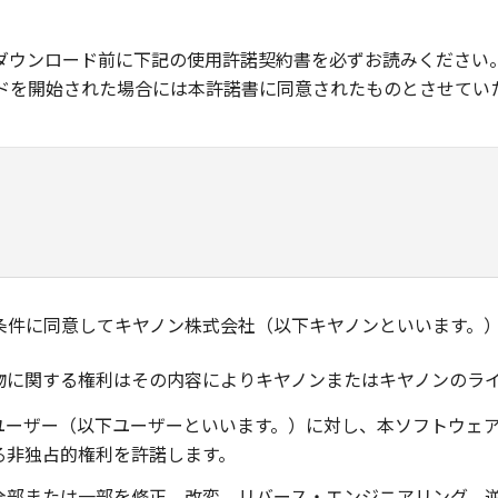
ダウンロード前に下記の使用許諾契約書を必ずお読みください
ドを開始された場合には本許諾書に同意されたものとさせてい
条件に同意してキヤノン株式会社（以下キヤノンといいます。
物に関する権利はその内容によりキヤノンまたはキヤノンのラ
ユーザー（以下ユーザーといいます。）に対し、本ソフトウェ
る非独占的権利を許諾します。
全部または一部を修正、改変、リバース・エンジニアリング、