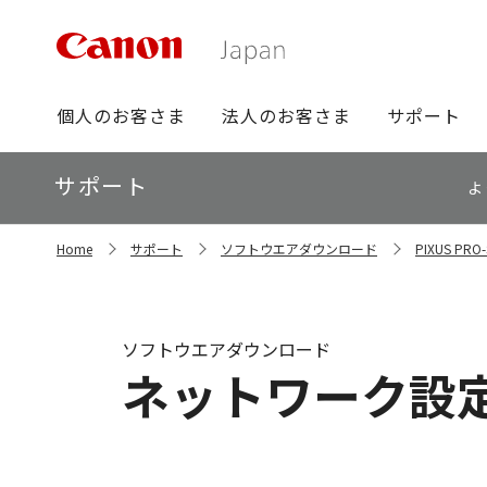
グ
個人のお客さま
法人のお客さま
サポート
ロ
ー
ロ
サポート
バ
よ
ー
ル
カ
ナ
サ
ル
Home
サポート
ソフトウエアダウンロード
PIXUS P
イ
ビ
ナ
ト
ビ
内
の
現
ソフトウエアダウンロード
在
ネットワーク設定アシ
位
置