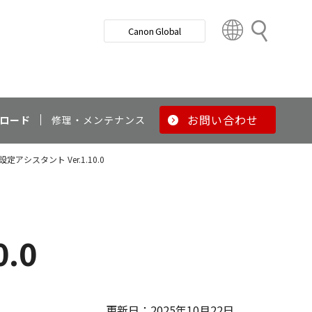
検
Canon Global
索
C
o
u
n
t
r
お問い合わせ
ロード
修理・メンテナンス
y
&
アシスタント Ver.1.10.0
R
e
g
i
o
.0
n
更新日：2025年10月22日