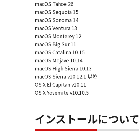
macOS Tahoe 26
macOS Sequoia 15
macOS Sonoma 14
macOS Ventura 13
macOS Monterey 12
macOS Big Sur 11
macOS Catalina 10.15
macOS Mojave 10.14
macOS High Sierra 10.13
macOS Sierra v10.12.1 以降
OS X El Capitan v10.11
OS X Yosemite v10.10.5
インストールについ