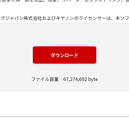
ングジャパン株式会社およびキヤノンのライセンサーは、本ソ
は有用であること、または本ソフトウェアに瑕疵がないこと、
ングジャパン株式会社およびキヤノンのライセンサーは、本ソ
損失、損害等について、いかなる場合においても一切の責任を
ダウンロード
該当国の政府より必要な許可等を得ることなしに、本ソフトウ
ファイル容量 67,274,692 byte