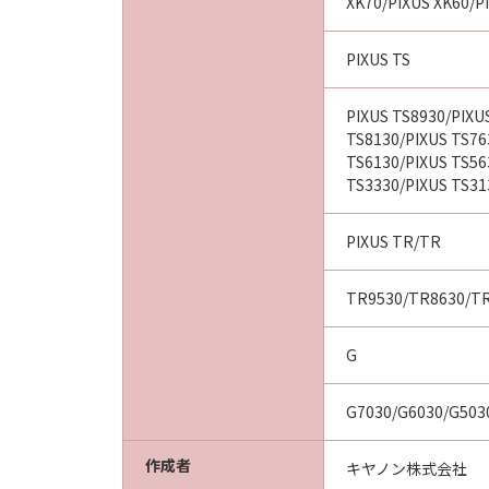
XK70/PIXUS XK60/P
PIXUS TS
PIXUS TS8930/PIXU
TS8130/PIXUS TS76
TS6130/PIXUS TS56
TS3330/PIXUS TS31
PIXUS TR/TR
TR9530/TR8630/TR
G
G7030/G6030/G503
作成者
キヤノン株式会社