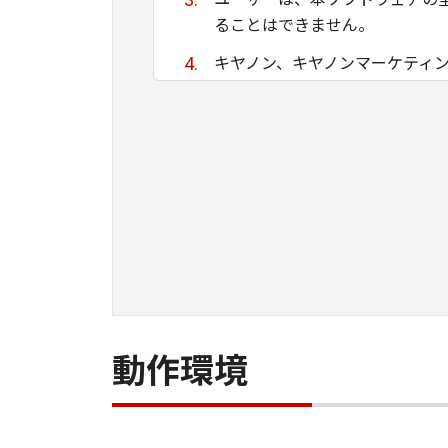
ることはできません。
キヤノン、キヤノンマーケティ
ために適当であること、もしく
る保証もいたしません。
キヤノン、キヤノンマーケティ
て生ずる直接的または間接的な
ユーザーは、日本国政府または
間接に輸出してはなりません。
動作環境