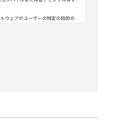
フトウェアがユーザーの特定の目的の
その他本ソフトウェアに関していかな
フトウェアの使用に付随または関連し
負いません。
ェアの全部または一部を、直接または