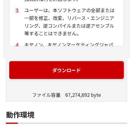
ユーザーは、本ソフトウェアの全部または
一部を修正、改変、リバース・エンジニア
リング、逆コンパイルまたは逆アセンブル
等することはできません。
キヤノン、キヤノンマーケティングジャパ
ン株式会社およびキヤノンのライセンサー
は、本ソフトウェアがユーザーの特定の目
的のために適当であること、もしくは有用
ダウンロード
であること、または本ソフトウェアに瑕疵
がないこと、その他本ソフトウェアに関し
ていかなる保証もいたしません。
ファイル容量 67,274,692 byte
キヤノン、キヤノンマーケティングジャパ
ン株式会社およびキヤノンのライセンサー
動作環境
は、本ソフトウェアの使用に付随または関
連して生ずる直接的または間接的な損失、