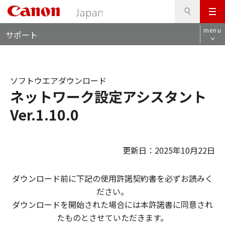
検
このページの本文へ
メ
索
ロ
ニ
menu
サポート
ー
ュ
カ
ー
ル
ナ
ソフトウエアダウンロード
ビ
ネットワーク設定アシスタント
Ver.1.10.0
更新日：2025年10月22日
ダウンロード前に下記の使用許諾契約書を必ずお読みく
ださい。
ダウンロードを開始された場合には本許諾書に同意され
たものとさせていただきます。