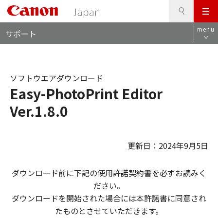
検
このページの本文へ
メ
索
ロ
ニ
menu
サポート
ー
ュ
カ
ー
ル
ナ
ソフトウエアダウンロード
ビ
Easy-PhotoPrint Editor
Ver.1.8.0
更新日：2024年9月5日
ダウンロード前に下記の使用許諾契約書を必ずお読みく
ださい。
ダウンロードを開始された場合には本許諾書に同意され
たものとさせていただきます。