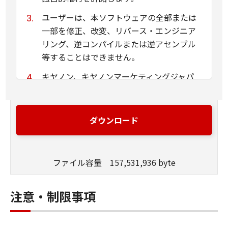
ユーザーは、本ソフトウェアの全部または
一部を修正、改変、リバース・エンジニア
リング、逆コンパイルまたは逆アセンブル
等することはできません。
キヤノン、キヤノンマーケティングジャパ
ン株式会社およびキヤノンのライセンサー
は、本ソフトウェアがユーザーの特定の目
的のために適当であること、もしくは有用
ダウンロード
であること、または本ソフトウェアに瑕疵
がないこと、その他本ソフトウェアに関し
ていかなる保証もいたしません。
ファイル容量 157,531,936 byte
キヤノン、キヤノンマーケティングジャパ
ン株式会社およびキヤノンのライセンサー
注意・制限事項
は、本ソフトウェアの使用に付随または関
連して生ずる直接的または間接的な損失、