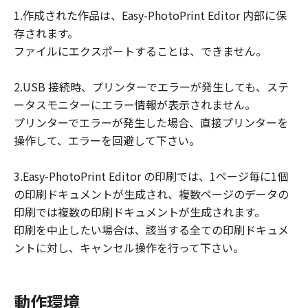
損害等について、いかなる場合においても
1.作成された作品は、Easy-PhotoPrint Editor 内部に保
一切の責任を負いません。
存されます。
ユーザーは、日本国政府または該当国の政
ファイルにエクスポートすることは、できません。
府より必要な許可等を得ることなしに、本
ソフトウェアの全部または一部を、直接ま
2.USB 接続時、プリンターでエラーが発生しても、ステ
たは間接に輸出してはなりません。
ータスモニターにエラー情報が表示されません。
プリンターでエラーが発生した場合、直接プリンターを
操作して、エラーを回避して下さい。
3.Easy-PhotoPrint Editor の印刷では、1ページ毎に1個
の印刷ドキュメントが生成され、複数ページのデータの
印刷では複数の印刷ドキュメントが生成されます。
印刷を中止したい場合は、該当する全ての印刷ドキュメ
ントに対し、キャンセル操作を行って下さい。
動作環境