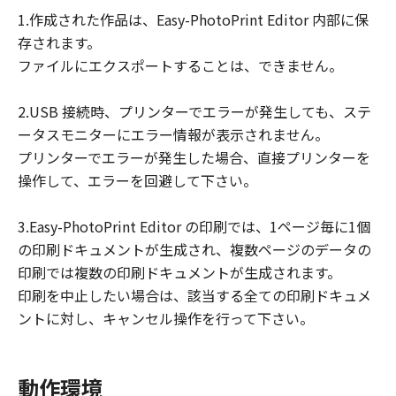
損害等について、いかなる場合においても
1.作成された作品は、Easy-PhotoPrint Editor 内部に保
一切の責任を負いません。
存されます。
ユーザーは、日本国政府または該当国の政
ファイルにエクスポートすることは、できません。
府より必要な許可等を得ることなしに、本
ソフトウェアの全部または一部を、直接ま
2.USB 接続時、プリンターでエラーが発生しても、ステ
たは間接に輸出してはなりません。
ータスモニターにエラー情報が表示されません。
プリンターでエラーが発生した場合、直接プリンターを
操作して、エラーを回避して下さい。
3.Easy-PhotoPrint Editor の印刷では、1ページ毎に1個
の印刷ドキュメントが生成され、複数ページのデータの
印刷では複数の印刷ドキュメントが生成されます。
印刷を中止したい場合は、該当する全ての印刷ドキュメ
ントに対し、キャンセル操作を行って下さい。
動作環境