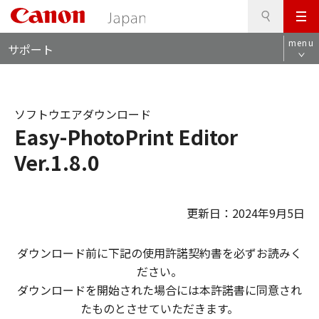
検
このページの本文へ
メ
索
ロ
ニ
menu
サポート
ー
ュ
カ
ー
ル
ナ
ソフトウエアダウンロード
ビ
Easy-PhotoPrint Editor
Ver.1.8.0
更新日：2024年9月5日
ダウンロード前に下記の使用許諾契約書を必ずお読みく
ださい。
ダウンロードを開始された場合には本許諾書に同意され
たものとさせていただきます。