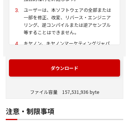
ユーザーは、本ソフトウェアの全部または
一部を修正、改変、リバース・エンジニア
リング、逆コンパイルまたは逆アセンブル
等することはできません。
キヤノン、キヤノンマーケティングジャパ
ン株式会社およびキヤノンのライセンサー
は、本ソフトウェアがユーザーの特定の目
的のために適当であること、もしくは有用
ダウンロード
であること、または本ソフトウェアに瑕疵
がないこと、その他本ソフトウェアに関し
ていかなる保証もいたしません。
ファイル容量 157,531,936 byte
キヤノン、キヤノンマーケティングジャパ
ン株式会社およびキヤノンのライセンサー
注意・制限事項
は、本ソフトウェアの使用に付随または関
連して生ずる直接的または間接的な損失、