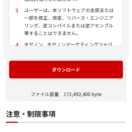
ユーザーは、本ソフトウェアの全部または
一部を修正、改変、リバース・エンジニア
リング、逆コンパイルまたは逆アセンブル
等することはできません。
キヤノン、キヤノンマーケティングジャパ
ン株式会社およびキヤノンのライセンサー
は、本ソフトウェアがユーザーの特定の目
的のために適当であること、もしくは有用
ダウンロード
であること、または本ソフトウェアに瑕疵
がないこと、その他本ソフトウェアに関し
ていかなる保証もいたしません。
ファイル容量 173,492,400 byte
キヤノン、キヤノンマーケティングジャパ
ン株式会社およびキヤノンのライセンサー
注意・制限事項
は、本ソフトウェアの使用に付随または関
連して生ずる直接的または間接的な損失、