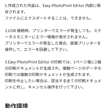
損害等について、いかなる場合においても
1.作成された作品は、Easy-PhotoPrint Editor 内部に保
一切の責任を負いません。
存されます。
ユーザーは、日本国政府または該当国の政
ファイルにエクスポートすることは、できません。
府より必要な許可等を得ることなしに、本
ソフトウェアの全部または一部を、直接ま
2.USB 接続時、プリンターでエラーが発生しても、ステ
たは間接に輸出してはなりません。
ータスモニターにエラー情報が表示されません。
プリンターでエラーが発生した場合、直接プリンターを
操作して、エラーを回避して下さい。
3.Easy-PhotoPrint Editor の印刷では、1ページ毎に1個
の印刷ドキュメントが生成され、複数ページのデータの
印刷では複数の印刷ドキュメントが生成されます。
印刷を中止したい場合は、該当する全ての印刷ドキュメ
ントに対し、キャンセル操作を行って下さい。
動作環境