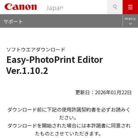
検
このページの本文へ
メ
索
ロ
ニ
menu
サポート
ー
ュ
カ
ー
ル
ナ
ソフトウエアダウンロード
ビ
Easy-PhotoPrint Editor
Ver.1.10.2
更新日：2026年01月22日
ダウンロード前に下記の使用許諾契約書を必ずお読みく
ださい。
ダウンロードを開始された場合には本許諾書に同意され
たものとさせていただきます。