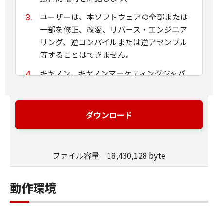
ユーザーは、本ソフトウェアの全部または
一部を修正、改変、リバース・エンジニア
リング、逆コンパイルまたは逆アセンブル
等することはできません。
キヤノン、キヤノンマーケティングジャパ
ン株式会社およびキヤノンのライセンサー
は、本ソフトウェアがユーザーの特定の目
的のために適当であること、もしくは有用
ダウンロード
であること、または本ソフトウェアに瑕疵
がないこと、その他本ソフトウェアに関し
ていかなる保証もいたしません。
ファイル容量 18,430,128 byte
キヤノン、キヤノンマーケティングジャパ
ン株式会社およびキヤノンのライセンサー
動作環境
は、本ソフトウェアの使用に付随または関
連して生ずる直接的または間接的な損失、