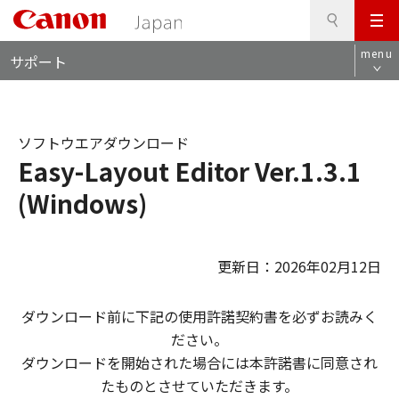
検
このページの本文へ
メ
索
ロ
ニ
menu
サポート
ー
ュ
カ
ー
ル
ナ
ソフトウエアダウンロード
ビ
Easy-Layout Editor Ver.1.3.1
(Windows)
更新日：2026年02月12日
ダウンロード前に下記の使用許諾契約書を必ずお読みく
ださい。
ダウンロードを開始された場合には本許諾書に同意され
たものとさせていただきます。