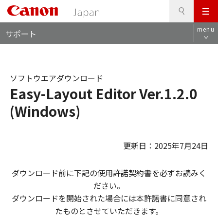
検
このページの本文へ
メ
索
ロ
ニ
menu
サポート
ー
ュ
カ
ー
ル
ナ
ソフトウエアダウンロード
ビ
Easy-Layout Editor Ver.1.2.0
(Windows)
更新日：2025年7月24日
ダウンロード前に下記の使用許諾契約書を必ずお読みく
ださい。
ダウンロードを開始された場合には本許諾書に同意され
たものとさせていただきます。