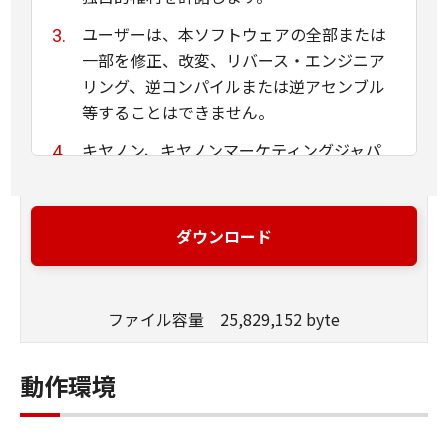
ユーザーは、本ソフトウェアの全部または
一部を修正、改変、リバース・エンジニア
リング、逆コンパイルまたは逆アセンブル
等することはできません。
キヤノン、キヤノンマーケティングジャパ
ン株式会社およびキヤノンのライセンサー
は、本ソフトウェアがユーザーの特定の目
的のために適当であること、もしくは有用
ダウンロード
であること、または本ソフトウェアに瑕疵
がないこと、その他本ソフトウェアに関し
ていかなる保証もいたしません。
ファイル容量 25,829,152 byte
キヤノン、キヤノンマーケティングジャパ
ン株式会社およびキヤノンのライセンサー
動作環境
は、本ソフトウェアの使用に付随または関
連して生ずる直接的または間接的な損失、