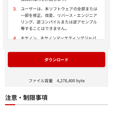
ユーザーは、本ソフトウェアの全部または
一部を修正、改変、リバース・エンジニア
リング、逆コンパイルまたは逆アセンブル
等することはできません。
キヤノン、キヤノンマーケティングジャパ
ン株式会社およびキヤノンのライセンサー
は、本ソフトウェアがユーザーの特定の目
的のために適当であること、もしくは有用
ダウンロード
であること、または本ソフトウェアに瑕疵
がないこと、その他本ソフトウェアに関し
ていかなる保証もいたしません。
ファイル容量 4,278,400 byte
キヤノン、キヤノンマーケティングジャパ
ン株式会社およびキヤノンのライセンサー
注意・制限事項
は、本ソフトウェアの使用に付随または関
連して生ずる直接的または間接的な損失、