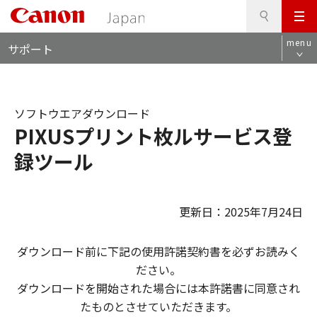
検
このページの本文へ
メ
索
ロ
ニ
menu
サポート
ー
ュ
カ
ー
ル
ナ
ソフトウエアダウンロード
ビ
PIXUSプリント枚ルサービス登
録ツール
更新日：2025年7月24日
ダウンロード前に下記の使用許諾契約書を必ずお読みく
ださい。
ダウンロードを開始された場合には本許諾書に同意され
たものとさせていただきます。