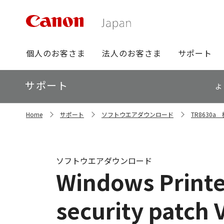
グ
個人のお客さま
法人のお客さま
サポート
ロ
ー
ロ
サポート
バ
よ
ー
ル
カ
ナ
サ
ル
Home
サポート
ソフトウエアダウンロード
TR8630
イ
ビ
ナ
ト
ビ
内
の
現
ソフトウエアダウンロード
在
Windows Printer
位
置
security patch V