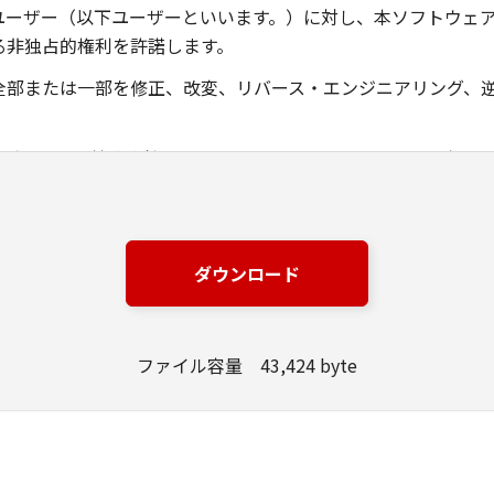
ユーザー（以下ユーザーといいます。）に対し、本ソフトウェ
る非独占的権利を許諾します。
全部または一部を修正、改変、リバース・エンジニアリング、
ングジャパン株式会社およびキヤノンのライセンサーは、本ソ
は有用であること、または本ソフトウェアに瑕疵がないこと、
ングジャパン株式会社およびキヤノンのライセンサーは、本ソ
ダウンロード
損失、損害等について、いかなる場合においても一切の責任を
該当国の政府より必要な許可等を得ることなしに、本ソフトウ
ファイル容量 43,424 byte