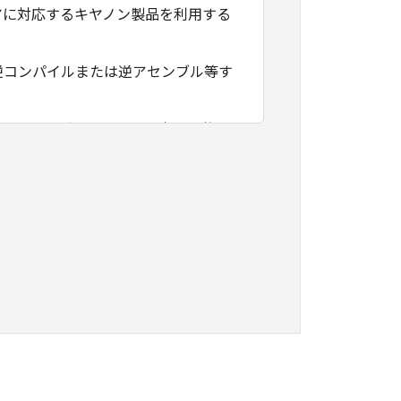
アに対応するキヤノン製品を利用する
逆コンパイルまたは逆アセンブル等す
フトウェアがユーザーの特定の目的の
その他本ソフトウェアに関していかな
フトウェアの使用に付随または関連し
負いません。
ェアの全部または一部を、直接または