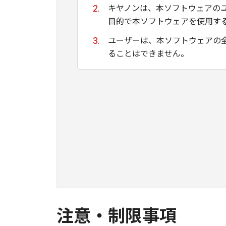
キヤノンは、本ソフトウェアの
目的で本ソフトウェアを使用す
ユーザーは、本ソフトウェアの
ることはできません。
キヤノン、キヤノンマーケティ
ために適当であること、もしく
る保証もいたしません。
キヤノン、キヤノンマーケティ
て生ずる直接的または間接的な
ユーザーは、日本国政府または
間接に輸出してはなりません。
注意・制限事項