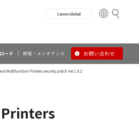
検
Canon Global
索
C
o
u
n
t
r
お問い合わせ
ロード
修理・メンテナンス
y
&
d Multifunction Printers security patch Ver.1.0.2
R
e
g
i
o
Printers
n