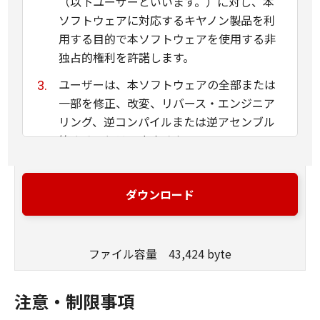
（以下ユーザーといいます。）に対し、本
ソフトウェアに対応するキヤノン製品を利
用する目的で本ソフトウェアを使用する非
独占的権利を許諾します。
ユーザーは、本ソフトウェアの全部または
一部を修正、改変、リバース・エンジニア
リング、逆コンパイルまたは逆アセンブル
等することはできません。
キヤノン、キヤノンマーケティングジャパ
ン株式会社およびキヤノンのライセンサー
ダウンロード
は、本ソフトウェアがユーザーの特定の目
的のために適当であること、もしくは有用
であること、または本ソフトウェアに瑕疵
ファイル容量 43,424 byte
がないこと、その他本ソフトウェアに関し
ていかなる保証もいたしません。
注意・制限事項
キヤノン、キヤノンマーケティングジャパ