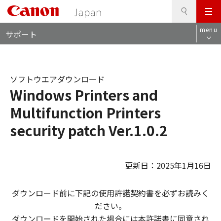
検
このページの本文へ
メ
索
ロ
ニ
menu
サポート
ー
ュ
カ
ー
ル
ナ
ソフトウエアダウンロード
ビ
Windows Printers and
Multifunction Printers
security patch Ver.1.0.2
更新日：2025年1月16日
ダウンロード前に下記の使用許諾契約書を必ずお読みく
ださい。
ダウンロードを開始された場合には本許諾書に同意され