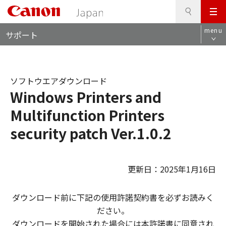
検
このページの本文へ
メ
索
ロ
ニ
menu
サポート
ー
ュ
カ
ー
ル
ナ
ソフトウエアダウンロード
ビ
Windows Printers and
Multifunction Printers
security patch Ver.1.0.2
更新日：2025年1月16日
ダウンロード前に下記の使用許諾契約書を必ずお読みく
ださい。
ダウンロードを開始された場合には本許諾書に同意され