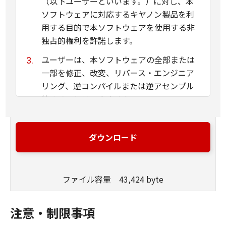
（以下ユーザーといいます。）に対し、本
ソフトウェアに対応するキヤノン製品を利
用する目的で本ソフトウェアを使用する非
独占的権利を許諾します。
ユーザーは、本ソフトウェアの全部または
一部を修正、改変、リバース・エンジニア
リング、逆コンパイルまたは逆アセンブル
等することはできません。
キヤノン、キヤノンマーケティングジャパ
ン株式会社およびキヤノンのライセンサー
ダウンロード
は、本ソフトウェアがユーザーの特定の目
的のために適当であること、もしくは有用
であること、または本ソフトウェアに瑕疵
ファイル容量 43,424 byte
がないこと、その他本ソフトウェアに関し
ていかなる保証もいたしません。
注意・制限事項
キヤノン、キヤノンマーケティングジャパ