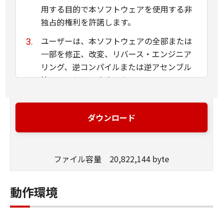
用する目的で本ソフトウェアを使用する非
独占的権利を許諾します。
ユーザーは、本ソフトウェアの全部または
一部を修正、改変、リバース・エンジニア
リング、逆コンパイルまたは逆アセンブル
等することはできません。
キヤノン、キヤノンマーケティングジャパ
ン株式会社およびキヤノンのライセンサー
ダウンロード
は、本ソフトウェアがユーザーの特定の目
的のために適当であること、もしくは有用
であること、または本ソフトウェアに瑕疵
ファイル容量 20,822,144 byte
がないこと、その他本ソフトウェアに関し
ていかなる保証もいたしません。
動作環境
キヤノン、キヤノンマーケティングジャパ
ン株式会社およびキヤノンのライセンサー
は、本ソフトウェアの使用に付随または関