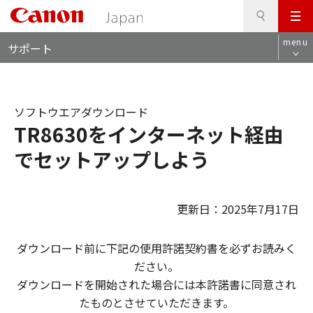
検
このページの本文へ
メ
索
ロ
ニ
menu
サポート
ー
ュ
カ
ー
ル
ナ
ソフトウエアダウンロード
ビ
TR8630をインターネット経由
でセットアップしよう
更新日：2025年7月17日
ダウンロード前に下記の使用許諾契約書を必ずお読みく
ださい。
ダウンロードを開始された場合には本許諾書に同意され
たものとさせていただきます。