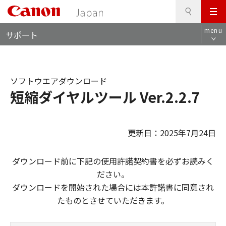
検
このページの本文へ
メ
索
ロ
ニ
menu
サポート
ー
ュ
カ
ー
ル
ナ
ソフトウエアダウンロード
ビ
短縮ダイヤルツール Ver.2.2.7
更新日：2025年7月24日
ダウンロード前に下記の使用許諾契約書を必ずお読みく
ださい。
ダウンロードを開始された場合には本許諾書に同意され
たものとさせていただきます。