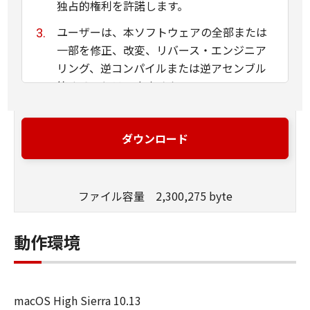
独占的権利を許諾します。
ユーザーは、本ソフトウェアの全部または
一部を修正、改変、リバース・エンジニア
リング、逆コンパイルまたは逆アセンブル
等することはできません。
キヤノン、キヤノンマーケティングジャパ
ン株式会社およびキヤノンのライセンサー
ダウンロード
は、本ソフトウェアがユーザーの特定の目
的のために適当であること、もしくは有用
であること、または本ソフトウェアに瑕疵
ファイル容量 2,300,275 byte
がないこと、その他本ソフトウェアに関し
ていかなる保証もいたしません。
動作環境
キヤノン、キヤノンマーケティングジャパ
ン株式会社およびキヤノンのライセンサー
は、本ソフトウェアの使用に付随または関
macOS High Sierra 10.13
連して生ずる直接的または間接的な損失、